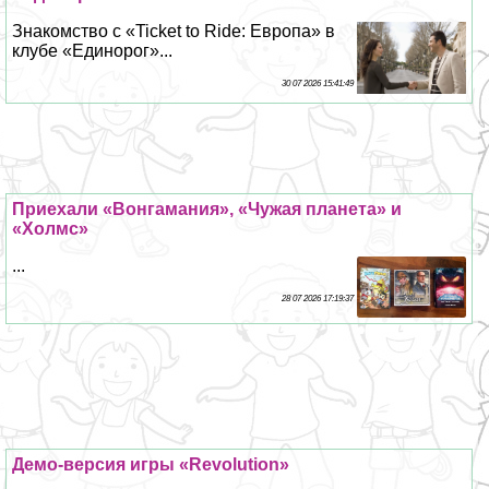
Знакомство с «Ticket to Ride: Европа» в
клубе «Единорог»...
30 07 2026 15:41:49
Приехали «Вонгамания», «Чужая планета» и
«Холмс»
...
28 07 2026 17:19:37
Демо-версия игры «Revolution»