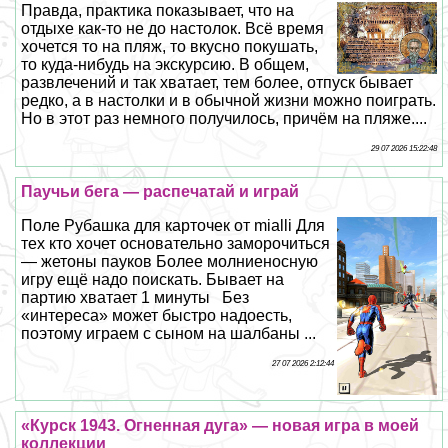
Правда, пpaктика показывает, что на
отдыхе как-то не до настолок. Всё время
хочется то на пляж, то вкусно покушать,
то куда-нибудь на экскурсию. В общем,
развлечений и так хватает, тем более, отпуск бывает
редко, а в настолки и в обычной жизни можно поиграть.
Но в этот раз немного получилось, причём на пляже....
29 07 2026 15:22:48
Паучьи бега — распечатай и играй
Поле Рубашка для карточек от mialli Для
тех кто хочет основательно заморочиться
— жетоны пауков Более молниеносную
игру ещё надо поискать. Бывает на
партию хватает 1 минуты Без
«интереса» может быстро надоесть,
поэтому играем с сыном на шалбаны ...
27 07 2026 2:12:44
«Курск 1943. Огненная дуга» — новая игра в моей
коллекции