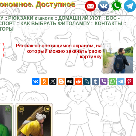
кономное. Доступное
У
::
РЮКЗАКИ к школе
::
ДОМАШНИЙ УЮТ
::
БОС -
СПОРТ
::
КАК ВЫБРАТЬ ФИТОЛАМПУ
::
КОНТАКТЫ
::
ТОРЫ
Рюкзак со светящимся экраном, на
который можно закачать свою
картинку