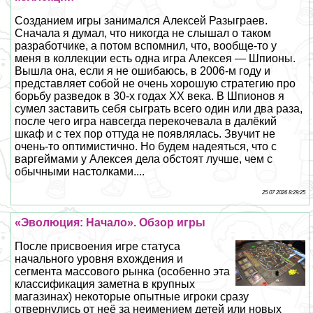
Созданием игры занимался Алексей Разыграев.
Сначала я думал, что никогда не слышал о таком
разработчике, а потом вспомнил, что, вообще-то у
меня в коллекции есть одна игра Алексея — Шпионы.
Вышла она, если я не ошибаюсь, в 2006-м году и
представляет собой не очень хорошую стратегию про
борьбу разведок в 30-х годах XX века. В Шпионов я
сумел заставить себя сыграть всего один или два раза,
после чего игра навсегда перекочевала в далёкий
шкаф и с тех пор оттуда не появлялась. Звучит не
очень-то оптимистично. Но будем надеяться, что с
варгeймами у Алексея дела обстоят лучше, чем с
обычными настолками....
25 07 2026 8:29:25
«Эволюция: Начало». Обзор игры
После присвоения игре статуса
начального уровня вхождения и
сегмента массового рынка (особенно эта
классификация заметна в крупных
магазинах) некоторые опытные игроки сразу
отвернулись от неё за неимением детей или новых