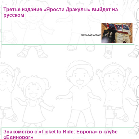
Третье издание «Ярости Дpaкулы» выйдет на
русском
...
02 08 2026 1:46:19
Знакомство с «Ticket to Ride: Европа» в клубе
«Единорог»