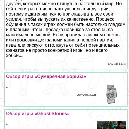
друзей, которых можно втянуть в настольный мир. Но
гeйтвеи играют очень важную роль в индустрии,
поэтому издателям нужно прикладывать все свои
усилия, чтобы выпускать их качественно. Процесс
обучения в таких играх должен быть настолько гладким
и плавным, чтобы посадка новичков за стол была
максимально мягкой. Если правила слишком сложны
или громоздки для запоминания в первой партии,
издатели рискуют оттолкнуть от себя потенциальных
фанатов не просто конкретной игры, но и всего
хобби....
23 07 2026 1:15:12
Обзор игры «Сумеречная борьба»
...
21 07 2026 18:11:58
Обзор игры «Ghost Stories»
...