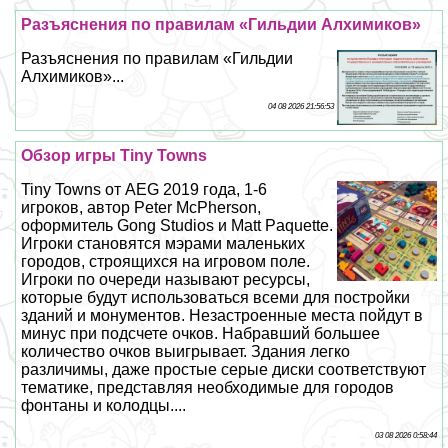
Разъяснения по правилам «Гильдии Алхимиков»
Разъяснения по правилам «Гильдии
Алхимиков»...
04 08 2026 21:56:53
Обзор игры Tiny Towns
Tiny Towns от AEG 2019 года, 1-6
игроков, автор Peter McPherson,
оформитель Gong Studios и Matt Paquette.
Игроки становятся мэрами маленьких
городов, строящихся на игровом поле.
Игроки по очереди называют ресурсы,
которые будут использоваться всеми для постройки
зданий и монументов. Незастроенные места пойдут в
минус при подсчете очков. Набравший большее
количество очков выигрывает. Здания легко
различимы, даже простые серые диски соответствуют
тематике, представляя необходимые для городов
фонтаны и колодцы....
03 08 2026 0:58:44