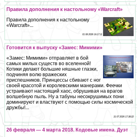
Правила дополнения к настольному «Warcraft»
Правила дополнения к настольному
«Warcraft»...
01 08 2026 16:17:11
Готовится к выпуску «Замес: Мимими»
«Замес: Мимими» отправляет в бой
самых милых существ во вселенной!
Котики делают большие няшные глазки,
подчиняя волю вражеских
приспешников. Принцессы сбивают с ног
своей красотой и королевскими манерами. Феечки
устраивают настоящий хаос, обрушивая на врагов
волшебную пыль. Ну а табуны несокрушимых пони
доминируют и властвуют с помощью силы космической
дружбы!...
31 07 2026 17:38:22
26 февраля — 4 марта 2018. Кодовые имена. Дуэт