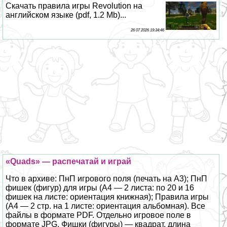
Скачать правила игры Revolution на
английском языке (pdf, 1.2 Mb)...
26 07 2026 19:34:46
«Quads» — распечатай и играй
Что в архиве: ПнП игрового поля (печать на А3); ПнП
фишек (фигур) для игры (А4 — 2 листа: по 20 и 16
фишек на листе: ориентация книжная); Правила игры
(А4 — 2 стр. на 1 листе: ориентация альбомная). Все
файлы в формате PDF. Отдельно игровое поле в
формате JPG. Фишки (фигуры) — квадрат, длина