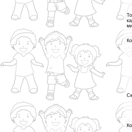
То
ка
ми
Ко
Ск
Ко