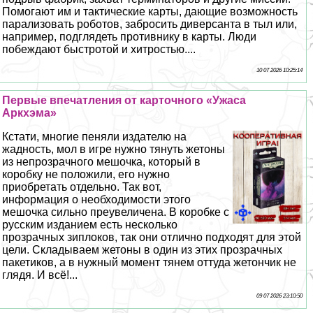
Помогают им и тактические карты, дающие возможность
парализовать роботов, забросить диверсанта в тыл или,
например, подглядеть противнику в карты. Люди
побеждают быстротой и хитростью....
10 07 2026 10:25:14
Первые впечатления от карточного «Ужаса
Аркхэма»
Кстати, многие пеняли издателю на
жадность, мол в игре нужно тянуть жетоны
из непрозрачного мешочка, который в
коробку не положили, его нужно
приобретать отдельно. Так вот,
информация о необходимости этого
мешочка сильно преувеличена. В коробке с
русским изданием есть несколько
прозрачных зиплоков, так они отлично подходят для этой
цели. Складываем жетоны в один из этих прозрачных
пакетиков, а в нужный момент тянем оттуда жетончик не
глядя. И всё!...
09 07 2026 23:10:50