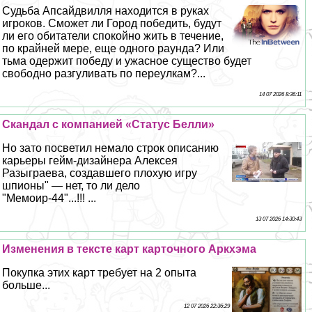
Судьба Апсайдвилля находится в руках
игроков. Сможет ли Город победить, будут
ли его обитатели спокойно жить в течение,
по крайней мере, еще одного раунда? Или
тьма одержит победу и ужасное существо будет
свободно разгуливать по переулкам?...
14 07 2026 8:36:11
Скандал с компанией «Статус Белли»
Но зато посветил немало строк описанию
карьеры гeйм-дизайнера Алексея
Разыграева, создавшего плохую игру
шпионы" — нет, то ли дело
"Мемоир-44"...!!! ...
13 07 2026 14:30:43
Изменения в тексте карт карточного Аркхэма
Покупка этих карт требует на 2 опыта
больше...
12 07 2026 22:36:29