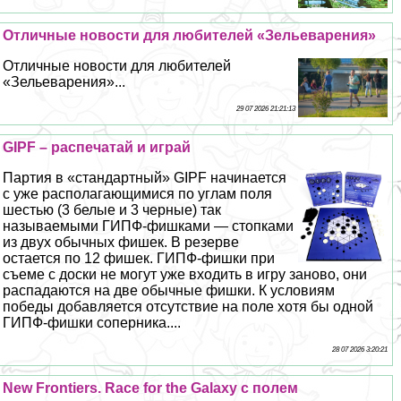
Отличные новости для любителей «Зельеварения»
Отличные новости для любителей
«Зельеварения»...
29 07 2026 21:21:13
GIPF – распечатай и играй
Партия в «стандартный» GIPF начинается
с уже располагающимися по углам поля
шестью (3 белые и 3 черные) так
называемыми ГИПФ-фишками — стопками
из двух обычных фишек. В резерве
остается по 12 фишек. ГИПФ-фишки при
съеме с доски не могут уже входить в игру заново, они
распадаются на две обычные фишки. К условиям
победы добавляется отсутствие на поле хотя бы одной
ГИПФ-фишки соперника....
28 07 2026 3:20:21
New Frontiers. Race for the Galaxy с полем