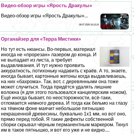
Видео-обзор игры «Ярость Дpaкулы»
Видео-обзор игры «Ярость Дpaкулы»...
08 07 2026 10:15:19
Органайзер для «Терра Мистики»
Но тут есть нюансы. Во-первых, материал
иногда не «прорезан» лазером до конца. И
не выпадает из листа, а требует
выдавливания. И тут нужно проявить
аккуратность, потихоньку надавить с краёв. А то, знаете,
иногда бывает, картонные жетоны когда выдавливаешь,
на них «бахрома». Так, вот, с деревянными она тоже
может случиться. Тогда придётся удалять лишние
волокна (я для этого пользовался канцелярским ножом).
Ещё иногда бывает, по неосторожности, всё-таки,
отломается немного дерева. И тогда как бельмо на глазу
на тёмном фоне маячит небольшое пятнышко
некрашенной древесины, буквально 1х1 мм, но вот оно,
прямо перед тобой. Я такие дефекты собственной
сборки скрывал чёрным перманентным маркером. Ткнул
им в такое пятнышко, и вот его уже и не видно....