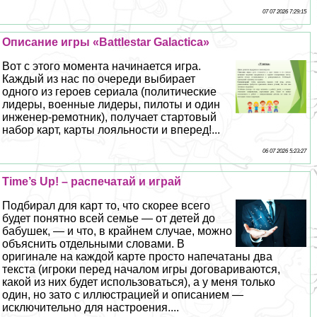
07 07 2026 7:29:15
Описание игры «Battlestar Galactica»
Вот с этого момента начинается игра.
Каждый из нас по очереди выбирает
одного из героев сериала (политические
лидеры, военные лидеры, пилоты и один
инженер-ремотник), получает стартовый
набор карт, карты лояльности и вперед!...
06 07 2026 5:23:27
Time’s Up! – распечатай и играй
Подбирал для карт то, что скорее всего
будет понятно всей семье — от детей до
бабушек, — и что, в крайнем случае, можно
объяснить отдельными словами. В
оригинале на каждой карте просто напечатаны два
текста (игроки перед началом игры договариваются,
какой из них будет использоваться), а у меня только
один, но зато с иллюстрацией и описанием —
исключительно для настроения....