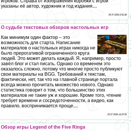
игроков. Справа от изображения коробки с игрой
указаны её автор, художник и год издания....
26 07 2026 2:52:38
О судьбе текстовых обзоров настольных игр
Как минимум один фактор – это
возможность для старта. Написание
материалов о настольных играх никогда не
было прерогативой ограниченного круга
людей. Это может делать каждый. Я, например, просто
завёл блог и стал писать. Однако со временем это
оказалось сложно, потому что многие просто публикуют
свои материалы на BGG. Требований к текстам,
фактически, нет, так что на главной странице портала
всегда можно прочитать множество нового. Однако
статистика говорит о том, что большинство этих
материалов не такие уж и хорошие. Кроме того, чтение
требует времени и сосредоточенности, а видео, как
правило, воспринимается проще....
25 07 2026 14:37:55
Обзор игры Legend of the Five Rings