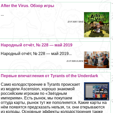
After the Virus. Обзор игры
...
22 07 2026 7:38:42
Народный отчёт, № 228 — май 2019
Народный отчёт, № 228 — май 2019...
21 07 2026 21:28:54
Первые впечатления от Tyrants of the Underdark
Само колодостроение в Tyrants проискает
из модели Ascension, хорошо знакомой
российским игрокам по «Звёздным
империям». Есть рынок, мы покупаем
оттуда карты, рынок тут же пополняется. Какие карты на
нём появятся предсказать нельзя, т.к. они открываются
из колоды. Основные эффекты колодостроения также