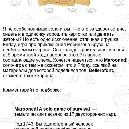
Я не особо понимаю соло-игры. Что это за удовольствие,
сидеть и в одиночку ворошить карточки или двигать
жетоны? Но есть одно исключение, отличная игрушка
Friday, игра про приключения Робинзона Крузо на
необитаемом острове. Она колодостроительная, и в ней
всё время твой ход, наверное это её главные
составляющие успеха. Хочется надеяться, что
Marooned!
соло-игра с тем же сюжетом, что и Friday, ссылкой на
материалы для которой
поделился
тов.
Bellerofont
,
окажется также хороша.
Комментарий по подборке:
Marooned! A solo game of survival
—
тематический пасьянс из 17 двусторонних карт.
Год 1743. Вы единственный человек