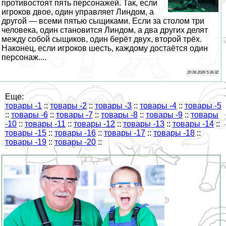
противостоят пять персонажей. Так, если
игроков двое, один управляет Линдом, а
другой — всеми пятью сыщиками. Если за столом три
человека, один становится Линдом, а два других делят
между собой сыщиков, один берёт двух, второй трёх.
Наконец, если игроков шесть, каждому достаётся один
персонаж....
20 06 2026 5:36:32
Еще:
товары -1
::
товары -2
::
товары -3
::
товары -4
::
товары -5
::
товары -6
::
товары -7
::
товары -8
::
товары -9
::
товары
-10
::
товары -11
::
товары -12
::
товары -13
::
товары -14
::
товары -15
::
товары -16
::
товары -17
::
товары -18
::
товары -19
::
товары -20
::