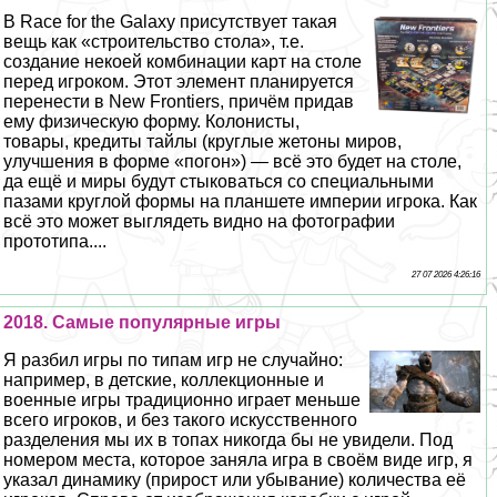
В Race for the Galaxy присутствует такая
вещь как «строительство стола», т.е.
создание некоей комбинации карт на столе
перед игроком. Этот элемент планируется
перенести в New Frontiers, причём придав
ему физическую форму. Колонисты,
товары, кредиты тайлы (круглые жетоны миров,
улучшения в форме «погон») — всё это будет на столе,
да ещё и миры будут стыковаться со специальными
пазами круглой формы на планшете империи игрока. Как
всё это может выглядеть видно на фотографии
прототипа....
27 07 2026 4:26:16
2018. Самые популярные игры
Я разбил игры по типам игр не случайно:
например, в детские, коллекционные и
военные игры традиционно играет меньше
всего игроков, и без такого искусственного
разделения мы их в топах никогда бы не увидели. Под
номером места, которое заняла игра в своём виде игр, я
указал динамику (прирост или убывание) количества её