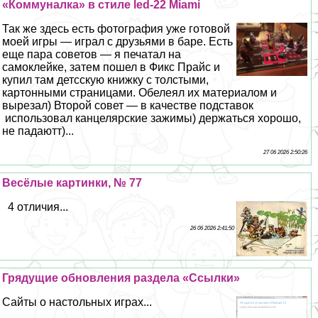
«Коммуналка» в стиле led-22 Miami
Так же здесь есть фотография уже готовой
моей игры — играл с друзьями в баре. Есть
еще пара советов — я печатал на
самоклейке, затем пошел в Фикс Прайс и
купил там детсскую книжку с толстыми,
картонными страницами. Обелеял их материалом и
вырезал) Второй совет — в качестве подставок
использовал канцелярские зажимы) держаться хорошо,
не падаютт)...
27 06 2026 2:50:26
Весёлые картинки, № 77
4 отличия...
26 06 2026 2:41:50
Грядущие обновления раздела «Ссылки»
Сайты о настольных играх...