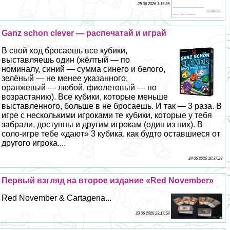
25 06 2026 1:15:25
Ganz schon clever — распечатай и играй
В свой ход бросаешь все кубики,
выставляешь один (жёлтый — по
номиналу, синий — сумма синего и белого,
зелёный — не менее указанного,
оранжевый — любой, фиолетовый — по
возрастанию). Все кубики, которые меньше
выставленного, больше в не бросаешь. И так — 3 раза. В
игре с несколькими игроками те кубики, которые у тебя
забрали, доступны и другим игрокам (один из них). В
соло-игре тебе «дают» 3 кубика, как будто оставшиеся от
другого игрока....
24 06 2026 10:37:23
Первый взгляд на второе издание «Red November»
Red November & Cartagena...
23 06 2026 23:17:58