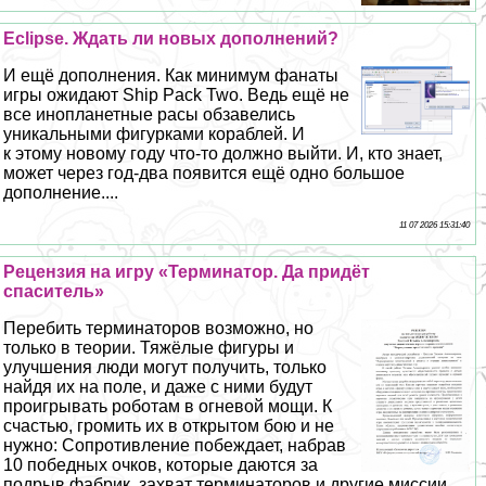
Eclipse. Ждать ли новых дополнений?
И ещё дополнения. Как минимум фанаты
игры ожидают Ship Pack Two. Ведь ещё не
все инопланетные расы обзавелись
уникальными фигурками кораблей. И
к этому новому году что-то должно выйти. И, кто знает,
может через год-два появится ещё одно большое
дополнение....
11 07 2026 15:31:40
Рецензия на игру «Терминатор. Да придёт
спаситель»
Перебить терминаторов возможно, но
только в теории. Тяжёлые фигуры и
улучшения люди могут получить, только
найдя их на поле, и даже с ними будут
проигрывать роботам в огневой мощи. К
счастью, громить их в открытом бою и не
нужно: Сопротивление побеждает, набрав
10 победных очков, которые даются за
подрыв фабрик, захват терминаторов и другие миссии.