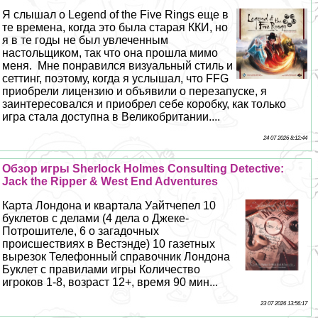
Я слышал о Legend of the Five Rings еще в
те времена, когда это была старая ККИ, но
я в те годы не был увлеченным
настольщиком, так что она прошла мимо
меня. Мне понравился визуальный стиль и
сеттинг, поэтому, когда я услышал, что FFG
приобрели лицензию и объявили о перезапуске, я
заинтересовался и приобрел себе коробку, как только
игра стала доступна в Великобритании....
24 07 2026 8:12:44
Обзор игры Sherlock Holmes Consulting Detective:
Jack the Ripper & West End Adventures
Карта Лондона и квартала Уайтчепел 10
буклетов с делами (4 дела о Джеке-
Потрошителе, 6 о загадочных
происшествиях в Вестэнде) 10 газетных
вырезок Телефонный справочник Лондона
Буклет с правилами игры Количество
игроков 1-8, возраст 12+, время 90 мин...
23 07 2026 13:56:17