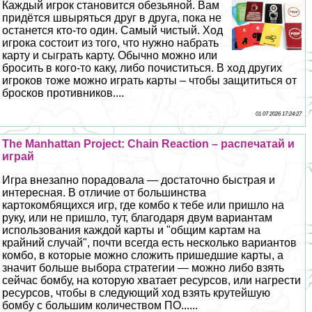
Каждый игрок становится обезьяной. Вам
придётся швыряться друг в друга, пока не
останется кто-то один. Самый чистый. Ход
игрока состоит из того, что нужно набрать
карту и сыграть карту. Обычно можно или
бросить в кого-то каку, либо почиститься. В ход других
игроков тоже можно играть карты – чтобы защититься от
бросков противников....
01 07 2026 17:24:27
The Manhattan Project: Chain Reaction – распечатай и
играй
Игра внезапно порадовала — достаточно быстрая и
интересная. В отличие от большинства
картокомбящихся игр, где комбо к тебе или пришло на
руку, или не пришло, тут, благодаря двум вариантам
использования каждой карты и "общим картам на
крайний случай", почти всегда есть несколько вариантов
комбо, в которые можно сложить пришедшие карты, а
значит больше выбора стратегии — можно либо взять
сейчас бомбу, на которую хватает ресурсов, или нагрести
ресурсов, чтобы в следующий ход взять крутейшую
бомбу с большим количеством ПО......