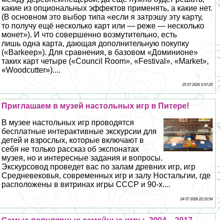
какие из опциональных эффектов применять, а какие нет.
(В основном это выбор типа «если я затрэшу эту карту,
то получу ещё несколько карт или — реже — несколько
монет»). И что совершенно возмутительно, есть
лишь одна карта, дающая дополнительную покупку
(«Barkeep»). Для сравнения, в базовом «Доминионе»
таких карт четыре («Council Room», «Festival», «Market»,
«Woodcutter»)....
25 07 2026 5:57:25
Приглашаем в музей настольных игр в Питере!
В музее настольных игр проводятся
бесплатные интеpaктивные экскурсии для
детей и взрослых, которые включают в
себя не только рассказ об экспонатах
музея, но и интересные задания и вопросы.
Экскурсовод проведет вас по залам древних игр, игр
Средневековья, современных игр и залу Ностальгии, где
расположены в витринах игры СССР и 90-х....
24 07 2026 22:10:54