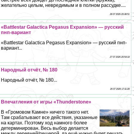
желательно целым, невредимым и в полном рассудке....
28 07 2026 20:38:51
«Battlestar Galactica Pegasus Expansion» — русский
пнп-вариант
«Battlestar Galactica Pegasus Expansion» — русский пнп-
вариант...
27 07 2026 20:54:18
Народный отчёт, № 180
Народный отчёт, № 180...
26 07 2026 17:11:28
Впечатления от игры «Thunderstone»
В «Громовом Камне» ничего такого нет.
Там сpaбатывают все действия, указанные
на картах. Поэтому ход намного более
детерминирован. Весь выбор делается
между деревней/пещерой, да ещё нужно будет решать,