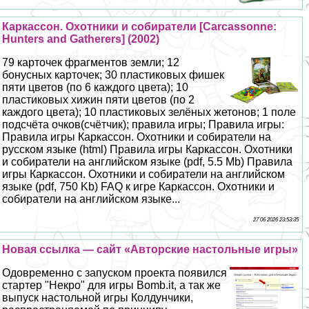
Каркассон. Охотники и собиратели [Carcassonne:
Hunters and Gatherers] (2002)
79 карточек фрагментов земли; 12
бонусных карточек; 30 пластиковых фишек
пяти цветов (по 6 каждого цвета); 10
пластиковых хижин пяти цветов (по 2
каждого цвета); 10 пластиковых зелёных жетонов; 1 поле
подсчёта очков(счётчик); правила игры; Правила игры:
Правила игры Каркассон. Охотники и собиратели на
русском языке (html) Правила игры Каркассон. Охотники
и собиратели на английском языке (pdf, 5.5 Mb) Правила
игры Каркассон. Охотники и собиратели на английском
языке (pdf, 750 Kb) FAQ к игре Каркассон. Охотники и
собиратели на английском языке...
27 06 2026 23:53:35
Новая ссылка — сайт «Авторские настольные игры»
Одовременно с запуском проекта появился
стартер "Некро" для игры Bomb.it, а так же
выпуск настольной игры Колдунчики,