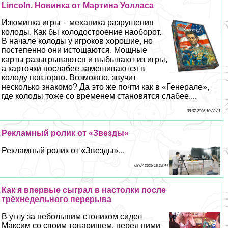
Lincoln. Новинка от Мартина Уолласа
Изюминка игры – механика разрушения
колоды. Как бы колодостроение наоборот.
В начале колоды у игроков хорошие, но
постепенно они истощаются. Мощные
карты разыгрываются и выбывают из игры,
а карточки послабее замешиваются в
колоду повторно. Возможно, звучит
несколько знакомо? Да это же почти как в «Генерале»,
где колоды тоже со временем становятся слабее....
09 07 2026 10:33:31
Рекламный ролик от «Звезды»
Рекламный ролик от «Звезды»...
08 07 2026 18:23:44
Как я впервые сыграл в настолки после
трёхнедельного перерыва
В углу за небольшим столиком сидел
Максим со своим товарищем, перед ними