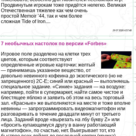
Продвинутым игрокам тоже придётся нелегко. Великая
Отечественная тяжелее как чем очень
простой Memoir ’44, так и чем более
сложная Tide of Iron....
29 07 2026 4:57:48
7 необычных настолок по версии «Forbes»
Игровое поле разделено на клетки трех
цветов, которым соответствуют
определенные игровые карточки: желтый
— принимаешь указанное вещество, от
довольно невинного кофеина до экзотического (но не
запрещенного) 2С-Е; синий или красный — выполняешь
специальное задание. «Синие» задания — на воздухе:
например, пойти в супермаркет, найти самое чистое и
блестящее яблоко и заявить об этом на весь торговый
зал. «Красные» же выполняются на месте и тоже вполне
невинны — запрограммировать видеомагнитофон или
разговаривать в течение двадцати минут от третьего
лица. Заданий вроде «вырезать на лбу букву Z» или
«бросить купающемуся другу в ванну работающий
магнитофон», по счастью, нет. Выигрывает тот, кто
быстрее всех дойдет до последней клетки (кружка),