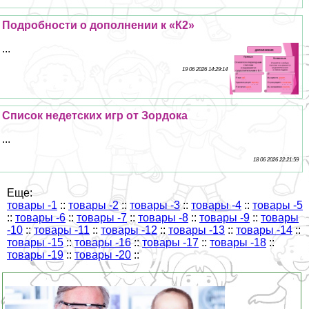
Подробности о дополнении к «К2»
...
19 06 2026 14:29:14
Список недетских игр от Зордока
...
18 06 2026 22:21:59
Еще:
товары -1
::
товары -2
::
товары -3
::
товары -4
::
товары -5
::
товары -6
::
товары -7
::
товары -8
::
товары -9
::
товары
-10
::
товары -11
::
товары -12
::
товары -13
::
товары -14
::
товары -15
::
товары -16
::
товары -17
::
товары -18
::
товары -19
::
товары -20
::