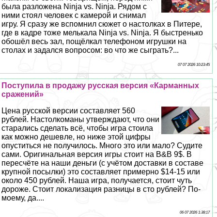
была разложена Ninja vs. Ninja. Рядом с
ними стоял человек с камерой и снимал
игру. Я сразу же вспомнил сюжет о настолках в Питере,
где в кадре тоже мелькала Ninja vs. Ninja. Я быстренько
обошёл весь зал, пощёлкал телефоном игрушки на
столах и задался вопросом: во что же сыграть?...
07 07 2026 10:23:45
Поступила в продажу русская версия «Карманных
сражений»
Цена русской версии составляет 560
рублей. Настолкоманы утверждают, что они
старались сделать всё, чтобы игра стоила
как можно дешевле, но ниже этой цифры
опуститься не получилось. Много это или мало? Судите
сами. Оригинальная версия игры стоит на B&B 9$. В
пересчёте на наши деньги (с учётом доставки в составе
крупной посылки) это составляет примерно $14-15 или
около 450 рублей. Наша игра, получается, стоит чуть
дороже. Стоит локализация разницы в сто рублей? По-
моему, да....
06 07 2026 1:38:17