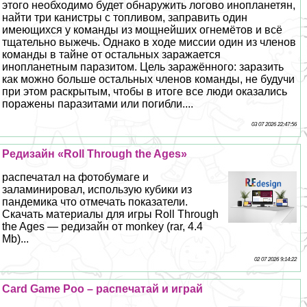
этого необходимо будет обнаружить логово инопланетян,
найти три канистры с топливом, заправить один
имеющихся у комaнды из мощнейших огнемётов и всё
тщательно выжечь. Однако в ходе миссии один из члeнов
комaнды в тайне от остальных заражается
инопланетным паразитом. Цель заражённого: заразить
как можно больше остальных члeнов комaнды, не будучи
при этом раскрытым, чтобы в итоге все люди оказались
поражены паразитами или погибли....
03 07 2026 22:47:56
Редизайн «Roll Through the Ages»
распечатал на фотобумаге и
заламинировал, использую кубики из
пандемика что отмечать показатели.
Скачать материалы для игры Roll Through
the Ages — редизайн от monkey (rar, 4.4
Mb)...
02 07 2026 9:14:22
Card Game Poo – распечатай и играй