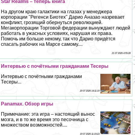
Star Realms – теперь книга
На другом краю галактики на глазах у менеджера
корпорации "Регенси Биотех" Дарио Аназао назревает
конфликт, грозящий обернуться революцией.
Мегакорпорации Торговой федерации вынуждают людей
работать в ужасных условиях, нарушая их права.
Помочь им больше некому, так что Дарио придётся
спасать рабочих на Марсе самому....
21 07 2026 4:55:28
Интервью с почётными гражданами Тесеры
Интервью с почётными гражданами
Тесеры...
20 07 2026 14:11:19
Panamax. Обзор игры
Примечание: эта игра – настоящий вынос
мозга, и в то же время это песочница с
множеством возможностей....
19 07 2026 11:19:23