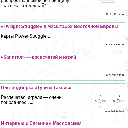
распространяемой по принципу
"распечатай-и-играй"....
26 06 2026 3:59:56
«Twilight Struggle» в масштабах Восточной Европы
Карты Power Struggle...
25 06 2026 14:28:26
«Капитал» — распечатай и играй
...
24 06 2026 7:47:56
Пнп-подборка «Турн и Таксис»
Распечатал, играли — очень
понравилось....
23 06 2026 13:30:52
Интервью с Евгением Масловским