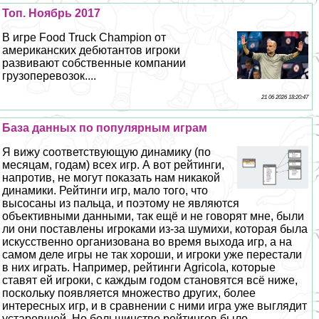
Топ. Ноябрь 2017
В игре Food Truck Champion от
американских дебютантов игроки
развивают собственные компании
грузоперевозок....
21 06 2026 18:20:47
База данных по популярным играм
Я вижу соответствующую динамику (по
месяцам, годам) всех игр. А вот рейтинги,
напротив, не могут показать нам никакой
динамики. Рейтинги игр, мало того, что
высосаны из пальца, и поэтому не являются
объективными данными, так ещё и не говорят мне, были
ли они поставлены игроками из-за шумихи, которая была
искусственно организована во время выхода игр, а на
самом деле игры не так хороши, и игроки уже перестали
в них играть. Например, рейтинги Agricola, которые
ставят ей игроки, с каждым годом становятся всё ниже,
поскольку появляется множество других, более
интересных игр, и в сравнении с ними игра уже выглядит
устаревшей. Но большинство рейтингов было