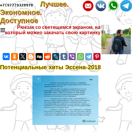
Лучшее.
+7(977)9328978
Экономное.
Доступное
≡
Рюкзак со светящимся экраном, на
который можно закачать свою картинку
Потенциальные хиты Эссена-2018