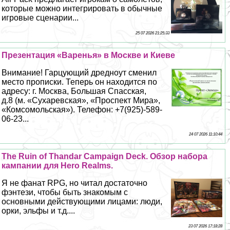
которые можно интегрировать в обычные
игровые сценарии...
25 07 2026 21:25:33
Презентация «Варенья» в Москве и Киеве
Внимание! Гарцующий дредноут сменил
место прописки. Теперь он находится по
адресу: г. Москва, Большая Спасская,
д.8 (м. «Сухаревская», «Проспект Мира»,
«Комсомольская»). Телефон: +7(925)-589-
06-23...
24 07 2026 11:10:44
The Ruin of Thandar Campaign Deck. Обзор набора
кампании для Hero Realms.
Я не фанат RPG, но читал достаточно
фэнтези, чтобы быть знакомым с
основными действующими лицами: люди,
орки, эльфы и т.д....
23 07 2026 17:18:28