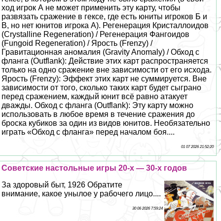
ход игрок А не может применить эту карту, чтобы
развязать сражение в гексе, где есть юниты игроков Б и
В, но нет юнитов игрока А). Регенерация Кристаллоидов
(Crystalline Regeneration) / Регенерация Фангоидов
(Fungoid Regeneration) / Ярость (Frenzy) /
Гравитационная аномалия (Gravity Anomaly) / Обход с
фланга (Outflank): Действие этих карт распространяется
только на одно сражение вне зависимости от его исхода.
Ярость (Frenzy): Эффект этих карт не суммируется. Вне
зависимости от того, сколько таких карт будет сыграно
перед сражением, каждый юнит всё равно атакует
дважды. Обход с фланга (Outflank): Эту карту можно
использовать в любое время в течение сражения до
броска кубиков за один из видов юнитов. Необязательно
играть «Обход с фланга» перед началом боя....
01 07 2026 21:52:20
Советские настольные игры 20-х — 30-х годов
За здоровый быт, 1926 Обратите
внимание, какое унылое у рабочего лицо....
30 06 2026 7:59:24