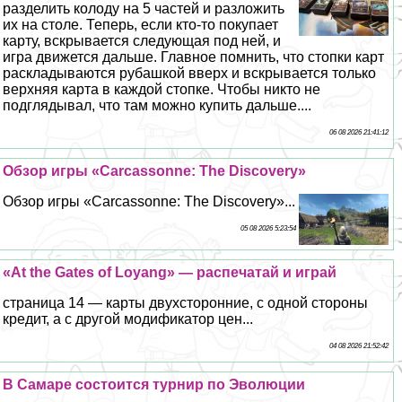
разделить колоду на 5 частей и разложить
их на столе. Теперь, если кто-то покупает
карту, вскрывается следующая под ней, и
игра движется дальше. Главное помнить, что стопки карт
раскладываются рубашкой вверх и вскрывается только
верхняя карта в каждой стопке. Чтобы никто не
подглядывал, что там можно купить дальше....
06 08 2026 21:41:12
Обзор игры «Carcassonne: The Discovery»
Обзор игры «Carcassonne: The Discovery»...
05 08 2026 5:23:54
«At the Gates of Loyang» — распечатай и играй
страница 14 — карты двухсторонние, с одной стороны
кредит, а с другой модификатор цен...
04 08 2026 21:52:42
В Самаре состоится турнир по Эволюции