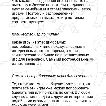
Что касается разделения игр на типы, то на
выставку в Эссене посетители традиционно
едут за семейными и стратегическими
(евро)
играми. Поэтому и распределение
предлагаемых на выставке игр по типам
соответствующее:
Количество игр по типам
Какие игры из этих двух самых
востребованных типов окажутся самыми
интересными, покажет время, а меня
заинтересовало обилие на выставке новых
игр для вечеринок. Самыми востребованными
из них являются:
Самые востребованные игры для вечеринок
Те, кто читает мои сообщения, уже знают, что
почти все эти игры уже можно попробовать
(сделать пнп или поиграть по сети). В любом
случае, с ними, – да и с другими интересными
подобными играми, – на игровых вечеринках
точно не соскучимся.