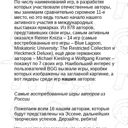
По числу наименований игр, в разработке
которых участвовали отечественные авторы,
мы занимаем сравнительно скромное 11-е
место, но это ведь только начало нашего
активного участия в международных
выставках-ярмарках. Из 878 авторов,
представивших свои игры, самым активным
оказался Reiner Knizia – 14 игр (самые
востребованные его игры – Blue Lagoon,
Miskatonic University: The Restricted Collection и
Heckmeck Deluxe), ещё двое германских
авторов – Michael Kiesling и Wolfgang Kramer –
покажут по 7 своих игр. Наибольший интерес у
пользователей BGG вызвали игры, коробки
которых изображены на заглавной картинке, а
вот лидеры среди игр
наших
авторов:
Самые востребованные игры авторов из
России
Пожелаем всем 16 нашим авторам, которые
будут представлены на Эссене, дальнейших
творческих успехов. Дерзайте, ребята!