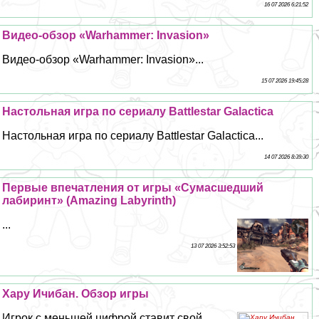
16 07 2026 6:21:52
Видео-обзор «Warhammer: Invasion»
Видео-обзор «Warhammer: Invasion»...
15 07 2026 19:45:28
Настольная игра по сериалу Battlestar Galactica
Настольная игра по сериалу Battlestar Galactica...
14 07 2026 8:39:30
Первые впечатления от игры «Cyмacшедший
лабиринт» (Amazing Labyrinth)
...
13 07 2026 3:52:53
Хару Ичибан. Обзор игры
Игрок с меньшей цифрой ставит свой