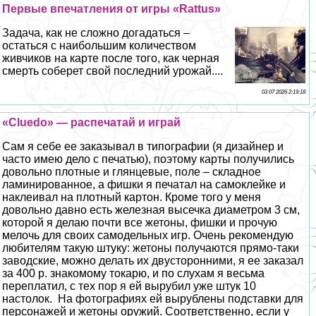
Первые впечатления от игры «Rattus»
Задача, как не сложно догадаться –
остаться с наибольшим количеством
живчиков на карте после того, как черная
cмepть соберет свой последний урожай....
03 07 2026 2:19:18
«Cluedo» — распечатай и играй
Сам я себе ее заказывал в типографии (я дизайнер и
часто имею дело с печатью), поэтому карты получились
довольно плотные и глянцевые, поле – складное
ламинированное, а фишки я печатал на самоклейке и
наклеивал на плотный картон. Кроме того у меня
довольно давно есть железная высечка диаметром 3 см,
которой я делаю почти все жетоны, фишки и прочую
мелочь для своих самодельных игр. Очень рекомендую
любителям такую штуку: жетоны получаются прямо-таки
заводские, можно делать их двусторонними, я ее заказал
за 400 р. знакомому токарю, и по слухам я весьма
переплатил, с тех пор я ей вырубил уже штук 10
настолок. На фотографиях ей вырублены подставки для
персонажей и жетоны оружий. Соответственно, если у