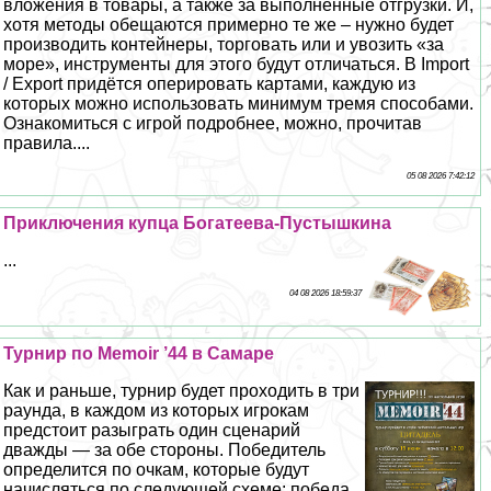
вложения в товары, а также за выполненные отгрузки. И,
хотя методы обещаются примерно те же – нужно будет
производить контейнеры, торговать или и увозить «за
море», инструменты для этого будут отличаться. В Import
/ Export придётся оперировать картами, каждую из
которых можно использовать минимум тремя способами.
Ознакомиться с игрой подробнее, можно, прочитав
правила....
05 08 2026 7:42:12
Приключения купца Богатеева-Пустышкина
...
04 08 2026 18:59:37
Турнир по Memoir ’44 в Самаре
Как и раньше, турнир будет проходить в три
раунда, в каждом из которых игрокам
предстоит разыграть один сценарий
дважды — за обе стороны. Победитель
определится по очкам, которые будут
начисляться по следующей схеме: победа