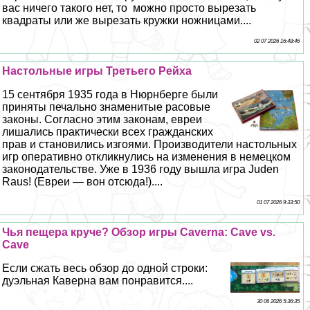
вас ничего такого нет, то можно просто вырезать
квадраты или же вырезать кружки ножницами....
02 07 2026 16:48:46
Настольные игры Третьего Рейха
15 сентября 1935 года в Нюрнберге были
приняты печально знаменитые расовые
законы. Согласно этим законам, евреи
лишались пpaктически всех гражданских
прав и становились изгоями. Производители настольных
игр оперативно откликнулись на изменения в немецком
законодательстве. Уже в 1936 году вышла игра Juden
Raus! (Евреи — вон отсюда!)....
01 07 2026 9:33:50
Чья пещера круче? Обзор игры Caverna: Cave vs.
Cave
Если сжать весь обзор до одной строки:
дуэльная Каверна вам понравится....
30 06 2026 5:36:35