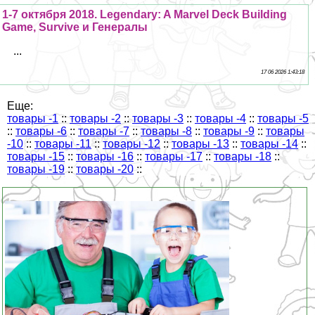
1-7 октября 2018. Legendary: A Marvel Deck Building
Game, Survive и Генералы
...
17 06 2026 1:43:18
Еще:
товары -1
::
товары -2
::
товары -3
::
товары -4
::
товары -5
::
товары -6
::
товары -7
::
товары -8
::
товары -9
::
товары
-10
::
товары -11
::
товары -12
::
товары -13
::
товары -14
::
товары -15
::
товары -16
::
товары -17
::
товары -18
::
товары -19
::
товары -20
::