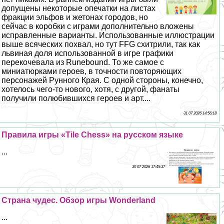
допущены некоторые опечатки на листах
фpaкции эльфов и жетонах городов, но
сейчас в коробки с играми дополнительно вложены
исправленные варианты. Использованные иллюстрации
выше всяческих похвал, но тут FFG схитрили, так как
львиная доля использованной в игре графики
перекочевала из Runebound. То же самое с
миниатюрками героев, в точности повторяющих
персонажей Рунного Края. С одной стороны, конечно,
хотелось чего-то нового, хотя, с другой, фанаты
получили полюбившихся героев и арт....
31 07 2026 14:56:18
Правила игры «Tile Chess» на русском языке
...
30 07 2026 17:45:37
Страна чудес. Обзор игры Wonderland
...