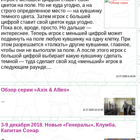
цветок на поле. Но не куда угодно, а на
строго определенное место — на кувшинку
темного цвета. Затем игрок с большей
цифрой ставит свой цветок куда угодно.
Пока все, вроде, просто. Но дальше —
интереснее. Теперь игрок с меньшей цифрой может
подвинуть на поле любую кувшинку на одну клетку. При
этом разрешается «толкать» другие кувшинки, главное,
чтобы они не выползли за поле. А после этого игрок с
большой цифрой выбирает какую кувшинку сделать
темной — туда сделает свой ход «меньший» игрок в
следующем раунде....
12 07 2026 6:34:54
Обзор серии «Axis & Allies»
...
11 07 2026 22:12:40
3-9 декабря 2018. Новые «Генералы», Клумба,
Капитан Сонар