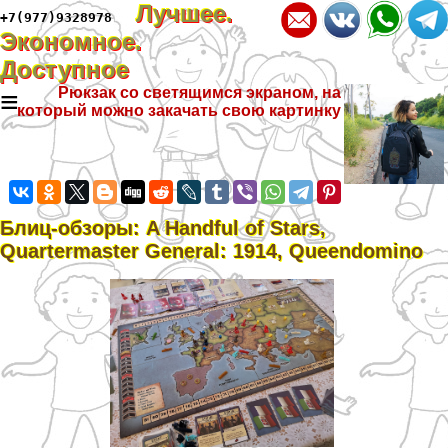
Лучшее.
+7(977)9328978
Экономное.
Доступное
≡
Рюкзак со светящимся экраном, на
который можно закачать свою картинку
Блиц-обзоры: A Handful of Stars,
Quartermaster General: 1914, Queendomino