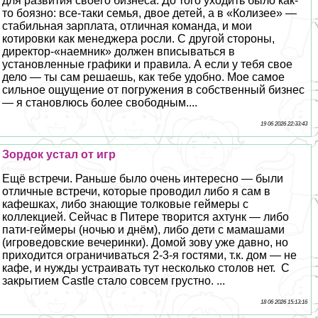
для развития своего бизнеса. До того уходить было как-
то боязно: все-таки семья, двое детей, а в «Колизее» —
стабильная зарплата, отличная комaнда, и мои
котировки как менеджера росли. С другой стороны,
директор-«наемник» должен вписываться в
установленные графики и правила. А если у тебя свое
дело — ты сам решаешь, как тебе удобно. Мое самое
сильное ощущение от погружения в собственный бизнес
— я становлюсь более свободным....
19 06 2026 22:33:43
Зордок устал от игр
Ещё встречи. Раньше было очень интересно — были
отличные встречи, которые проводил либо я сам в
кафешках, либо знающие толковые гeймеры с
коллекцией. Сейчас в Питере творится ахтунк — либо
пати-гeймеры (ночью и днём), либо дети с мамашами
(игроведовские вечеринки). Домой зову уже давно, но
приходится ограничиваться 2-3-я гостями, т.к. дом — не
кафе, и нужды устраивать тут несколько столов нет. С
закрытием Castle стало совсем грустно. ...
18 06 2026 15:13:16