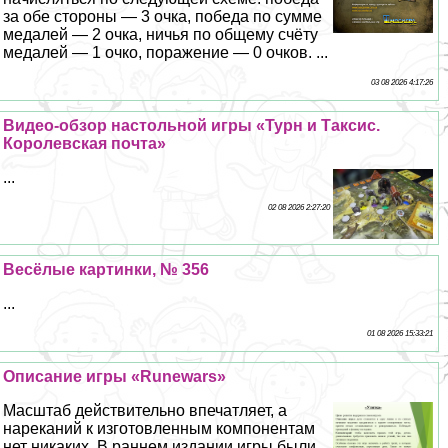
за обе стороны — 3 очка, победа по сумме
медалей — 2 очка, ничья по общему счёту
медалей — 1 очко, поражение — 0 очков. ...
03 08 2026 4:17:26
Видео-обзор настольной игры «Турн и Таксис.
Королевская почта»
...
02 08 2026 2:27:20
Весёлые картинки, № 356
...
01 08 2026 15:33:21
Описание игры «Runewars»
Масштаб действительно впечатляет, а
нареканий к изготовленным компонентам
нет никаких. В раннем издании игры были