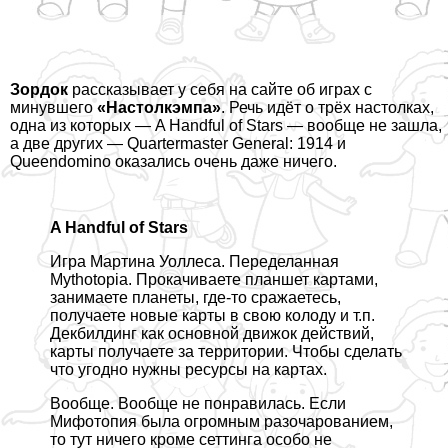
Зордок
рассказывает
у себя на сайте об играх с
минувшего
«Настолкэмпа»
. Речь идёт о трёх настолках,
одна из которых — A Handful of Stars — вообще не зашла,
а две других — Quartermaster General: 1914 и
Queendomino оказались очень даже ничего.
A Handful of Stars
Игра Мартина Уоллеса. Переделанная
Mythotopia. Прокачиваете планшет картами,
занимаете планеты, где-то сражаетесь,
получаете новые карты в свою колоду и т.п.
Декбилдинг как основной движок действий,
карты получаете за территории. Чтобы сделать
что угодно нужны ресурсы на картах.
Вообще. Вообще не понравилась. Если
Мифотопия была огромным разочарованием,
то тут ничего кроме сеттинга особо не