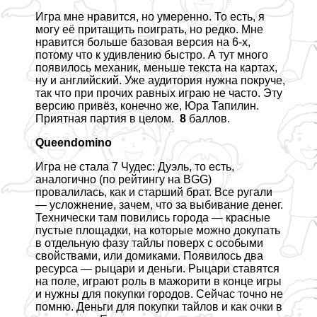
Игра мне нравится, но умеренно. То есть, я
могу её притащить поиграть, но редко. Мне
нравится больше базовая версия на 6-х,
потому что к удивлению быстро. А тут много
появилось механик, меньше текста на картах,
ну и английский. Уже аудитория нужна покруче,
так что при прочих равных играю не часто. Эту
версию привёз, конечно же, Юра Тапилин.
Приятная партия в целом.
8
баллов.
Queendomino
Игра не стала 7 Чудес: Дуэль, то есть,
аналогично (по рейтингу на BGG)
провалилась, как и старший брат. Все ругали
— усложнение, зачем, что за выбивание денег.
Технически там повились города — красные
пустые площадки, на которые можно докупать
в отдельную фазу тайлы поверх с особыми
свойствами, или домиками. Появилось два
ресурса — рыцари и деньги. Рыцари ставятся
на поле, играют роль в мажорити в конце игры
и нужны для покупки городов. Сейчас точно не
помню. Деньги для покупки тайлов и как очки в