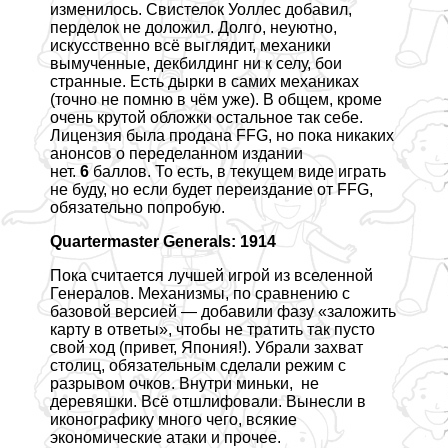
изменилось. Свистелок Уоллес добавил,
перделок не доложил. Долго, неуютно,
искусственно всё выглядит, механики
вымученные, декбилдинг ни к селу, бои
странные. Есть дырки в самих механиках
(точно не помню в чём уже). В общем, кроме
очень крутой обложки остальное так себе.
Лицензия была продана FFG, но пока никаких
анонсов о переделанном издании
нет.
6
баллов. То есть, в текущем виде играть
не буду, но если будет переиздание от FFG,
обязательно попробую.
Quartermaster Generals: 1914
Пока считается лучшей игрой из вселенной
Генералов. Механизмы, по сравнению с
базовой версией — добавили фазу «заложить
карту в ответы», чтобы не тратить так пусто
свой ход (привет, Япония!). Убрали захват
столиц, обязательным сделали режим с
разрывом очков. Внутри миньки, не
деревяшки. Всё отшлифовали. Вынесли в
иконографику много чего, всякие
экономические атаки и прочее.