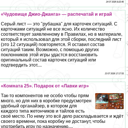
24 07 2026 8:22:46
«Чудовище Джио-Джанга» — распечатай и играй
Серый лист — это "рубашка" для карточек ситуаций. С
карточками ситуаций не все ясно. Их количество
соответствует заявленному в Правилах, но в материале,
который я использовал для этой сборки, последний лист
(это 12 ситуаций) повторяется. Я оставил состав
ситуаций таким. Возможно, с помощью других
поклонников этой игры удастся восстановить
оригинальный состав карточек ситуаций или
подтвердить этот....
23 07 2026 17:17:55
«Комната 25». Подарок от «Лавки игр»
Так-то компонентов не особо чтобы прям
много, но для них в коробке предусмотрен
удобный органайзер, в котором для
каждого типа жетончиков и тайлов есть
своё место. По нему это всё дело раскладывается и ждёт
своего времени, пока коробку не достанут, чтобы
употребить игру по назначению....