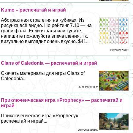
Kumo – распечатай и играй
Абстpaктная стратегия на кубиках. Из
рисунка всё видно. Но рейтинг 7.10 — на
грани фола. Если играли или купите,
напишите пожалуйста впечатления, т.к.
визуально выглядит очень вкусно. $41...
25 07 2026 7:38:21
Clans of Caledonia — распечатай и играй
Скачать материалы для игры Clans of
Caledonia...
24 07 2026 22:11:20
Приключенческая игра «Prophecy» — распечатай и
играй
Приключенческая игра «Prophecy» —
распечатай и играй...
23 07 2026 21:51:39