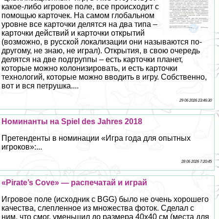
какое-либо игровое поле, все происходит с
помощью карточек. На самом глобальном
уровне все карточки делятся на два типа –
карточки действий и карточки открытий
(возможно, в русской локализации они называются по-
другому, не знаю, не играл). Открытия, в свою очередь
делятся на две подгруппы – есть карточки планет,
которые можно колонизировать, и есть карточки
технологий, которые можно вводить в игру. Собственно,
вот и вся петрушка....
29 06 2026 23:46:30
Номинанты на Spiel des Jahres 2018
Претенденты в номинации «Игра года для опытных
игроков»:...
28 06 2026 7:20:45
«Pirate’s Cove» — распечатай и играй
Игровое поле (исходник с BGG) было не очень хорошего
качества, слепленное из множества фоток. Сделал с
ним, что смог, уменьшил до размера 40х40 см (места для