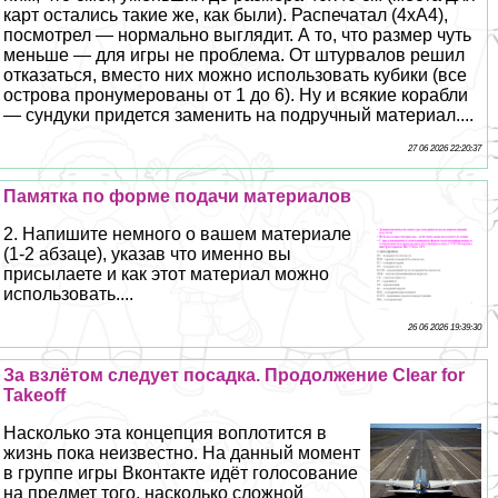
карт остались такие же, как были). Распечатал (4хА4),
посмотрел — нормально выглядит. А то, что размер чуть
меньше — для игры не проблема. От штурвалов решил
отказаться, вместо них можно использовать кубики (все
острова пронумерованы от 1 до 6). Ну и всякие корабли
— сундуки придется заменить на подручный материал....
27 06 2026 22:20:37
Памятка по форме подачи материалов
2. Напишите немного о вашем материале
(1-2 абзаце), указав что именно вы
присылаете и как этот материал можно
использовать....
26 06 2026 19:39:30
За взлётом следует посадка. Продолжение Clear for
Takeoff
Насколько эта концепция воплотится в
жизнь пока неизвестно. На данный момент
в группе игры Вконтакте идёт голосование
на предмет того, насколько сложной