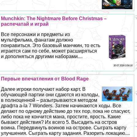
Munchkin: The Nightmare Before Christmas –
распечатай и играй
Все персонажи и предметы из
мультфильма, фанатам должно
понравиться. Это базовый манчкин, то есть
играется сам по себе, может расширяться
и дополняться другими наборами....
30 07 2026 0:54:16
Первые впечатления от Blood Rage
Далее игроки получают набор карт. В
обучающей партии они сдаются из колоды,
в полноценной – разыгрываются методом
драфта a-la 7 Wonders. Затем начинаются ходы. Все
делают по одному действию до тех пор, пока не спасуют,
либо пока не кончится мана, простите, ярость. Какие
бывают действия? Их всего 5. Высадить на остров
воина. Передвинуть воинов на острове. Сыграть карту
улучшения. Сыграть карту задания. Разорить локацию....