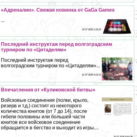
«Адреналин». Свежая новинка от GaGa Games
...
22 07 2026 1:16:10
Последний инструктаж перед волгоградским
турниром по «Цитаделям»
Последний инструктаж перед
волгоградским турниром по «Цитаделям»...
21 07 2026 9:15:13
Впечатления от «Куликовской битвы»
Войсковые соединения (полки, крыло,
резерв и т.д.) состоят из некоторого
количества юнитов (от 7 до 14), после
гибели половины или большей части
юнитов все войсковое соединение
обращается в бегство и выходит из игры....
20 07 2026 8:54:39