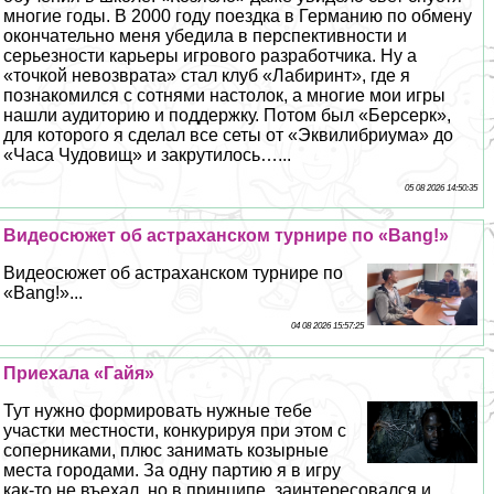
многие годы. В 2000 году поездка в Германию по обмену
окончательно меня убедила в перспективности и
серьезности карьеры игрового разработчика. Ну а
«точкой невозврата» стал клуб «Лабиринт», где я
познакомился с сотнями настолок, а многие мои игры
нашли аудиторию и поддержку. Потом был «Берсерк»,
для которого я сделал все сеты от «Эквилибриума» до
«Часа Чудовищ» и закрутилось…...
05 08 2026 14:50:35
Видеосюжет об астpaxaнском турнире по «Bang!»
Видеосюжет об астpaxaнском турнире по
«Bang!»...
04 08 2026 15:57:25
Приехала «Гайя»
Тут нужно формировать нужные тебе
участки местности, конкурируя при этом с
соперниками, плюс занимать козырные
места городами. За одну партию я в игру
как-то не въехал, но в принципе, заинтересовался и