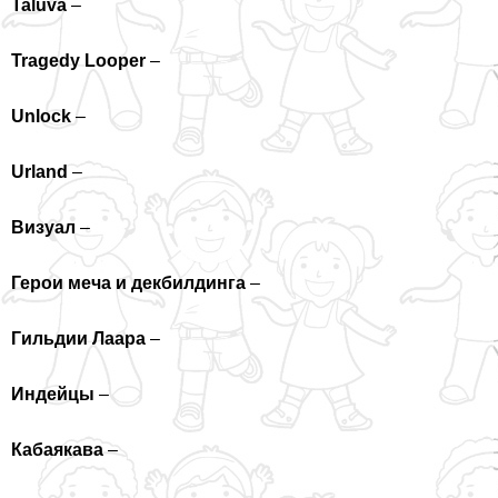
Taluva
–
Tragedy Looper
–
Unlock
–
Urland
–
Визуал
–
Герои меча и декбилдинга
–
Гильдии Лаара
–
Индейцы
–
Кабаякава
–