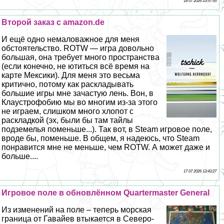
18 07 2026 23:57:55
Второй заказ с amazon.de
И ещё одно немаловажное для меня
обстоятельство. ROTW — игра довольно
большая, она требует много прострaнcтва
(если конечно, не ютиться всё время на
карте Мексики). Для меня это весьма
критично, потому как раскладывать
большие игры мне зачастую лень. Вон, в
Клаустрофобию мы во многим из-за этого
не играем, слишком много хлопот с
раскладкой (эх, были бы там тайлы
подземелья поменьше...). Так вот, в Steam игровое поле,
вроде бы, поменьше. В общем, я надеюсь, что Steam
понравится мне не меньше, чем ROTW. А может даже и
больше....
17 07 2026 13:43:27
Игровое поле в обновлённом Quartermaster General
Из изменений на поле – теперь морская
граница от Гавайев втыкается в Северо-