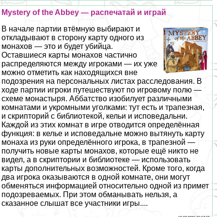
Mystery of the Abbey — распечатай и играй
В начале партии втёмную выбирают и
откладывают в сторону карту одного из
монахов — это и будет убийца.
Оставшиеся карты монахов частично
распределяются между игроками — их уже
можно отметить как находящихся вне
подозрения на персональных листах расследования. В
ходе партии игроки путешествуют по игровому полю —
схеме монастыря. Аббатство изобилует различными
комнатами и укромными уголками: тут есть и трапезная,
и скрипторий с библиотекой, кельи и исповедальни.
Каждой из этих комнат в игре отводится определённая
функция: в келье и исповедальне можно вытянуть карту
монаха из руки определённого игрока, в трапезной —
получить новые карты монахов, которые ещё никто не
видел, а в скриптории и библиотеке — использовать
карты дополнительных возможностей. Кроме того, когда
два игрока оказываются в одной комнате, они могут
обменяться информацией относительно одной из примет
подозреваемых. При этом обманывать нельзя, а
сказанное слышат все участники игры....