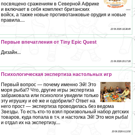
посвящено сражениям в Северной Африке
и включает в себя комплект британских
войск, а также новые противотанковые орудия и новые
правила....
22 06 2026 18:38:49
Первые впечатления от Tiny Epic Quest
Дизайн...
21 06 2026 20:17:28
Психологическая экспертиза настольных игр
Первый вопрос — почему именно Эй! Это
моря рыба!? Что, другие игры экспертиза
забpaковала или психологи увидели только
эту игрушку и её же и одобрили? Ответ на
него прост — экспертиза проводилась без ведома
Звезды. То есть кто-то взял произвольный набор детских
товаров, куда попала в т.ч. и настолка Эй! Это моя рыба!
и отдал их на экспертизу....
20 06 2026 6:13:50