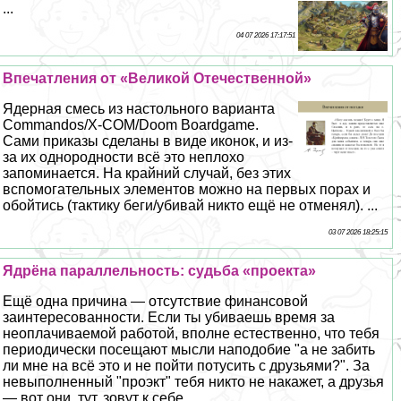
...
04 07 2026 17:17:51
Впечатления от «Великой Отечественной»
Ядерная смесь из настольного варианта
Commandos/X-COM/Doom Boardgame.
Сами приказы сделаны в виде иконок, и из-
за их однородности всё это неплохо
запоминается. На крайний случай, без этих
вспомогательных элементов можно на первых порах и
обойтись (тактику беги/убивай никто ещё не отменял). ...
03 07 2026 18:25:15
Ядрёна параллельность: судьба «проекта»
Ещё одна причина — отсутствие финансовой
заинтересованности. Если ты убиваешь время за
неоплачиваемой работой, вполне естественно, что тебя
периодически посещают мысли наподобие "а не забить
ли мне на всё это и не пойти потусить с друзьями?". За
невыполненный "проэкт" тебя никто не накажет, а друзья
— вот они, тут, зовут к себе. ...