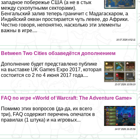
западное побережье США (а не в стык
между сухопутными секторами).
Бенгальский залив теперь граничит с Мадагаскаром, а
Индийский океан простирается чуть левее, до Африки.
Честно говоря, непонятно, насколько эти элементы
важны в игре....
16 07 2026 4:52:11
Between Two Cities обзаведётся дополнением
Дополнение будет представлено публике
на выставке UK Games Expo 2017, которая
состоится со 2 по 4 июня 2017 года....
15 07 2026 10:59:19
FAQ по игре «World of Warcraft: The Adventure Game»
Помимо этих вопросов (да-да, их всего
три), FAQ содержит перечень опечаток в
правилах (1 штука) и на игровых...
14 07 2026 16:35:56