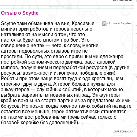
Отзыв о Scythe
Scythe таки обманчива на вид. Красивые
миниатюрки роботов и героев невольно
наталкивают на мысли о том, что это
настолка будет во многом про бои. Это
совершенно не так — чего, к слову, многие
авторы недовольных отзывов игре не
простили. По сути, это евро с привычными для жанра
постройкой экономического движка, расстановкой
миплов, получением и переработкой ресурсов (в другие
ресурсы, возможности и, конечно, победные очки).
Роботы при этом чаще возят туда-сюда крестьян, чем
стреляют друг в друга. А герои больше нужны для
энкаунтеров — случайных событий, в которых можно
выбрать варианты мгновенных наград. Энкаунтеры
крайне важны на старте партии из-за предлагаемых ими
бонусов. Но позже, когда токенов таких событий на карте
остается все меньше, герои автоматически становятся
не такими востребованными (речь сейчас только о
базовой коробке без дополнений)....
19 07 2026 9:43:43