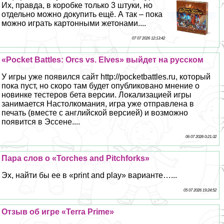
Их, правда, в коробке только 3 штуки, но
отдельно можно докупить ещё. А так – пока
можно играть картонными жетонами....
07 07 2026 12:13:42
«Pocket Battles: Orcs vs. Elves» выйдет на русском
У игры уже появился сайт http://pocketbattles.ru, который
пока пуст, но скоро там будет опубликовано мнение о
новинке тестеров бета версии. Локализацией игры
занимается Настолкомания, игра уже отправлена в
печать (вместе с английской версией) и возможно
появится в Эссене....
06 07 2026 0:21:32
Пара слов о «Torches and Pitchforks»
Эх, найти бы ее в «print and play» варианте…...
05 07 2026 19:24:52
Отзыв об игре «Terra Prime»