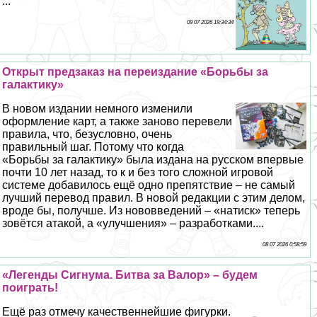
...
09 07 2026 19:34:34
Открыт предзаказ на переиздание «Борьбы за
галактику»
В новом издании немного изменили
оформление карт, а также заново перевели
правила, что, безусловно, очень
правильный шаг. Потому что когда
«Борьбы за галактику» была издана на русском впервые
почти 10 лет назад, то к и без того сложной игровой
системе добавилось ещё одно препятствие – не самый
лучший перевод правил. В новой редакции с этим делом,
вроде бы, получше. Из нововведений – «натиск» теперь
зовётся атакой, а «улучшения» – разработками....
08 07 2026 0:58:59
«Легенды Сигнума. Битва за Валор» – будем
поиграть!
Ещё раз отмечу качественнейшие фигурки.