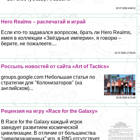
02 07 2026 4:44:13
Hero Realms – распечатай и играй
Если кто-то задавался вопросом, брать ли Hero Realms,
имея в коллекции «Звёздные империи», я говорю –
берите, не пожалеете....
01 07 2026 17:56:20
Россыпь новостей от сайта «Art of Tactics»
groups.google.com Небольшая статья по
стратегии для "Колонизаторов" (на
английском)...
30 06 2026 8:15:48
Рецензия на игру «Race for the Galaxy»
В Race for the Galaxy каждый игрок
заведует развитием космической
цивилизации. В отличие от большинства
“цивилизационных” игр, в RftG отсутствует