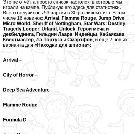
Это не отчёт, а просто список настолок, в которые мы
играли на кэмпе. Публикую его здесь для статистики.
Всего получилось 53 партии в 30 различных игр. В том
числе 16 новинок:
Arrival
,
Flamme Rouge
,
Jump Drive
,
Micro World
,
Sheriff of Nottingham
,
Star Wars: Destiny
,
Tragedy Looper
,
Urland
,
Unlock
,
Герои меча и
декбилдинга
,
Гильдии Лаара
,
Индейцы
,
Кабаякава
,
Квестмастер
,
Ла-Тортуга
и
Смартфон
, и ещё 2 новых
варианта для
«Находки для шпиона»
:
Arrival
–
City of Horror
–
Deep Sea Adventure
–
Flamme Rouge
–
Formula D
–