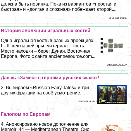
должна быть новинка. Пока из вариантов «простая и
быстрая» и «долгая и сложная» побеждает второй....
25 06 2026 6:34:11
История эволюции игральных костей
Одна игральная кость в разных проекциях.
I – III век нашей эры, материал – кость.
Место находки – берег Дуная, Восточная
Европа. Фото с сайта ancientresource.com...
24 06 2026 21:36:37
Даёшь «Замес» с героями русских сказок!
2. Выбираем «Russian Fairy Tales» и три
других фpaкции на своё усмотрение....
23 06 2026 16:39:42
Галопом по Европам
4. Анонсировано новое дополнение для
Memoir ’44 — Mediterranean Theatre. Оно