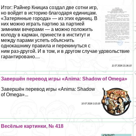
Итог: Райнер Книциа создал две сотни игр,
но войдет в историю благодаря единицам.
«Затерянные города» — из этих единиц. В
них можно играть партию за партией
зимними вечерами — а можно положить
колоду в карман, принести в институт и
между парами успеть объяснить
однокашнику правила и перекинуться с
ним раз-другой. И в том, и в другом случае удовольствие
гарантировано....
11 07 2026 21:36:10
Завершён перевод игры «Anima: Shadow of Omega»
Завершён перевод игры «Anima: Shadow
of Omega»...
10 07 2026 3:15:30
Весёлые картинки, № 418