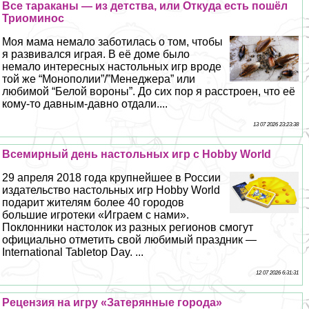
Все таpaканы — из детства, или Откуда есть пошёл
Триоминос
Моя мама немало заботилась о том, чтобы
я развивался играя. В её доме было
немало интересных настольных игр вроде
той же “Монополии”/”Менеджера” или
любимой “Белой вороны”. До сих пор я расстроен, что её
кому-то давным-давно отдали....
13 07 2026 23:23:38
Всемирный день настольных игр с Hobby World
29 апреля 2018 года крупнейшее в России
издательство настольных игр Hobby World
подарит жителям более 40 городов
большие игротеки «Играем с нами».
Поклонники настолок из разных регионов смогут
официально отметить свой любимый праздник —
International Tabletop Day. ...
12 07 2026 6:31:31
Рецензия на игру «Затерянные города»