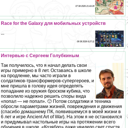
07 08 2026 21:43:39
Race for the Galaxy для мобильных устройств
...
06 08 2026 6:27:11
Интервью с Сергеем Гoлyбкиным
Так получилось, что я начал делать свои
игры примерно в 8 лет. Оставаясь в школе
на продленке, мы часто играли в
солдатиков-трaнcформеров-супергероев, и
мне пришла в голову идея определять
попадание из оружия броском кубика, что
позволило надежно решить споры вида
«попал — не попал». 🙂 Потом солдатики и техника
обросли параметрами жизней, повреждения и движения
(спасибо домашнему ПК, появившемуся в моей жизни в
6 лет и игре Ancient Art of War). На этом я не остановился
и придумывал настольные игры на протяжении всего
обучения в школе. «Козябло» даже увидело свет спустя