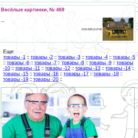
Весёлые картинки, № 469
...
19 06 2026 21:47:40
Еще:
товары -1
::
товары -2
::
товары -3
::
товары -4
::
товары -5
::
товары -6
::
товары -7
::
товары -8
::
товары -9
::
товары
-10
::
товары -11
::
товары -12
::
товары -13
::
товары -14
::
товары -15
::
товары -16
::
товары -17
::
товары -18
::
товары -19
::
товары -20
::