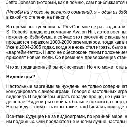
Jeffro Johnson (который, как я помню, сам приближается 
(Чтобы ни у кого не возникло сомнений, я – один из бэ
в какой-то степени на пенсии).
Во время выступления на PrezCon мне не раз задавали 
S. Roberts, владелец компании Avalon Hill, автор военн
поколения бэби-бума, а сейчас это поколение с каждым
продаются тиражом 1000-2000 экземпляров, тогда как в 
Уже в 2004-2005 годах, когда я вновь стал играть, было 
«варгeйм-гетто». Никто не обеспокоен таким положением
приходят новые люди. Со временем приверженцев стан
Что ж, традиционный рынок исчезает. Но что может стат
Видеоигры?
Настольные варгeймы вынуждены не только соперничать
конкурировать с видеоиграми. Говоря о настольных игр
видеоигр. В видеоигры играть гораздо проще, не нужно 
дешевле. Видеоигры о войнах больше похожи на спорт, г
Но наряду с этим есть игры такие, как Цивилизация, где
Все-таки будущее не за видеоиграми, по крайней мере,
им подобных. Они продаются не многим лучше настольн