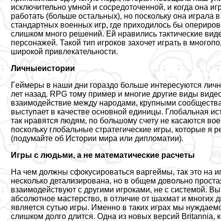
исключительно умной и сосредоточенной, и когда она иг
работать (больше остальных), но поскольку она играла в
стандартных военных игр, где приходилось бы оперирова
слишком много решений. Ей нравились тактические вид
персонажей. Такой тип игроков захочет играть в многоп
широкой привлекательности.
Личные
истории
Гeймеры в наши дни гораздо больше интересуются личны
лет назад. RPG тому пример и многие другие виды виде
взаимодействие между народами, крупными сообществам
выступает в качестве основной единицы. Глобальная ис
так нравятся людям, по большому счету не касаются воен
поскольку глобальные стратегические игры, которые я р
(подумайте об Истории мира или дипломатии).
Игры с людьми, а не математические расчеты
На чем должны сфокусироваться варгeймы, так это на игр
несколько детализирована, но в общем довольно проста
взаимодействуют с другими игроками, не с системой. Вы
абсолютное мастерство, в отличие от шахмат и многих д
является сутью игры. Именно в таких играх мы нуждаемс
слишком долго длится. Одна из новых версий Britannia, 