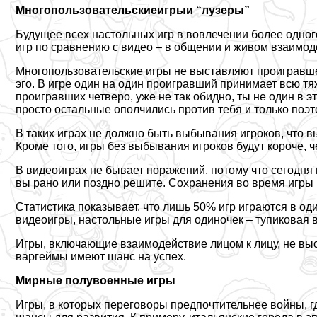
Многопользовательские
игры
и “лузеры”
Будущее всех настольных игр в вовлечении более одног
игр по сравнению с видео – в общении и живом взаимод
Многопользовательские игры не выставляют проигравше
эго. В игре один на один проигравший принимает всю тя
проигравших четверо, уже не так обидно, ты не один в э
просто остальные ополчились против тебя и только поэт
В таких играх не должно быть выбывания игроков, что 
Кроме того, игры без выбывания игроков будут короче, ч
В видеоиграх не бывает поражений, потому что сегодня
вы рано или поздно решите. Сохранения во время игры
Статистика показывает, что лишь 50% игр играются в оди
видеоигры, настольные игры для одиночек – тупиковая в
Игры, включающие взаимодействие лицом к лицу, не выс
варгeймы имеют шанс на успех.
Мирные полувоенные игры
Игры, в которых переговоры предпочтительнее войны, г