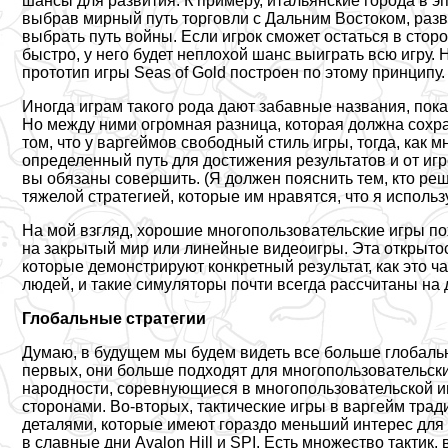
шансы для развития. К примеру, итальянские города в э
выбрав мирный путь торговли с Дальним Востоком, раз
выбрать путь войны. Если игрок сможет остаться в стор
быстро, у него будет неплохой шанс выиграть всю игру. Н
прототип игры Seas of Gold построен по этому принципу.
Иногда играм такого рода дают забавные названия, по
Но между ними огромная разница, которая должна сохра
том, что у варгeймов свободный стиль игры, тогда, как
определенный путь для достижения результатов и от и
вы обязаны совершить. (Я должен пояснить тем, кто реш
тяжелой стратегией, которые им нравятся, что я исполь
На мой взгляд, хорошие многопользовательские игры п
на закрытый мир или линейные видеоигры. Эта открытос
которые демонстрируют конкретный результат, как это ч
людей, и такие симуляторы почти всегда рассчитаны на 
Глобальные стратегии
Думаю, в будущем мы будем видеть все больше глобальн
первых, они больше подходят для многопользовательски
народности, соревнующиеся в многопользовательской и
сторонами. Во-вторых, тактические игры в варгeйм трад
деталями, которые имеют гораздо меньший интерес для
в славные дни Avalon Hill и SPI. Есть множество тактик