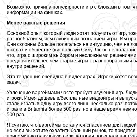
Возможно, причина популярности игр с блоками в том, чт
информации на фишках.
Менее важные решения
Основной опыт, который люди хотят получить от игр, т
разнообразием, чем глубинным познанием игры. Им нрав
Они склонны больше полагаться на интуицию, чем на лог
школах и обществе («используй Силу, Люк», не полагайся
что, игра с широким выбором и несложными решениями 
предпочтительнее чем старые игры с разнообразными 
внутри решений.
Эта тенденция очевидна в видеоиграх. Игроки хотят воз
задач.
Увлечение варгeймами часто требует изучения игр. Люд
игроки. Имея дешевые/бесплатные видеоигры и выпуск
стали играть в одну игру всего лишь несколько раз, пот
играли в Britannia более 500 раз, но в наше время немно
500 раз.
Я считаю, что варгeймы останутся спасением для людей
но если вы хотите охватить больший рынок, то придется
припоминаю одну юную леди, которая посещала наш унив