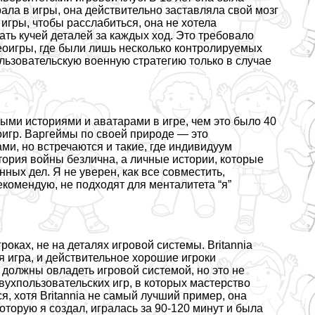
рала в игры, она действительно заставляла свой мозг
 игры, чтобы расслабиться, она не хотела
ть кучей деталей за каждых ход. Это требовало
еоигры, где были лишь несколько контролируемых
ользовательскую военную стратегию только в случае
ми историями и аватарами в игре, чем это было 40
оигр. Варгeймы по своей природе — это
и, но встречаются и такие, где индивидуум
тория войны безлична, а личные истории, которые
ных дел. Я не уверен, как все совместить,
екомендую, не подходят для менталитета “я”
оках, не на деталях игровой системы. Britannia
я игра, и действительное хорошие игроки
 должны овладеть игровой системой, но это не
вухпользовательских игр, в которых мастерство
я, хотя Britannia не самый лучший пример, она
которую я создал, игралась за 90-120 минут и была