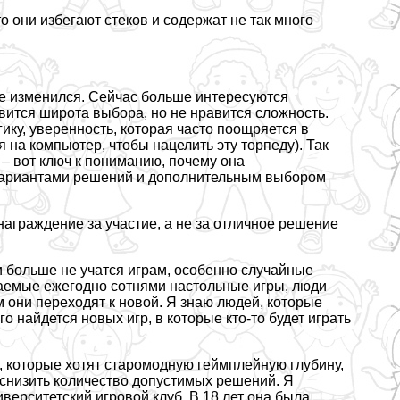
о они избегают стеков и содержат не так много
оже изменился. Сейчас больше интересуются
ится широта выбора, но не нравится сложность.
ику, уверенность, которая часто поощряется в
 на компьютер, чтобы нацелить эту торпеду). Так
– вот ключ к пониманию, почему она
вариантами решений и дополнительным выбором
награждение за участие, а не за отличное решение
и больше не учатся играм, особенно случайные
аемые ежегодно сотнями настольные игры, люди
ом они переходят к новой. Я знаю людей, которые
го найдется новых игр, в которые кто-то будет играть
, которые хотят старомодную гeймплейную глубину,
 снизить количество допустимых решений. Я
ерситетский игровой клуб. В 18 лет она была