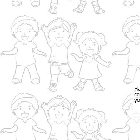
На
со
ум