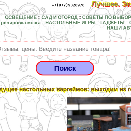
Лучшее. Э
+7(977)9328978
ОСВЕЩЕНИЕ
::
САД И ОГОРОД
::
СОВЕТЫ ПО ВЫБОР
тренировка мозга
::
НАСТОЛЬНЫЕ ИГРЫ
::
ГАДЖЕТЫ
::
НАШИ АВ
дущее настольных варгeймов: выходим из 