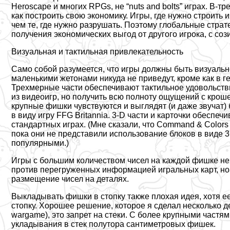
Heroscape и многих RPGs, не “nuts and bolts” играх. В-тр
как построить свою экономику. Игры, где нужно строить
чем те, где нужно разрушать. Поэтому глобальные страт
получения экономических выгод от другого игрока, с соз
Визуальная и тактильная привлекательность
Само собой разумеется, что игры должны быть визуаль
маленькими жетонами никуда не приведут, кроме как в 
Трехмерные части обеспечивают тактильное удовольстви
из видеоигр, но получить всю полноту ощущений с кро
крупные фишки чувствуются и выглядят (и даже звучат) 
в виду игру FFG Britannia. 3-D части и карточки обеспе
стандартных играх. (Мне сказали, что Command & Color
пока они не представили использование блоков в виде 3
популярными.)
Игры с большим количеством чисел на каждой фишке не
против перегруженных информацией игральных карт, но
размещение чисел на деталях.
Выкладывать фишки в стопку также плохая идея, хотя ее
стопку. Хорошее решение, которое я сделал несколько д
wargame), это запрет на стеки. С более крупными частя
укладывания в стек полутора сантиметровых фишек.