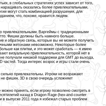
етьих, в глобальных стратегиях успех зависит от того,
 и наращивать оказались более привлекательными,
егии могут стать комбинацией разрушения, для
иданием, что, похоже, нравится людям.
но привлекательными. Варгeймы с традиционными
гетто. Фишки должны быть намного больше.
е и обратную связь, которые вы не можете получить
шечными жетонами невозможно. Некоторые более
больше как плитки, и это может сработать — я имею
чивают визуальную привлекательность, которой нет в
s не получали никакой поддержки для GMT до выхода,
D частей. Тогда интерес возрос и игры стали очень
 сильно привлекательны. Игроки не возражают
 не фишек. 3D в свою очередь усложняет
 можно принять, если игроку позволено смотреть в
есятилетий назад в Dragon Rage (hex-and-counter
ми в выпуске 2011 года я избежал старых проблем