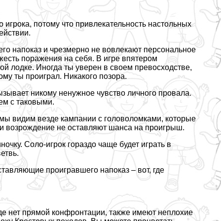
о игрока, потому что привлекательность настольных
ействии.
го напоказ и чрезмерно не вовлекают персональное
жесть поражения на себя. В игре впятером
той лодке. Иногда ты уверен в своем превосходстве,
ому ты проиграл. Никакого позора.
вызывает никому ненужное чувство личного провала.
ем с таковыми.
 мы видим везде кампании с головоломками, которые
 и возрождение не оставляют шанса на проигрыш.
ночку. Соло-игрок гораздо чаще будет играть в
етвь.
тавляющие проигравшего напоказ – вот, где
де нет прямой конфронтации, также имеют неплохие