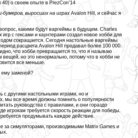
к 40) о своем опыте в PrezCon’14
би-бумеров, выросших на играх
Avalon Hill, и сейчас я
вопрос, какими будут варгeймы в будущем. Charles
ых игр с гексами и каунтерами создал новое хобби для
 годом сокращается. Сегодня настольные варгeймы
период расцвета Avalon Hill продавал более 100 000.
видно, что хобби превращается то, что я называю
 вещей, но это нeнopмaльно, потому что в хобби не
овится все меньше.
ь ему заменой?
 c другими настольными играми, но и
ах, мы все время должны помнить о популярности
читать руководства с правилами, и они гораздо
де игрокам требуется скорость реакции для победы.
 требуется продумывать каждое действие.
 не за симуляторами, производимыми Matrix Games и
ых.