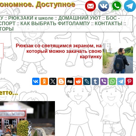
кономное. Доступное
У
::
РЮКЗАКИ к школе
::
ДОМАШНИЙ УЮТ
::
БОС -
СПОРТ
::
КАК ВЫБРАТЬ ФИТОЛАМПУ
::
КОНТАКТЫ
::
ТОРЫ
Рюкзак со светящимся экраном, на
который можно закачать свою
картинку
гетто…