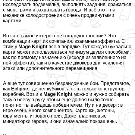
исследовать подземелья, выполнять задания, сражаться
с монстрами и захватывать города. И всё это – на
механике колодостроения с очень продвинутыми
картами.
Вот что самое интересное в колодостроении? Это
комбинации карт, их сочетания, взаимные эффекты. С
этим у
Mage Knight
всё в порядке. Тут каждая буквально
карта может использоваться минимум двумя способами,
как по прямому назначению (исходя из заявленного на
ней эффекта), так и в качестве джокера для усиления
атаки или дополнительного перемещения.
А ещё тут совершенно безрандомные бои. Представьте,
как
Eclipse
, где нет кубиков, а есть только конструктор
кораблей. Вот и в
Mage Knight
можно и нужно собирать
такую боевую руку, чтобы ещё до боя было точно
понятно: ты выйдешь победителем. Ну и на десерт: в
игре очень много компонентов. Карточки, жетоны,
фрагменты игрового поля. Даже пластиковые
миниатюрки героев, и они изначально покрашены.