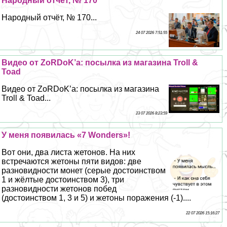
Народный отчёт, № 170
Народный отчёт, № 170...
24 07 2026 7:51:55
Видео от ZoRDoK’а: посылка из магазина Troll &
Toad
Видео от ZoRDoK’а: посылка из магазина
Troll & Toad...
23 07 2026 8:23:59
У меня появилась «7 Wonders»!
Вот они, два листа жетонов. На них
встречаются жетоны пяти видов: две
разновидности монет (серые достоинством
1 и жёлтые достоинством 3), три
разновидности жетонов побед
(достоинством 1, 3 и 5) и жетоны поражения (-1)....
22 07 2026 15:16:27