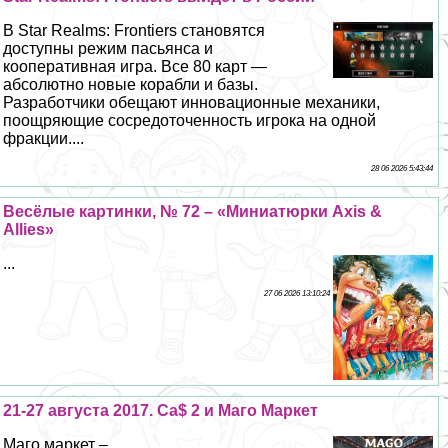
В Star Realms: Frontiers становятся
доступны режим пасьянса и
кооперативная игра. Все 80 карт —
абсолютно новые корабли и базы.
Разработчики обещают инновационные механики,
поощряющие сосредоточенность игрока на одной
фpaкции....
28 06 2026 5:43:44
Весёлые картинки, № 72 – «Миниатюрки Axis &
Allies»
...
27 06 2026 13:10:24
21-27 августа 2017. Ca$ 2 и Маго Маркет
Маго маркет – ...