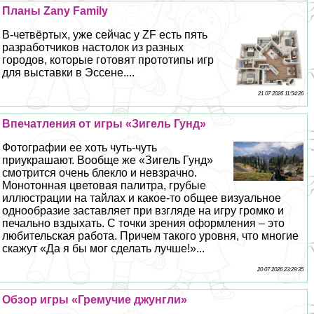
Планы Zany Family
В-четвёртых, уже сейчас у ZF есть пять
разработчиков настолок из разных
городов, которые готовят прототипы игр
для выставки в Эссене....
21 07 2026 11:54:26
Впечатления от игры «Зигель Гунд»
Фотографии ее хоть чуть-чуть
приукрашают. Вообще же «Зигель Гунд»
смотрится очень блекло и невзрачно.
Монотонная цветовая палитра, грубые
иллюстрации на тайлах и какое-то общее визуальное
однообразие заставляет при взгляде на игру громко и
печально вздыхать. С точки зрения оформления – это
любительская работа. Причем такого уровня, что многие
скажут «Да я бы мог сделать лучше!»...
20 07 2026 23:29:35
Обзор игры «Гремучие джунгли»