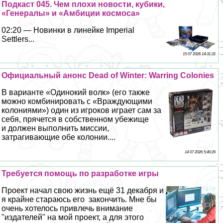
Подкаст 045. Чем плохи новости, кубики,
«Генералы» и «Амбиции космоса»
02:20 — Новинки в линейке Imperial
Settlers...
15 07 2026 14:31:31
Официальный анонс Dead of Winter: Warring Colonies
В варианте «Одинокий волк» (его также
можно комбинировать с «Враждующими
колониями») один из игроков играет сам за
себя, прячется в собственном убежище
и должен выполнить миссии,
затрагивающие обе колонии....
14 07 2026 5:40:26
Требуется помощь по разработке игры
Проект начал свою жизнь ещё 31 декабря и
я крайне стараюсь его закончить. Мне бы
очень хотелось привлечь внимание
"издателей" на мой проект, а для этого