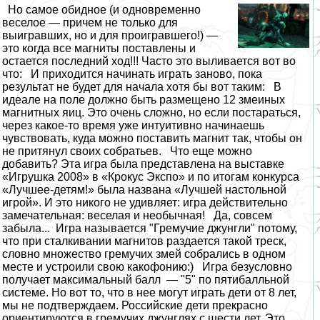
Но самое обидное (и одновременно
веселое — причем не только для
выигравших, но и для проигравшего!) —
это когда все магниты поставлены и
остается последний ход!!! Часто это выливается вот во
что: И приходится начинать играть заново, пока
результат не будет для начала хотя бы вот таким: В
идеале на поле должно быть размещено 12 змеиных
магнитных яиц. Это очень сложно, но если постараться,
через какое-то время уже интуитивно начинаешь
чувствовать, куда можно поставить магнит так, чтобы он
не притянул своих собратьев. Что еще можно
добавить? Эта игра была представлена на выставке
«Игрушка 2008» в «Крокус Экспо» и по итогам конкурса
«Лучшее-детям!» была названа «Лучшей настольной
игрой». И это никого не удивляет: игра действительно
замечательная: веселая и необычная! Да, совсем
забыла... Игра называется "Гремучие джунгли" потому,
что при сталкивании магнитов раздается такой треск,
словно множество гремучих змей собрались в одном
месте и устроили свою какофонию:) Игра безусловно
получает максимальный балл — "5" по пятибалльной
системе. Но вот то, что в нее могут играть дети от 8 лет,
мы не подтверждаем. Российские дети прекрасно
ориентируются в гремучих джунглях с шести лет. Это