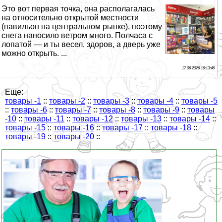
Это вот первая точка, она располагалась
на относительно открытой местности
(павильон на центральном рынке), поэтому
снега наносило ветром много. Полчаса с
лопатой — и ты весел, здоров, а дверь уже
можно открыть. ...
17 06 2026 16:13:46
Еще:
товары -1
::
товары -2
::
товары -3
::
товары -4
::
товары -5
::
товары -6
::
товары -7
::
товары -8
::
товары -9
::
товары
-10
::
товары -11
::
товары -12
::
товары -13
::
товары -14
::
товары -15
::
товары -16
::
товары -17
::
товары -18
::
товары -19
::
товары -20
::