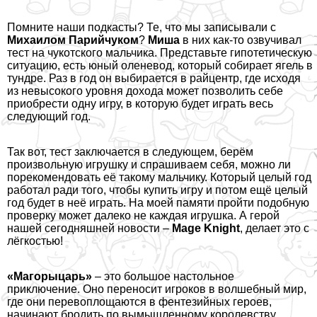
Помните наши подкасты? Те, что мы записывали с
Михаилом Парийчуком
?
Миша
в них как-то озвучивал
тест на чукотского мальчика. Представьте гипотетическую
ситуацию, есть юный оленевод, который собирает ягель в
тундре. Раз в год он выбирается в райцентр, где исходя
из невысокого уровня дохода может позволить себе
приобрести одну игру, в которую будет играть весь
следующий год.
Так вот, тест заключается в следующем, берём
произвольную игрушку и спрашиваем себя, можно ли
порекомендовать её такому мальчику. Который целый год
работал ради того, чтобы купить игру и потом ещё целый
год будет в неё играть. На моей памяти пройти подобную
проверку может далеко не каждая игрушка. А герой
нашей сегодняшней новости –
Mage Knight
, делает это с
лёгкостью!
«Магорыцарь»
– это большое настольное
приключение. Оно переносит игроков в волшебный мир,
где они перевоплощаются в фентезийных героев,
начинают бродить по вымышленному королевству,