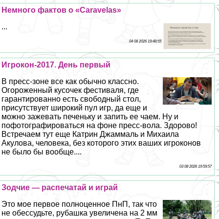
Немного фактов о «Caravelas»
...
04 08 2026 19:48:55
Игрокон-2017. День первый
В пресс-зоне все как обычно классно.
Огороженный кусочек фестиваля, где
гарантированно есть свободный стол,
присутствует широкий пул игр, да еще и
можно зажевать печеньку и запить ее чаем. Ну и
пофотографироваться на фоне пресс-вола. Здорово!
Встречаем тут еще Катрин Джаммаль и Михаила
Акулова, человека, без которого этих ваших игроконов
не было бы вообще....
03 08 2026 19:59:57
Зодчие — распечатай и играй
Это мое первое полноценное ПнП, так что
не обессудьте, рубашка увеличена на 2 мм