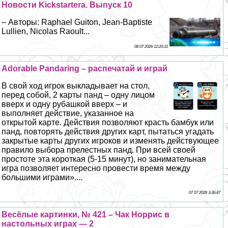
Новости Kickstarterа. Выпуск 10
– Авторы: Raphael Guiton, Jean-Baptiste
Lullien, Nicolas Raoult...
08 07 2026 12:20:31
Adorable Pandaring – распечатай и играй
В свой ход игрок выкладывает на стол,
перед собой, 2 карты панд – одну лицом
вверх и одну рубашкой вверх – и
выполняет действие, указанное на
открытой карте. Действия позволяют красть бамбук или
панд, повторять действия других карт, пытаться угадать
закрытые карты других игроков и изменять действующее
правило выбора прелестных панд. При всей своей
простоте эта короткая (5-15 минут), но занимательная
игра позволяет интересно провести время между
большими играми»....
07 07 2026 3:36:47
Весёлые картинки, № 421 – Чак Норрис в
настольных играх — 2