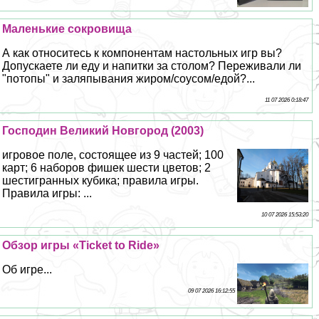
Маленькие сокровища
А как относитесь к компонентам настольных игр вы?
Допускаете ли еду и напитки за столом? Переживали ли
"потопы" и заляпывания жиром/соусом/едой?...
11 07 2026 0:18:47
Господин Великий Новгород (2003)
игровое поле, состоящее из 9 частей; 100
карт; 6 наборов фишек шести цветов; 2
шестигранных кубика; правила игры.
Правила игры: ...
10 07 2026 15:53:20
Обзор игры «Ticket to Ride»
Об игре...
09 07 2026 16:12:55