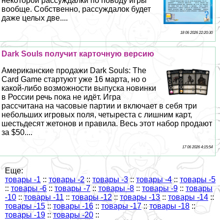
некоторой рассуждалки по поводу игры
вообще. Собственно, рассуждалок будет
даже целых две....
18 06 2026 22:20:30
Dark Souls получит карточную версию
Американские продажи Dark Souls: The
Card Game стартуют уже 16 марта, но о
какой-либо возможности выпуска новинки
в России речь пока не идёт. Игра
рассчитана на часовые партии и включает в себя три
небольших игровых поля, четыреста с лишним карт,
шестьдесят жетонов и правила. Весь этот набор продают
за $50....
17 06 2026 4:15:54
Еще:
товары -1
::
товары -2
::
товары -3
::
товары -4
::
товары -5
::
товары -6
::
товары -7
::
товары -8
::
товары -9
::
товары
-10
::
товары -11
::
товары -12
::
товары -13
::
товары -14
::
товары -15
::
товары -16
::
товары -17
::
товары -18
::
товары -19
::
товары -20
::