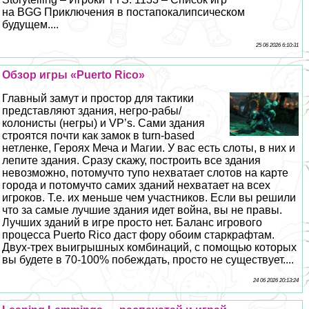
на BGG Приключения в постапокалипсическом
будущем....
25 06 2026 6:10:31
Обзор игры «Puerto Rico»
Главный замут и простор для тактики
представляют здания, негро-paбы/
колонисты (негры) и VP’s. Сами здания
строятся почти как замок в turn-based
нетленке, Героях Меча и Магии. У вас есть слоты, в них и
лепите здания. Сразу скажу, построить все здания
невозможно, потомучто тупо нехватает слотов на карте
города и потомучто самих зданий нехватает на всех
игроков. Т.е. их меньше чем участников. Если вы решили
что за самые лучшие здания идет война, вы не правы.
Лучших зданий в игре просто нет. Баланс игрового
процесса Puerto Rico даст фору обоим старкрафтам.
Двух-трех выигрышных комбинаций, с помощью которых
вы будете в 70-100% побеждать, просто не существует....
24 06 2026 20:13:24