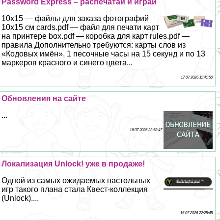
Password Express – распечатай и играй
10х15 — файлы для заказа фотографий
10х15 см cards.pdf — файл для печати карт
на принтере box.pdf — коробка для карт rules.pdf —
правила Дополнительно требуются: карты слов из
«Кодовых имён», 1 песочные часы на 15 секунд и по 13
маркеров красного и синего цвета...
17 07 2026 11:41:50
Обновления на сайте
...
16 07 2026 22:58:47
Локализация Unlock! уже в продаже!
Одной из самых ожидаемых настольных
игр такого плана стала Квест-коллекция
(Unlock)....
15 07 2026 22:25:45