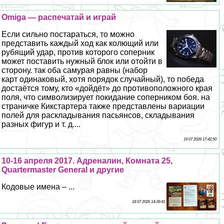
Omiga — распечатай и играй
Если сильно постараться, то можно
представить каждый ход как колющий или
рубящий удар, против которого соперник
может поставить нужный блок или отойти в
сторону. так оба самурая равны (набор
карт одинаковый, хотя порядок случайный), то победа
достаётся тому, кто «дойдёт» до противоположного края
поля, что символизирует покидание соперником боя. на
страничке Кикстартера также представлены вариации
полей для раскладывания пасьянсов, складывания
разных фигур и т. д....
19 07 2026 17:42:50
10-16 апреля 2017. Адреналин, Комната 25,
Quartermaster General и другие
Кодовые имена – ...
18 07 2026 14:39:41