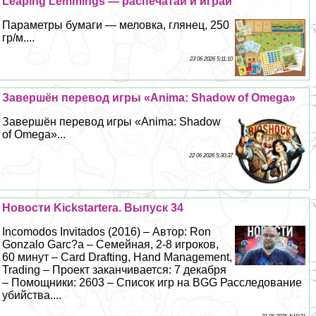
Leaping Lemmings — распечатай и играй
Параметры бумаги — меловка, глянец, 250
гр/м....
23 06 2026 5:11:10
Завершён перевод игры «Anima: Shadow of Omega»
Завершён перевод игры «Anima: Shadow
of Omega»...
22 06 2026 5:30:37
Новости Kickstarterа. Выпуск 34
Incomodos Invitados (2016) – Автор: Ron
Gonzalo Garc?a – Семейная, 2-8 игроков,
60 минут – Card Drafting, Hand Management,
Trading – Проект заканчивается: 7 декабря
– Помощники: 2603 – Список игр на BGG Расследование
убийства....