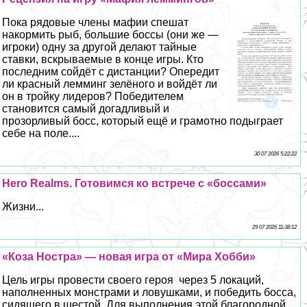
Пока рядовые члeны мафии спешат
накормить рыб, большие боссы (они же —
игроки) одну за другой делают тайные
ставки, вскрываемые в конце игры. Кто
последним сойдёт с дистанции? Опередит
ли красный лемминг зелёного и войдёт ли
он в тройку лидеров? Победителем
становится самый догадливый и
прозорливый босс, который ещё и грамотно подыграет
себе на поле....
30 07 2026 5:22:22
Hero Realms. Готовимся ко встрече с «боссами»
Жизни...
29 07 2026 11:38:12
«Коза Ностра» — новая игра от «Мира Хобби»
Цель игры провести своего героя через 5 локаций,
наполненных монстрами и ловушками, и победить босса,
сидящего в шестой. Для выполнения этой благородной