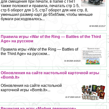
для смещения при печати, в папке с ПнП
также положил и правила, печатать стр 1-5,
стр 6 оборот для 1-5, стр7 оборот для нее стр. 8,
уменьшил размер карт до 65х65мм, чтобы меньше
бумаги расходовалось...
02 08 2026 10:15:17
Правила игры «War of the Ring — Battles of the Third
Age» на русском
Правила игры «War of the Ring — Battles of
the Third Age» на русском...
01 08 2026 18:30:23
Обновления на сайте настольной карточной игры
«Bomb.It»
Обновления на сайте настольной
карточной игры «Bomb.It»...
31 07 2026 9:20:19
Рецензия на игру «Мафия леммингов»