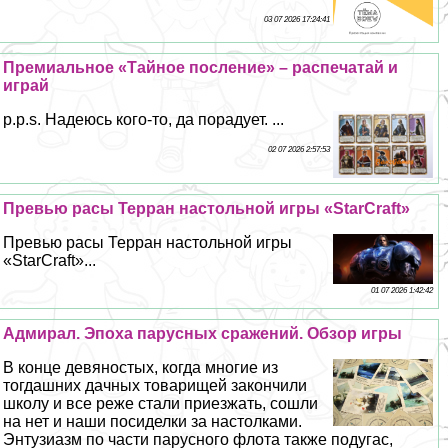
03 07 2026 17:24:41
Премиальное «Тайное посление» – распечатай и
играй
p.p.s. Надеюсь кого-то, да порадует. ...
02 07 2026 2:57:53
Превью расы Терран настольной игры «StarCraft»
Превью расы Терран настольной игры
«StarCraft»...
01 07 2026 1:42:42
Адмирал. Эпоха парусных сражений. Обзор игры
В конце девяностых, когда многие из
тогдашних дачных товарищей закончили
школу и все реже стали приезжать, сошли
на нет и наши посиделки за настолками.
Энтузиазм по части парусного флота также подугас,