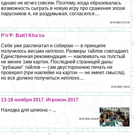
однако не исчез совсем. Поэтому, когда образовалась
возможность сыграть в новую игру про сражения эпохи
парусников я, не раздумывая, согласился....
30 06 2026 17:47:34
P’n’P: Batt’l Kha’os
Себе уже распечатал и собираю — в принципе
получилось весьма неплохо. Размеры тайлов совпадают.
Единственная рекомендация — наклеивать на толстый
не менее 1мм картон. Последней страницей даны
"рубашки" тайлов — сам двустороннюю печать не
проверял (при наклейке на картон — не имеет смысла),
но все должно получиться неплохо....
29 06 2026 7:36:33
13-18 ноября 2017. Игрокон-2017
Находка для шпиона – ...
28 06 2026 13:33:26