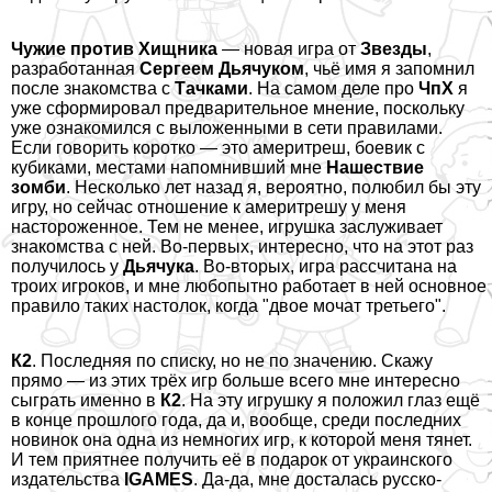
Чужие против Хищника
— новая игра от
Звезды
,
разработанная
Сергеем Дьячуком
, чьё имя я запомнил
после знакомства с
Тачками
. На самом деле про
ЧпХ
я
уже сформировал предварительное мнение, поскольку
уже ознакомился с выложенными в сети
правилами
.
Если говорить коротко — это америтреш, боевик с
кубиками, местами напомнивший мне
Нашествие
зомби
. Несколько лет назад я, вероятно, полюбил бы эту
игру, но сейчас отношение к америтрешу у меня
настороженное. Тем не менее, игрушка заслуживает
знакомства с ней. Во-первых, интересно, что на этот раз
получилось у
Дьячука
. Во-вторых, игра рассчитана на
троих игроков, и мне любопытно работает в ней основное
правило таких настолок, когда "двое мочат третьего".
К2
. Последняя по списку, но не по значению. Скажу
прямо — из этих трёх игр больше всего мне интересно
сыграть именно в
К2
. На эту игрушку я положил глаз ещё
в конце прошлого года, да и, вообще, среди последних
новинок она одна из немногих игр, к которой меня тянет.
И тем приятнее получить её в подарок от украинского
издательства
IGAMES
. Да-да, мне досталась русско-