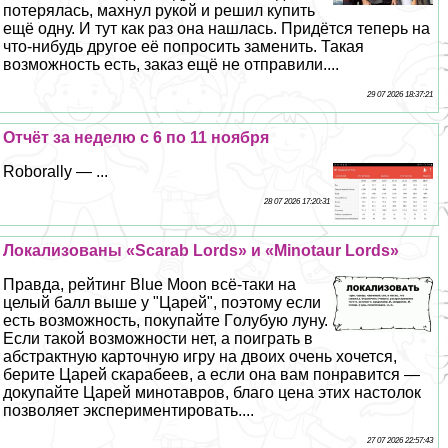
потерялась, махнул рукой и решил купить
ещё одну. И тут как раз она нашлась. Придётся теперь на
что-нибудь другое её попросить заменить. Такая
возможность есть, заказ ещё не отправили....
29 07 2026 18:37:21
Отчёт за неделю с 6 по 11 ноября
Roborally — ...
28 07 2026 17:20:31
Локализованы «Scarab Lords» и «Minotaur Lords»
Правда, рейтинг Blue Moon всё-таки на
целый балл выше у "Царей", поэтому если
есть возможность, покупайте Гoлyбую луну.
Если такой возможности нет, а поиграть в
абстpaктную карточную игру на двоих очень хочется,
берите Царей скарабеев, а если она вам понравится —
докупайте Царей минотавров, благо цена этих настолок
позволяет экспериментировать....
27 07 2026 22:57:43