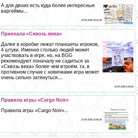
А для двоих есть куда более интересные
варгeймы...
25 06 2026 23:10:39
Приехала «Сквозь века»
Далее в коробке лежат планшеты игроков,
4 штуки. Именно столько людей может
участвовать в игре, но, на BGG
рекомендуют поначалу не садиться за
«Сквозь века» более чем втроём, т.к. в
противном случае с новичками игра может
очень сильно затянуться....
24 06 2026 4:40:54
Правила игры «Cargo Noir»
Правила игры «Cargo Noir»...
23 06 2026 16:46:36