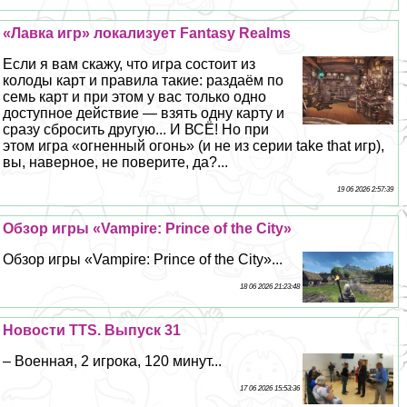
«Лавка игр» локализует Fantasy Realms
Если я вам скажу, что игра состоит из
колоды карт и правила такие: раздаём по
семь карт и при этом у вас только одно
доступное действие — взять одну карту и
сразу сбросить другую... И ВСЁ! Но при
этом игра «огненный огонь» (и не из серии take that игр),
вы, наверное, не поверите, да?...
19 06 2026 2:57:39
Обзор игры «Vampire: Prince of the City»
Обзор игры «Vampire: Prince of the City»...
18 06 2026 21:23:48
Новости TTS. Выпуск 31
– Военная, 2 игрока, 120 минут...
17 06 2026 15:53:36