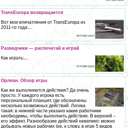
09 07 2026 5:46:20
TransEuropa возвращается
Вот мои впечатления от TransEuropa из
2011-го года:...
08 07 2026 1:49:13
Разведчики — распечатай и играй
Как играть:...
07 07 2026 3:52:23
Орлеан. Обзор игры
Как же выполняются действия? Да очень
просто. У каждого игрока есть
персональный планшет, где обозначены
несколько возможных действий. Логика
такая: в нижней части указано какие работники
необходимы, чтобы выполнить действие. В верхней –
его эффект. Разнообразие действий невелико: можно
добывать новых рабочих (их, к слову, в игре 5 видов