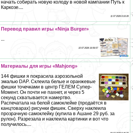
начать собирать новую колоду в новой кампании Путь к
Каркозе....
11 07 2026 0:10:39
Перевод правил игры «Ninja Burger»
...
10 07 2026 16:56:57
Материалы для игры «Mahjong»
144 фишки я покрасила аэрозольной
эмалью DAP. Склеила белые и оранжевые
фишки точечками в центр ГЕЛЕМ Супер-
Момент. Он почти не пахнет, и через 5
секунд схватывается намертво.
Распечатала на белой самоклейке (продаётся в
канцтоварах) рисунки фишек. Сверху наклеила
прозрачную самоклейку (купила в Ашане 29 руб. за
рулон). Разрезала и наклеила картинки и вот что
получилось....