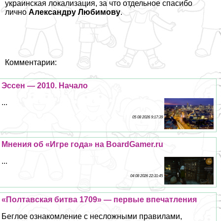
украинская локализация, за что отдельное спасибо
лично
Александру Любимову
.
Комментарии:
Эссен — 2010. Начало
...
05 08 2026 9:17:39
Мнения об «Игре года» на BoardGamer.ru
...
04 08 2026 22:31:45
«Полтавская битва 1709» — первые впечатления
Беглое ознакомление с несложными правилами,