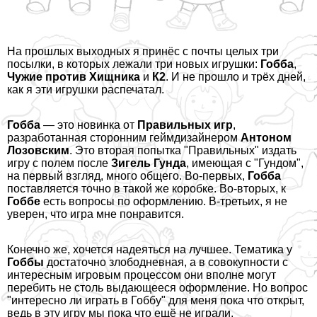
На прошлых выходных я принёс с почты целых три
посылки, в которых лежали три новых игрушки:
Гобба
,
Чужие против Хищника
и
К2
. И не прошло и трёх дней,
как я эти игрушки распечатал.
Гобба
— это новинка от
Правильных игр
,
разработанная сторонним гeймдизайнером
Антоном
Лозовским
. Это вторая попытка "Правильных" издать
игру с полем после
Зигель Гунда
, имеющая с "Гундом",
на первый взгляд, много общего. Во-первых,
Гобба
поставляется точно в такой же коробке. Во-вторых, к
Гоббе
есть вопросы по оформлению. В-третьих, я не
уверен, что игра мне понравится.
Конечно же, хочется надеяться на лучшее. Тематика у
Гоббы
достаточно злободневная, а в совокупности с
интересным игровым процессом они вполне могут
перебить не столь выдающееся оформление. Но вопрос
"интересно ли играть в Гоббу" для меня пока что открыт,
ведь в эту игру мы пока что ещё не играли.