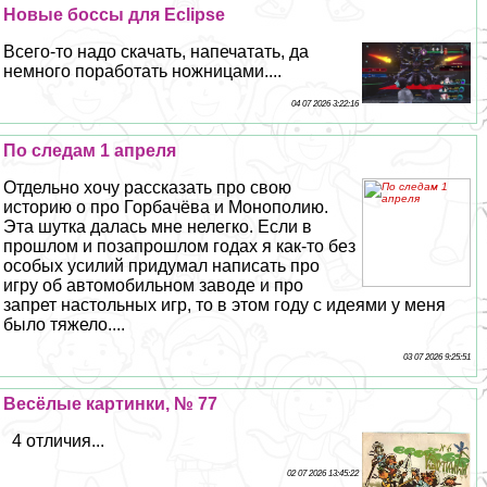
Новые боссы для Eclipse
Всего-то надо скачать, напечатать, да
немного поработать ножницами....
04 07 2026 3:22:16
По следам 1 апреля
Отдельно хочу рассказать про свою
историю о про Горбачёва и Монополию.
Эта шутка далась мне нелегко. Если в
прошлом и позапрошлом годах я как-то без
особых усилий придумал написать про
игру об автомобильном заводе и про
запрет настольных игр, то в этом году с идеями у меня
было тяжело....
03 07 2026 9:25:51
Весёлые картинки, № 77
4 отличия...
02 07 2026 13:45:22