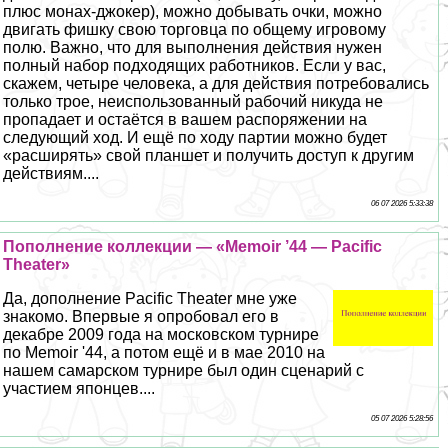
плюс монах-джокер), можно добывать очки, можно
двигать фишку свою торговца по общему игровому
полю. Важно, что для выполнения действия нужен
полный набор подходящих работников. Если у вас,
скажем, четыре человека, а для действия потребовались
только трое, неиспользованный рабочий никуда не
пропадает и остаётся в вашем распоряжении на
следующий ход. И ещё по ходу партии можно будет
«расширять» свой планшет и получить доступ к другим
действиям....
06 07 2026 5:33:38
Пополнение коллекции — «Memoir ’44 — Pacific
Theater»
Да, дополнение Pacific Theater мне уже
знакомо. Впервые я опробовал его в
декабре 2009 года на московском турнире
по Memoir '44, а потом ещё и в мае 2010 на
нашем самарском турнире был один сценарий с
участием японцев....
05 07 2026 5:28:56