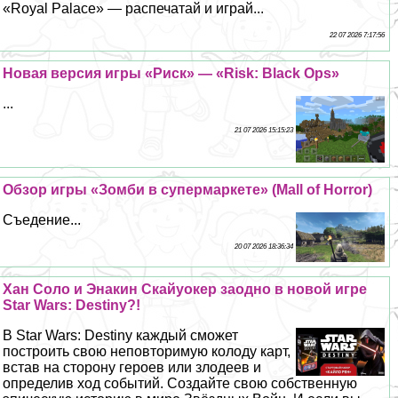
«Royal Palace» — распечатай и играй...
22 07 2026 7:17:56
Новая версия игры «Риск» — «Risk: Black Ops»
...
21 07 2026 15:15:23
Обзор игры «Зомби в супермаркете» (Mall of Horror)
Съедение...
20 07 2026 18:36:34
Хан Соло и Энакин Скайуокер заодно в новой игре
Star Wars: Destiny?!
В Star Wars: Destiny каждый сможет
построить свою неповторимую колоду карт,
встав на сторону героев или злодеев и
определив ход событий. Создайте свою собственную