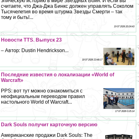
эпическую историю в мире Звёздных Войн. И если вы
считаете, что Джа-Джа Бинкс должен управлять Соколом
Тысячелетия во время штурма Звезды Cмepти – так
тому и быть!...
19 07 2026 20:24:43
Новости TTS. Выпуск 23
– Автор: Dustin Hendrickson...
18 07 2026 23:48:17
Последние известия о локализации «World of
Warcraft»
PPS: вот тут можно ознакомиться с
неофициальным переводом правил
настольного World of Warcraft...
17 07 2026 0:35:14
Dark Souls получит карточную версию
Американские продажи Dark Souls: The