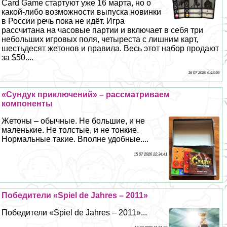
Card Game стартуют уже 16 марта, но о
какой-либо возможности выпуска новинки
в России речь пока не идёт. Игра
рассчитана на часовые партии и включает в себя три
небольших игровых поля, четыреста с лишним карт,
шестьдесят жетонов и правила. Весь этот набор продают
за $50....
16 07 2026 6:43:46
«Сундук приключений» – рассматриваем
компоненты
Жетоны – обычные. Не большие, и не
маленькие. Не толстые, и не тонкие.
Нормальные такие. Вполне удобные....
15 07 2026 22:34:41
Победители «Spiel de Jahres – 2011»
Победители «Spiel de Jahres – 2011»...