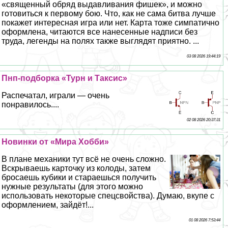
«священный обряд выдавливания фишек», и можно
готовиться к первому бою. Что, как не сама битва лучше
покажет интересная игра или нет. Карта тоже симпатично
оформлена, читаются все нанесенные надписи без
труда, легенды на полях также выглядят приятно. ...
03 08 2026 19:44:19
Пнп-подборка «Турн и Таксис»
Распечатал, играли — очень
понравилось....
02 08 2026 20:37:31
Новинки от «Мира Хобби»
В плане механики тут всё не очень сложно.
Вскрываешь карточку из колоды, затем
бросаешь кубики и стараешься получить
нужные результаты (для этого можно
использовать некоторые спецсвойства). Думаю, вкупе с
оформлением, зайдёт!...
01 08 2026 7:53:44