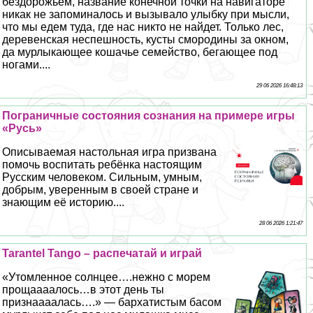
бездорожьем, название конечной точки на навигаторе
никак не запоминалось и вызывало улыбку при мысли,
что мы едем туда, где нас никто не найдет. Только лес,
деревенская неспешность, кусты смородины за окном,
да мурлыкающее кошачье семейство, бегающее под
ногами....
29 06 2026 16:48:13
Пограничные состояния сознания на примере игры
«Русь»
Описываемая настольная игра призвана
помочь воспитать ребёнка настоящим
Русским человеком. Сильным, умным,
добрым, уверенным в своей стране и
знающим её историю....
28 06 2026 1:21:47
Tarantel Tango – распечатай и играй
«Утомленное солнцее….нежно с морем
прощаааалось…в этот день ты
признаааалась….» — бархатистым басом