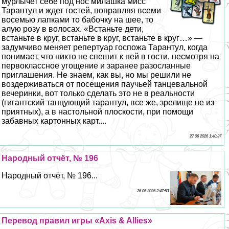
мурлычет себе под нос милашка мисс
Тарантул и ждет гостей, поправляя всеми
восемью лапками то бабочку на шее, то
алую розу в волосах. «Встаньте дети,
встаньте в круг, встаньте в круг, встаньте в круг…» —
задумчиво меняет репертуар госпожа Тарантул, когда
понимает, что никто не спешит к ней в гости, несмотря на
первоклассное угощение и заранее разосланные
приглашения. Не знаем, как вы, но мы решили не
воздерживаться от посещения паучьей танцевальной
вечеринки, вот только сделать это не в реальности
(гигантский танцующий тарантул, все же, зрелище не из
приятных), а в настольной плоскости, при помощи
забавных картонных карт....
27 06 2026 1:40:37
Народный отчёт, № 196
Народный отчёт, № 196...
26 06 2026 2:47:53
Перевод правил игры «Axis & Allies»