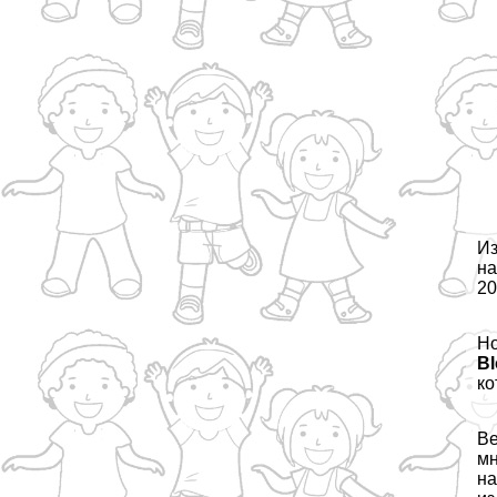
Из
на
20
Но
B
ко
Ве
мн
на