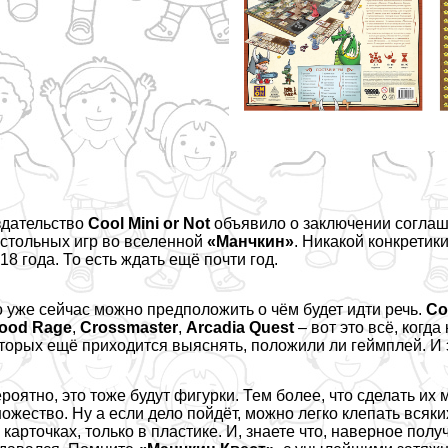
дательство
Cool Mini or Not
объявило
о заключении согла
стольных игр во вселенной
«Манчкин»
. Никакой конкретик
18 года. То есть ждать ещё почти год.
 уже сейчас можно предположить о чём будет идти речь.
Co
lood Rage
,
Crossmaster
,
Arcadia Quest
– вот это всё, когд
торых ещё приходится выяснять, положили ли гeймплей. И 
роятно, это тоже будут фигурки. Тем более, что сделать их
ожество. Ну а если дело пойдёт, можно легко клепать всяки
 карточках, только в пластике. И, знаете что, наверное пол