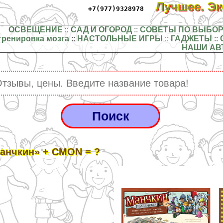
Лучшее. Э
+7(977)9328978
ОСВЕЩЕНИЕ
::
САД И ОГОРОД
::
СОВЕТЫ ПО ВЫБОР
тренировка мозга
::
НАСТОЛЬНЫЕ ИГРЫ
::
ГАДЖЕТЫ
::
НАШИ АВ
анчкин» + CMON = ?