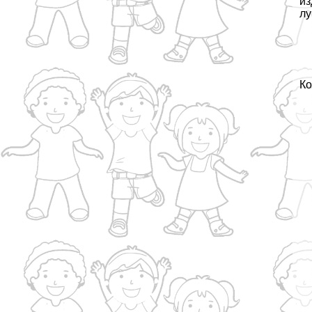
из
лу
Ко