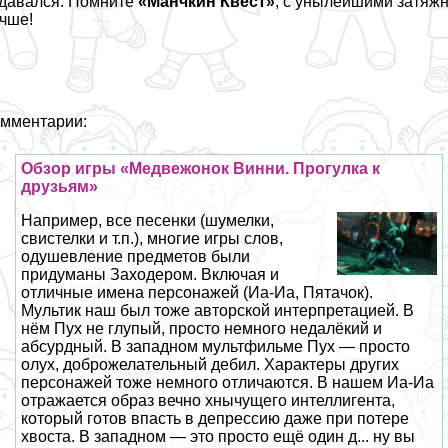
давался. Помните
«Манчкин Квест»
, с унылейшими затяж
чше!
мментарии:
Обзор игры «Медвежонок Винни. Прогулка к
друзьям»
Например, все песенки (шумелки,
свистелки и т.п.), многие игры слов,
одушевление предметов были
придуманы Заходером. Включая и
отличные имена персонажей (Иа-Иа, Пятачок).
Мультик наш был тоже авторской интерпретацией. В
нём Пух не глупый, просто немного недалёкий и
абсурдный. В западном мультфильме Пух — просто
олух, доброжелательный дeбил. Хаpaктеры других
персонажей тоже немного отличаются. В нашем Иа-Иа
отражается образ вечно хнычущего интеллигента,
который готов впасть в депрессию даже при потере
хвоста. В западном — это просто ещё один д... ну вы