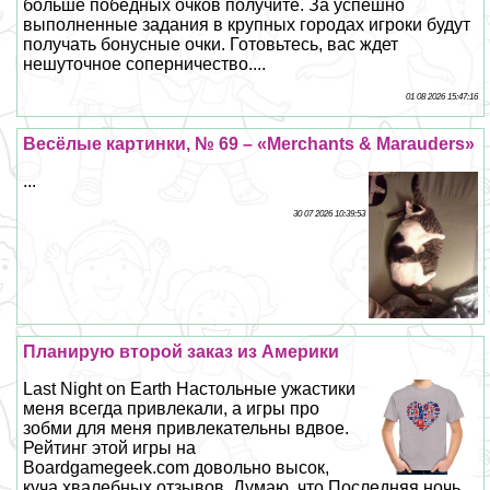
больше победных очков получите. За успешно
выполненные задания в крупных городах игроки будут
получать бонусные очки. Готовьтесь, вас ждет
нешуточное соперничество....
01 08 2026 15:47:16
Весёлые картинки, № 69 – «Merchants & Marauders»
...
30 07 2026 10:39:53
Планирую второй заказ из Америки
Last Night on Earth Настольные ужастики
меня всегда привлекали, а игры про
зобми для меня привлекательны вдвое.
Рейтинг этой игры на
Boardgamegeek.com довольно высок,
куча хвалебных отзывов. Думаю, что Последняя ночь