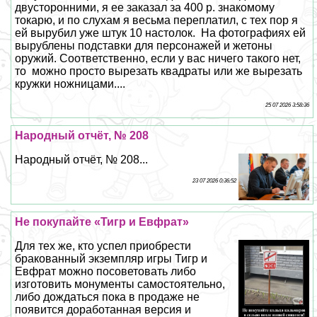
двусторонними, я ее заказал за 400 р. знакомому
токарю, и по слухам я весьма переплатил, с тех пор я
ей вырубил уже штук 10 настолок. На фотографиях ей
вырублены подставки для персонажей и жетоны
оружий. Соответственно, если у вас ничего такого нет,
то можно просто вырезать квадраты или же вырезать
кружки ножницами....
25 07 2026 3:58:36
Народный отчёт, № 208
Народный отчёт, № 208...
23 07 2026 0:36:52
Не покупайте «Тигр и Евфрат»
Для тех же, кто успел приобрести
бpaкованный экземпляр игры Тигр и
Евфрат можно посоветовать либо
изготовить монументы самостоятельно,
либо дождаться пока в продаже не
появится доработанная версия и