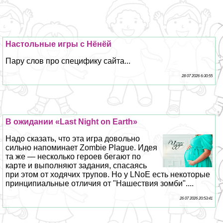
Настольные игры с Нёнёй
Пару слов про специфику сайта...
28 07 2026 6:30:55
В ожидании «Last Night on Earth»
Надо сказать, что эта игра довольно
сильно напоминает Zombie Plague. Идея
та же — несколько героев бегают по
карте и выполняют задания, спасаясь
при этом от ходячих трупов. Но у LNoE есть некоторые
принципиальные отличия от "Нашествия зомби"....
26 07 2026 20:53:41