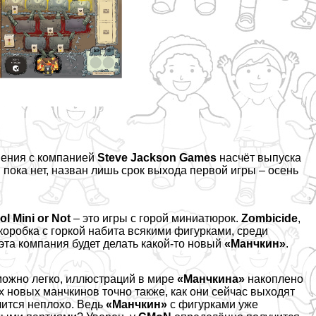
шения с компанией
Steve Jackson Games
насчёт выпуска
и пока нет, назван лишь срок выхода первой игры – осень
ol Mini or Not
– это игры с горой миниатюрок.
Zombicide
,
а коробка с горкой набита всякими фигурками, среди
эта компания будет делать какой-то новый
«Манчкин»
.
 можно легко, иллюстраций в мире
«Манчкина»
накоплено
х новых манчкинов точно также, как они сейчас выходят
учится неплохо. Ведь
«Манчкин»
с фигурками уже