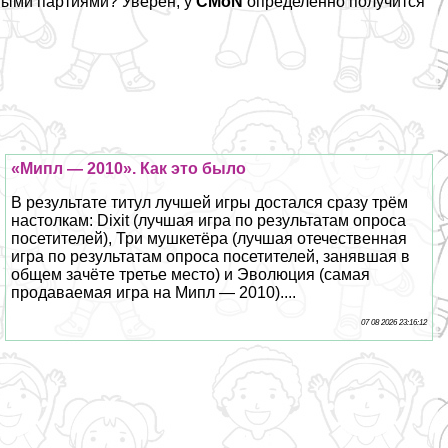
ными партиями? Уверен, у
CMoN
определённо получится
«Мипл — 2010». Как это было
В результате титул лучшей игры достался сразу трём
настолкам: Dixit (лучшая игра по результатам опроса
посетителей), Три мушкетёра (лучшая отечественная
игра по результатам опроса посетителей, занявшая в
общем зачёте третье место) и Эволюция (самая
продаваемая игра на Мипл — 2010)....
07 08 2026 23:16:12