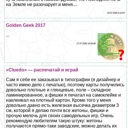
на Земле не разочарует и меня....
29 07 2026 6:10:57
Golden Geek 2017
...
27 07 2026 14:29:48
«Cluedo» — распечатай и играй
Сам я себе ее заказывал в типографии (я дизайнер и
часто имею дело с печатью), поэтому карты получились
довольно плотные и глянцевые, поле – складное
ламинированное, а фишки я печатал на самоклейке и
наклеивал на плотный картон. Кроме того у меня
довольно давно есть железная высечка диаметром 3
см, которой я делаю почти все жетоны, фишки и
прочую мелочь для своих самодельных игр. Очень
рекомендую любителям такую штуку: жетоны
получаются прямо-таки заводские, можно делать их