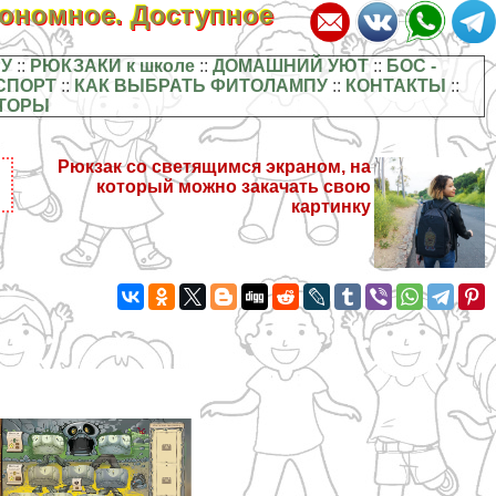
кономное. Доступное
У
::
РЮКЗАКИ к школе
::
ДОМАШНИЙ УЮТ
::
БОС -
СПОРТ
::
КАК ВЫБРАТЬ ФИТОЛАМПУ
::
КОНТАКТЫ
::
ТОРЫ
Рюкзак со светящимся экраном, на
который можно закачать свою
картинку