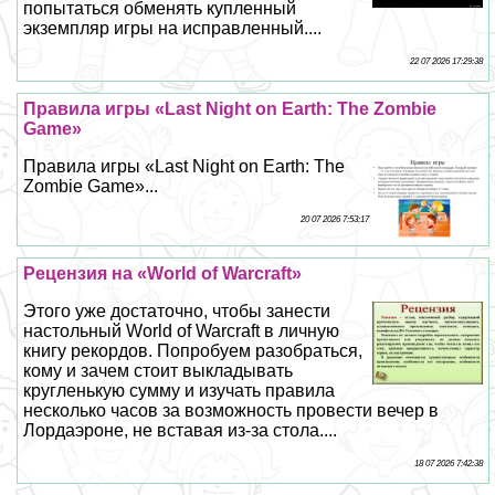
попытаться обменять купленный
экземпляр игры на исправленный....
22 07 2026 17:29:38
Правила игры «Last Night on Earth: The Zombie
Game»
Правила игры «Last Night on Earth: The
Zombie Game»...
20 07 2026 7:53:17
Рецензия на «World of Warcraft»
Этого уже достаточно, чтобы занести
настольный World of Warcraft в личную
книгу рекордов. Попробуем разобраться,
кому и зачем стоит выкладывать
кругленькую сумму и изучать правила
несколько часов за возможность провести вечер в
Лордаэроне, не вставая из-за стола....
18 07 2026 7:42:38