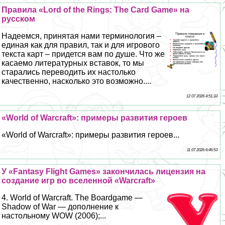
Правила «Lord of the Rings: The Card Game» на
русском
Надеемся, принятая нами терминология –
единая как для правил, так и для игрового
текста карт – придется вам по душе. Что же
касаемо литературных вставок, то мы
старались переводить их настолько
качественно, насколько это возможно....
12 07 2026 4:51:33
«World of Warcraft»: примеры развития героев
«World of Warcraft»: примеры развития героев...
11 07 2026 6:46:53
У «Fantasy Flight Games» закончилась лицензия на
создание игр во вселенной «Warcraft»
4. World of Warcraft. The Boardgame —
Shadow of War — дополнение к
настольному WOW (2006);...