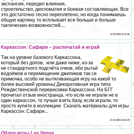
экспансия, передел влияния,
строительство, дипломатия и боевая составляющая. Все
это достаточно тесно переплетено, но когда понимаешь
общую картину, то всплывает все больше и больше
тактических возможностей....
22 06 2026 11:47:46
Каркассон: Сафари – распечатай и играй
Так на уровне базового Каркассона,
который без допов, или даже ниже, из-за
не стандартного подсчёта очков, ибо рытьё
водоёмов и перемещение джипиков так се
примочка, особо не вытягивающая игру на какой то
более высокий уровень( Декоративная игра типа
Рождественской перерисовки Каркассона. На БГГ
прочитал отзыв иностранца, что если не играли не в
один каркассон, то лучше взять базу, если играли, то
просто купите в коллекцию Скачать материалы для игры
Каркассон: Сафари...
21 06 2026 22:22:45
Обзор игры Las Vegas