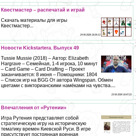
Квестмастер – распечатай и играй
Скачать материалы для игры
Квестмастер...
24 06 2026 18:26:13
Новости Kickstarterа. Выпуск 49
Tussie Mussie (2018) – Автор: Elizabeth
Hargrave – Семейная, 1-4 игрока, 10 минут
– Card Game – Card Drafting – Проект
заканчивается: 8 июня – Помощники: 1804
– Список игр на BGG От автора Wingspan. Обмен
цветами с викторианскими намёками на чувства....
23 06 2026 18:47:23
Впечатления от «Рутении»
Игра Рутения представляет собой
стратегическую игру на историческую
тематику времен Киевской Руси. В игре
присутствует постоянная военная