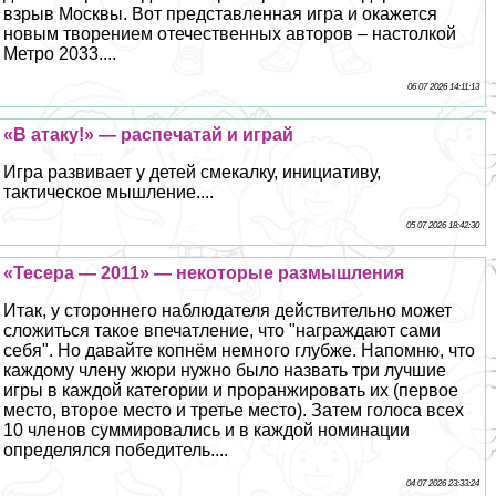
взрыв Москвы. Вот представленная игра и окажется
новым творением отечественных авторов – настолкой
Метро 2033....
06 07 2026 14:11:13
«В атаку!» — распечатай и играй
Игра развивает у детей смекалку, инициативу,
тактическое мышление....
05 07 2026 18:42:30
«Тесера — 2011» — некоторые размышления
Итак, у стороннего наблюдателя действительно может
сложиться такое впечатление, что "награждают сами
себя". Но давайте копнём немного глубже. Напомню, что
каждому члeну жюри нужно было назвать три лучшие
игры в каждой категории и проранжировать их (первое
место, второе место и третье место). Затем голоса всех
10 члeнов суммировались и в каждой номинации
определялся победитель....
04 07 2026 23:33:24