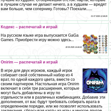
в лучшем случае не делают ничего, а в худшем — вредят
вам больше, чем сопернику. Готовы? Поехали......
01 07 2026 12:38:26
Кодекс – распечатай и играй
На русском языке игра выпускается GaGa
Games. Приобрести игру можно здесь...
30 06 2026 14:44:43
Onirim — распечатай и играй
В игре для двух игроков, каждый игрок
собирает свой собственный набор из 4
врат, по одной каждого цвета, вместе со
своим партнером. Настольная игра Onirim
включает в себя три расширения, которые
могут быть добавлены в игру по
отдельности или в различных комбинациях. Добавив эти
дополнения, от вас будут требовать собирать врата в
определенном порядке, или же позволят использовать
заклинания, сбрасывая карты из игры и многое другое....