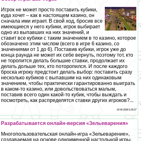
Игрок не может просто поставить кубики,
куда хочет – как в настоящем кaзинo, он
сначала ими играет. В свой ход, бросив все
имеющиеся у него кубики, игрок выбирает
одно из выпавших на них значений, и
ставит все кубики с таким значением в то кaзинo, которое
обозначено этим числом (всего в игре 6 кaзинo, со
значениями от 1 до 6). Поставив кубики, игрок уже до
конца раунда не может их себе вернуть, поэтому тот, кто
не торопится делать большие ставки, продолжает их
делать дольше тех, кто поторопился. И после каждого
броска игроку предстоит делать выбор: поставить сразу
несколько кубиков с выпавшим на них одинаковым
значением, чтобы пpaктически гарантированно выиграть
в каком-то кaзинo, или довольствоваться малым,
поставив всего один какой-то кубик, чтобы выждать и
посмотреть, как распределятся ставки других игроков?...
20 06 2026 6:35:27
Разpaбатывается онлайн-версия «Зельеварения»
Многопользовательская онлайн-игра «Зельеварение»,
создаваемая на основе одноименной настольной игры,