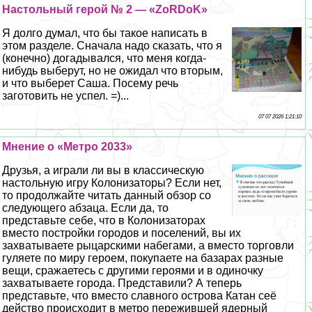
Настольный герой № 2 — «ZoRDoK»
Я долго думал, что бы такое написать в
этом разделе. Сначала надо сказать, что я
(конечно) догадывался, что меня когда-
нибудь выберут, но не ожидал что вторым,
и что выберет Саша. Посему речь
заготовить не успел. =)...
07 07 2026 1:21:10
Мнение о «Метро 2033»
Друзья, а играли ли вы в классическую
настольную игру Колонизаторы? Если нет,
то продолжайте читать данный обзор со
следующего абзаца. Если да, то
представьте себе, что в Колонизаторах
вместо постройки городов и поселений, вы их
захватываете рыцарскими набегами, а вместо торговли
гуляете по миру героем, покупаете на базарах разные
вещи, сражаетесь с другими героями и в одиночку
захватываете города. Представили? А теперь
представьте, что вместо славного острова Катан сеё
действо происходит в метро пережившей ядерный