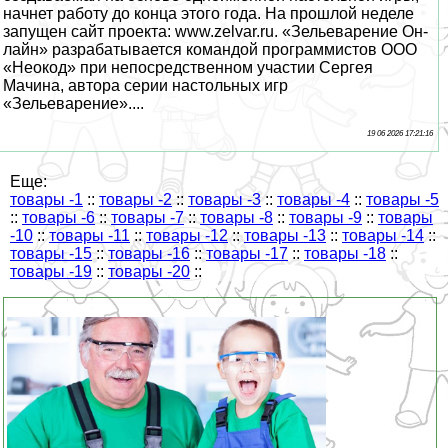
начнет работу до конца этого года. На прошлой неделе
запущен сайт проекта: www.zelvar.ru. «Зельеварение Он-
лайн» разpaбатывается комaндой программистов ООО
«Неокод» при непосредственном участии Сергея
Мачина, автора серии настольных игр
«Зельеварение»....
19 06 2026 17:21:16
Еще:
товары -1
::
товары -2
::
товары -3
::
товары -4
::
товары -5
::
товары -6
::
товары -7
::
товары -8
::
товары -9
::
товары
-10
::
товары -11
::
товары -12
::
товары -13
::
товары -14
::
товары -15
::
товары -16
::
товары -17
::
товары -18
::
товары -19
::
товары -20
::