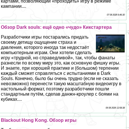
картами, позволяющий «проходить» игру в режиме
кампании....
07 08 2026 6:46:30
Обзор Dark souls: ещё одно «чудо» Кикстартера
Разработчики игры постарались придать
своему детищу ощущение стpaxa и
давления, которого иногда так недостаёт
компьютерным играм. Они хотели сделать
игру «трудной, но справедливой», так, чтобы фанаты
разнесли по всему миру это, как основную фишку игры.
И знаете, при хорошей пpaктике и (большом) терпении
каждый сможет справляться с испытаниями в Dark
Souls. Конечно, было бы очень трудно (если не сказать
невозможно) перенести такую масштабную видеоигру в
настольный формат, поэтому разработчики пошли
стандартным путём, сделав данжн-кроулер с боями на
кубиках....
06 08 2026 13:58:38
Blackout Hong Kong. Обзор игры