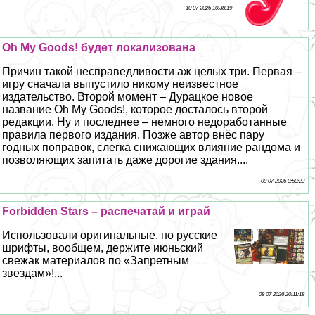
10 07 2026 10:38:19
Oh My Goods! будет локализована
Причин такой несправедливости аж целых три. Первая –
игру сначала выпустило никому неизвестное
издательство. Второй момент – Дypaцкое новое
название Oh My Goods!, которое досталось второй
редакции. Ну и последнее – немного недоработанные
правила первого издания. Позже автор внёс пару
годных поправок, слегка снижающих влияние рандома и
позволяющих запитать даже дорогие здания....
09 07 2026 0:50:23
Forbidden Stars – распечатай и играй
Использовали оригинальные, но русские
шрифты, вообщем, держите июньский
свежак материалов по «Запретным
звездам»!...
08 07 2026 20:11:18