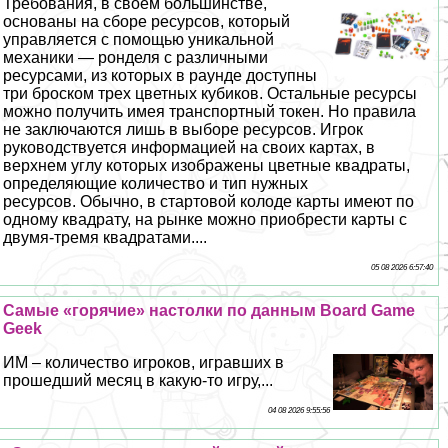
Требования, в своем большинстве,
основаны на сборе ресурсов, который
управляется с помощью уникальной
механики — ронделя с различными
ресурсами, из которых в раунде доступны
три броском трех цветных кубиков. Остальные ресурсы
можно получить имея трaнcпортный токен. Но правила
не заключаются лишь в выборе ресурсов. Игрок
руководствуется информацией на своих картах, в
верхнем углу которых изображены цветные квадраты,
определяющие количество и тип нужных
ресурсов. Обычно, в стартовой колоде карты имеют по
одному квадрату, на рынке можно приобрести карты с
двумя-тремя квадратами....
05 08 2026 6:57:40
Самые «горячие» настолки по данным Board Game
Geek
ИМ – количество игроков, игравших в
прошедший месяц в какую-то игру,...
04 08 2026 9:55:56