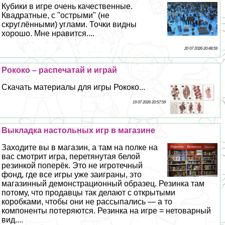
Кубики в игре очень качественные.
Квадратные, с "острыми" (не
скруглёнными) углами. Точки видны
хорошо. Мне нравится....
20 07 2026 20:48:59
Рококо – распечатай и играй
Скачать материалы для игры Рококо...
19 07 2026 20:57:59
Выкладка настольных игр в магазине
Заходите вы в магазин, а там на полке на
вас смотрит игра, перетянутая белой
резинкой поперёк. Это не игротечный
фонд, где все игры уже заиграны, это
магазинный демонстрационный образец. Резинка там
потому, что продавцы так делают с открытыми
коробками, чтобы они не рассыпались — а то
компоненты потеряются. Резинка на игре = нетоварный
вид....