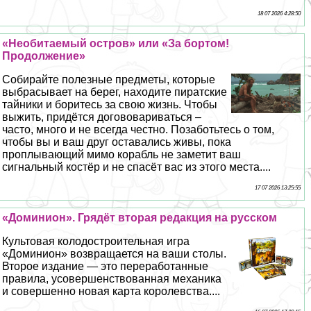
18 07 2026 4:28:50
«Необитаемый остров» или «За бортом!
Продолжение»
Собирайте полезные предметы, которые
выбрасывает на берег, находите пиратские
тайники и боритесь за свою жизнь. Чтобы
выжить, придётся догововариваться –
часто, много и не всегда честно. Позаботьтесь о том,
чтобы вы и ваш друг оставались живы, пока
проплывающий мимо корабль не заметит ваш
сигнальный костёр и не спасёт вас из этого места....
17 07 2026 13:25:55
«Доминион». Грядёт вторая редакция на русском
Культовая колодостроительная игра
«Доминион» возвращается на ваши столы.
Второе издание — это переработанные
правила, усовершенствованная механика
и совершенно новая карта королевства....