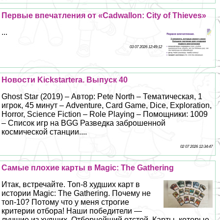
Первые впечатления от «Cadwallon: City of Thieves»
...
03 07 2026 12:49:12
Новости Kickstarterа. Выпуск 40
Ghost Star (2019) – Автор: Pete North – Тематическая, 1
игрок, 45 минут – Adventure, Card Game, Dice, Exploration,
Horror, Science Fiction – Role Playing – Помощники: 1009
– Список игр на BGG Разведка заброшенной
космической станции....
02 07 2026 12:34:47
Самые плохие карты в Magic: The Gathering
Итак, встречайте. Топ-8 худших карт в
истории Magic: The Gathering. Почему не
топ-10? Потому что у меня строгие
критерии отбора! Наши победители —
лучшие из худших. Отборнейший отстой. Карты, которые