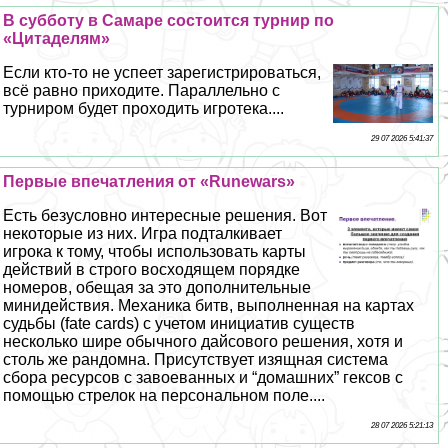
В субботу в Самаре состоится турнир по
«Цитаделям»
Если кто-то не успеет зарегистрироваться,
всё равно приходите. Параллельно с
турниром будет проходить игротека....
29 07 2026 5:41:37
Первые впечатления от «Runewars»
Есть безусловно интересные решения. Вот
некоторые из них. Игра подталкивает
игрока к тому, чтобы использовать карты
действий в строго восходящем порядке
номеров, обещая за это дополнительные
минидействия. Механика битв, выполненная на картах
судьбы (fate cards) с учетом инициатив существ
несколько шире обычного дайсового решения, хотя и
столь же рандомна. Присутствует изящная система
сбора ресурсов с завоеванных и “домашних” гексов с
помощью стрелок на персональном поле....
28 07 2026 5:21:13