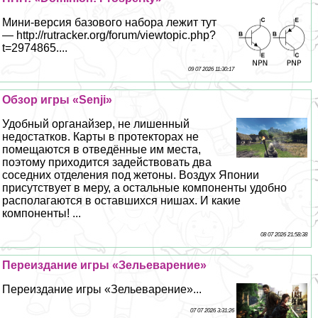
Мини-версия базового набора лежит тут
— http://rutracker.org/forum/viewtopic.php?
t=2974865....
09 07 2026 11:30:17
Обзор игры «Senji»
Удобный органайзер, не лишенный
недостатков. Карты в протекторах не
помещаются в отведённые им места,
поэтому приходится задействовать два
соседних отделения под жетоны. Воздух Японии
присутствует в меру, а остальные компоненты удобно
располагаются в оставшихся нишах. И какие
компоненты! ...
08 07 2026 21:58:38
Переиздание игры «Зельеварение»
Переиздание игры «Зельеварение»...
07 07 2026 3:31:26