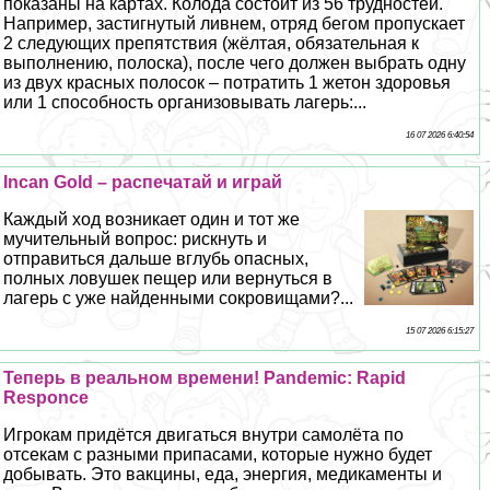
показаны на картах. Колода состоит из 56 трудностей.
Например, застигнутый ливнем, отряд бегом пропускает
2 следующих препятствия (жёлтая, обязательная к
выполнению, полоска), после чего должен выбрать одну
из двух красных полосок – потратить 1 жетон здоровья
или 1 способность организовывать лагерь:...
16 07 2026 6:40:54
Incan Gold – распечатай и играй
Каждый ход возникает один и тот же
мучительный вопрос: рискнуть и
отправиться дальше вглубь опасных,
полных ловушек пещер или вернуться в
лагерь с уже найденными сокровищами?...
15 07 2026 6:15:27
Теперь в реальном времени! Pandemic: Rapid
Responce
Игрокам придётся двигаться внутри самолёта по
отсекам с разными припасами, которые нужно будет
добывать. Это вакцины, еда, энергия, медикаменты и