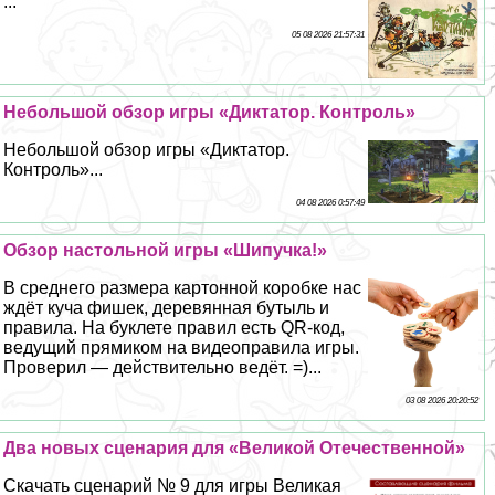
...
05 08 2026 21:57:31
Небольшой обзор игры «Диктатор. Контроль»
Небольшой обзор игры «Диктатор.
Контроль»...
04 08 2026 0:57:49
Обзор настольной игры «Шипучка!»
В среднего размера картонной коробке нас
ждёт куча фишек, деревянная бутыль и
правила. На буклете правил есть QR-код,
ведущий прямиком на видеоправила игры.
Проверил — действительно ведёт. =)...
03 08 2026 20:20:52
Два новых сценария для «Великой Отечественной»
Скачать сценарий № 9 для игры Великая