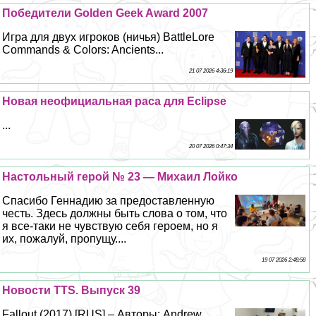
Победители Golden Geek Award 2007
Игра для двух игроков (ничья) BattleLore
Commands & Colors: Ancients...
21 07 2026 4:36:19
Новая неофициальная раса для Eclipse
...
20 07 2026 0:47:34
Настольный герой № 23 — Михаил Лойко
Спасибо Геннадию за предоставленную
честь. Здесь должны быть слова о том, что
я все-таки не чувствую себя героем, но я
их, пожалуй, пропущу....
19 07 2026 2:48:58
Новости TTS. Выпуск 39
Fallout (2017) [RUS] – Авторы: Andrew