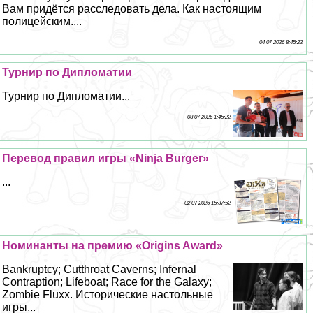
Вам придётся расследовать дела. Как настоящим
полицейским....
04 07 2026 8:45:22
Турнир по Дипломатии
Турнир по Дипломатии...
03 07 2026 1:45:22
Перевод правил игры «Ninja Burger»
...
02 07 2026 15:37:52
Номинанты на премию «Origins Award»
Bankruptcy; Cutthroat Caverns; Infernal
Contraption; Lifeboat; Race for the Galaxy;
Zombie Fluxx. Исторические настольные
игры...