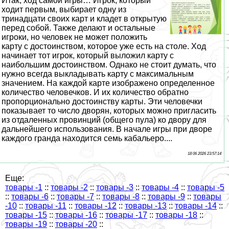
Итак, ход самой игры… Игрок, который
ходит первым, выбирает одну из
тринадцати своих карт и кладет в открытую
перед собой. Также делают и остальные
игроки, но человек не может положить
карту с достоинством, которое уже есть на столе. Ход
начинает тот игрок, который выложил карту с
наибольшим достоинством. Однако не стоит думать, что
нужно всегда выкладывать карту с максимальным
значением. На каждой карте изображено определенное
количество человечков. И их количество обратно
пропорционально достоинству карты. Эти человечки
показывает то число дворян, которых можно пригласить
из отдаленных провинций (общего пула) ко двору для
дальнейшего использования. В начале игры при дворе
каждого гранда находится семь кабальеро....
18 06 2026 23:57:14
Еще:
товары -1
::
товары -2
::
товары -3
::
товары -4
::
товары -5
::
товары -6
::
товары -7
::
товары -8
::
товары -9
::
товары
-10
::
товары -11
::
товары -12
::
товары -13
::
товары -14
::
товары -15
::
товары -16
::
товары -17
::
товары -18
::
товары -19
::
товары -20
::