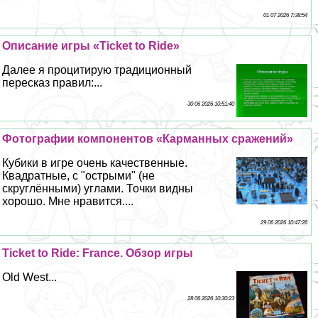
01 07 2026 7:38:54
Описание игры «Ticket to Ride»
Далее я процитирую традиционный
пересказ правил:...
30 06 2026 10:51:40
Фотографии компонентов «Карманных сражений»
Кубики в игре очень качественные.
Квадратные, с "острыми" (не
скруглёнными) углами. Точки видны
хорошо. Мне нравится....
29 06 2026 10:47:26
Ticket to Ride: France. Обзор игры
Old West...
28 06 2026 10:30:23