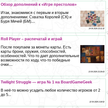
Обзор дополнений к «Игре престолов»
Итак, знакомимся с первым и вторым
дополнениями: Схватка Королей (СК) и
Буря Мечей (БМ)....
24 06 2026 23:11:32
Roll Player – распечатай и играй
После покупаем за монеты карты. Есть
карты брони, оружия, способностей,
особенностей. Что-то дает дополнительные
возможности по ходу, что-то победные
очки....
23 06 2026 23:39:43
Twilight Struggle — игра № 1 на BoardGameGeek
В неё-то можно усадить любое количество игроков от 2
до 5...
22 06 2026 2:28:52