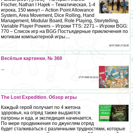
Fischer, Nathan I Hajek – Тематическая, 1-4
игрока, 150 минут – Action Point Allowance
System, Area Movement, Dice Rolling, Hand
Management, Modular Board, Role Playing, Storytelling,
Variable Player Powers – Игроки TTS: 2271 – Игроки BGG:
770 – Список игр на BGG Постъядерные приключения по
мотивам компьютерной игры....
18 07 2026 17:32:28
Весёлые картинки, № 368
...
17 07 2026 23:13:13
The Lost Expedition. Обзор игры
Каждый герой получает по 4 жетона
здоровья, на отряд также выдаются
патроны и еда, и экспедиция начинается.
По мере продвижения по джунглям отряд
будет сталкиваться с различными трудностями, которые