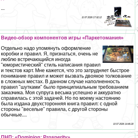
...
11 07 2026 17:32:12
Видео-обзор компонентов игры «Паркетомания»
Отдельно надо упомянуть оформление
коробки и правил. Я, признаться, очень не
люблю встречающийся иногда
"юмористический" стиль написания правил
и текстов карт. Мне кажется, что это затрудняет быстрое
понимание правил и может вызвать двоякое толкование
в сложных местах. В данном случае наполненность
правил "шутками" было принципиальным требованием
заказчика. Моя супруга весьма успешно и аккуратно
справилась с этой задачей. Но по моему настоянию
была издана двухсторонняя книга правил: с одной
стороны "веселые" правила, с другой стороны
обычные....
10 07 2026 14:46:30
ПНП: «Dominion: Prosperity»