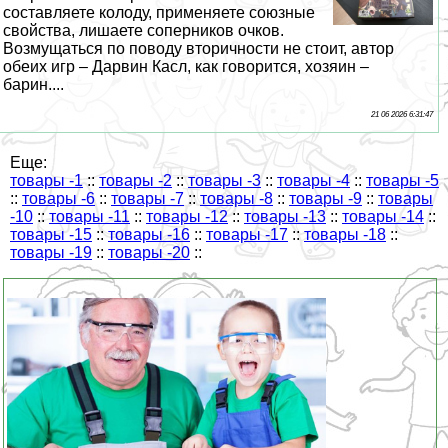
составляете колоду, применяете союзные
свойства, лишаете соперников очков.
Возмущаться по поводу вторичности не стоит, автор
обеих игр – Дарвин Касл, как говорится, хозяин –
барин....
21 06 2026 6:31:47
Еще:
товары -1
::
товары -2
::
товары -3
::
товары -4
::
товары -5
::
товары -6
::
товары -7
::
товары -8
::
товары -9
::
товары
-10
::
товары -11
::
товары -12
::
товары -13
::
товары -14
::
товары -15
::
товары -16
::
товары -17
::
товары -18
::
товары -19
::
товары -20
::