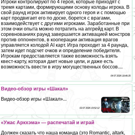
Игроки контролируют по 4 героя, которые приходят с
тремя картами, формирующими основу колоды игрока. В
свой раунд игрок активирует одного героя и с помощью
карт продвигает его по доске, борется с врагами,
взаимодействует с другими игроками. Заработанные при
этом очки опыта можно потратить на апгрейд карт. В
соревнованиях раунд завершается активацией монстров
против оппонентов, в кооперации активация врагов
управляется колодой AI карт. Игра проходит за 4 раунда,
затем идет подсчет очков и определение победителя.
Игрокам предоставляется также возможность взять
квест-карту, которая дает новые цели, и даже есть
возможность ввести в игру могущественных боссов....
04 07 2026 18:46:35
Видео-обзор игры «Шакал»
Видео-обзор игры «Шакал»...
03 07 2026 19:52:12
«Ужас Аркхэма» — распечатай и играй
Должен сказать что наша комaнда (это Romantic, altark,