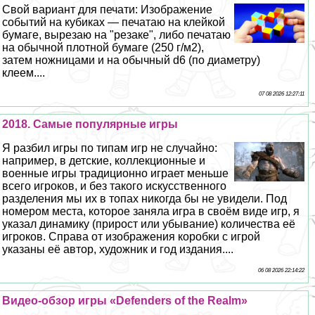
Свой вариант для печати: Изображение
событий на кубиках — печатаю на клейкой
бумаге, вырезаю на "резаке", либо печатаю
на обычной плотной бумаге (250 г/м2),
затем ножницами и на обычный d6 (по диаметру)
клеем....
07 08 2026 12:27:11
2018. Самые популярные игры
Я разбил игры по типам игр не случайно:
например, в детские, коллекционные и
военные игры традиционно играет меньше
всего игроков, и без такого искусственного
разделения мы их в топах никогда бы не увидели. Под
номером места, которое заняла игра в своём виде игр, я
указал динамику (прирост или убывание) количества её
игроков. Справа от изображения коробки с игрой
указаны её автор, художник и год издания....
06 08 2026 22:14:22
Видео-обзор игры «Defenders of the Realm»