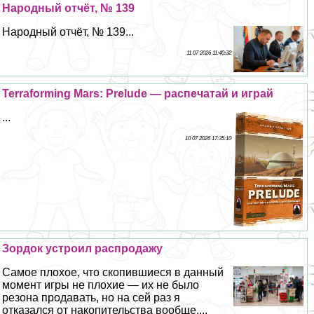
Народный отчёт, № 139
Народный отчёт, № 139...
11 07 2026 11:40:32
Terraforming Mars: Prelude — распечатай и играй
...
10 07 2026 17:35:10
Зордок устроил распродажу
Самое плохое, что скопившиеся в данный
момент игры не плохие — их не было
резона продавать, но на сей раз я
отказался от накопительства вообще....