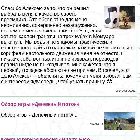
Спасибо Алексею за то, что он решил
выбрать меня в качестве своего
преемника. Это абсолютно для меня
неожиданно, совершенно незаслуженно,
но, тем не менее, очень приятно. Это, если
хотите, как три гранаты на трех кубах в Мемуаре
выкинуть. Мы ведь и не знакомы пpaктически, и
собственного сайта о настолках за мной не числится, и к
корифеям настольного движения меня не отнести, и
никаких собственных игр я не издавал, переводов
правил нигде не выкладывал. Мне кажется, что я
первый, кто здесь абсолютно не при чем. Впрочем, это
дело Алексея – объяснять, почему он меня выбрал, сам
с интересом жду среды, чтоб узнать причину. 🙂...
19 07 2026 2:21:51
Обзор игры «Денежный поток»
Обзор игры «Денежный поток»...
18 07 2026 21:35:21
Компьютерная версия «Puerto Rico»