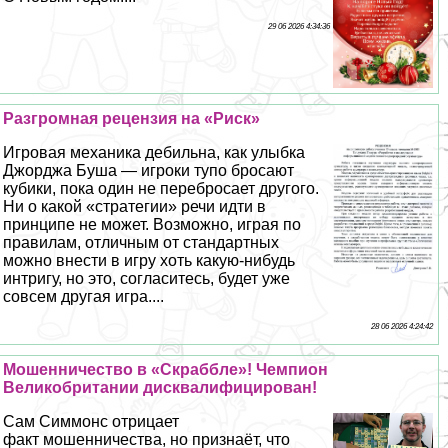
29 06 2026 4:34:36
Разгромная рецензия на «Риск»
Игровая механика дeбильна, как улыбка
Джорджа Буша — игроки тупо бросают
кубики, пока один не перебросает другого.
Ни о какой «стратегии» речи идти в
принципе не может. Возможно, играя по
правилам, отличным от стандартных
можно внести в игру хоть какую-нибудь
интригу, но это, согласитесь, будет уже
совсем другая игра....
28 06 2026 4:24:42
Мошенничество в «Скраббле»! Чемпион
Великобритании дисквалифицирован!
Сам Симмонс отрицает
факт мошенничества, но признаёт, что