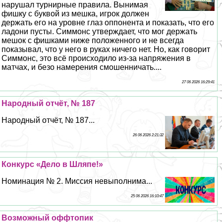
нарушал турнирные правила. Вынимая
фишку с буквой из мешка, игрок должен
держать его на уровне глаз оппонента и показать, что его
ладони пусты. Симмонс утверждает, что мог держать
мешок с фишками ниже положенного и не всегда
показывал, что у него в руках ничего нет. Но, как говорит
Симмонс, это всё происходило из-за напряжения в
матчах, и безо намерения смошенничать....
27 06 2026 16:29:41
Народный отчёт, № 187
Народный отчёт, № 187...
26 06 2026 2:21:32
Конкурс «Дело в Шляпе!»
Номинация № 2. Миссия невыполнима...
25 06 2026 16:10:47
Возможный оффтопик