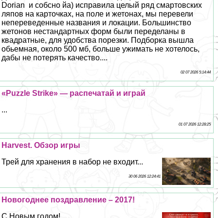
Dorian и собсно йа) исправила целый ряд смартовских
ляпов на карточках, на поле и жетонах, мы перевели
непереведенные названия и локации. Большинство
жетонов нестандартных форм были переделаны в
квадратные, для удобства порезки. Подборка вышла
обьемная, около 500 мб, больше ужимать не хотелось,
дабы не потерять качество....
02 07 2026 5:14:44
«Puzzle Strike» — распечатай и играй
...
01 07 2026 12:28:25
Harvest. Обзор игры
Трей для хранения в набор не входит...
30 06 2026 12:24:41
Новогоднее поздравление – 2017!
С Новым годом!...