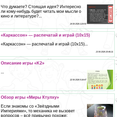
Что думаете? Стоящая идея? Интересно
ли кому-нибудь будет читать мои мысли о
кино и литературе?...
24 06 2026 3:24:50
«Каркассон» — распечатай и играй (10х15)
«Каркассон» — распечатай и играй (10х15)...
23 06 2026 20:46:31
Описание игры «K2»
...
22 06 2026 9:34:47
Обзор игры «Миры Ктулху»
Если знакомы со «Звёздными
Империями», то механика не вызовет
вопросов – всё привычно похоже: