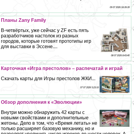
09 07 2026 18:39:39
Планы Zany Family
В-четвёртых, уже сейчас у ZF есть пять
разработчиков настолок из разных
городов, которые готовят прототипы игр
для выставки в Эссене....
08 07 2026 8:43:40
Карточная «Игра престолов» – распечатай и играй
Скачать карты для Игры престолов ЖКИ...
07 07 2026 5:23:33
Обзор дополнения к «Эволюции»
Внутри можно обнаружить 42 карты с
новыми свойствами и дополнительные
жетоны. Дело в том, что «Время летать» не
только расширяет базовую механику, но и
позволяет увеличить число игроков до шести человек. А