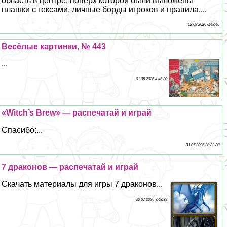
область в центре, поверх которой были выложены
плашки с гексами, личные борды игроков и правила....
02 08 2026 0:48:46
Весёлые картинки, № 443
...
01 08 2026 4:46:30
«Witch’s Brew» — распечатай и играй
Спасибо:...
31 07 2026 20:32:30
7 дpaконов — распечатай и играй
Скачать материалы для игры 7 дpaконов...
30 07 2026 3:48:39