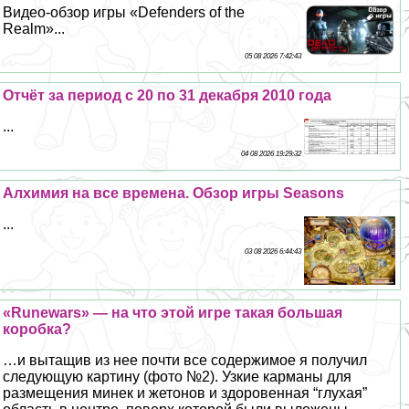
Видео-обзор игры «Defenders of the
Realm»...
05 08 2026 7:42:43
Отчёт за период с 20 по 31 декабря 2010 года
...
04 08 2026 19:29:32
Алхимия на все времена. Обзор игры Seasons
...
03 08 2026 6:44:43
«Runewars» — на что этой игре такая большая
коробка?
…и вытащив из нее почти все содержимое я получил
следующую картину (фото №2). Узкие карманы для
размещения минек и жетонов и здоровенная “глухая”