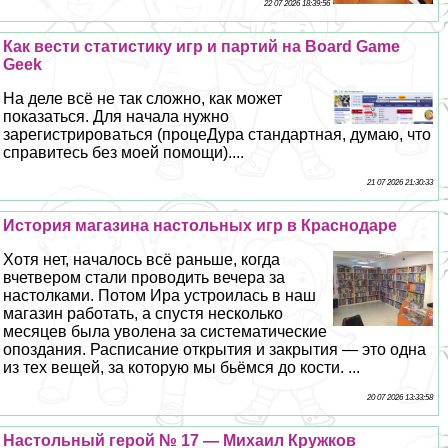
22 07 2026 18:39:56
Как вести статистику игр и партий на Board Game
Geek
На деле всё не так сложно, как может
показаться. Для начала нужно
зарегистрироваться (процеДypa стандартная, думаю, что
справитесь без моей помощи)....
21 07 2026 21:30:33
История магазина настольных игр в Краснодаре
Хотя нет, началось всё раньше, когда
вчетвером стали проводить вечера за
настолками. Потом Ира устроилась в наш
магазин работать, а спустя несколько
месяцев была уволена за систематические
опоздания. Расписание открытия и закрытия — это одна
из тех вещей, за которую мы бьёмся до кости. ...
20 07 2026 13:33:58
Настольный герой № 17 — Михаил Кружков