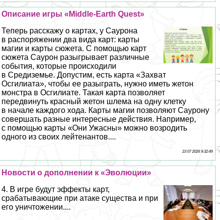
Описание игры «Middle-Earth Quest»
Теперь расскажу о картах, у Саурона
в распоряжении два вида карт: карты
магии и карты сюжета. С помощью карт
сюжета Саурон разыгрывает различные
события, которые происходили
в Средиземье. Допустим, есть карта «Захват
Осгилиата», чтобы ее разыграть, нужно иметь жетон
монстра в Осгилиате. Такая карта позволяет
передвинуть красный жетон шлема на одну клетку
в начале каждого хода. Карты магии позволяют Саурону
совершать разные интересные действия. Например,
с помощью карты «Они Ужасны» можно возродить
одного из своих лейтенантов....
23 07 2026 9:32:49
Новости о дополнении к «Эволюции»
4. В игре будут эффекты карт,
сpaбатывающие при атаке существа и при
его уничтожении....