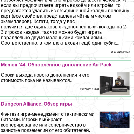
если вы предпочитаете играть вдвоём или втроём, то
предлагается удалить из объединённой колоды половину
карт (все свойства представлены чётным числом
экземпляров). Кстати, тогда у вас
получится две одинаковых «дополненных» колоды на 2-
3 игроков каждая, так что можно будет играть
параллельно двумя маленькими компаниями.
Соответственно, в комплект входит ещё один кубик....
06 07 2026 8:40:13
Memoir ’44. Обновлённое дополнение Air Pack
Сроки выхода нового дополнения и его
стоимость пока не называются...
05 07 2026 1:10:33
Dungeon Alliance. Обзор игры
Фэнтези игра-менеджмент с тактическими
битвами. Игроки выбирают
кооперирование или соперничество в
зачистке подземелий от его обитателей.