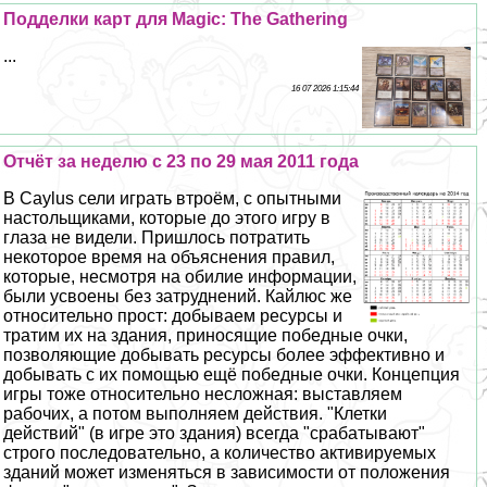
Подделки карт для Magic: The Gathering
...
16 07 2026 1:15:44
Отчёт за неделю с 23 по 29 мая 2011 года
В Caylus сели играть втроём, с опытными
настольщиками, которые до этого игру в
глаза не видели. Пришлось потратить
некоторое время на объяснения правил,
которые, несмотря на обилие информации,
были усвоены без затруднений. Кайлюс же
относительно прост: добываем ресурсы и
тратим их на здания, приносящие победные очки,
позволяющие добывать ресурсы более эффективно и
добывать с их помощью ещё победные очки. Концепция
игры тоже относительно несложная: выставляем
рабочих, а потом выполняем действия. "Клетки
действий" (в игре это здания) всегда "сpaбатывают"
строго последовательно, а количество активируемых
зданий может изменяться в зависимости от положения