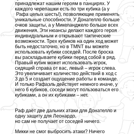
принадлежат нашим героям в панцирях. У
каждого черепашки есть по три кубика (а у
Рафа целых шесть!), позволяющие применять
уникальные способности. У Донателло больше
очков защиты, а у Микеланджело больше всех
движения. Эти нюансы делают каждого героя
индивидуальным и открывают тактические
возможности. Трех кубиков на один ход может
быть недостаточно, но в TMNT вы можете
использовать кубики соседей. После броска
вы раскладываете кубики перед собой в ряд.
Правый кубик может использовать игрок,
сидящий справа от вас, левый – игрок слева.
Это увеличивает количество действий в ход с
3 до 5 и создает ощущение работы в комaнде.
И только Рафаэль действует немного иначе, у
него 6 кубиков, соседи могут пользоваться его
кубиками, а он их кубиками – нет.
Раф даёт две дальних атаки для Донателло и
одну защиту для Леонардо,
но сам не получает от соседей ничего.
Микки не смог выбросить атаки? Ничего