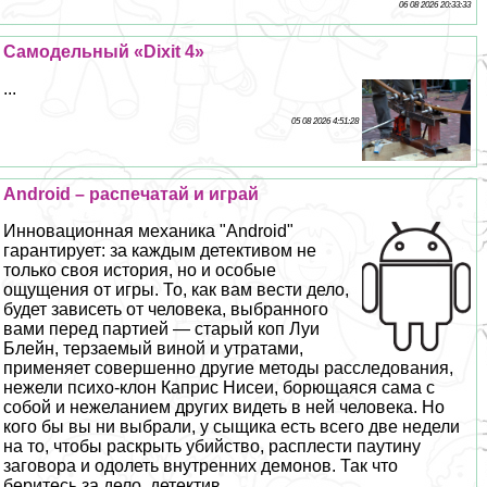
06 08 2026 20:33:33
Самодельный «Dixit 4»
...
05 08 2026 4:51:28
Android – распечатай и играй
Инновационная механика "Android"
гарантирует: за каждым детективом не
только своя история, но и особые
ощущения от игры. То, как вам вести дело,
будет зависеть от человека, выбранного
вами перед партией — старый коп Луи
Блейн, терзаемый виной и утратами,
применяет совершенно другие методы расследования,
нежели психо-клон Каприс Нисеи, борющаяся сама с
собой и нежеланием других видеть в ней человека. Но
кого бы вы ни выбрали, у сыщика есть всего две недели
на то, чтобы раскрыть убийство, расплести паутину
заговора и одолеть внутренних демонов. Так что
беритесь за дело, детектив....