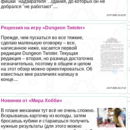
фишки "надзирателя". Здания, до которых он не
добрался "не работают"....
15 07 2026 13:12:25
Рецензия на игру «Dungeon Twister»
Прежде, чем пускаться во все тяжкие,
сделаю маленькую оговорку – все,
написанное ниже, касается первой
редакции Dungeon Twister. Текущая
редакция – вторая, но разница достаточно
незначительна, поэтому в общем и целом
на этот обзор можно ориентироваться. Об
известных мне различиях напишу в
конце....
14 07 2026 23:17:14
Новинки от «Мира Хобби»
В плане механики тут всё не очень сложно.
Вскрываешь карточку из колоды, затем
бросаешь кубики и стараешься получить
нужные результаты (для этого можно