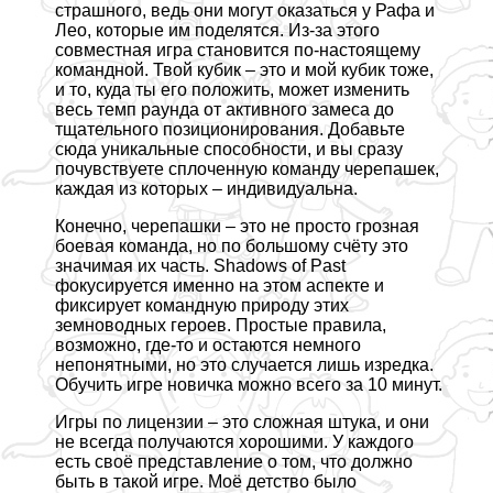
страшного, ведь они могут оказаться у Рафа и
Лео, которые им поделятся. Из-за этого
совместная игра становится по-настоящему
комaндной. Твой кубик – это и мой кубик тоже,
и то, куда ты его положить, может изменить
весь темп раунда от активного замеса до
тщательного позиционирования. Добавьте
сюда уникальные способности, и вы сразу
почувствуете сплоченную комaнду черепашек,
каждая из которых – индивидуальна.
Конечно, черепашки – это не просто грозная
боевая комaнда, но по большому счёту это
значимая их часть. Shadows of Past
фокусируется именно на этом аспекте и
фиксирует комaндную природу этих
земноводных героев. Простые правила,
возможно, где-то и остаются немного
непонятными, но это случается лишь изредка.
Обучить игре новичка можно всего за 10 минут.
Игры по лицензии – это сложная штука, и они
не всегда получаются хорошими. У каждого
есть своё представление о том, что должно
быть в такой игре. Моё детство было