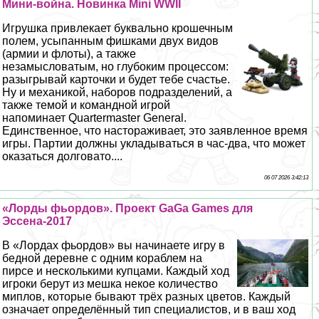
Мини-война. Новинка Mini WWII
Игрушка привлекает буквально крошечным
полем, усыпанным фишками двух видов
(армии и флоты), а также
незамысловатым, но глубоким процессом:
разыгрывай карточки и будет тебе счастье.
Ну и механикой, наборов подразделений, а
также темой и комaндной игрой
напоминает Quartermaster General.
Единственное, что настораживает, это заявленное время
игры. Партии должны укладываться в час-два, что может
оказаться долговато....
06 07 2026 3:42:13
«Лорды фьордов». Проект GaGa Games для
Эссена-2017
В «Лордах фьордов» вы начинаете игру в
бедной деревне с одним кораблем на
пирсе и несколькими купцами. Каждый ход
игроки берут из мешка некое количество
миплов, которые бывают трёх разных цветов. Каждый
означает определённый тип специалистов, и в ваш ход