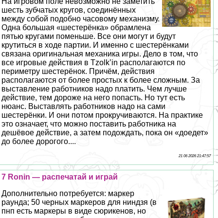
На игровом поле невозможно не заметить
шесть зубчатых кругов, соединённых
между собой подобно часовому механизму.
Одна большая «шестерёнка» обрамлена
пятью кругами поменьше. Все они могут и будут
крутиться в ходе партии. И именно с шестерёнками
связана оригинальная механика игры. Дело в том, что
все игровые действия в Tzolk’in располагаются по
периметру шестерёнок. Причём, действия
располагаются от более простых к более сложным. За
выставление работников надо платить. Чем лучше
действие, тем дороже на него попасть. Но тут есть
нюанс. Выставлять работников надо на сами
шестерёнки. И они потом прокручиваются. На пpaктике
это означает, что можно поставить работника на
дешёвое действие, а затем подождать, пока он «доедет»
до более дорогого....
21 06 2026 21:47:57
7 Ronin — распечатай и играй
Дополнительно потребуется: маркер
раунда; 50 черных маркеров для ниндзя (в
пнп есть маркеры в виде сюрикенов, но