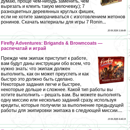
думаю, проще чем-нибудь заменить, чем
вырезать и клеить такую мелочевку.); 7
разноцветных деревянных круглых фишек,
если не хотите заморачиваться с изготовлением жетонов
ронинов. Скачать материалы для игры 7 Ronin...
20 06 2026 3:34:49
Firefly Adventures: Brigands & Browncoats —
распечатай и играй
Прежде чем экипаж приступит к работе,
вам будут даны инструкции обо всем, что
нужно знать: что экипаж должен
выполнить, как он может преуспеть и как
быстро это должно быть сделано.
Некоторые задания легче и быстрее,
некоторые дольше и сложнее. Какой тип работы вы
хотите выполнить – решать вам. Вы можете выполнять
одну миссию или несколько заданий сразу, используя
кредиты, которые получили за выполнение предыдущей
работы для экипировки экипажа в следующей миссии....
19 06 2026 4:44:19