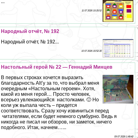
...
11 07 2026 10:35:52
Народный отчёт, № 192
Народный отчёт, № 192...
10 07 2026 16:52:30
Настольный герой № 22 — Геннадий Минцев
В первых строках хочется выразить
благодарность Alt’у за то, что выбрал меня
очередным «Настольным героем». Хотя,
какой из меня герой… Просто человек,
всерьез увлекающийся настолками. 🙂 Но
коли уж выпала честь – придется
соответствовать. Сразу хочу извиниться перед
читателями, если будет немного сумбурно. Ведь я
никогда не писал ни обзоров, ни заметок, ничего
подобного. Итак, начнем…...
09 07 2026 1:48:42