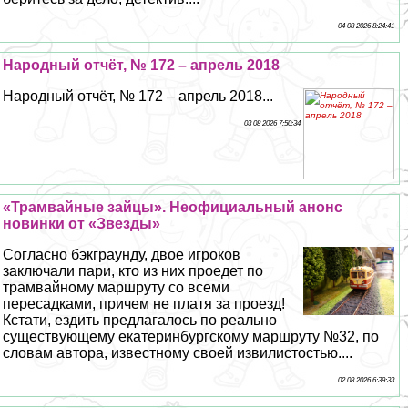
04 08 2026 8:24:41
Народный отчёт, № 172 – апрель 2018
Народный отчёт, № 172 – апрель 2018...
03 08 2026 7:50:34
«Трамвайные зайцы». Неофициальный анонс
новинки от «Звезды»
Согласно бэкграунду, двое игроков
заключали пари, кто из них проедет по
трамвайному маршруту со всеми
пересадками, причем не платя за проезд!
Кстати, ездить предлагалось по реально
существующему екатеринбургскому маршруту №32, по
словам автора, известному своей извилистостью....
02 08 2026 6:39:33