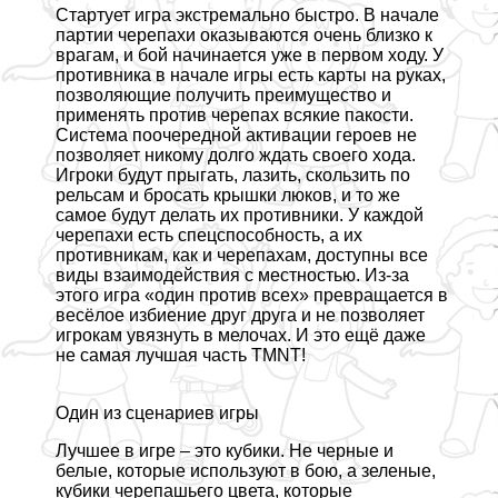
Стартует игра экстремально быстро. В начале
партии черепахи оказываются очень близко к
врагам, и бой начинается уже в первом ходу. У
противника в начале игры есть карты на руках,
позволяющие получить преимущество и
применять против черепах всякие пакости.
Система поочередной активации героев не
позволяет никому долго ждать своего хода.
Игроки будут прыгать, лазить, скользить по
рельсам и бросать крышки люков, и то же
самое будут делать их противники. У каждой
черепахи есть спецспособность, а их
противникам, как и черепахам, доступны все
виды взаимодействия с местностью. Из-за
этого игра «один против всех» превращается в
весёлое избиение друг друга и не позволяет
игрокам увязнуть в мелочах. И это ещё даже
не самая лучшая часть TMNT!
Один из сценариев игры
Лучшее в игре – это кубики. Не черные и
белые, которые используют в бою, а зеленые,
кубики черепашьего цвета, которые