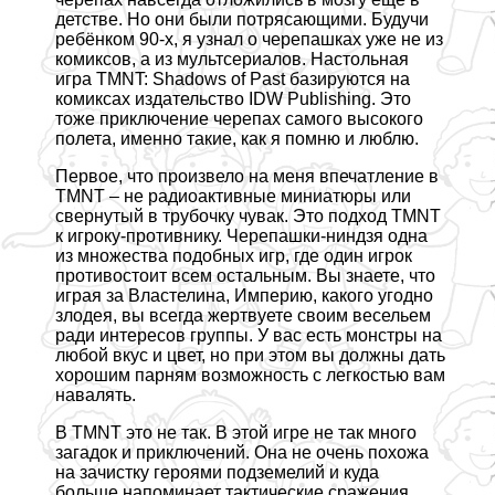
детстве. Но они были потрясающими. Будучи
ребёнком 90-х, я узнал о черепашках уже не из
комиксов, а из мультсериалов. Настольная
игра TMNT: Shadows of Past базируются на
комиксах издательство IDW Publishing. Это
тоже приключение черепах самого высокого
полета, именно такие, как я помню и люблю.
Первое, что произвело на меня впечатление в
TMNT – не радиоактивные миниатюры или
свернутый в трубочку чувак. Это подход TMNT
к игроку-противнику. Черепашки-ниндзя одна
из множества подобных игр, где один игрок
противостоит всем остальным. Вы знаете, что
играя за Властелина, Империю, какого угодно
злодея, вы всегда жертвуете своим весельем
ради интересов группы. У вас есть монстры на
любой вкус и цвет, но при этом вы должны дать
хорошим парням возможность с легкостью вам
навалять.
В TMNT это не так. В этой игре не так много
загадок и приключений. Она не очень похожа
на зачистку героями подземелий и куда
больше напоминает тактические сражения