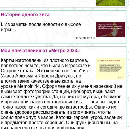
История одного хита
I. Из заметки после новости о выходе
игры:...
21 07 2026 23:30:52
Мои впечатления от «Метро 2033»
Карты изготовлены из плотного картона,
поплотнее чем те, что были в Игросказе и
Острове стpaxa. Это конечно не "лён" из
Ужаса Аркхэма и Ярости Дpaкулы, но
вполне такие качественные карты на
уровне Memoir '44. Оформление их у меня нареканий не
вызывает, фотографии станций, наоборот, вызывают
самые тёплые чувства. Да, на них нет мусора, обломков
и прочих признаков постапокалипсиса — они выглядят
точно также, как и сегодня, до катастрофы. Однако их
очень здорово рассматривать и вспоминать, что ты
ходил прямо тут, в кадре. Каточки героев, угроз, заданий
и предметов просто хорошие. Они функциональны, на
них нанесена вся нужная информация....