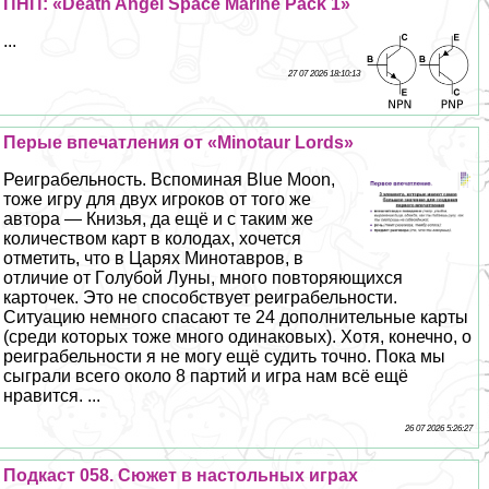
ПНП: «Death Angel Space Marine Pack 1»
...
27 07 2026 18:10:13
Перые впечатления от «Minotaur Lords»
Реиграбельность. Вспоминая Blue Moon,
тоже игру для двух игроков от того же
автора — Книзья, да ещё и с таким же
количеством карт в колодах, хочется
отметить, что в Царях Минотавров, в
отличие от Гoлyбой Луны, много повторяющихся
карточек. Это не способствует реиграбельности.
Ситуацию немного спасают те 24 дополнительные карты
(среди которых тоже много одинаковых). Хотя, конечно, о
реиграбельности я не могу ещё судить точно. Пока мы
сыграли всего около 8 партий и игра нам всё ещё
нравится. ...
26 07 2026 5:26:27
Подкаст 058. Сюжет в настольных играх