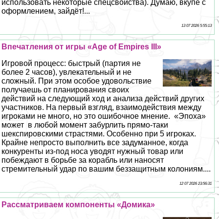
использовать некоторые спецсвойства). Думаю, вкупе с
оформлением, зайдёт!...
13 07 2026 5:55:13
Впечатления от игры «Age of Empires III»
Игровой процесс: быстрый (партия не
более 2 часов), увлекательный и не
сложный. При этом особое удовольствие
получаешь от планирования своих
действий на следующий ход и анализа действий других
участников. На первый взгляд, взаимодействия между
игроками не много, но это ошибочное мнение. «Эпоха»
может в любой момент забурлить прямо-таки
шекспировскими страстями. Особенно при 5 игроках.
Крайне непросто выполнить все задуманное, когда
конкуренты из-под носа уводят нужный товар или
побеждают в борьбе за корабль или наносят
стремительный удар по вашим беззащитным колониям....
12 07 2026 23:56:31
Рассматриваем компоненты «Домика»