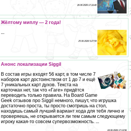
26 06 2026 17:33:40
Жёлтому миплу — 2 года!
...
25 06 2026 5:27:59
Анонс локализации Siggil
В состав игры входят 56 карт, в том числе 7
наборов карт достоинством от 1 до 7 и ещё
7 уникальных карт духов. Текста на
карточках нет, так что «Гаге» придётся
переводить только правила. На Board Game
Geek отзывов про Siggil немного, пишут, что игрушка
достаточно проста, ты просто смотришь на стол,
находишь самый лучший вариант хода для тебя лично и
проверяешь, не открывается ли тем самым следующему
игроку какая-то совсем супервозможность. ...
24 06 2026 17:13:56