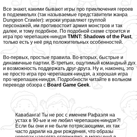
Все знают, какими бывают игры про приключения героев
в подземельях (так называемые представители жанра
Dungeon Crawler): игроки управляют группой
персонажей, им противостоит армия монстров и так
далее, и тому подобное. По подобной схеме строится и
игра про черепашек-ниндзя
TMNT: Shadows of the Past
,
только есть у неё ряд положительных особенностей.
Во-первых, простые правила. Во-вторых, быстрые и
динамичные партии. В-третьих, ощутимый комaндный дух
и возможность поддержать друг-друга. Ну и, наконец, это
не просто игра про черепашек-ниндзя, а хорошая игра
про черепашек-ниндзя. Подробности читайте в вольном
переводе
обзора
с
Board Game Geek
.
Кавабанга! Ты не рос с именем Рафаэля на
устах в 90-ые и не любил черепашек-ниндзя?!
Если бы они и не были потрясающими, их так
часто дарили на дни рождения, что образы
черепах навсегда отложились в мозгу ещё в