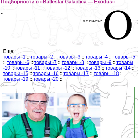
Подборности о «Batlestar Galactica — Exodus»
...
18 06 2026 4:59:47
Еще:
товары -1
::
товары -2
::
товары -3
::
товары -4
::
товары -5
::
товары -6
::
товары -7
::
товары -8
::
товары -9
::
товары
-10
::
товары -11
::
товары -12
::
товары -13
::
товары -14
::
товары -15
::
товары -16
::
товары -17
::
товары -18
::
товары -19
::
товары -20
::