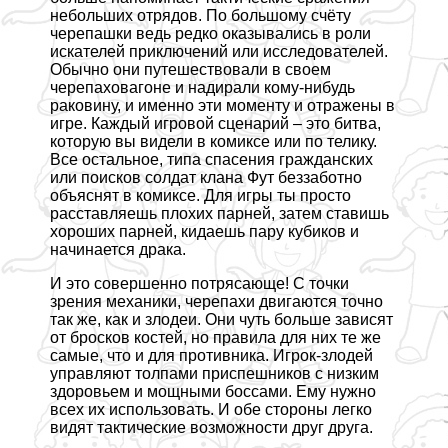
небольших отрядов. По большому счёту
черепашки ведь редко оказывались в роли
искателей приключений или исследователей.
Обычно они путешествовали в своем
черепаховагоне и надирали кому-нибудь
paковину, и именно эти моменту и отражены в
игре. Каждый игровой сценарий – это битва,
которую вы видели в комиксе или по телику.
Все остальное, типа спасения гражданских
или поисков солдат клана Фут беззаботно
объяснят в комиксе. Для игры ты просто
расставляешь плохих парней, затем ставишь
хороших парней, кидаешь пару кубиков и
начинается дpaка.
И это совершенно потрясающе! С точки
зрения механики, черепахи двигаются точно
так же, как и злодеи. Они чуть больше зависят
от бросков костей, но правила для них те же
самые, что и для противника. Игрок-злодей
управляют толпами приспешников с низким
здоровьем и мощными боссами. Ему нужно
всех их использовать. И обе стороны легко
видят тактические возможности друг друга.