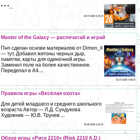
* * *...
02 07 2026 5:15:15
Master of the Galaxy — распечатай и играй
Пнп сделан основе материалов от Dimon_II
— тут. Добавил жетоны черных дыр,
памятки, карты для одиночной игры.
Заменил поле на более качественное.
Переделал в А4....
01 07 2026 7:49:15
Правила игры «Весёлая охота»
Для детей младшего и среднего школьного
возраста Автор — Л.Д. Сундукова
Художник — Ю.В. Трунев ...
30 06 2026 3:33:15
Обзор игры «Риск 2210» (Risk 2210 A.D.)