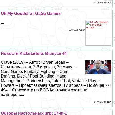
23 07 2026 18:19:16
Oh My Goods! от GaGa Games
...
22 07 2026 4:36:27
Новости Kickstarterа. Выпуск 44
Crave (2019) – Автор: Bryan Sloan –
Стратегическая, 2-6 игроков, 30 минут –
Card Game, Fantasy, Fighting – Card
Drafting, Deck / Pool Building, Hand
Management, Partnerships, Take That, Variable Player
Powers – Проект заканчивается: 17 апреля – Помощники:
494 – Список игр на BGG Карточная охота на
вампиров....
21 07 2026 16:56:43
Обзоры настольных игр: 17-in-1