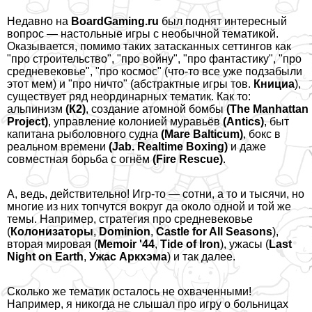
Недавно на
BoardGaming.ru
был поднят интересный
вопрос —
настольные игры с необычной тематикой
.
Оказывается, помимо таких затасканных сеттингов как
"про строительство", "про войну", "про фантастику", "про
средневековье", "про космос" (что-то все уже подзабыли
этот мем) и "про ничто" (абстpaктные игры тов.
Книциа
),
существует ряд неординарных тематик. Как то:
альпинизм
(К2)
, создание атомной бомбы
(The Manhattan
Project)
, управление колонией муравьёв
(Antics)
, быт
капитана рыболовного судна
(Mare Balticum)
, бокс в
реальном времени
(Jab. Realtime Boxing)
и даже
совместная борьба с огнём
(Fire Rescue)
.
А, ведь, действительно! Игр-то — сотни, а то и тысячи, но
многие из них топчутся вокруг да около одной и той же
темы. Например, стратегия про средневековье
(
Колонизаторы
,
Dominion
,
Castle for All Seasons
),
вторая мировая (
Memoir '44
,
Tide of Iron
), ужасы (
Last
Night on Earth
,
Ужас Аркхэма
) и так далее.
Сколько же тематик осталось не охваченными!
Например, я никогда не слышал про игру о больницах