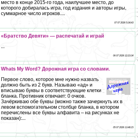
место в конце 2015-го года, наилучшее место, до
которого добиралась игра, год издания и авторы игры,
суммарное число игроков....
07 07 2026 5:34:43
«Братство Девяти» — распечатай и играй
...
06 07 2026 12:23:34
Whats My Word? Дорожная игра со словами.
Первое слово, которое мне нужно назвать
должно быть из 2 букв. Называю «ад» и
вписываю буквы в соответствующие клетки
бланка. Противник отвечает: 0 очков.
Зачёркиваю обе буквы (можно также зачеркнуть их в
левом вспомогательном столбце бланка, в котором
перечислены все буквы алфавита – на рисунках не
показан):...
05 07 2026 13:48:15