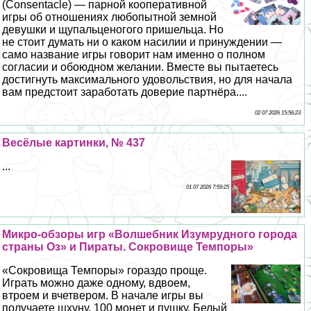
(Consentacle) — парной кооперативной
игры об отношениях любопытной земной
дeвyшки и щупальценогого пришельца. Но
не стоит думать ни о каком насилии и принуждении —
само название игры говорит нам именно о полном
согласии и обоюдном желании. Вместе вы пытаетесь
достигнуть максимального удовольствия, но для начала
вам предстоит заработать доверие партнёра....
02 07 2026 15:56:23
Весёлые картинки, № 437
...
01 07 2026 7:59:25
Микро-обзоры игр «Волшебник Изумрудного города
страны Оз» и Пираты. Сокровище Темпоры»
«Сокровища Темпоры» гораздо проще.
Играть можно даже одному, вдвоем,
втроем и вчетвером. В начале игры вы
получаете шхуну, 100 монет и пушку. Белый