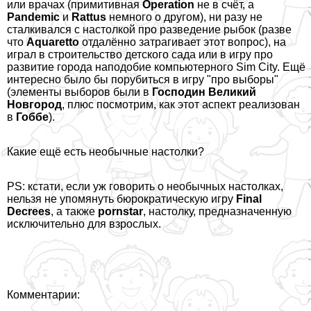
или врачах (примитивная
Operation
не в счёт, а
Pandemic
и
Rattus
немного о другом), ни разу не
сталкивался с настолкой про разведение рыбок (разве
что
Aquaretto
отдалённо затрагивает этот вопрос), на
играл в строительство детского сада или в игру про
развитие города наподобие компьютерного Sim City. Ещё
интересно было бы порубиться в игру "про выборы"
(элементы выборов были в
Господин Великий
Новгород
, плюс посмотрим, как этот аспект реализован
в
Гоббе
).
Какие ещё есть необычные настолки?
PS: кстати, если уж говорить о необычных настолках,
нельзя не упомянуть
бюрократическую игру
Final
Decrees
, а также
роrnstar
, настолку, предназначенную
исключительно для взрослых.
Комментарии: