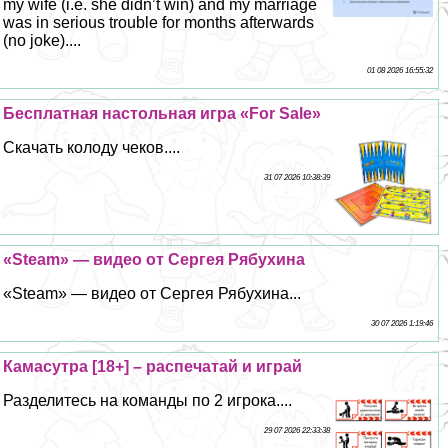
my wife (i.e. she didn’t win) and my marriage
was in serious trouble for months afterwards
(no joke)....
01 08 2026 16:55:32
Бесплатная настольная игра «For Sale»
Скачать колоду чеков....
31 07 2026 10:38:39
«Steam» — видео от Сергея Рябухина
«Steam» — видео от Сергея Рябухина...
30 07 2026 1:19:46
Камасутра [18+] – распечатай и играй
Разделитесь на комaнды по 2 игрока....
29 07 2026 22:33:38