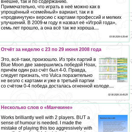
внешне, так и по содержанию.
Примечательно, что играть в неё можно как в
упрощённый «семейный» вариант, так и в
«продвинутую» версию с картами профессий и мелких
улучшений. В 2009-м году я назвал её «Игрой года»,
семь лет прошло, а она всё так же хороша....
03 08 2026 6:35:44
Отчёт за неделю с 23 по 29 июня 2008 года
Это, всё-таки, произошло. Из трёх партий в
Blue Moon две завершились победой Hoax,
причём один раз счёт был 4-0. Правда,
следует признать, что Vulca поразительно
не везло с картами и уже в третьей партии
со счётом 0-4 победа досталась огненной колоде....
02 08 2026 16:45:29
Несколько слов о «Манчкине»
Works brilliantly well with 2 players. BUT a
sense of humour is needed. I made the
mistake of playing this too aggressively with