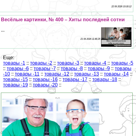
22 06 2026 10:30:12
Весёлые картинки, № 400 – Хиты последней сотни
...
21 06 2026 11:46:35
Еще:
товары -1
::
товары -2
::
товары -3
::
товары -4
::
товары -5
::
товары -6
::
товары -7
::
товары -8
::
товары -9
::
товары
-10
::
товары -11
::
товары -12
::
товары -13
::
товары -14
::
товары -15
::
товары -16
::
товары -17
::
товары -18
::
товары -19
::
товары -20
::