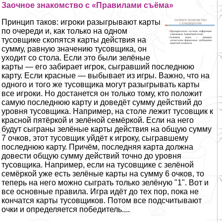
Заочное знакомство с «Правилами съёма»
Принцип таков: игроки разыгрывают карты
по очереди и, как только на одном
тусовщике скопятся карты действия на
сумму, равную значению тусовщика, он
уходит со стола. Если это были зелёные
карты — его забирает игрок, сыгравший последнюю
карту. Если красные — выбывает из игры. Важно, что на
одного и того же тусовщика могут разыгрывать карты
все игроки. Но достанется он только тому, кто положит
самую последнюю карту и доведёт сумму действий до
уровня тусовщика. Например, на столе лежит тусовщик к
красной пятёркой и зелёной семёркой. Если на него
будут сыграны зелёные карты действия на общую сумму
7 очков, этот тусовщик уйдёт к игроку, сыгравшему
последнюю карту. Причём, последняя карта должна
довести общую сумму действий точно до уровня
тусовщика. Например, если на тусовщике с зелёной
семёркой уже есть зелёные карты на сумму 6 очков, то
теперь на него можно сыграть только зелёную "1". Вот и
все основные правила. Игра идёт до тех пор, пока не
кончатся карты тусовщиков. Потом все подсчитывают
очки и определяется победитель....