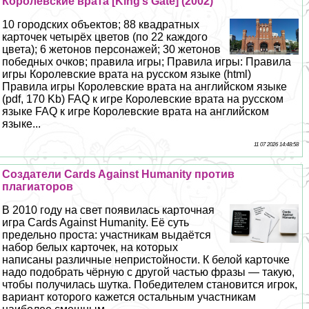
Королевские врата [King’s Gate] (2002)
10 городских объектов; 88 квадратных
карточек четырёх цветов (по 22 каждого
цвета); 6 жетонов персонажей; 30 жетонов
победных очков; правила игры; Правила игры: Правила
игры Королевские врата на русском языке (html)
Правила игры Королевские врата на английском языке
(pdf, 170 Kb) FAQ к игре Королевские врата на русском
языке FAQ к игре Королевские врата на английском
языке...
11 07 2026 14:48:58
Cоздатели Cards Against Humanity против
плагиаторов
В 2010 году на свет появилась карточная
игра Cards Against Humanity. Её суть
предельно проста: участникам выдаётся
набор белых карточек, на которых
написаны различные непристойности. К белой карточке
надо подобрать чёрную с другой частью фразы — такую,
чтобы получилась шутка. Победителем становится игрок,
вариант которого кажется остальным участникам