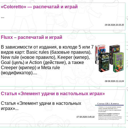
«Coloretto» — распечатай и играй
...
09 08 2026 20:35:35
Fluxx – распечатай и играй
В зависимости от издания, в колоде 5 или 7
видов карт: Basic rules (базовые правила),
New rule (новое правило), Keeper (кипер),
Goal (цель) и Action (действие), а также
Creeper (крипер) и Meta rule
(модификатор)....
08 08 2026 21:13:24
Статья «Элемент удачи в настольных играх»
Статья «Элемент удачи в настольных
играх»...
07 08 2026 0:45:18