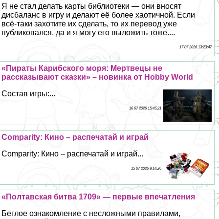
Я не стал делать карты библиотеки — они вносят
дисбаланс в игру и делают её более хаотичной. Если
всё-таки захотите их сделать, то их перевод уже
публиковался, да и я могу его выложить тоже....
17 07 2026 13:23:47
«Пираты Карибского моря: Мертвецы не
рассказывают сказки» – новинка от Hobby World
Состав игры:...
16 07 2026 15:45:21
Comparity: Кино – распечатай и играй
Comparity: Кино – распечатай и играй...
15 07 2026 9:14:26
«Полтавская битва 1709» — первые впечатления
Беглое ознакомление с несложными правилами,