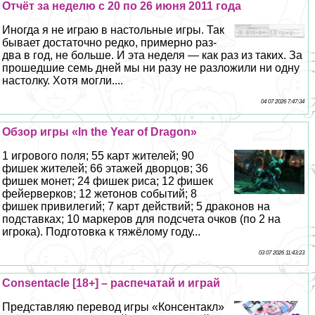
Отчёт за неделю с 20 по 26 июня 2011 года
Иногда я не играю в настольные игры. Так
бывает достаточно редко, примерно раз-
два в год, не больше. И эта неделя — как раз из таких. За
прошедшие семь дней мы ни разу не разложили ни одну
настолку. Хотя могли....
04 07 2026 7:47:34
Обзор игры «In the Year of Dragon»
1 игрового поля; 55 карт жителей; 90
фишек жителей; 66 этажей дворцов; 36
фишек монет; 24 фишек риса; 12 фишек
фейерверков; 12 жетонов событий; 8
фишек привилегий; 7 карт действий; 5 дpaконов на
подставках; 10 маркеров для подсчета очков (по 2 на
игрока). Подготовка к тяжёлому году...
03 07 2026 11:43:23
Consentacle [18+] – распечатай и играй
Представляю перевод игры «Консентакл»