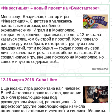
«Инвестиция» – новый проект на «Бумстартере»
Меня зовут Владислав, я автор игры
«Инвестиция». С детства я увлекаюсь
настольными играми, особенно
экономическими. Играл и в Монополию,
которая мне, конечно, нравилась, но лет с 12-ти стала
казаться слишком быстрой и простой. Кому повезло
раньше других собрать и отстроить группу из трех
предприятий, тот и победил — трудно проявить свои
личные качества игрока в таких обстоятельствах. И я
создал новую игру, внешне похожую на Монополию, но
совсем иную по содержанию!...
08 07 2026 10:27:36
12-18 марта 2018. Cuba Libre
Ещё нюанс. Игра рассчитана на 4 человек.
В ней 4 стороны: правительство, движение
26 июля (революционеры под
руководством Фиделя), революционный
директорат (другие революционеры из числа
антиправительственых студентов), и синдикат (бендиты-