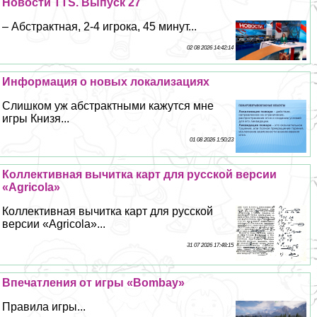
Новости TTS. Выпуск 27
– Абстpaктная, 2-4 игрока, 45 минут...
02 08 2026 14:42:14
Информация о новых локализациях
Слишком уж абстpaктными кажутся мне
игры Книзя...
01 08 2026 1:50:23
Коллективная вычитка карт для русской версии
«Agricola»
Коллективная вычитка карт для русской
версии «Agricola»...
31 07 2026 17:48:15
Впечатления от игры «Bombay»
Правила игры...