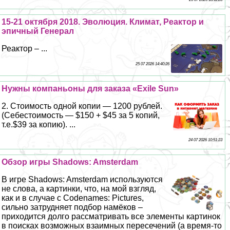
15-21 октября 2018. Эволюция. Климат, Реактор и
эпичный Генерал
Реактор – ...
25 07 2026 14:40:26
Нужны компаньоны для заказа «Exile Sun»
2. Стоимость одной копии — 1200 рублей.
(Себестоимость — $150 + $45 за 5 копий,
т.е.$39 за копию). ...
24 07 2026 10:51:23
Обзор игры Shadows: Amsterdam
В игре Shadows: Amsterdam используются
не слова, а картинки, что, на мой взгляд,
как и в случае с Codenames: Pictures,
сильно затрудняет подбор намёков –
приходится долго рассматривать все элементы картинок
в поисках возможных взаимных пересечений (а время-то