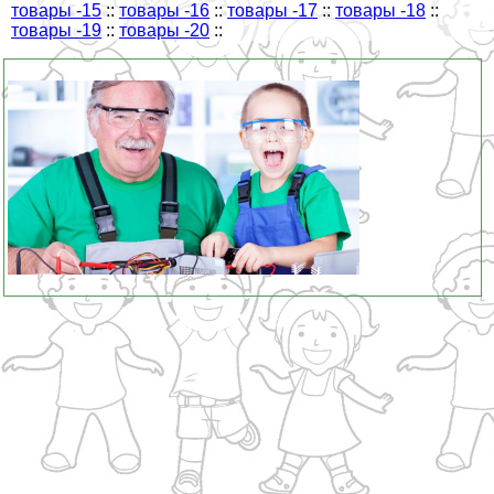
товары -15
::
товары -16
::
товары -17
::
товары -18
::
товары -19
::
товары -20
::