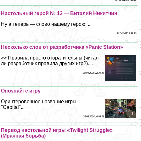
Настольный герой № 12 — Виталий Никитчин
Ну а теперь — слово нашему герою: ...
26 06 2026 8:38:20
Несколько слов от разработчика «Paniс Station»
>> Правила просто отвратительны (читал
ли разработчик правила других игр?)....
25 06 2026 12:36:34
Опознайте игру
Оринтеровочное название игры —
"Capital"...
24 06 2026 10:46:32
Первод настольной игры «Twilight Struggle»
(Мрачная борьба)