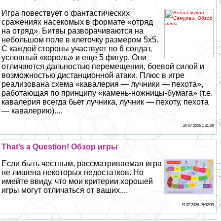
Игра повествует о фантастических
сражениях насекомых в формате «отряд
на отряд». Битвы разворачиваются на
небольшом поле в клеточку размером 5х5.
С каждой стороны участвует по 6 солдат,
условный «король» и еще 5 фигур. Они
отличаются дальностью перемещения, боевой силой и
возможностью дистанционной атаки. Плюс в игре
реализована схема «кавалерия — лучники — пехота»,
работающая по принципу «камень-ножницы-бумага» (т.е.
кавалерия всегда бьет лучника, лучник — пехоту, пехота
— кавалерию)....
20 07 2026 1:31:28
That’s a Question! Обзор игры
Если быть честным, рассматриваемая игра
не лишена некоторых недостатков. Но
имейте ввиду, что мои критерии хорошей
игры могут отличаться от ваших....
19 07 2026 18:32:39