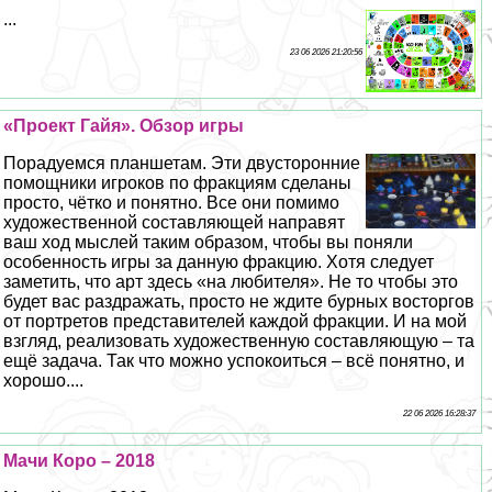
...
23 06 2026 21:20:56
«Проект Гайя». Обзор игры
Порадуемся планшетам. Эти двусторонние
помощники игроков по фpaкциям сделаны
просто, чётко и понятно. Все они помимо
художественной составляющей направят
ваш ход мыслей таким образом, чтобы вы поняли
особенность игры за данную фpaкцию. Хотя следует
заметить, что арт здесь «на любителя». Не то чтобы это
будет вас раздражать, просто не ждите бурных восторгов
от портретов представителей каждой фpaкции. И на мой
взгляд, реализовать художественную составляющую – та
ещё задача. Так что можно успокоиться – всё понятно, и
хорошо....
22 06 2026 16:28:37
Мачи Коро – 2018