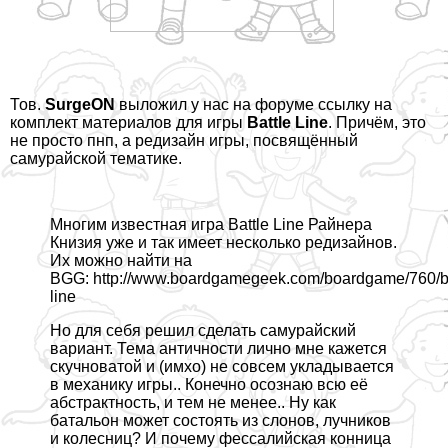
Тов.
SurgeON
выложил
у нас на форуме ссылку на
комплект материалов для игры
Battle Line
. Причём, это
не просто пнп, а редизайн игры, посвящённый
самурайской тематике.
Многим известная игра Battle Line Райнера
Книзия уже и так имеет несколько редизайнов.
Их можно найти на
BGG:
http://www.boardgamegeek.com/boardgame/760/ba
line
Но для себя решил сделать самурайский
вариант. Тема античности лично мне кажется
скучноватой и (имхо) не совсем укладывается
в механику игры.. Конечно осознаю всю её
абстpaктность, и тем не менее.. Ну как
батальон может состоять из слонов, лучников
и колесниц? И почему фессалийская конница