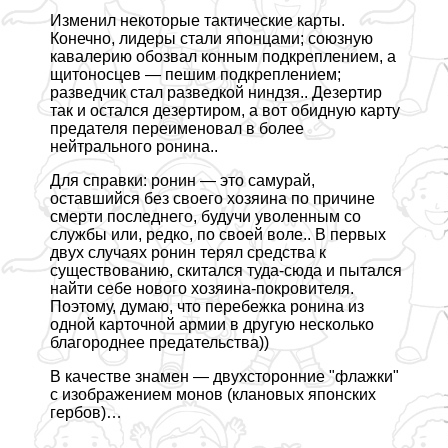
Изменил некоторые тактические карты.
Конечно, лидеры стали японцами; союзную
кавалерию обозвал конным подкреплением, а
щитоносцев — пешим подкреплением;
разведчик стал разведкой ниндзя.. Дезертир
так и остался дезертиром, а вот обидную карту
предателя переименовал в более
нейтрального ронина..
Для справки: ронин — это самурай,
оставшийся без своего хозяина по причине
cмepти последнего, будучи уволенным со
службы или, редко, по своей воле.. В первых
двух случаях ронин терял средства к
существованию, скитался туда-сюда и пытался
найти себе нового хозяина-покровителя.
Поэтому, думаю, что перебежка ронина из
одной карточной армии в другую несколько
благороднее предательства))
В качестве знамен — двухсторонние "флажки"
с изображением монов (клановых японских
гербов)…