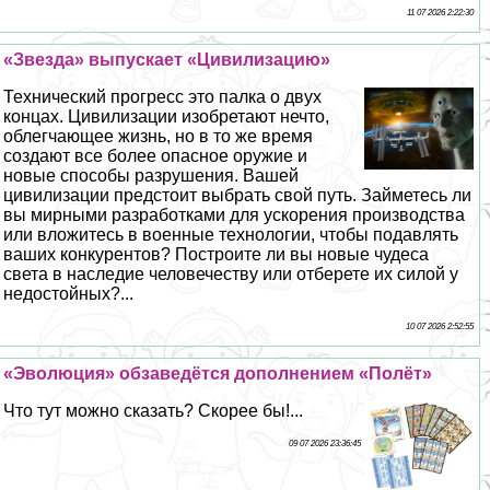
11 07 2026 2:22:30
«Звезда» выпускает «Цивилизацию»
Технический прогресс это палка о двух
концах. Цивилизации изобретают нечто,
облегчающее жизнь, но в то же время
создают все более опасное оружие и
новые способы разрушения. Вашей
цивилизации предстоит выбрать свой путь. Займетесь ли
вы мирными разработками для ускорения производства
или вложитесь в военные технологии, чтобы подавлять
ваших конкурентов? Построите ли вы новые чудеса
света в наследие человечеству или отберете их силой у
недостойных?...
10 07 2026 2:52:55
«Эволюция» обзаведётся дополнением «Полёт»
Что тут можно сказать? Скорее бы!...
09 07 2026 23:36:45