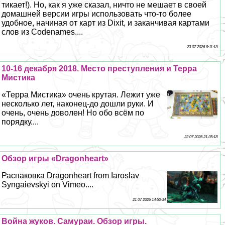
тикает!). Но, как я уже сказал, ничто не мешает в своей
домашней версии игры использовать что-то более
удобное, начиная от карт из Dixit, и заканчивая картами
слов из Codenames....
23 07 2026 8:11:18
10-16 декабря 2018. Место преступления и Терра
Мистика
«Терра Мистика» очень крутая. Лежит уже
несколько лет, наконец-до дошли руки. И
очень, очень доволен! Но обо всём по
порядку....
22 07 2026 21:35:18
Обзор игры «Dragonheart»
Распаковка Dragonheart from Iaroslav
Syngaievskyi on Vimeo....
21 07 2026 14:50:34
Война жуков. Самураи. Обзор игры.