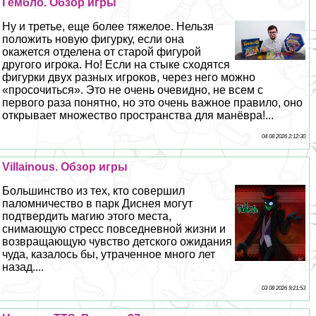
Гембло. Обзор игры
Ну и третье, еще более тяжелое. Нельзя
положить новую фигурку, если она
окажется отделена от старой фигурой
другого игрока. Но! Если на стыке сходятся
фигурки двух разных игроков, через него можно
«просочиться». Это не очень очевидно, не всем с
первого раза понятно, но это очень важное правило, оно
открывает множество прострaнcтва для манёвра!...
04 08 2026 2:12:30
Villainous. Обзор игры
Большинство из тех, кто совершил
паломничество в парк Диснея могут
подтвердить магию этого места,
снимающую стресс повседневной жизни и
возвращающую чувство детского ожидания
чуда, казалось бы, утраченное много лет
назад....
03 08 2026 9:21:53