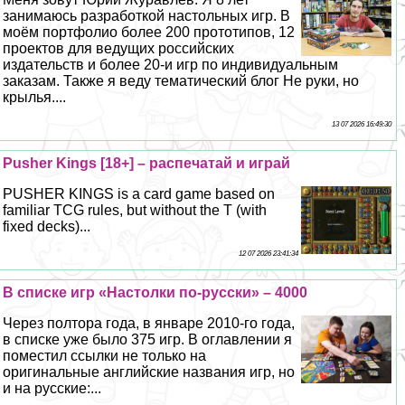
занимаюсь разработкой настольных игр. В
моём портфолио более 200 прототипов, 12
проектов для ведущих российских
издательств и более 20-и игр по индивидуальным
заказам. Также я веду тематический блог Не руки, но
крылья....
13 07 2026 16:49:30
Pusher Kings [18+] – распечатай и играй
PUSHER KINGS is a card game based on
familiar TCG rules, but without the T (with
fixed decks)...
12 07 2026 23:41:34
В списке игр «Настолки по-русски» – 4000
Через полтора года, в январе 2010-го года,
в списке уже было 375 игр. В оглавлении я
поместил ссылки не только на
оригинальные английские названия игр, но
и на русские:...