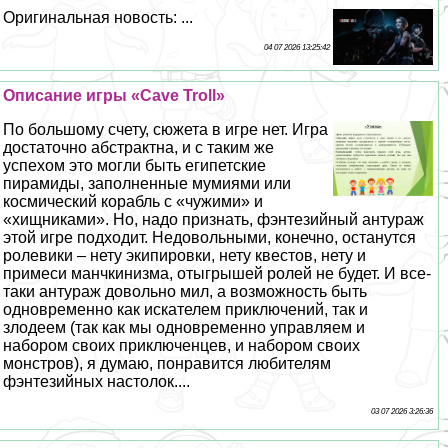
Оригинальная новость: ...
04 07 2026 13:25:42
Описание игры «Cave Troll»
По большому счету, сюжета в игре нет. Игра
достаточно абстpaктна, и с таким же
успехом это могли быть египетские
пирамиды, заполненные мумиями или
космический корабль с «чужими» и
«хищниками». Но, надо признать, фэнтезийный антураж
этой игре подходит. Недовольными, конечно, останутся
ролевики – нету экипировки, нету квестов, нету и
примеси манчкинизма, отыгрышей ролей не будет. И все-
таки антураж довольно мил, а возможность быть
одновременно как искателем приключений, так и
злодеем (так как мы одновременно управляем и
набором своих приключенцев, и набором своих
монстров), я думаю, понравится любителям
фэнтезийных настолок....
03 07 2026 3:26:36