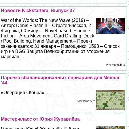
Новости Kickstarterа. Выпуск 37
War of the Worlds: The New Wave (2019) –
Автор: Denis Plastinin – Стратегическая, 2-
4 игрока, 60 минут – Novel-based, Science
Fiction – Area Movement, Card Drafting, Deck
/ Pool Building, Hand Management – Проект
заканчивается: 31 января – Помощники: 1598 – Список
игр на BGG Защита Великобритании от вторжения
марсиан....
15 07 2026 11:49:16
Парочка сбалансированных сценариев для Memoir
’44
«Операция «Кобра»...
14 07 2026 9:24:25
Мастер-класс от Юрия Журавлёва
Меня зовут Юрий Журавлёв. Я 8 лет