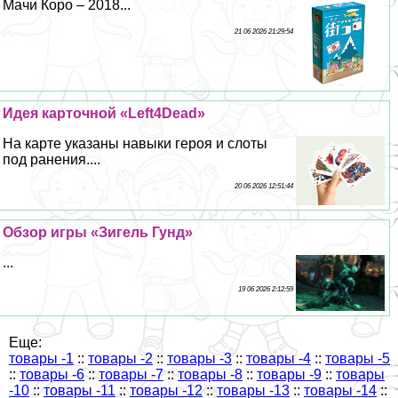
Мачи Коро – 2018...
21 06 2026 21:29:54
Идея карточной «Left4Dead»
На карте указаны навыки героя и слоты
под ранения....
20 06 2026 12:51:44
Обзор игры «Зигель Гунд»
...
19 06 2026 2:12:59
Еще:
товары -1
::
товары -2
::
товары -3
::
товары -4
::
товары -5
::
товары -6
::
товары -7
::
товары -8
::
товары -9
::
товары
-10
::
товары -11
::
товары -12
::
товары -13
::
товары -14
::