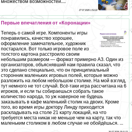
множеством возможностей....
27 07 2026 1:53:33
Первые впечатления от «Коронации»
Теперь о самой игре. Компоненты игры
понравились, качество хорошее,
оформление замечательное, художник
постарался. Вот только игровое поле из
толстого картона расстроило своим
небольшим размером — формат примерно A3. Один из
организаторов, объяснявший нам правила сказал, что
это сделано специально, что он принципиальный
сторонник маленьких игровых полей, которые можно
разложить на любом небольшом столике. На мой взгляд,
тут немного не тот случай. Всё-таки игра рассчитана на 6
игроков, и если ты собираешься собрать такое
количество народа, то уж наверное не будешь
заказывать в кафе маленький столик на двоих. Кроме
того, во время игры доктору Линду приходится
раскладывать на столе 21 карту локаций, на что
требуется места никак не меньше чем на карту, так что
маленьким столиком в любом случае не обойдёшься. ...
26 07 2026 18:11:23