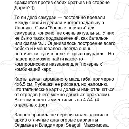
сражается против своих братьев на стороне
Дария?!))
То ли дело самураи — постоянно воевали
между собой и делили многострадальную
Японию.. Сами "боевые порядки" для
самураев, конечно, не очень актуальны.. У них
не было таких подразделений, как батальон
или фаланга… Оценивалось построение всего
войска и именовалось всегда очень
поэтически: гуси в полёте, крыло журавля.. Но
наверное можно найти какое-то
компромиссное название для "покерных"
комбинаций карт.
Карты делал карманного масштаба: примерно
4х6,5 см. Рубашки не рисовал, но напомню,
что тактические карты должны ими отличаться
от отрядов (чего можно добиться оpaкалом).
Все компоненты уместились на 4 А4. (4
отдельных .jpg)
Заново правила не переписывал, вложил в
архив отличные аналоговые варианты
Олдмана и Владимира ‘Seagull’ Максимова.