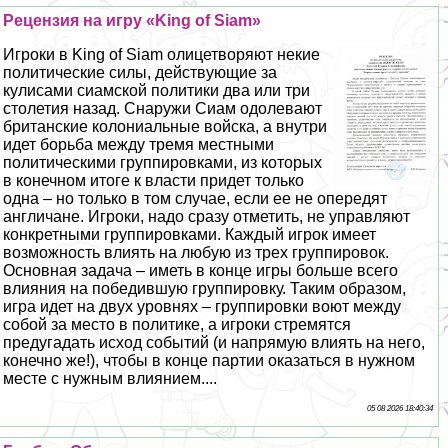
Рецензия на игру «King of Siam»
Игроки в King of Siam олицетворяют некие
политические силы, действующие за
кулисами сиамской политики два или три
столетия назад. Снаружи Сиам одолевают
британские колониальные войска, а внутри
идет борьба между тремя местными
политическими группировками, из которых
в конечном итоге к власти придет только
одна – но только в том случае, если ее не опередят
англичане. Игроки, надо сразу отметить, не управляют
конкретными группировками. Каждый игрок имеет
возможность влиять на любую из трех группировок.
Основная задача – иметь в конце игры больше всего
влияния на победившую группировку. Таким образом,
игра идет на двух уровнях – группировки воют между
собой за место в политике, а игроки стремятся
предугадать исход событий (и напрямую влиять на него,
конечно же!), чтобы в конце партии оказаться в нужном
месте с нужным влиянием....
05 08 2026 18:40:34