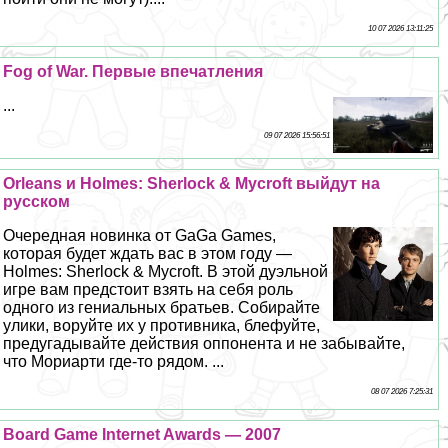
10 07 2026 13:11:25
Fog of War. Первые впечатления
...
09 07 2026 15:56:51
Orleans и Holmes: Sherlock & Mycroft выйдут на
русском
Очередная новинка от GaGa Games,
которая будет ждать вас в этом году —
Holmes: Sherlock & Mycroft. В этой дуэльной
игре вам предстоит взять на себя роль
одного из гениальных братьев. Собирайте
улики, воруйте их у противника, блефуйте,
предугадывайте действия оппонента и не забывайте,
что Мориарти где-то рядом. ...
08 07 2026 7:25:31
Board Game Internet Awards — 2007