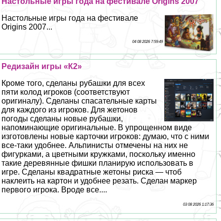
Настольные игры года на фестивале Origins 2007
Настольные игры года на фестивале
Origins 2007...
04 08 2026 7:59:49
Редизайн игры «К2»
Кроме того, сделаны рубашки для всех
пяти колод игроков (соответствуют
оригиналу). Сделаны спасательные карты
для каждого из игроков. Для жетонов
погоды сделаны новые рубашки,
напоминающие оригинальные. В упрощенном виде
изготовлены новые карточки игроков: думаю, что с ними
все-таки удобнее. Альпинисты отмечены на них не
фигурками, а цветными кружками, поскольку именно
такие деревянные фишки планирую использовать в
игре. Сделаны квадратные жетоны риска — чтоб
наклеить на картон и удобнее резать. Сделан маркер
первого игрока. Вроде все....
03 08 2026 1:17:36