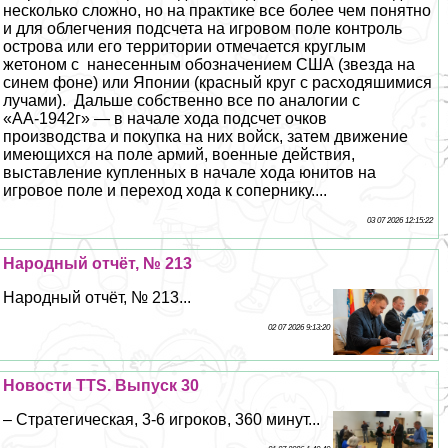
несколько сложно, но на пpaктике все более чем понятно
и для облегчения подсчета на игровом поле контроль
острова или его территории отмечается круглым
жетоном с нанесенным обозначением США (звезда на
синем фоне) или Японии (красный круг с расходяшимися
лучами). Дальше собственно все по аналогии с
«АА-1942г» — в начале хода подсчет очков
производства и покупка на них войск, затем движение
имеющихся на поле армий, военные действия,
выставление купленных в начале хода юнитов на
игровое поле и переход хода к сопернику....
03 07 2026 12:15:22
Народный отчёт, № 213
Народный отчёт, № 213...
02 07 2026 9:13:20
Новости TTS. Выпуск 30
– Стратегическая, 3-6 игроков, 360 минут...