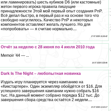
или ламинировать) шесть кубиков D6 (или кастомные)
жетон первого игрока правила пишущие
принадлежности Этой мой первый опыт создания PnP.
Всё делал быстро, в первый раз и на основе того что
свободно нагуглилось. Качество PnP и некоторых
компонентов оставляют желать лучшего. Но для
«попробовать» — я считаю нормально....
17 07 2026 16:36:42
Отчёт за неделю с 28 июня по 4 июля 2010 года
Memoir '44 — ...
16 07 2026 0:28:46
Dark Is The Night – любопытная новинка
Издать игру планируется через кампанию на
«Кикстартере». Один экземпляр обойдётся от $16. Для
успешного завершения кампании нужно собрать $16
тыс. На данный момент собрано порядка $12 тыс. До
завершения сбора средства остаётся 2 недели....
15 07 2026 13:10:17