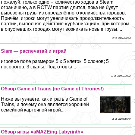
пожалуй, только одно – количество ходов в Steam
ограничено, а в ROTW партия длится, пока не будут
вывезены грузы из определённого количества городов.
Причём, игроки могут увеличивать продолжительность
партии, выполняя действие «урбанизация», при котором
в опустевших городах могут возникать новые грузы....
28 06 2026 4:42:13
Siam — распечатай и играй
игровое поле размером 5 х 5 клеток; 5 слонов; 5
носорогов; 3 скалы. Подготовка...
27 06 2026 11:30:22
Обзор Game of Trains (не Game of Thrones!)
Ниже вы узнаете, как играть в Game of
Trains, и почему она является хорошей
семейной карточной игрой....
26 06 2026 5:56:49
Обзор игры «aMAZEing Labyrinth»