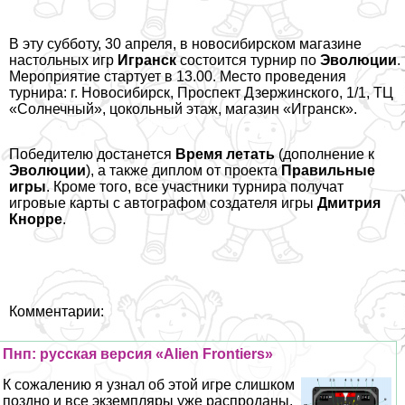
В эту субботу, 30 апреля, в новосибирском магазине
настольных игр
Игранск
состоится турнир по
Эволюции
.
Мероприятие стартует в 13.00. Место проведения
турнира: г. Новосибирск, Проспект Дзержинского, 1/1, ТЦ
«Солнечный», цокольный этаж, магазин «Игранск».
Победителю достанется
Время летать
(дополнение к
Эволюции
), а также диплом от проекта
Правильные
игры
. Кроме того, все участники турнира получат
игровые карты с автографом создателя игры
Дмитрия
Кнорре
.
Комментарии:
Пнп: русская версия «Alien Frontiers»
К сожалению я узнал об этой игре слишком
поздно и все экземпляры уже распроданы.