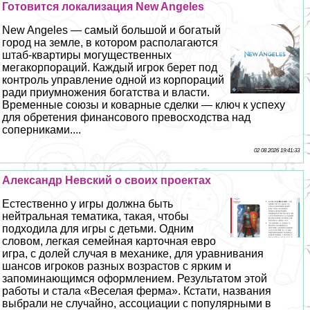
Готовится локализация New Angeles
New Angeles — самый большой и богатый
город на земле, в котором располагаются
штаб-квартиры могущественных
мегакорпораций. Каждый игрок берет под
контроль управление одной из корпораций
ради приумножения богатства и власти.
Временные союзы и коварные сделки — ключ к успеху
для обретения финансового превосходства над
соперниками....
02 08 2026 19:41:33
Александр Невский о своих проектах
Естественно у игры должна быть
нейтральная тематика, такая, чтобы
подходила для игры с детьми. Одним
словом, легкая семейная карточная евро
игра, с долей случая в механике, для уравнивания
шансов игроков разных возрастов с ярким и
запоминающимся оформлением. Результатом этой
работы и стала «Веселая ферма». Кстати, названия
выбрали не случайно, ассоциации с популярными в