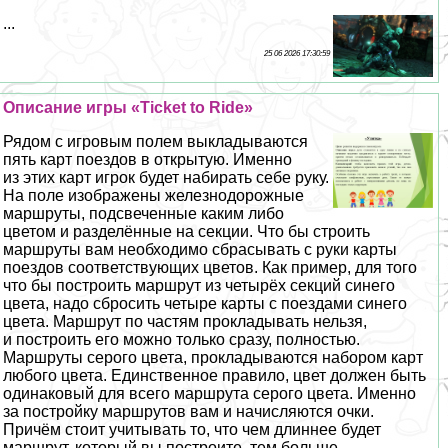
...
25 06 2026 17:30:59
Описание игры «Ticket to Ride»
Рядом с игровым полем выкладываются
пять карт поездов в открытую. Именно
из этих карт игрок будет набирать себе руку.
На поле изображены железнодорожные
маршруты, подсвеченные каким либо
цветом и разделённые на секции. Что бы строить
маршруты вам необходимо сбрасывать с руки карты
поездов соответствующих цветов. Как пример, для того
что бы построить маршрут из четырёх секций синего
цвета, надо сбросить четыре карты с поездами синего
цвета. Маршрут по частям прокладывать нельзя,
и построить его можно только сразу, полностью.
Маршруты серого цвета, прокладываются набором карт
любого цвета. Единственное правило, цвет должен быть
одинаковый для всего маршрута серого цвета. Именно
за постройку маршрутов вам и начисляются очки.
Причём стоит учитывать то, что чем длиннее будет
маршрут, который вы построите, тем больше