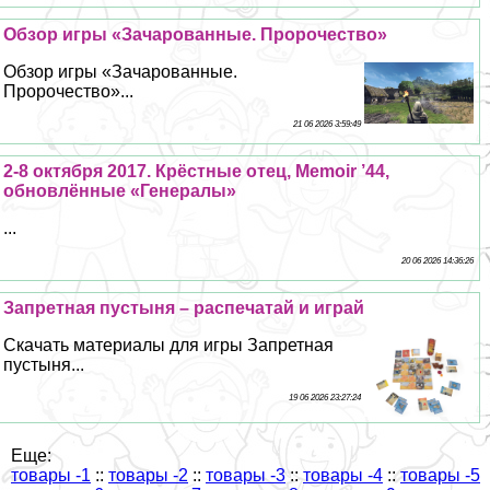
Обзор игры «Зачарованные. Пророчество»
Обзор игры «Зачарованные.
Пророчество»...
21 06 2026 3:59:49
2-8 октября 2017. Крёстные отец, Memoir ’44,
обновлённые «Генералы»
...
20 06 2026 14:36:26
Запретная пустыня – распечатай и играй
Скачать материалы для игры Запретная
пустыня...
19 06 2026 23:27:24
Еще:
товары -1
::
товары -2
::
товары -3
::
товары -4
::
товары -5