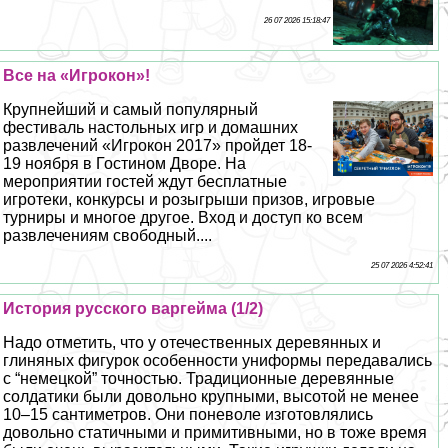
26 07 2026 15:18:47
Все на «Игрокон»!
Крупнейший и самый популярный
фестиваль настольных игр и домашних
развлечений «Игрокон 2017» пройдет 18-
19 ноября в Гостином Дворе. На
мероприятии гостей ждут бесплатные
игротеки, конкурсы и розыгрыши призов, игровые
турниры и многое другое. Вход и доступ ко всем
развлечениям свободный....
25 07 2026 4:52:41
История русского варгeйма (1/2)
Надо отметить, что у отечественных деревянных и
глиняных фигурок особенности униформы передавались
с “немецкой” точностью. Традиционные деревянные
солдатики были довольно крупными, высотой не менее
10–15 сантиметров. Они поневоле изготовлялись
довольно статичными и примитивными, но в тоже время