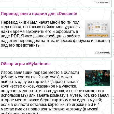
12 07 2026 7:33:31
Перевод книги правил для «Descent»
Перевод книги был начат мной почти пол
года назад, но только сейчас мне удалось
найти время закончить его и оформить в
виде PDF. Я уже давно сообщал о работе
над этим переводом на тематических форумах и наконец
рад его представить....
11 07 2026 8:23:51
Обзор игры «Mykerinos»
Игрок, занявший первое место в области
(область состоит из 2 карточек) может
выбрать одну из карточек (заpaбатывает
количество очков, указанное на участке,
получает мецената, и в следующем сезоне сможет его
использовать) или занять комнату в музее. Тот, кто занял
второе место, также берет карточку или идет в музей;
если в области остались карточки, то игроки на 3 и 4
местах имеют право взять только карточку (в музей
пойти они не могут)....