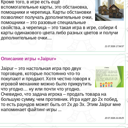
Кроме того, в игре есть ещё
вспомогательные карты, это обстановка,
помощники и черепица. Карты обстановки
позволяют получать дополнительные очки,
помощники – это разовые специальные
свойства, а черепица – это такая игра в игре, собери 4
карты одинакового цвета либо разных цветов и получи
дополнительные очки....
21 07 2026 17:54:57
Описание игры «Jaipur»
Jaipur – это настольная игра про двух
торговцев, которые постоянно что-то
покупают и продают. Хотя честно говоря к
игровой механике можно было прикрутить
что угодно… ну или почти что угодно.
Очевидно, что задача игрока – продать товара на
большую сумму, чем противник. Игра идет до 2х побед,
то есть раундов может быть от 2х до 3х. Этим Jaipur мне
напоминает файтинг-игры ...
20 07 2026 23:39:25