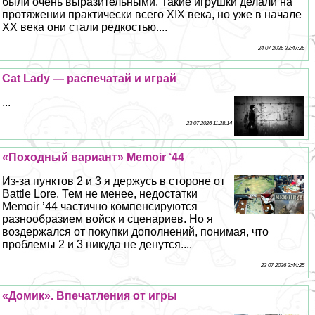
были очень выразительными. Такие игрушки делали на
протяжении пpaктически всего XIX века, но уже в начале
ХХ века они стали редкостью....
24 07 2026 23:47:26
Cat Lady — распечатай и играй
...
23 07 2026 11:28:14
«Походный вариант» Memoir ‘44
Из-за пунктов 2 и 3 я держусь в стороне от
Battle Lore. Тем не менее, недостатки
Memoir ’44 частично компенсируются
разнообразием войск и сценариев. Но я
воздержался от покупки дополнений, понимая, что
проблемы 2 и 3 никуда не денутся....
22 07 2026 3:44:25
«Домик». Впечатления от игры