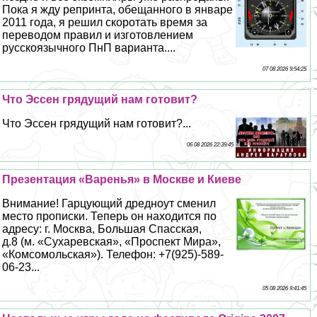
Пока я жду репринта, обещанного в январе
2011 года, я решил скоротать время за
переводом правил и изготовлением
русскоязычного ПнП варианта....
07 08 2026 9:54:25
Что Эссен грядущий нам готовит?
Что Эссен грядущий нам готовит?...
06 08 2026 22:39:45
Презентация «Варенья» в Москве и Киеве
Внимание! Гарцующий дредноут сменил
место прописки. Теперь он находится по
адресу: г. Москва, Большая Спасская,
д.8 (м. «Сухаревская», «Проспект Мира»,
«Комсомольская»). Телефон: +7(925)-589-
06-23...
05 08 2026 9:41:45