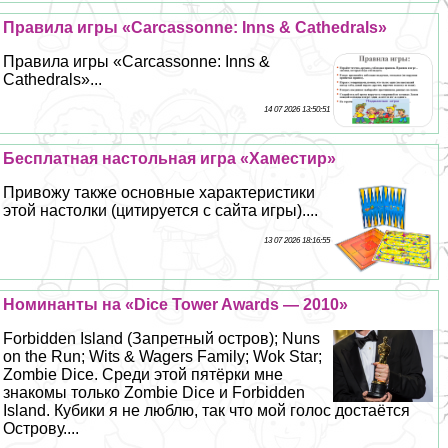
Правила игры «Carcassonne: Inns & Cathedrals»
Правила игры «Carcassonne: Inns &
Cathedrals»...
14 07 2026 13:50:51
Бесплатная настольная игра «Хаместир»
Привожу также основные хаpaктеристики
этой настолки (цитируется с сайта игры)....
13 07 2026 18:16:55
Номинанты на «Dice Tower Awards — 2010»
Forbidden Island (Запретный остров); Nuns
on the Run; Wits & Wagers Family; Wok Star;
Zombie Dice. Среди этой пятёрки мне
знакомы только Zombie Dice и Forbidden
Island. Кубики я не люблю, так что мой голос достаётся
Острову....