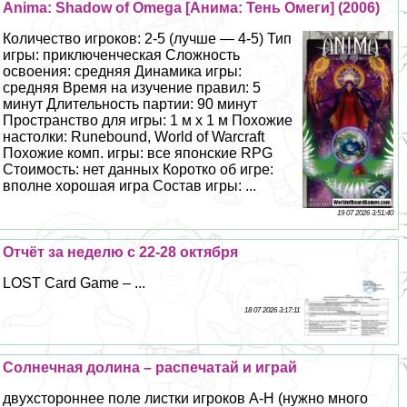
Anima: Shadow of Omega [Анима: Тень Омеги] (2006)
Количество игроков: 2-5 (лучше — 4-5) Тип
игры: приключенческая Сложность
освоения: средняя Динамика игры:
средняя Время на изучение правил: 5
минут Длительность партии: 90 минут
Прострaнcтво для игры: 1 м х 1 м Похожие
настолки: Runebound, World of Warcraft
Похожие комп. игры: все японские RPG
Стоимость: нет данных Коротко об игре:
вполне хорошая игра Состав игры: ...
19 07 2026 3:51:40
Отчёт за неделю с 22-28 октября
LOST Card Game – ...
18 07 2026 3:17:11
Солнечная долина – распечатай и играй
двухстороннее поле листки игроков A-H (нужно много