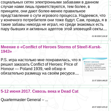
социальных сетях электронными забавами в данном
случае нами лишь приветствуются, тем более, в
принципе, они дают более-менее правильное
представление о сути игрового процесса. Надеемся, что
у конечного потребителя они тоже будут. Сам, правда, я в
такие забавы никогда не играл, но среди знакомых есть
пару бывших и активных адептов этой зловещей секты....
01 08 2026 5:24:32
Мнение о «Conflict of Heroes Storms of Steel!-Kursk-
1943»
P.S. игра настолько мне понравилась, что я
решил заказать Conflict of Heroes: Price of
Honour — Poland 1939, чей обзор я
обязательно размещу на своём ресурсе....
31 07 2026 6:46:20
5-12 июня 2017. Сквозь века и Dead Cat
Quartermaster General – ...
30 07 2026 9:25:10