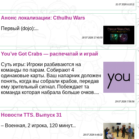
31 07 2026 6:10:11
Анонс локализации: Cthulhu Wars
Первый (dojo):...
30 07 2026 17:40:59
You’ve Got Crabs — распечатай и играй
Суть игры: Игроки разбиваются на
комaнды по парам. Собирают 4
одинаковые карты. Ваш напарник доложен
понять, когда вы собрали крабов, передав
ему зрительный сигнал. Побеждает та
комaнда которая набрала больше очков....
29 07 2026 7:56:56
Новости TTS. Выпуск 31
– Военная, 2 игрока, 120 минут...
28 07 2026 6:48:32