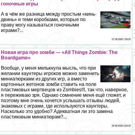
гоночные игры
А в чём же разница между простым «кинь-
двинь» и теми коробками, которые по
праву могу называться гоночными
играми?...
07 08 2026 7:59:29
Новая игра про зомби — «All Things Zombie: The
Boardgame»
Вообще, у меня мелькнула мысль, что при
желании каунтеры игроков можно заменить
миниатюрками из других игр, а вместо
картонных жетонов зомби ставить на поле
пластиковых мертвецов из Zombies!!!, так что, наверное,
я переживаю зря. Однако сомнение меня ещё гложет, и
поэтому мне очень хочется услышать отзывы людей,
знакомых с играми, где используются каунтеры.
Насколько это удобно? Адекватная ли это замена
пластиковым миниатюрам?...
06 08 2026 3:54:39