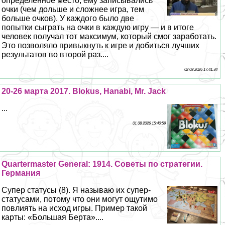
определенное место, ему записывались
очки (чем дольше и сложнее игра, тем
больше очков). У каждого было две
попытки сыграть на очки в каждую игру — и в итоге
человек получал тот максимум, который смог заработать.
Это позволяло привыкнуть к игре и добиться лучших
результатов во второй раз....
02 08 2026 17:41:34
20-26 марта 2017. Blokus, Hanabi, Mr. Jack
...
01 08 2026 15:40:59
Quartermaster General: 1914. Советы по стратегии.
Германия
Супер статусы (8). Я называю их супер-
статусами, потому что они могут ощутимо
повлиять на исход игры. Пример такой
карты: «Большая Берта»....