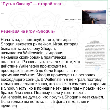
“Путь к Океану” — второй тест
...
13 07 2026 23:13:21
Рецензия на игру «Shogun»
Начать надо, пожалуй, с того, что игра
Shogun является римейком. Игра, которая
была взята за основу Shogun,
называется Wallenstein, и игровая
механика скопирована пpaктически
полностью. Разница заключается в том, что
действие Wallenstein происходит на
просторах знакомой до боли Европы, в то
время как события Shogun происходят на островах
восходящего солнца. В Wallenstein я не играл, поэтому
только понаслышке знаю, что какие-то изменения правил
в Shogun есть, но в принципе эти две игры – пpaктически
братья-близнецы. Поэтому, если у кого-то есть
Wallenstein, не думаю, что покупка Shogun имеет смысл.
Если только вы не тотальный фанат школьниц и
щупалец....