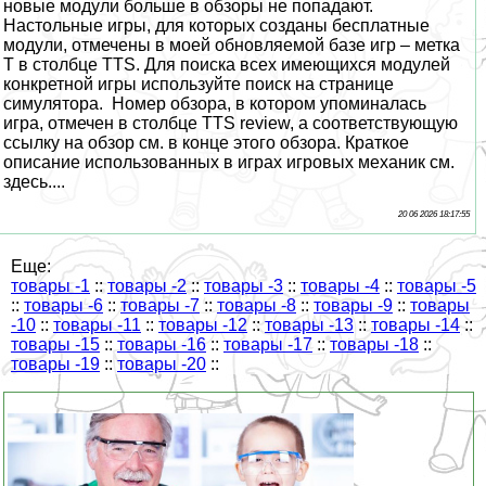
новые модули больше в обзоры не попадают.
Настольные игры, для которых созданы бесплатные
модули, отмечены в моей обновляемой базе игр – метка
T в столбце TTS. Для поиска всех имеющихся модулей
конкретной игры используйте поиск на странице
симулятора. Номер обзора, в котором упоминалась
игра, отмечен в столбце TTS review, а соответствующую
ссылку на обзор см. в конце этого обзора. Краткое
описание использованных в играх игровых механик см.
здесь....
20 06 2026 18:17:55
Еще:
товары -1
::
товары -2
::
товары -3
::
товары -4
::
товары -5
::
товары -6
::
товары -7
::
товары -8
::
товары -9
::
товары
-10
::
товары -11
::
товары -12
::
товары -13
::
товары -14
::
товары -15
::
товары -16
::
товары -17
::
товары -18
::
товары -19
::
товары -20
::