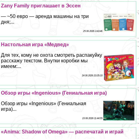
Zany Family приглашает в Эссен
— ~50 евро — аренда машины на три
дня;...
25 06 2026 3:43:46
Настольная игра «Медвед»
Для тех, кому не охота смотреть распакуйку
расскажу текстом. Внутки коробки мы
имеем:...
24 06 2026 23:35:33
Обзор игры «Ingenious» (Гениальная игра)
Обзор игры «Ingenious» (Гениальная
игра)...
23 06 2026 11:44:55
«Anima: Shadow of Omega» — распечатай и играй