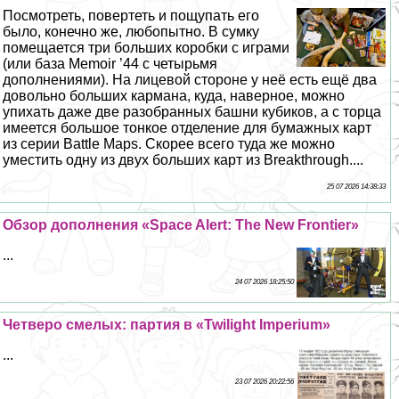
Посмотреть, повертеть и пощупать его
было, конечно же, любопытно. В сумку
помещается три больших коробки с играми
(или база Memoir ’44 с четырьмя
дополнениями). На лицевой стороне у неё есть ещё два
довольно больших кармана, куда, наверное, можно
упихать даже две разобранных башни кубиков, а с торца
имеется большое тонкое отделение для бумажных карт
из серии Battle Maps. Скорее всего туда же можно
уместить одну из двух больших карт из Breakthrough....
25 07 2026 14:38:33
Обзор дополнения «Space Alert: The New Frontier»
...
24 07 2026 18:25:50
Четверо смелых: партия в «Twilight Imperium»
...
23 07 2026 20:22:56