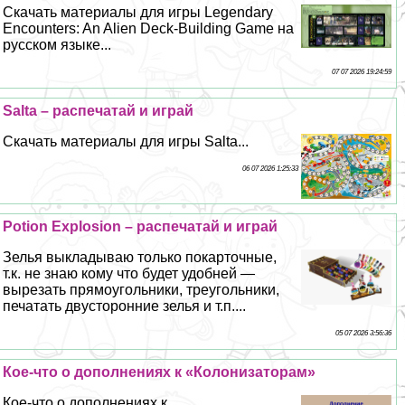
Скачать материалы для игры Legendary
Encounters: An Alien Deck-Building Game на
русском языке...
07 07 2026 19:24:59
Salta – распечатай и играй
Скачать материалы для игры Salta...
06 07 2026 1:25:33
Potion Explosion – распечатай и играй
Зелья выкладываю только покарточные,
т.к. не знаю кому что будет удобней —
вырезать прямоугольники, треугольники,
печатать двусторонние зелья и т.п....
05 07 2026 3:56:36
Кое-что о дополнениях к «Колонизаторам»
Кое-что о дополнениях к