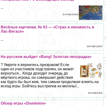
...
31 07 2026 23:33:26
Весёлые картинки, № 63 — «Страх и ненависть в
Лас-Вегасе»
...
30 07 2026 13:20:27
На русском выйдет «Bang! Золотая лихорадка»
? Умрите и вернитесь призpaком! Если
один из участников подстрелен, он может
вернуться... Когда доходит очередь до
мёртвого игрока, он совершает действия
как будто бы был жив, тем самым продолжая влиять на
исход игры. Бойтесь выстрелов из могилы!...
29 07 2026 6:45:11
Обзор игры «Dominion»