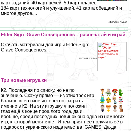
карт заданий, 40 карт целей, 59 карт планет,
184 карт технологий и улучшений, 41 карта обещаний и
многое другое....
14 07 2026 7:58:42
Elder Sign: Grave Consequences – распечатай и играй
Скачать материалы для игры Elder Sign:
Grave Consequences...
13 07 2026 21:43:49
Три новые игрушки
К2. Последняя по списку, но не по
значению. Скажу прямо — из этих трёх игр
больше всего мне интересно сыграть
именно в К2. На эту игрушку я положил
глаз ещё в конце прошлого года, да и,
вообще, среди последних новинок она одна из немногих
игр, к которой меня тянет. И тем приятнее получить её в
подарок от украинского издательства IGAMES. Да-да,