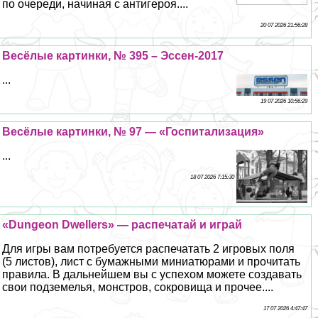
по очереди, начиная с антигероя....
20 07 2026 21:56:28
Весёлые картинки, № 395 – Эссен-2017
...
19 07 2026 10:56:29
Весёлые картинки, № 97 — «Госпитализация»
...
18 07 2026 7:15:30
«Dungeon Dwellers» — распечатай и играй
Для игры вам потребуется распечатать 2 игровых поля
(5 листов), лист с бумажными миниатюрами и прочитать
правила. В дальнейшем вы с успехом можете создавать
свои подземелья, монстров, сокровища и прочее....
17 07 2026 4:47:47