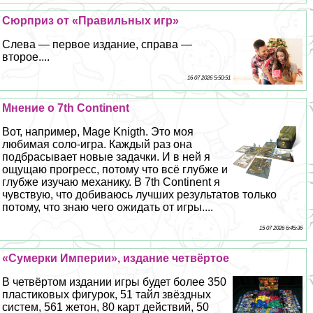
Сюрприз от «Правильных игр»
Слева — первое издание, справа —
второе....
16 07 2026 5:50:51
Мнение о 7th Continent
Вот, например, Mage Knigth. Это моя
любимая соло-игра. Каждый раз она
подбрасывает новые задачки. И в ней я
ощущаю прогресс, потому что всё глубже и
глубже изучаю механику. В 7th Continent я
чувствую, что добиваюсь лучших результатов только
потому, что знаю чего ожидать от игры....
15 07 2026 6:45:36
«Сумерки Империи», издание четвёртое
В четвёртом издании игры будет более 350
пластиковых фигурок, 51 тайл звёздных
систем, 561 жетон, 80 карт действий, 50