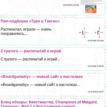
04 08 2026 17:43:38
Пнп-подборка «Турн и Таксис»
Распечатал, играли — очень
понравилось....
03 08 2026 19:14:58
Стратего — распечатай и играй
Стратего — распечатай и играй...
02 08 2026 21:56:28
«Boardgameby» — новый сайт о настолках
«Boardgameby» — новый сайт о настолках...
01 08 2026 11:45:27
Блиц-обзоры: Квестмастер, Champions of Midgard,
Генералы, Red 7 и Восходящее солнце