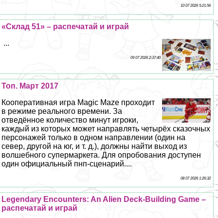
10 07 2026 5:21:56
«Склад 51» – распечатай и играй
...
09 07 2026 2:37:40
Топ. Март 2017
Кооперативная игра Magic Maze проходит
в режиме реального времени. За
отведённое количество минут игроки,
каждый из которых может направлять четырёх сказочных
персонажей только в одном направлении (один на
север, другой на юг, и т. д.), должны найти выход из
волшебного супермаркета. Для опробования доступен
один официальный пнп-сценарий....
08 07 2026 1:26:32
Legendary Encounters: An Alien Deck-Building Game –
распечатай и играй