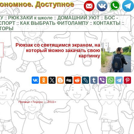
кономное. Доступное
У
::
РЮКЗАКИ к школе
::
ДОМАШНИЙ УЮТ
::
БОС -
СПОРТ
::
КАК ВЫБРАТЬ ФИТОЛАМПУ
::
КОНТАКТЫ
::
ТОРЫ
Рюкзак со светящимся экраном, на
который можно закачать свою
картинку