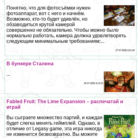
Понятно, что для фотосъёмки нужен
фотоаппарат, вот с него и начнём.
Возможно, кто-то будет удивлён, но
обзаводиться крутой камерой
совершенно не обязательно. Чтобы можно было
нормально работать, камера должна удовлетворять
следующим минимальным требованиям:...
27 07 2026 4:21:43
В бункере Сталина
...
26 07 2026 4:13:10
Fabled Fruit: The Lime Expansion – распечатай и
играй
Вы сыграете множество партий, и каждая
будет слегка менять гeймплей. Однако, в
отличие от Legasy game, эта игра никогда
не изменится безвозвратно. Вы можете