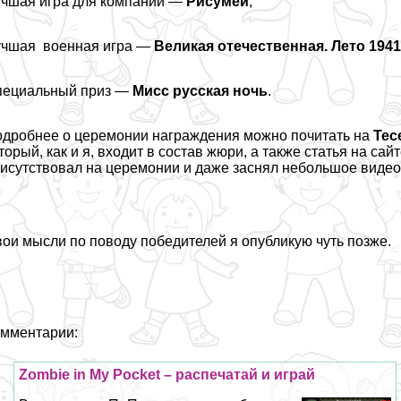
чшая игра для компании —
Рисумей
;
учшая военная игра —
Великая отечественная. Лето 194
пециальный приз —
Мисс русская ночь
.
дробнее о церемонии награждения можно
почитать
на
Тес
торый, как и я, входит в состав жюри, а также
статья
на сай
исутствовал на церемонии и даже заснял небольшое видео.
ои мысли по поводу победителей я опубликую чуть позже.
мментарии:
Zombie in My Pocket – распечатай и играй