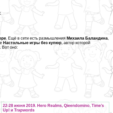
1
;
ере
. Ещё в сети есть
размышления
Михаила Баландина
,
те
Настольные игры без купюр
, автор которой
 Вот оно:
22-28 июня 2019. Hero Realms, Qieendomino, Time’s
Up! и Trapwords