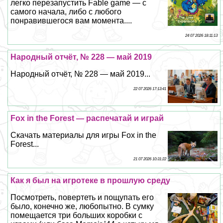
легко перезапустить Fable game — с
самого начала, либо с любого
понравившегося вам момента....
24 07 2026 18:11:13
Народный отчёт, № 228 — май 2019
Народный отчёт, № 228 — май 2019...
22 07 2026 17:13:41
Fox in the Forest — распечатай и играй
Скачать материалы для игры Fox in the
Forest...
21 07 2026 10:31:22
Как я был на игротеке в прошлую среду
Посмотреть, повертеть и пощупать его
было, конечно же, любопытно. В сумку
помещается три больших коробки с