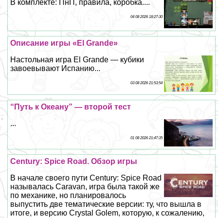
В комплекте: ПнП, правила, коробка....
04 08 2026 18:27:30
Описание игры «El Grande»
Настольная игра El Grande — кубики
завоевывают Испанию...
03 08 2026 21:53:54
“Путь к Океану” — второй тест
...
01 08 2026 21:47:35
Century: Spice Road. Обзор игры
В начале своего пути Century: Spice Road
называлась Caravan, игра была такой же
по механике, но планировалось
выпустить две тематические версии: ту, что вышла в
итоге, и версию Crystal Golem, которую, к сожалению,