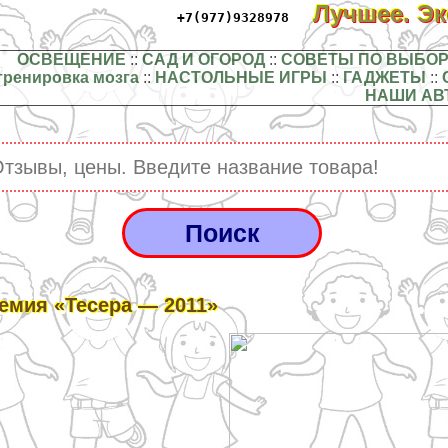
Лучшее. Э
+7(977)9328978
ОСВЕЩЕНИЕ
::
САД И ОГОРОД
::
СОВЕТЫ ПО ВЫБОР
тренировка мозга
::
НАСТОЛЬНЫЕ ИГРЫ
::
ГАДЖЕТЫ
::
НАШИ АВ
емия «Тесера — 2011»