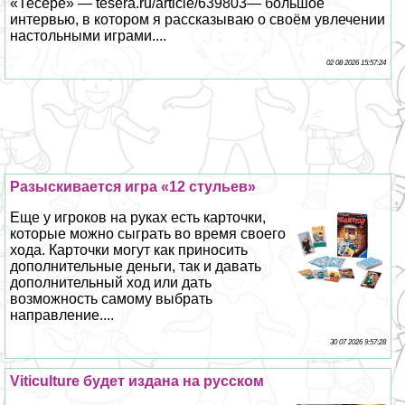
«Тесере» — tesera.ru/article/639803— большое
интервью, в котором я рассказываю о своём увлечении
настольными играми....
02 08 2026 15:57:24
Разыскивается игра «12 стульев»
Еще у игроков на руках есть карточки,
которые можно сыграть во время своего
хода. Карточки могут как приносить
дополнительные деньги, так и давать
дополнительный ход или дать
возможность самому выбрать
направление....
30 07 2026 9:57:28
Viticulture будет издана на русском