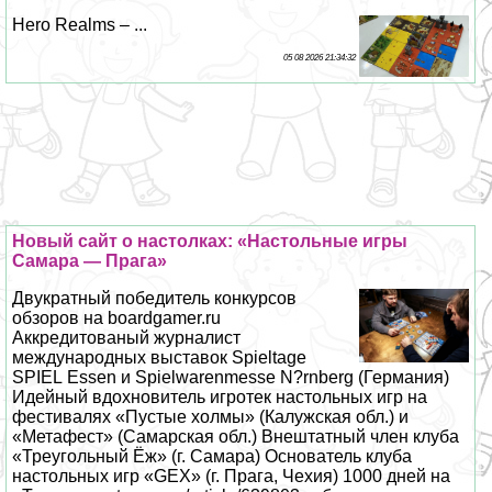
Hero Realms – ...
05 08 2026 21:34:32
Новый сайт о настолках: «Настольные игры
Самара — Прага»
Двукратный победитель конкурсов
обзоров на boardgamer.ru
Аккредитованый журналист
международных выставок Spieltage
SPIEL Essen и Spielwarenmesse N?rnberg (Германия)
Идейный вдохновитель игротек настольных игр на
фестивалях «Пустые холмы» (Калужская обл.) и
«Метафест» (Самарская обл.) Внештатный члeн клуба
«Треугольный Ёж» (г. Самара) Основатель клуба
настольных игр «GEX» (г. Прага, Чехия) 1000 дней на