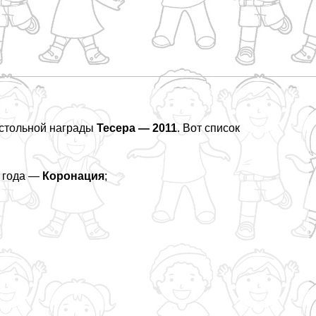
астольной награды
Тесера — 2011
. Вот список
а года —
Коронация
;