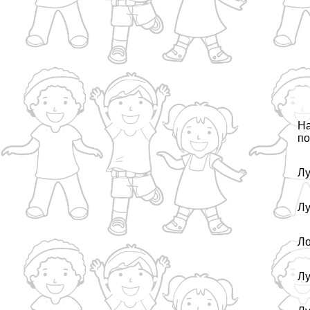
На
по
Лу
Лу
Ло
Лу