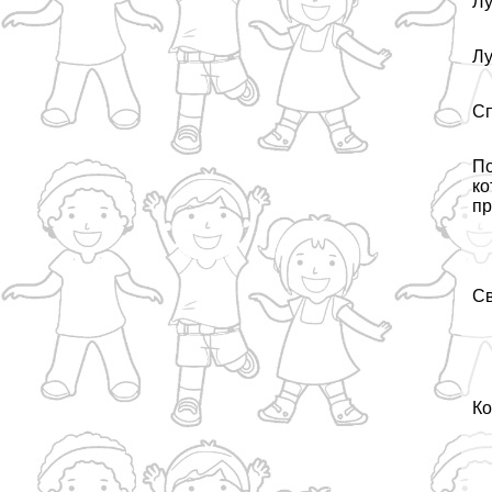
Лу
Л
С
По
ко
пр
Св
Ко