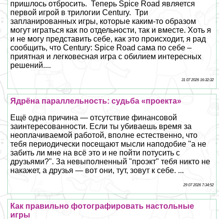
пришлось отбросить. Теперь Spice Road является
первой игрой в трилогии Century. Три
запланированных игры, которые каким-то образом
могут играться как по отдельности, так и вместе. Хоть я
и не могу представить себе, как это происходит, я рад
сообщить, что Century: Spice Road сама по себе –
приятная и легковесная игра с обилием интересных
решений....
31 07 2026 16:32:32
Ядрёна параллельность: судьба «проекта»
Ещё одна причина — отсутствие финансовой
заинтересованности. Если ты убиваешь время за
неоплачиваемой работой, вполне естественно, что
тебя периодически посещают мысли наподобие "а не
забить ли мне на всё это и не пойти потусить с
друзьями?". За невыполненный "проэкт" тебя никто не
накажет, а друзья — вот они, тут, зовут к себе. ...
29 07 2026 7:34:52
Как правильно фотографировать настольные
игры