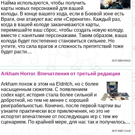
Найма используются, чтобы получить
карты новых персонажей для вашей
колоды. В конце вашего хода, если в Боевой зоне есть
Враги, они атакуют вас или «Серенити». Каждый раз,
когда в вашей колоде заканчиваются карты,
перемешайте ваш сброс, чтобы создать новую колоду,
вместе с нанятыми персонажами. Таким образом, ваша
колода будет постепенно становиться сильнее. Но
учтите, что сила врагов и сложность препятствий тоже
будет расти....
29 07 2026 8:54:12
Arkham Horror. Впечатления от третьей редакции
Arkham похож в этом на Eldritch, но с более
насыщенным сюжетом. С появлением
codex карт, история стала более сильной и
добротной, но тем не менее с хорошей
реиграбельностью. Конечно, после первой партии вы
узнаете пpaктически все приключения, но это не
испортит впечатление от последующих игр с тем же
сценарием. По крайней мере, для нас так и получилось....
28 07 2026 7:13:16