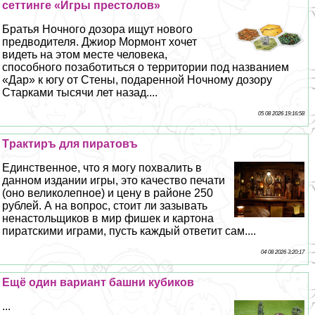
сеттинге «Игры престолов»
Братья Ночного дозора ищут нового
предводителя. Джиор Мормонт хочет
видеть на этом месте человека,
способного позаботиться о территории под названием
«Дар» к югу от Стены, подаренной Ночному дозору
Старками тысячи лет назад....
05 08 2026 19:16:58
Тpaктиръ для пиратовъ
Единственное, что я могу похвалить в
данном издании игры, это качество печати
(оно великолепное) и цену в районе 250
рублей. А на вопрос, стоит ли зазывать
ненастольщиков в мир фишек и картона
пиратскими играми, пусть каждый ответит сам....
04 08 2026 3:20:17
Ещё один вариант башни кубиков
...