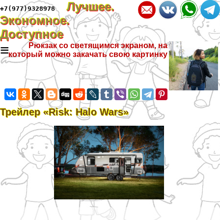
Лучшее.
+7(977)9328978
Экономное.
Доступное
≡
Рюкзак со светящимся экраном, на
который можно закачать свою картинку
Трейлер «Risk: Halo Wars»