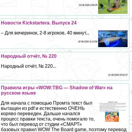
03 08 2026 9:54:39
Новости Kickstarterа. Выпуск 24
– Для вечеринок, 2-8 игроков, 40 минут...
02 08 2026 11:13:56
Народный отчёт, № 220
Народный отчёт, № 220...
01 08 2026 22:52:37
Правила игры «WOW:TBG — Shadow of War» на
русском языке
Для начала с помощью Промта текст был
вытащен из pdf и естественно ОЧЕНЬ
коряво переведен. Дальше начался
процесс правки текста, очень помогало то,
что был перевод от студии «СМАРТ»
базовых правил WOW The Board game, поэтому перевод