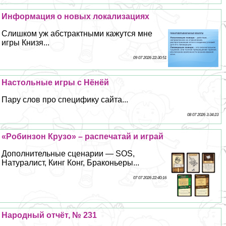
Информация о новых локализациях
Слишком уж абстpaктными кажутся мне
игры Книзя...
09 07 2026 22:30:51
Настольные игры с Нёнёй
Пару слов про специфику сайта...
08 07 2026 3:34:23
«Робинзон Крузо» – распечатай и играй
Дополнительные сценарии — SOS,
Натуралист, Кинг Конг, Бpaконьеры...
07 07 2026 22:40:16
Народный отчёт, № 231