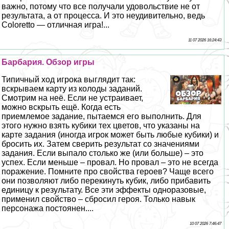
важно, потому что все получали удовольствие не от
результата, а от процесса. И это неудивительно, ведь
Coloretto — отличная игра!...
11 07 2026 16:24:43
Барбария. Обзор игры
Типичный ход игрока выглядит так:
вскрываем карту из колоды заданий.
Смотрим на неё. Если не устраивает,
можно вскрыть ещё. Когда есть
приемлемое задание, пытаемся его выполнить. Для
этого нужно взять кубики тех цветов, что указаны на
карте задания (иногда игрок может быть любые кубики) и
бросить их. Затем сверить результат со значениями
задания. Если выпало столько же (или больше) – это
успех. Если меньше – провал. Но провал – это не всегда
поражение. Помните про свойства героев? Чаще всего
они позволяют либо перекинуть кубик, либо прибавить
единицу к результату. Все эти эффекты одноразовые,
применил свойство – сбросил героя. Только навык
персонажа постоянен....
10 07 2026 7:46:47