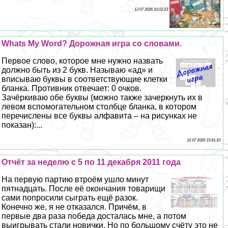
13 07 2026 10:12:23
Whats My Word? Дорожная игра со словами.
Первое слово, которое мне нужно назвать
должно быть из 2 букв. Называю «ад» и
вписываю буквы в соответствующие клетки
бланка. Противник отвечает: 0 очков.
Зачёркиваю обе буквы (можно также зачеркнуть их в
левом вспомогательном столбце бланка, в котором
перечислены все буквы алфавита – на рисунках не
показан):...
12 07 2026 15:41:10
Отчёт за неделю с 5 по 11 декабря 2011 года
На первую партию втроём ушло минут
пятнадцать. После её окончания товарищи
сами попросили сыграть ещё разок.
Конечно же, я не отказался. Причём, в
первые два раза победа досталась мне, а потом
выигрывать стали новички. Но по большому счёту это не