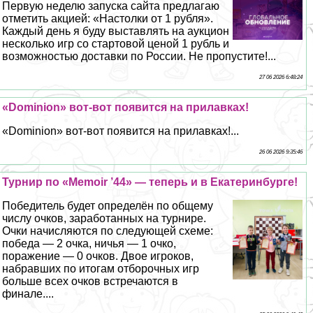
Первую неделю запуска сайта предлагаю
отметить акцией: «Настолки от 1 рубля».
Каждый день я буду выставлять на аукцион
несколько игр со стартовой ценой 1 рубль и
возможностью доставки по России. Не пропустите!...
27 06 2026 6:48:24
«Dominion» вот-вот появится на прилавках!
«Dominion» вот-вот появится на прилавках!...
26 06 2026 9:35:46
Турнир по «Memoir ’44» — теперь и в Екатеринбурге!
Победитель будет определён по общему
числу очков, заработанных на турнире.
Очки начисляются по следующей схеме:
победа — 2 очка, ничья — 1 очко,
поражение — 0 очков. Двое игроков,
набравших по итогам отборочных игр
больше всех очков встречаются в
финале....