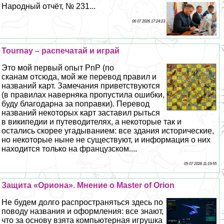
Народный отчёт, № 231...
06 07 2026 17:24:23
Tournay – распечатай и играй
Это мой первый опыт PnP (по
сканам отсюда, мой же перевод правил и
названий карт. Замечания приветствуются
(в правилах наверняка пропустила ошибки,
буду благодарна за поправки). Перевод
названий некоторых карт заставил рыться
в википедии и путеводителях, а некоторые так и
остались скорее угадыванием: все здания исторические,
но некоторые ныне не существуют, и информация о них
находится только на французском....
05 07 2026 11:19:55
Защита «Ориона». Мнение о Master of Orion
Не будем долго распространяться здесь по
поводу названия и оформления: все знают,
что за основу взята компьютерная игрушка