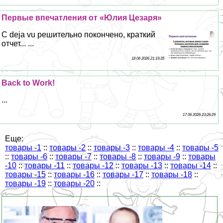
Первые впечатления от «Юлия Цезаря»
С deja vu решительно покончено, краткий
отчет... ...
18 06 2026 21:19:35
Back to Work!
...
17 06 2026 23:26:29
Еще:
товары -1
::
товары -2
::
товары -3
::
товары -4
::
товары -5
::
товары -6
::
товары -7
::
товары -8
::
товары -9
::
товары
-10
::
товары -11
::
товары -12
::
товары -13
::
товары -14
::
товары -15
::
товары -16
::
товары -17
::
товары -18
::
товары -19
::
товары -20
::