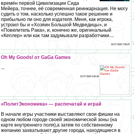
времён первой Цивилизации Сида
Мейера, точнее, её современная реинкарнация. Не могу
судить о том, насколько успешно такое решение и
прибыльно ли оно для издателя. Меня, как игрока,
устроил бы и «Хозяин Большой Медведицы», и
«Повелитель Paка», и, конечно же, оригинальный
«Кеплер» или как там задумывали разработчики....
04 07 2026 7:58:29
Oh My Goods! от GaGa Games
...
03 07 2026 5:42:38
«ПолитЭкономика» — распечатай и играй
В начале игры участники выставляют свои фишки на
одном любом городе своей экономической зоны (на
карте внутреннего поля),а затем по собственному
желанию захватывают другие города, находящиеся в