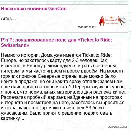
Несколько новинок GenCon
Artus...
27 07 2026 18:55:11
P’n’P: локализованное поле для «Ticket to Ride:
Switzerland»
Немного истории. Дома уже имеется Ticket to Ride:
Europe, но захотелось карту для 2-3 человек. Как
известно, в Европу рекомендуется играть вчетвером-
пятером, а мы часто играем и вовсе вдвоём. На момент
горячих поисков Северные страны ещё можно было
найти в продаже, но они как-то сразу отпали: зачем нам
ещё один набор вагонов и карт? Перерыв кучу ресурсов,
я понял, что нормальных материалов для распечатки нет.
Распечатав пробный вариант, найденный на просторах
интернета и посмотрев на него, захотелось выброситься
из окна: качество картинки на четырёх А3 было
ужасающим. Было принято решение подрихтовать
картинку....
26 07 2026 5:59:53