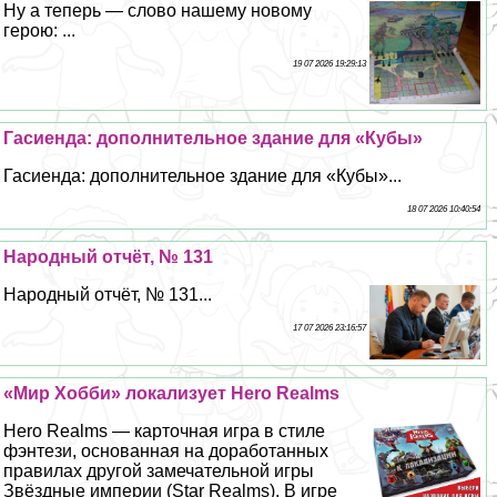
Ну а теперь — слово нашему новому
герою: ...
19 07 2026 19:29:13
Гасиенда: дополнительное здание для «Кубы»
Гасиенда: дополнительное здание для «Кубы»...
18 07 2026 10:40:54
Народный отчёт, № 131
Народный отчёт, № 131...
17 07 2026 23:16:57
«Мир Хобби» локализует Hero Realms
Hero Realms — карточная игра в стиле
фэнтези, основанная на доработанных
правилах другой замечательной игры
Звёздные империи (Star Realms). В игре