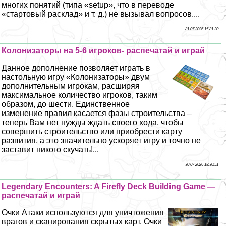
многих понятий (типа «setup», что в переводе
«стартовый расклад» и т. д.) не вызывал вопросов....
31 07 2026 15:31:20
Колонизаторы на 5-6 игроков- распечатай и играй
Данное дополнение позволяет играть в
настольную игру «Колонизаторы» двум
дополнительным игрокам, расширяя
максимальное количество игроков, таким
образом, до шести. Единственное
изменение правил касается фазы строительства –
теперь Вам нет нужды ждать своего хода, чтобы
совершить строительство или приобрести карту
развития, а это значительно ускоряет игру и точно не
заставит никого скучать!...
30 07 2026 18:30:51
Legendary Encounters: A Firefly Deck Building Game —
распечатай и играй
Очки Атаки используются для уничтожения
врагов и сканирования скрытых карт. Очки