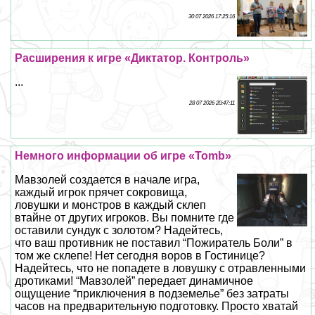
30 07 2026 17:25:16
Расширения к игре «Диктатор. Контроль»
...
28 07 2026 20:47:11
Немного информации об игре «Tomb»
Мавзолей создается в начале игра,
каждый игрок прячет сокровища,
ловушки и монстров в каждый склеп
втайне от других игроков. Вы помните где
оставили сундук с золотом? Надейтесь,
что ваш противник не поставил “Пожиратель Боли” в
том же склепе! Нет сегодня воров в Гостинице?
Надейтесь, что не попадете в ловушку с отравленными
дротиками! “Мавзолей” передает динамичное
ощущение “приключения в подземелье” без затраты
часов на предварительную подготовку. Просто хватай