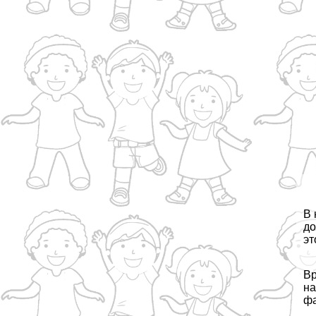
В 
до
эт
Вр
на
фа