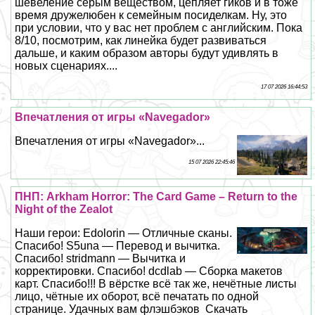
шевеление серым веществом, цепляет гиков и в тоже
время дружелюбен к семейным посиделкам. Ну, это
при условии, что у вас нет проблем с английским. Пока
8/10, посмотрим, как линейка будет развиваться
дальше, и каким образом авторы будут удивлять в
новых сценариях....
17 07 2026 16:44:53
Впечатления от игры «Navegador»
Впечатления от игры «Navegador»...
15 07 2026 22:45:46
ПНП: Arkham Horror: The Card Game – Return to the
Night of the Zealot
Наши герои: Edolorin — Отличные сканы.
Спасибо! S5una — Перевод и вычитка.
Спасибо! stridmann — Вычитка и
корректировки. Спасибо! dcdlab — Сборка макетов
карт. Спасибо!!! В вёрстке всё так же, нечётные листы
лицо, чётные их оборот, всё печатать по одной
странице. Удачных вам флэшбэков Скачать