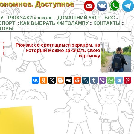
кономное. Доступное
У
::
РЮКЗАКИ к школе
::
ДОМАШНИЙ УЮТ
::
БОС -
СПОРТ
::
КАК ВЫБРАТЬ ФИТОЛАМПУ
::
КОНТАКТЫ
::
ТОРЫ
Рюкзак со светящимся экраном, на
который можно закачать свою
картинку