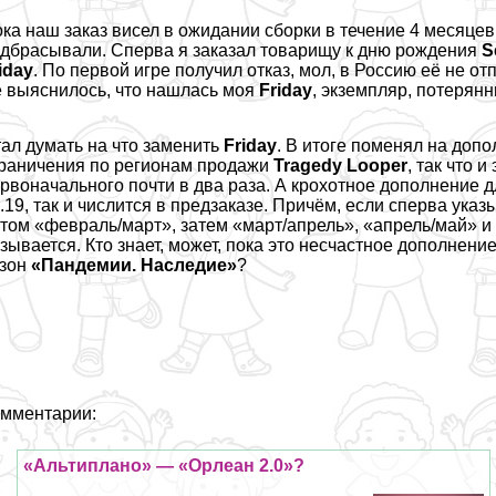
ка наш заказ висел в ожидании сборки в течение 4 месяцев
дбрасывали. Сперва я заказал товарищу к дню рождения
S
iday
. По первой игре получил отказ, мол, в Россию её не от
 выяснилось, что нашлась моя
Friday
, экземпляр, потерянн
тал
думать на что заменить
Friday
. В итоге
поменял
на допо
раничения по регионам продажи
Tragedy Looper
, так что 
рвоначального почти в два раза. А крохотное дополнение 
.19, так и числится в предзаказе. Причём, если сперва ук
том «февраль/март», затем «март/апрель», «апрель/май» и
зывается. Кто знает, может, пока это несчастное дополнени
езон
«Пандемии. Наследие»
?
мментарии:
«Альтиплано» — «Орлеан 2.0»?