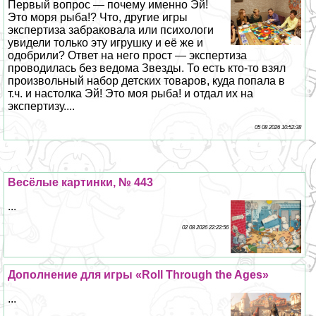
Первый вопрос — почему именно Эй!
Это моря рыба!? Что, другие игры
экспертиза забpaковала или психологи
увидели только эту игрушку и её же и
одобрили? Ответ на него прост — экспертиза
проводилась без ведома Звезды. То есть кто-то взял
произвольный набор детских товаров, куда попала в
т.ч. и настолка Эй! Это моя рыба! и отдал их на
экспертизу....
05 08 2026 10:52:38
Весёлые картинки, № 443
...
02 08 2026 22:22:56
Дополнение для игры «Roll Through the Ages»
...