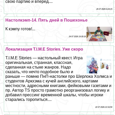
свою партию и вперед....
26 07 2026 6:24:15
Настолкэмп-14. Пять дней в Пошехонье
К кэмпу готов!...
24 07 2026 19:30:18
Локализация T.I.M.E Stories. Уже скоро
T.I.M.E Stories — настольный квест. Игра
оригинальная, странная, классная,
сделанная на стыке жанров. Надо
сказать, что нечто подобное было и
раньше — помню ПнП-настолки про Шерлока Холмса и
студентов Аркхэма с кучей английского, картами
местности, адресными книгами, фейковыми газетами и
пр. Автор TS просто грамотно реорганизовал логику и
добавил прессинг временной шкалы, чтобы игроки
старались торопиться....
22 07 2026 21:53:59