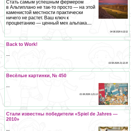
Стать самым успешным фермером
в Альтиплано не так-то просто — на этой
каменистой местности пpaктически
ничего не растет. Ваш ключ к
процветанию — ценный мех альпака....
04 08 2026 6:32:11
Back to Work!
...
03 08 2026 21:12:35
Весёлые картинки, № 450
...
01 08 2026 1:21:13
Стали известны победители «Spiel de Jahres —
2010»
...