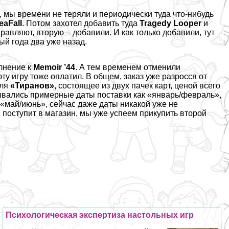
, мы времени не теряли и периодически туда что-нибудь
eaFall
. Потом захотел добавить туда
Tragedy Looper
и
правляют, вторую – добавили. И как только добавили, тут
ый года два уже назад.
лнение к
Memoir ’44
. А тем временем отменили
и эту игру тоже оплатил. В общем, заказ уже разросся от
для
«Тиранов»
, состоящее из двух пачек карт, ценой всего
азывались примерные даты поставки как «январь/февраль»,
 «май/июнь», сейчас даже даты никакой уже не
е поступит в магазин, мы уже успеем прикупить второй
Психологическая экспертиза настольных игр