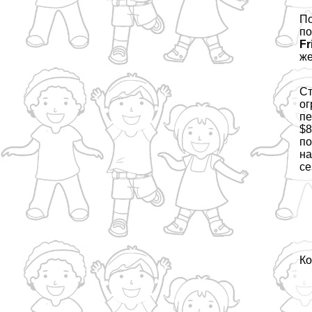
По
по
Fr
же
С
ог
пе
$8
по
на
с
Ко