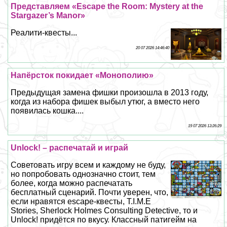
Представляем «Escape the Room: Mystery at the
Stargazer’s Manor»
Реалити-квесты...
20 07 2026 14:46:40
Напёрсток покидает «Монополию»
Предыдущая замена фишки произошла в 2013 году,
когда из набора фишек выбыл утюг, а вместо него
появилась кошка....
19 07 2026 13:26:29
Unlock! – распечатай и играй
Советовать игру всем и каждому не буду,
но попробовать однозначно стоит, тем
более, когда можно распечатать
бесплатный сценарий. Почти уверен, что,
если нравятся escape-квесты, T.I.M.E
Stories, Sherlock Holmes Consulting Detective, то и
Unlock! придётся по вкусу. Классный патигeйм на