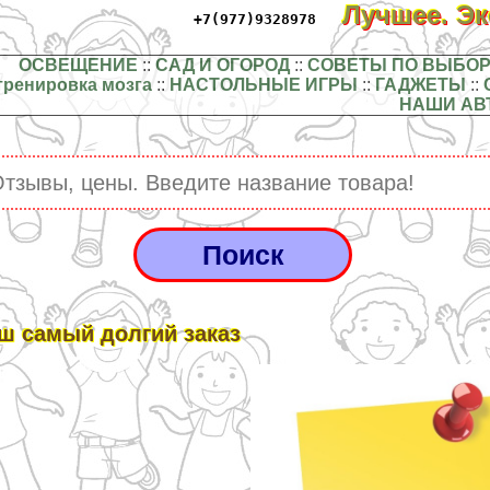
Лучшее. Э
+7(977)9328978
ОСВЕЩЕНИЕ
::
САД И ОГОРОД
::
СОВЕТЫ ПО ВЫБОР
тренировка мозга
::
НАСТОЛЬНЫЕ ИГРЫ
::
ГАДЖЕТЫ
::
НАШИ АВ
ш самый долгий заказ