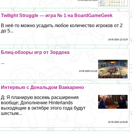
25 06 2026 20:53:43
Twilight Struggle — игра № 1 на BoardGameGeek
В неё-то можно усадить любое количество игроков от 2
до 5...
24 06 2026 12:15:29
Блиц-обзоры игр от Зордока
...
23 06 2026 4:13:32
Интервью с Дональдом Ваккарино
Д: Я планирую восемь расширения
вообще; Дополнение Hinterlands
выходящие в октябре этого года будут
шестым...
22 06 2026 12:26:40