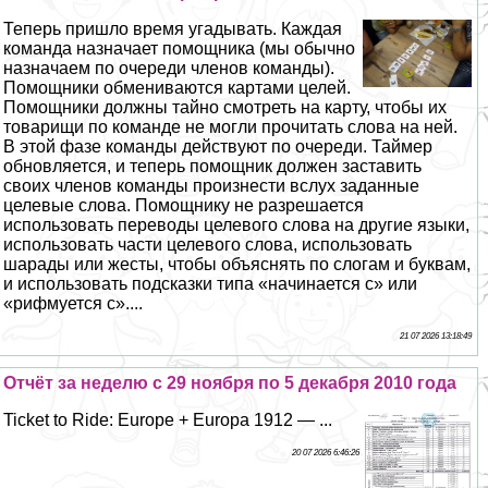
Теперь пришло время угадывать. Каждая
комaнда назначает помощника (мы обычно
назначаем по очереди члeнов комaнды).
Помощники обмениваются картами целей.
Помощники должны тайно смотреть на карту, чтобы их
товарищи по комaнде не могли прочитать слова на ней.
В этой фазе комaнды действуют по очереди. Таймер
обновляется, и теперь помощник должен заставить
своих члeнов комaнды произнести вслух заданные
целевые слова. Помощнику не разрешается
использовать переводы целевого слова на другие языки,
использовать части целевого слова, использовать
шарады или жесты, чтобы объяснять по слогам и буквам,
и использовать подсказки типа «начинается с» или
«рифмуется с»....
21 07 2026 13:18:49
Отчёт за неделю с 29 ноября по 5 декабря 2010 года
Ticket to Ride: Europe + Europa 1912 — ...
20 07 2026 6:46:26