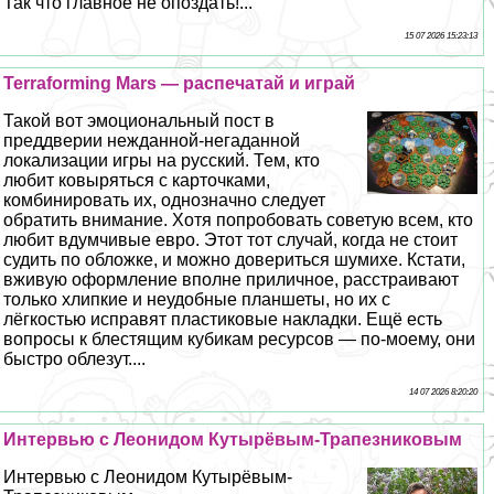
Так что главное не опоздать!...
15 07 2026 15:23:13
Terraforming Mars — распечатай и играй
Такой вот эмоциональный пост в
преддверии нежданной-негаданной
локализации игры на русский. Тем, кто
любит ковыряться с карточками,
комбинировать их, однозначно следует
обратить внимание. Хотя попробовать советую всем, кто
любит вдумчивые евро. Этот тот случай, когда не стоит
судить по обложке, и можно довериться шумихе. Кстати,
вживую оформление вполне приличное, расстраивают
только хлипкие и неудобные планшеты, но их с
лёгкостью исправят пластиковые накладки. Ещё есть
вопросы к блестящим кубикам ресурсов — по-моему, они
быстро облезут....
14 07 2026 8:20:20
Интервью с Леонидом Кутырёвым-Трапезниковым
Интервью с Леонидом Кутырёвым-