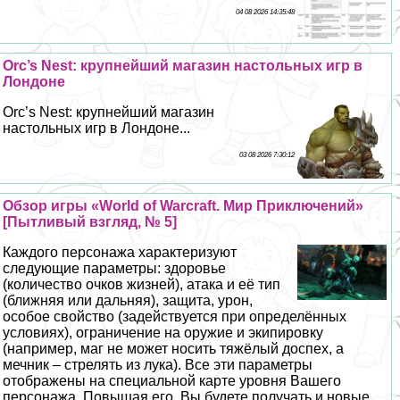
04 08 2026 14:35:48
Orc’s Nest: крупнейший магазин настольных игр в
Лондоне
Orc’s Nest: крупнейший магазин
настольных игр в Лондоне...
03 08 2026 7:30:12
Обзор игры «World of Warcraft. Мир Приключений»
[Пытливый взгляд, № 5]
Каждого персонажа хаpaктеризуют
следующие параметры: здоровье
(количество очков жизней), атака и её тип
(ближняя или дальняя), защита, урон,
особое свойство (задействуется при определённых
условиях), ограничение на оружие и экипировку
(например, маг не может носить тяжёлый доспех, а
мечник – стрелять из лука). Все эти параметры
отображены на специальной карте уровня Вашего
персонажа. Повышая его, Вы будете получать и новые