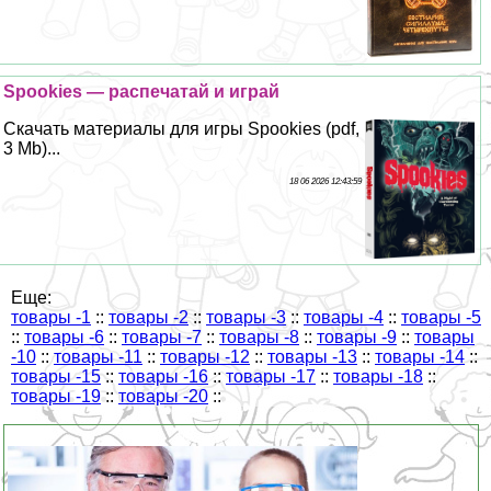
Spookies — распечатай и играй
Скачать материалы для игры Spookies (pdf,
3 Mb)...
18 06 2026 12:43:59
Еще:
товары -1
::
товары -2
::
товары -3
::
товары -4
::
товары -5
::
товары -6
::
товары -7
::
товары -8
::
товары -9
::
товары
-10
::
товары -11
::
товары -12
::
товары -13
::
товары -14
::
товары -15
::
товары -16
::
товары -17
::
товары -18
::
товары -19
::
товары -20
::