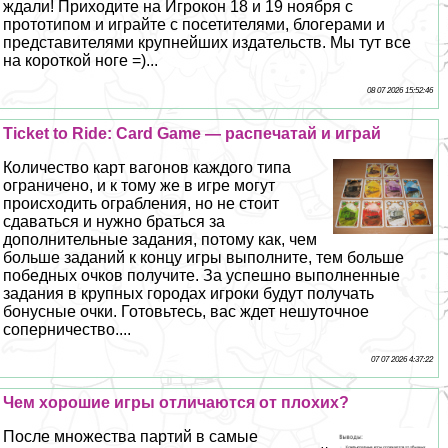
ждали! Приходите на Игрокон 18 и 19 ноября с
прототипом и играйте с посетителями, блогерами и
представителями крупнейших издательств. Мы тут все
на короткой ноге =)...
08 07 2026 15:52:46
Ticket to Ride: Card Game — распечатай и играй
Количество карт вагонов каждого типа
ограничено, и к тому же в игре могут
происходить ограбления, но не стоит
сдаваться и нужно браться за
дополнительные задания, потому как, чем
больше заданий к концу игры выполните, тем больше
победных очков получите. За успешно выполненные
задания в крупных городах игроки будут получать
бонусные очки. Готовьтесь, вас ждет нешуточное
соперничество....
07 07 2026 4:37:22
Чем хорошие игры отличаются от плохих?
После множества партий в самые