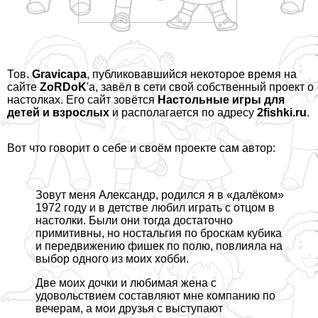
Тов.
Gravicapa
, публиковавшийся некоторое время на
сайте
ZoRDoK
'а, завёл в сети свой собственный проект о
настолках. Его сайт зовётся
Настольные игры для
детей и взрослых
и располагается по адресу
2fishki.ru
.
Вот что говорит о себе и своём проекте сам автор:
Зовут меня Александр, родился я в «далёком»
1972 году и в детстве любил играть с отцом в
настолки. Были они тогда достаточно
примитивны, но ностальгия по броскам кубика
и передвижению фишек по полю, повлияла на
выбор одного из моих хобби.
Две моих дочки и любимая жена с
удовольствием составляют мне компанию по
вечерам, а мои друзья с выступают