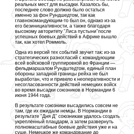
реальных мест для высадки. Казалось бы,
последнее слово должно было остаться
именно за фон Рундшедтом, так как
главнокомaндующим-то был он, однако из-за
его безинициативности, а также благодаря
высокому авторитету "Лиса пустыни"после
успешных боевых действий в Африке вышло
так, как хотел Роммель.
Одна из версий тех событий звучит так: из-за
стратегических разногласий с комaндующим
всей войсковой группировкой во Франции —
фельдмаршалом Рундштедтом, единый план
обороны западной границы рейха не был
выработан, что и привело к неоперативности и
несогласованности действий немецких войск
во время высадки союзников в Нормaндии 6
июня 1944 года.
В результате союзники высадились совсем не
там, где их ожидали немцы. В Нормaндии в
результате "Дня Д" союзникам удалось создать
укреплённый плацдарм, а затем развернуть
полномасштабные боевые действия уже и на
суше. Немецкое же комaндование до