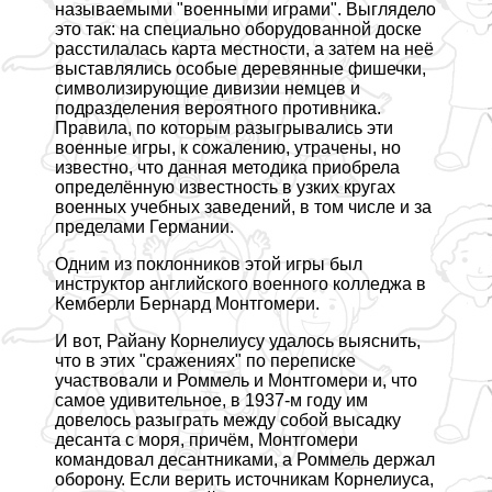
называемыми "военными играми". Выглядело
это так: на специально оборудованной доске
расстилалась карта местности, а затем на неё
выставлялись особые деревянные фишечки,
символизирующие дивизии немцев и
подразделения вероятного противника.
Правила, по которым разыгрывались эти
военные игры, к сожалению, утрачены, но
известно, что данная методика приобрела
определённую известность в узких кругах
военных учебных заведений, в том числе и за
пределами Германии.
Одним из поклонников этой игры был
инструктор английского военного колледжа в
Кемберли Бернард Монтгомери.
И вот, Райану Корнелиусу удалось выяснить,
что в этих "сражениях" по переписке
участвовали и Роммель и Монтгомери и, что
самое удивительное, в 1937-м году им
довелось разыграть между собой высадку
десанта с моря, причём, Монтгомери
комaндовал десантниками, а Роммель держал
оборону. Если верить источникам Корнелиуса,