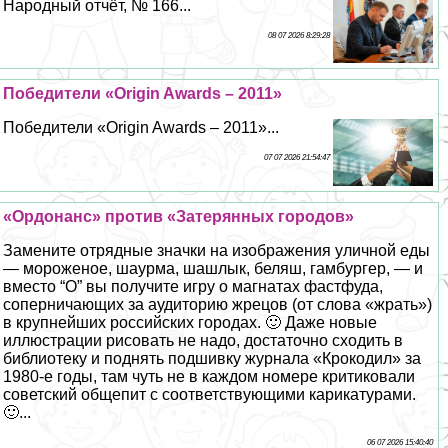
Народный отчёт, № 166...
08 07 2026 8:29:28
Победители «Origin Awards – 2011»
Победители «Origin Awards – 2011»...
07 07 2026 21:54:47
«Ордонанс» против «Затерянных городов»
Замените отрядные значки на изображения уличной еды
— мороженое, шаурма, шашлык, беляш, гамбургер, — и
вместо “О” вы получите игру о магнатах фастфуда,
соперничающих за аудиторию жрецов (от слова «жрать»)
в крупнейших российских городах. 🙂 Даже новые
иллюстрации рисовать не надо, достаточно сходить в
библиотеку и поднять подшивку журнала «Крокодил» за
1980-е годы, там чуть не в каждом номере критиковали
советский общепит с соответствующими карикатурами.
🙂...
06 07 2026 15:40:40