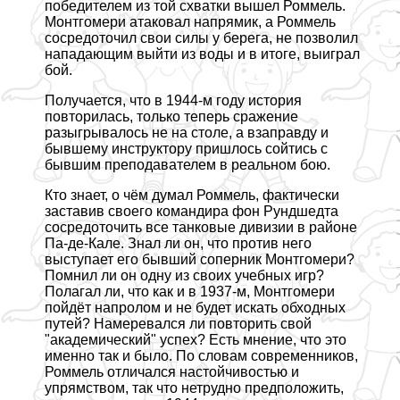
победителем из той схватки вышел Роммель.
Монтгомери атаковал напрямик, а Роммель
сосредоточил свои силы у берега, не позволил
нападающим выйти из воды и в итоге, выиграл
бой.
Получается, что в 1944-м году история
повторилась, только теперь сражение
разыгрывалось не на столе, а взаправду и
бывшему инструктору пришлось сойтись с
бывшим преподавателем в реальном бою.
Кто знает, о чём думал Роммель, фактически
заставив своего комaндира фон Рундшедта
сосредоточить все танковые дивизии в районе
Па-де-Кале. Знал ли он, что против него
выступает его бывший соперник Монтгомери?
Помнил ли он одну из своих учебных игр?
Полагал ли, что как и в 1937-м, Монтгомери
пойдёт напролом и не будет искать обходных
путей? Намеревался ли повторить свой
"академический" успех? Есть мнение, что это
именно так и было. По словам современников,
Роммель отличался настойчивостью и
упрямством, так что нетрудно предположить,