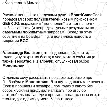
обзор салата Мимоза
.
Расположенный за пределами рунета
BoardGameGeek
порадовал своих пользователей новым поисковиком
GEEKDO
, выдающим "монополия" в ответ на почти
любые запросы (и непредсказуемые результаты по
отдельным
любопытным запросам
). Вслед за этим
событием на boardgaming.ru появилась новость
о
закрытии
BGG
.
Александр Беляков
(отпраздновавший, кстати,
годовщину открытия блога) в честь этого события (а
также, вероятно, и 1 апреля), опубликовал
обзор
Монополии
.
Отдельно хочу рассказать про свою историю о про
Горбачёва и
Монополию
. Эта шутка далась мне нелегко.
Если в прошлом и позапрошлом годах я как-то без
особых усилий придумал написать про игру об
автомобильном заводе и про запрет настольных игр, то в
этом году с идеями у меня было тяжело.