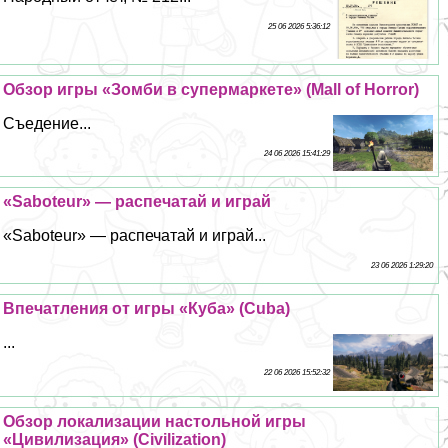
25 06 2026 5:36:12
Обзор игры «Зомби в супермаркете» (Mall of Horror)
Съедение...
24 06 2026 15:41:29
«Saboteur» — распечатай и играй
«Saboteur» — распечатай и играй...
23 06 2026 1:29:20
Впечатления от игры «Куба» (Cuba)
...
22 06 2026 15:52:32
Обзор локализации настольной игры
«Цивилизация» (Civilization)