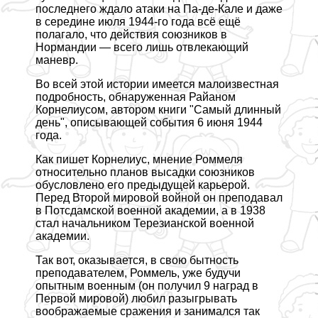
последнего ждало атаки на Па-де-Кале и даже
в середине июля 1944-го года всё ещё
полагало, что действия союзников в
Нормaндии — всего лишь отвлекающий
маневр.
Во всей этой истории имеется малоизвестная
подробность, обнаруженная Райаном
Корнелиусом, автором книги "Самый длинный
день", описывающей события 6 июня 1944
года.
Как пишет Корнелиус, мнение Роммеля
относительно планов высадки союзников
обусловлено его предыдущей карьерой.
Перед Второй мировой войной он преподавал
в Потсдамской военной академии, а в 1938
стал начальником Терезианской военной
академии.
Так вот, оказывается, в свою бытность
преподавателем, Роммель, уже будучи
опытным военным (он получил 9 наград в
Первой мировой) любил разыгрывать
воображаемые сражения и занимался так