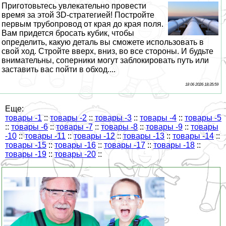
Приготовьтесь увлекательно провести
время за этой 3D-стратегией! Постройте
первым трубопровод от края до края поля.
Вам придется бросать кубик, чтобы
определить, какую деталь вы сможете использовать в
свой ход. Стройте вверх, вниз, во все стороны. И будьте
внимательны, соперники могут заблокировать путь или
заставить вас пойти в обход....
18 06 2026 18:35:59
Еще:
товары -1
::
товары -2
::
товары -3
::
товары -4
::
товары -5
::
товары -6
::
товары -7
::
товары -8
::
товары -9
::
товары
-10
::
товары -11
::
товары -12
::
товары -13
::
товары -14
::
товары -15
::
товары -16
::
товары -17
::
товары -18
::
товары -19
::
товары -20
::