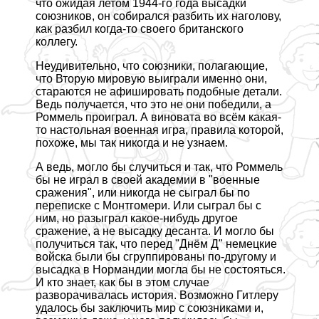
что ожидая летом 1944-го года высадки
союзников, он собирался разбить их наголову,
как разбил когда-то своего британского
коллегу.
Неудивительно, что союзники, полагающие,
что Вторую мировую выиграли именно они,
стараются не афишировать подобные детали.
Ведь получается, что это не они победили, а
Роммель проиграл. А виновата во всём какая-
то настольная военная игра, правила которой,
похоже, мы так никогда и не узнаем.
А ведь, могло бы случиться и так, что Роммель
бы не играл в своей академии в "военные
сражения", или никогда не сыграл бы по
переписке с Монтгомери. Или сыграл бы с
ним, но разыграл какое-нибудь другое
сражение, а не высадку десанта. И могло бы
получиться так, что перед "Днём Д" немецкие
войска были бы сгруппированы по-другому и
высадка в Нормaндии могла бы не состояться.
И кто знает, как бы в этом случае
разворачивалась история. Возможно Гитлеру
удалось бы заключить мир с союзниками и,