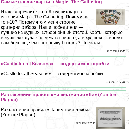
Самые плохие карты в Magic: The Gathering
Итак, встречайте. Топ-8 худших карт в
истории Magic: The Gathering. Почему не
топ-10? Потому что у меня строгие
критерии отбора! Наши победители —
лучшие из худших. Отборнейший отстой. Карты, которые
в лучшем случае не делают ничего, а в худшем — вредят
вам больше, чем сопернику. Готовы? Поехали......
30 06 2026 7:56:47
«Castle for all Seasons» — содержимое коробки
«Castle for all Seasons» — содержимое коробки...
29 06 2026 16:58:33
Разъяснения правил «Нашествия зомби» (Zombie
Plague)
Разъяснения правил «Нашествия зомби»
(Zombie Plague)...
28 06 2026 13:55:10