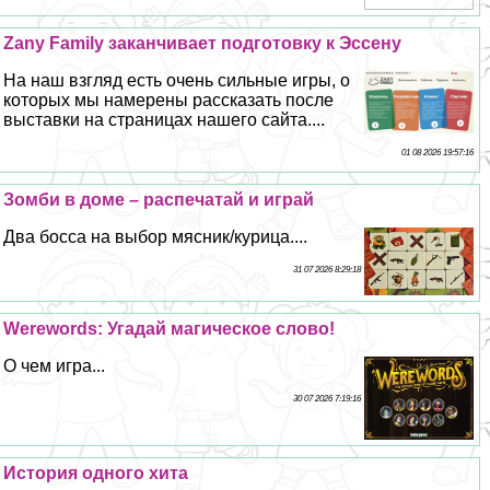
Zany Family заканчивает подготовку к Эссену
На наш взгляд есть очень сильные игры, о
которых мы намерены рассказать после
выставки на страницах нашего сайта....
01 08 2026 19:57:16
Зомби в доме – распечатай и играй
Два босса на выбор мясник/курица....
31 07 2026 8:29:18
Werewords: Угадай магическое слово!
О чем игра...
30 07 2026 7:19:16
История одного хита