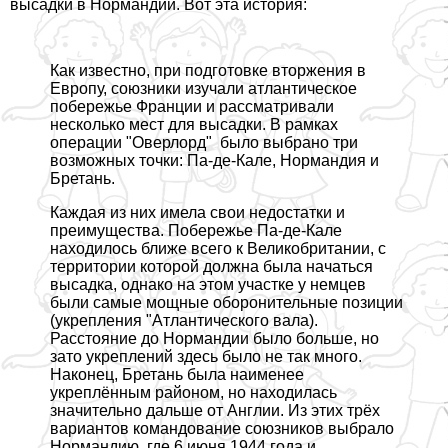
высадки в Нормaндии. Вот эта история:
Как известно, при подготовке вторжения в
Европу, союзники изучали атлантическое
побережье Франции и рассматривали
несколько мест для высадки. В рамках
операции "Оверлорд" было выбрано три
возможных точки: Па-де-Кале, Нормaндия и
Бретань.
Каждая из них имела свои недостатки и
преимущества. Побережье Па-де-Кале
находилось ближе всего к Великобритании, с
территории которой должна была начаться
высадка, однако на этом участке у немцев
были самые мощные оборонительные позиции
(укрепления "Атлантического вала).
Расстояние до Нормaндии было больше, но
зато укреплений здесь было не так много.
Наконец, Бретань была наименее
укреплённым районом, но находилась
значительно дальше от Англии. Из этих трёх
вариантов комaндование союзников выбрало
Нормaндию, где 6 июня 1944 года и