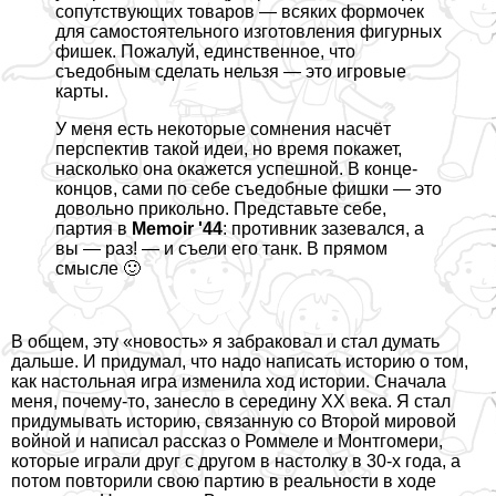
сопутствующих товаров — всяких формочек
для самостоятельного изготовления фигурных
фишек. Пожалуй, единственное, что
съедобным сделать нельзя — это игровые
карты.
У меня есть некоторые сомнения насчёт
перспектив такой идеи, но время покажет,
насколько она окажется успешной. В конце-
концов, сами по себе съедобные фишки — это
довольно прикольно. Представьте себе,
партия в
Memoir '44
: противник зазевался, а
вы — раз! — и съели его танк. В прямом
смысле 🙂
В общем, эту «новость» я забpaковал и стал думать
дальше. И придумал, что надо написать историю о том,
как настольная игра изменила ход истории. Сначала
меня, почему-то, занесло в середину XX века. Я стал
придумывать историю, связанную со Второй мировой
войной и написал рассказ о Роммеле и Монтгомери,
которые играли друг с другом в настолку в 30-х года, а
потом повторили свою партию в реальности в ходе