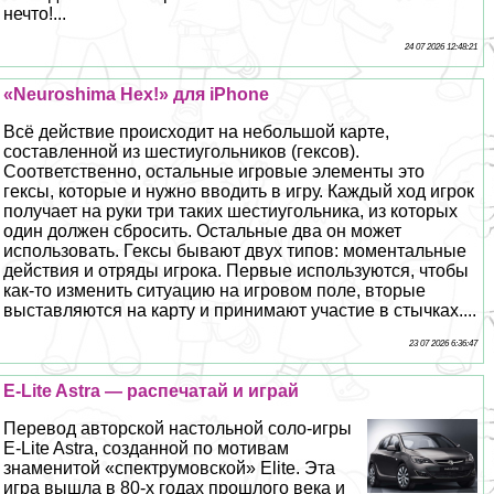
нечто!...
24 07 2026 12:48:21
«Neuroshima Hex!» для iPhone
Всё действие происходит на небольшой карте,
составленной из шестиугольников (гексов).
Соответственно, остальные игровые элементы это
гексы, которые и нужно вводить в игру. Каждый ход игрок
получает на руки три таких шестиугольника, из которых
один должен сбросить. Остальные два он может
использовать. Гексы бывают двух типов: моментальные
действия и отряды игрока. Первые используются, чтобы
как-то изменить ситуацию на игровом поле, вторые
выставляются на карту и принимают участие в стычках....
23 07 2026 6:36:47
E-Lite Astra — распечатай и играй
Перевод авторской настольной соло-игры
E-Lite Astra, созданной по мотивам
знаменитой «спектрумовской» Elite. Эта
игра вышла в 80-х годах прошлого века и