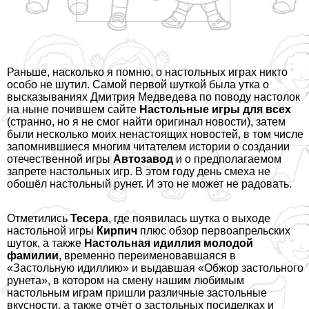
Раньше, насколько я помню, о настольных играх никто
особо не шутил. Самой первой шуткой была утка о
высказываниях Дмитрия Медведева по поводу настолок
на ныне почившем сайте
Настольные игры для всех
(странно, но я не смог найти оригинал новости), затем
были несколько моих ненастоящих новостей, в том числе
запомнившиеся многим читателем истории
о создании
отечественной игры
Автозавод
и
о предполагаемом
запрете настольных игр
. В этом году день смеха не
обошёл настольный рунет. И это не может не радовать.
Отметились
Тесера
, где появилась шутка о выходе
настольной игры
Кирпич
плюс
обзор первоапрельских
шуток
, а также
Настольная идиллия молодой
фамилии
, временно переименовавшаяся в
«Застольную идиллию» и выдавшая
«Обжор застольного
рунета»
, в котором на смену нашим любимым
настольным играм пришли различные застольные
вкусности, а также
отчёт о застольных посиделках
и