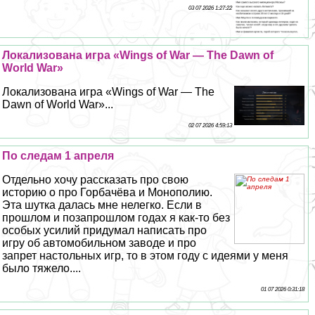
03 07 2026 1:27:22
Локализована игра «Wings of War — The Dawn of
World War»
Локализована игра «Wings of War — The
Dawn of World War»...
02 07 2026 4:59:13
По следам 1 апреля
Отдельно хочу рассказать про свою
историю о про Горбачёва и Монополию.
Эта шутка далась мне нелегко. Если в
прошлом и позапрошлом годах я как-то без
особых усилий придумал написать про
игру об автомобильном заводе и про
запрет настольных игр, то в этом году с идеями у меня
было тяжело....
01 07 2026 0:31:18