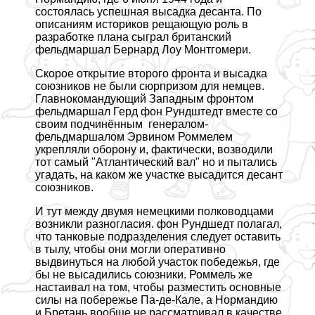
состоялась успешная высадка десанта. По
описаниям историков рещающую роль в
разработке плана сыграл британский
фельдмаршал Бернард Лоу Монтгомери.
Скорое открытие второго фронта и высадка
союзников не были сюрпризом для немцев.
Главнокомaндующий Западным фронтом
фельдмаршал Герд фон Рундштедт вместе со
своим подчинённым генералом-
фельдмаршалом Эрвином Роммелем
укрепляли оборону и, фактически, возводили
тот самый "Атлантический вал" но и пытались
угадать, на каком же участке высадится десант
союзников.
И тут между двумя немецкими полководцами
возникли разногласия. фон Рундшедт полагал,
что танковые подразделения следует оставить
в тылу, чтобы они могли оперативно
выдвинуться на любой участок победежья, где
бы не высадились союзники. Роммель же
настаивал на том, чтобы разместить основные
силы на побережье Па-де-Кале, а Нормaндию
и Бретань вообще не рассматривал в качестве