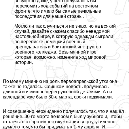
возможно даже, у него получилось бы
переломить ход событий на восточном
фронте, что имело бы самые печальные
последствия для нашей страны.
Могло ли так случиться я не знаю, но на всякий
случай, давайте скажем спасибо неведомой
настольной игре, в которую однажды сыграли
по переписке немецкий военный
преподаватель и британский инструктор
военного колледжа. Безымянной игре,
которая, возможно, изменила ход мировой
истории.
По моему мнению на роль первоапрельской утки она
также не годилась. Слишком новость получилась
длинной и излишне перегруженной деталями. А на
календаре уже было 30-е марта, сроки поджимали.
И совершенно неожиданно получилось так, что я нашёл
решение. 30-го марта вечером я был у зубного и, чтобы
отвлечься от противного жужжания во рту, усиленно
думал о том, что бы придумать к 1-му апреля. И