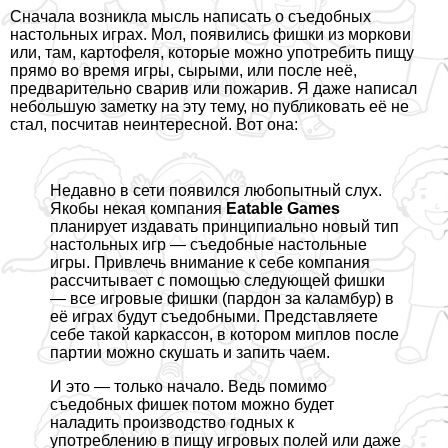
Сначала возникла мысль написать о съедобных
настольных играх. Мол, появились фишки из моркови
или, там, картофеля, которые можно употребить пищу
прямо во время игры, сырыми, или после неё,
предварительно сварив или пожарив. Я даже написал
небольшую заметку на эту тему, но публиковать её не
стал, посчитав неинтересной. Вот она:
Недавно в сети появился любопытный слух.
Якобы некая компания
Eatable Games
планирует издавать принципиально новый тип
настольных игр — съедобные настольные
игры. Привлечь внимание к себе компания
рассчитывает с помощью следующей фишки
— все игровые фишки (пардон за каламбур) в
её играх будут съедобными. Представляете
себе такой каркассон, в котором миплов после
партии можно скушать и запить чаем.
И это — только начало. Ведь помимо
съедобных фишек потом можно будет
наладить производство годных к
употрeблению в пищу игровых полей или даже