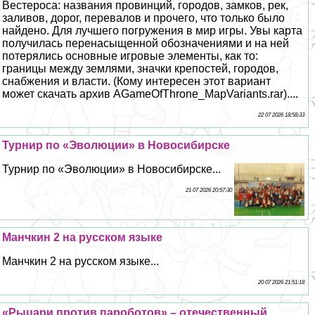
Вестероса: названия провинций, городов, замков, рек,
заливов, дорог, перевалов и прочего, что только было
найдено. Для лучшего погружения в мир игры. Увы карта
получилась перенасыщенной обозначениями и на ней
потерялись основные игровые элементы, как то:
границы между землями, значки крепостей, городов,
снабжения и власти. (Кому интересен этот вариант
может скачать архив AGameOfThrone_MapVariants.rar)....
22 07 2026 18:58:33
Турнир по «Эволюции» в Новосибирске
Турнир по «Эволюции» в Новосибирске...
21 07 2026 20:57:30
Манчкин 2 на русском языке
Манчкин 2 на русском языке...
20 07 2026 21:51:18
«Рыцари против пароботов» – отечественный