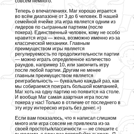
совсем немного.
Теперь о впечатлениях. Маг хорошо играется
во всём диапазоне от 3 до 6 человек. В нашей
семейной ячейке эта игра является одним из
лидеров по сыгранным партиям (после
покера). Единственный человек, кому не особо
нравится игра — жена, возможно именно из-за
классической механики. Главным
преимуществом игры является
регулируемость по продолжительности партии
— можно играть определенное количество
раундов, например 10, или закончить игру
после любой партии. Другим не менее
главным преимуществом является
реиграбельность — буквально каждый раз, как
мы собираемся поиграть большой компанией,
Маг хоть на одну партию но появится на столе.
И вообще Маг самая азapтная игра после
покера у нас! Только в отличие от последнего в
эту игру интересно играть без денег. =)
Если вам показалось, что я написал слишком
много или игра совсем не привлекла из-за
своей простоты/классичности — не спешите с