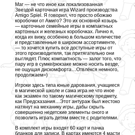
Маг — не что иное как локализованная
Звездой карточная игра Wizard производства
Amigo Spiel. Я говорил, что просто обожаю
коробочки от Амиго? Это их основной козырь
— карточные семейные игры в компактных
картонных и железных коробочках. Лично я,
когда их вижу, особенно в большом количестве
и представленные в широком ассортименте,
— то хочется купить все доступные игры от
этого производителя, так притягательно они
выглядят. Плюс компактность — залог того, что
пару игр в сумке/рюкзаке можно носить везде,
не ощущая дискомфорта…Отвлёкся немного,
продолжаем=)
Игроки здесь типа юные дарования, учащиеся
в магической школе и сама игра не что иное
как экзамен по такому магическому предмету,
как Предсказания…Этот антураж был жестоко
натянут на механику игры, дабы скрыть
совершенно недетские элементы оного и
позволить играть детям вместе с родителями.
В комплект игры входят 60 карт и пачка
бланков для записи. В картах имеются 4 масти