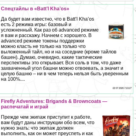
Спецтайлы в «Batt’l Kha’os»
Да будет вам известно, что в Batt’l Kha’os
есть 2 режима игры: базовый и
усложненный. Как раз об advanced режиме
я вам и расскажу. Начнем с хорошего. В
advanced режиме токены поддержки
можно класть не только на только что
выложенный тайл, но и на соседние (кроме тайлов
башен). Думаю, очевидно, какие тактические
перспективы это открывает. Вся соль в том, что даже
захваченный угол башни можно отвоевать, а значит и
целую башню – ни в чем теперь нельзя быть уверенным
на 100%....
02 07 2026 7:23:27
Firefly Adventures: Brigands & Browncoats —
распечатай и играй
Прежде чем экипаж приступит к работе,
вам будут даны инструкции обо всем, что
нужно знать: что экипаж должен
выполнить, как он может преуспеть и как