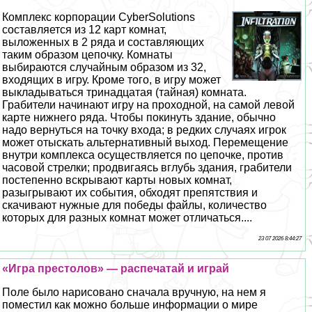
Комплекс корпорации CyberSolutions
составляется из 12 карт комнат,
выложенных в 2 ряда и составляющих
таким образом цепочку. Комнаты
выбираются случайным образом из 32,
входящих в игру. Кроме того, в игру может
выкладываться тринадцатая (тайная) комната.
Грабители начинают игру на проходной, на самой левой
карте нижнего ряда. Чтобы покинуть здание, обычно
надо вернуться на точку входа; в редких случаях игрок
может отыскать альтернативный выход. Перемещение
внутри комплекса осуществляется по цепочке, против
часовой стрелки; продвигаясь вглубь здания, грабители
постепенно вскрывают карты новых комнат,
разыгрывают их события, обходят препятствия и
скачивают нужные для победы файлы, количество
которых для разных комнат может отличаться....
23 07 2026 8:44:27
«Игра престолов» — распечатай и играй
Поле было нарисовано сначала вручную, на нем я
поместил как можно больше информации о мире