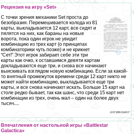
Рецензия на игру «Set»
С точки зрения механики Set проста до
безобразия. Перемешивается колода из 81
карты, выкладывается 12 карт, все сидят и
пялятся на них, как бapaны на новые
ворота, пока один игрок не увидит
комбинацию из трех карт (о принципах
комбинаторики чуть позже) и не крикнет
“Сет!” Этот игрок забирает себе эти три
карты как очко, к оставшимся девяти картам
докладываются еще три, и снова все начинают
выискивать взглядом новую комбинацию. Если за какой-
то внятный промежуток времени среди 12 карт никто не
может найти комбинацию, выкладывается еще три
карты, и все снова начинают искать. Больше 15 карт на
столе редко бывает, так как шанс, что среди 15 карт нет
комбинации из трех, очень мал – один на более двух
тысяч....
13 07 2026 23:42:17
Впечатления от настольной игры «Battlestar
Galactica»