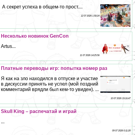
А секрет успеха в общем-то прост....
12 07 2026 1:50:24
Несколько новинок GenCon
Artus...
11 07 2026 14:25:56
Платные переводы игр: попытка номер раз
Я как на зло находился в отпуске и участие
в дискуссии принять не успел (мой поздний
комментарий врядли был кем-то увиден). ...
10 07 2026 19:16:47
Skull King – распечатай и играй
...
09 07 2026 0:11:20