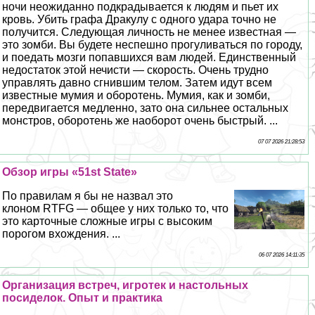
ночи неожиданно подкрадывается к людям и пьет их
кровь. Убить графа Дpaкулу с одного удара точно не
получится. Следующая личность не менее известная —
это зомби. Вы будете неспешно прогуливаться по городу,
и поедать мозги попавшихся вам людей. Единственный
недостаток этой нечисти — скорость. Очень трудно
управлять давно сгнившим телом. Затем идут всем
известные мумия и оборотень. Мумия, как и зомби,
передвигается медленно, зато она сильнее остальных
монстров, оборотень же наоборот очень быстрый. ...
07 07 2026 21:28:53
Обзор игры «51st State»
По правилам я бы не назвал это
клоном RTFG — общее у них только то, что
это карточные сложные игры с высоким
порогом вхождения. ...
06 07 2026 14:11:35
Организация встреч, игротек и настольных
посиделок. Опыт и пpaктика