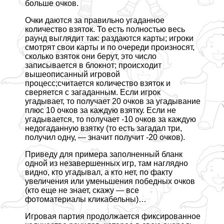
больше очков.
Очки даются за правильно угаданное
количество взяток. То есть полностью весь
раунд выглядит так: раздаются карты; игроки
смотрят свои карты и по очереди произносят,
сколько взяток они берут, это число
записывается в блокнот; происходит
вышеописанный игровой
процесс;считается количество взяток и
сверяется с загаданным. Если игрок
угадывает, то получает 20 очков за угадывание
плюс 10 очков за каждую взятку. Если не
угадывается, то получает -10 очков за каждую
недогаданную взятку (то есть загадал три,
получил одну, — значит получит -20 очков).
Приведу для примера заполненный бланк
одной из незавершенных игр, там наглядно
видно, кто угадывал, а кто нет, по факту
увеличения или уменьшения победных очков
(кто еще не знает, скажу — все
фотоматериалы кликабельны)…
Игровая партия продолжается фиксированное