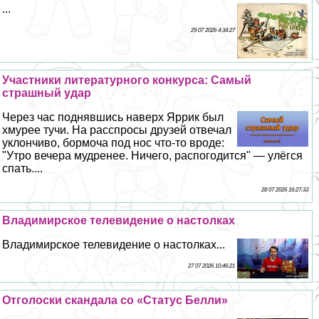
...
29 07 2026 4:34:27
Участники литературного конкурса: Самый
страшный удар
Через час поднявшись наверх Яррик был
хмурее тучи. На расспросы друзей отвечал
уклончиво, бормоча под нос что-то вроде:
"Утро вечера мудренее. Ничего, распогодится" — улёгся
спать....
28 07 2026 16:27:33
Владимирское телевидение о настолках
Владимирское телевидение о настолках...
27 07 2026 10:46:21
Отголоски скандала со «Статус Белли»