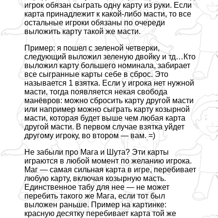
игрок обязан сыграть одну карту из руки. Если
карта принадлежит к какой-либо масти, то все
остальные игроки обязаны по очереди
выложить карту такой же масти.
Пример: я пошел с зеленой четверки,
следующий выложил зеленую двойку и тд…Кто
выложил карту большего номинала, забирает
все сыгранные карты себе в сброс. Это
называется 1 взятка. Если у игрока нет нужной
масти, тогда появляется некая свобода
манёвров: можно сбросить карту другой масти
или например можно сыграть карту козырной
масти, которая будет выше чем любая карта
другой масти. В первом случае взятка уйдет
другому игроку, во втором — вам. =)
Не забыли про Мага и Шута? Эти карты
играются в любой момент по желанию игрока.
Маг — самая сильная карта в игре, перебивает
любую карту, включая козырную масть.
Единственное табу для нее — не может
перебить такого же Мага, если тот был
выложен раньше. Пример на картинке:
красную десятку перебивает карта той же