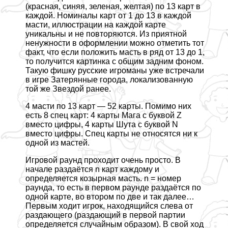
(красная, синяя, зеленая, желтая) по 13 карт в
каждой. Номиналы карт от 1 до 13 в каждой
масти, иллюстрации на каждой карте
уникальны и не повторяются. Из приятной
ненужности в оформлении можно отметить тот
факт, что если положить масть в ряд от 13 до 1,
то получится картинка с общим задним фоном.
Такую фишку русские игроманы уже встречали
в игре Затерянные города, локализованную
той же Звездой ранее.
4 масти по 13 карт — 52 карты. Помимо них
есть 8 спец карт: 4 карты Мага с буквой Z
вместо цифры, 4 карты Шута с буквой N
вместо цифры. Спец карты не относятся ни к
одной из мастей.
Игровой раунд проходит очень просто. В
начале раздаётся n карт каждому и
определяется козырная масть. n = номер
раунда, то есть в первом раунде раздаётся по
одной карте, во втором по две и так далее…
Первым ходит игрок, находящийся слева от
раздающего (раздающий в первой партии
определяется случайным образом). В свой ход