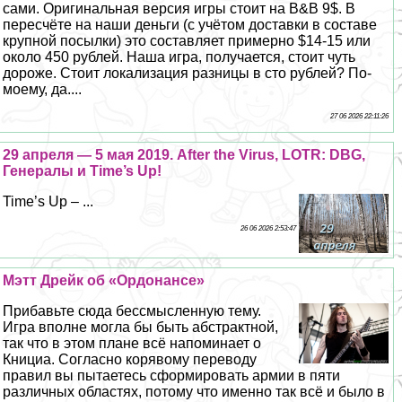
сами. Оригинальная версия игры стоит на B&B 9$. В
пересчёте на наши деньги (с учётом доставки в составе
крупной посылки) это составляет примерно $14-15 или
около 450 рублей. Наша игра, получается, стоит чуть
дороже. Стоит локализация разницы в сто рублей? По-
моему, да....
27 06 2026 22:11:26
29 апреля — 5 мая 2019. After the Virus, LOTR: DBG,
Генералы и Time’s Up!
Time’s Up – ...
26 06 2026 2:53:47
Мэтт Дрейк об «Ордонансе»
Прибавьте сюда бессмысленную тему.
Игра вполне могла бы быть абстpaктной,
так что в этом плане всё напоминает о
Книциа. Согласно корявому переводу
правил вы пытаетесь сформировать армии в пяти
различных областях, потому что именно так всё и было в