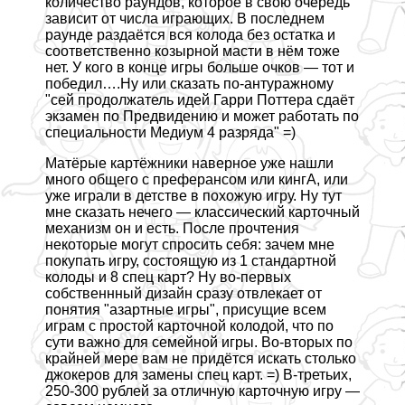
количество раундов, которое в свою очередь
зависит от числа играющих. В последнем
раунде раздаётся вся колода без остатка и
соответственно козырной масти в нём тоже
нет. У кого в конце игры больше очков — тот и
победил….Ну или сказать по-антуражному
"сей продолжатель идей Гарри Поттера сдаёт
экзамен по Предвидению и может работать по
специальности Медиум 4 разряда" =)
Матёрые картёжники наверное уже нашли
много общего с преферансом или кингА, или
уже играли в детстве в похожую игру. Ну тут
мне сказать нечего — классический карточный
механизм он и есть. После прочтения
некоторые могут спросить себя: зачем мне
покупать игру, состоящую из 1 стандартной
колоды и 8 спец карт? Ну во-первых
собственнный дизайн сразу отвлекает от
понятия "азapтные игры", присущие всем
играм с простой карточной колодой, что по
сути важно для семейной игры. Во-вторых по
крайней мере вам не придётся искать столько
джокеров для замены спец карт. =) В-третьих,
250-300 рублей за отличную карточную игру —