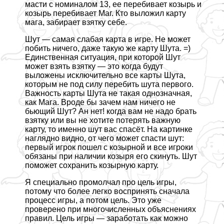
масти с номиналом 13, ее перебивает козырь и
козырь перебивает Маг. Кто выложил карту
мага, забирает взятку себе.
Шут — самая слабая карта в игре. Не может
побить ничего, даже такую же карту Шута. =)
Единственная ситуация, при которой Шут
может взять взятку — это когда будут
выложены исключительно все карты Шута,
которым не под силу перебить шута первого.
Важность карты Шута не такая однозначная,
как Мага. Вроде бы зачем нам ничего не
бьющий Шут? Ан нет! когда вам не надо брать
взятку или вы не хотите потерять важную
карту, то именно шут вас спасёт. На картинке
наглядно видно, от чего может спасти шут:
первый игрок пошел с козырной и все игроки
обязаны при наличии козыря его скинуть. Шут
поможет сохранить козырную карту.
Я специально промолчал про цель игры,
потому что более легко воспринять сначала
процесс игры, а потом цель. Это уже
проверено при многочисленных объяснениях
правил. Цель игры — заработать как можно