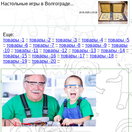
Настольные игры в Волгограде...
18 06 2026 1:23:36
Еще:
товары -1
::
товары -2
::
товары -3
::
товары -4
::
товары -5
::
товары -6
::
товары -7
::
товары -8
::
товары -9
::
товары
-10
::
товары -11
::
товары -12
::
товары -13
::
товары -14
::
товары -15
::
товары -16
::
товары -17
::
товары -18
::
товары -19
::
товары -20
::