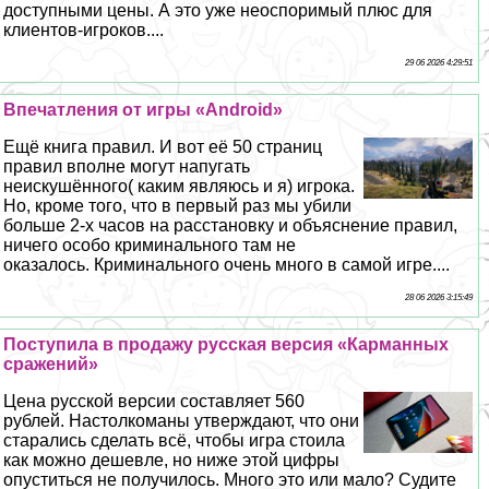
доступными цены. А это уже неоспоримый плюс для
клиентов-игроков....
29 06 2026 4:29:51
Впечатления от игры «Android»
Ещё книга правил. И вот её 50 страниц
правил вполне могут напугать
неискушённого( каким являюсь и я) игрока.
Но, кроме того, что в первый раз мы убили
больше 2-х часов на расстановку и объяснение правил,
ничего особо криминального там не
оказалось. Криминального очень много в самой игре....
28 06 2026 3:15:49
Поступила в продажу русская версия «Карманных
сражений»
Цена русской версии составляет 560
рублей. Настолкоманы утверждают, что они
старались сделать всё, чтобы игра стоила
как можно дешевле, но ниже этой цифры
опуститься не получилось. Много это или мало? Судите