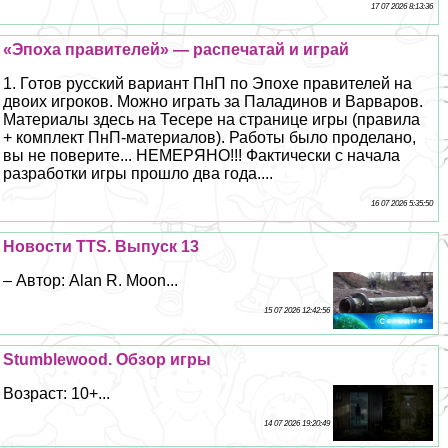
17 07 2026 8:13:36
«Эпоха правителей» — распечатай и играй
1. Готов русский вариант ПнП по Эпохе правителей на
двоих игроков. Можно играть за Паладинов и Варваров.
Материалы здесь на Тесере на странице игры (правила
+ комплект ПнП-материалов). Работы было проделано,
вы не поверите... НЕМЕРЯНО!!! Фактически с начала
разработки игры прошло два года....
16 07 2026 5:35:50
Новости TTS. Выпуск 13
– Автор: Alan R. Moon...
15 07 2026 12:42:56
Stumblewood. Обзор игры
Возраст: 10+...
14 07 2026 19:20:49