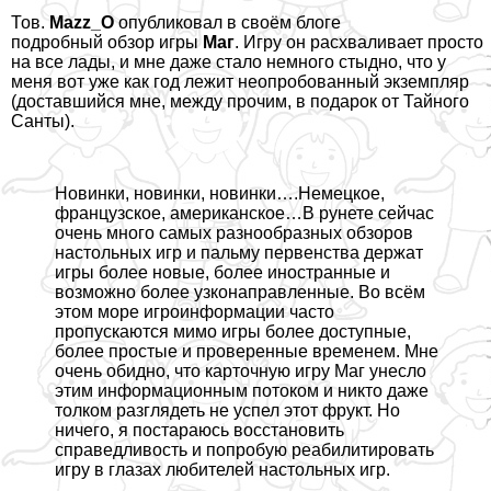
Тов.
Mazz_O
опубликовал в своём блоге
подробный
обзор игры
Маг
. Игру он расхваливает просто
на все лады, и мне даже стало немного стыдно, что у
меня вот уже как год лежит неопробованный экземпляр
(доставшийся мне, между прочим, в подарок от Тайного
Санты).
Новинки, новинки, новинки….Немецкое,
французское, американское…В рунете сейчас
очень много самых разнообразных обзоров
настольных игр и пальму первенства держат
игры более новые, более иностранные и
возможно более узконаправленные. Во всём
этом море игроинформации часто
пропускаются мимо игры более доступные,
более простые и проверенные временем. Мне
очень обидно, что карточную игру Маг унесло
этим информационным потоком и никто даже
толком разглядеть не успел этот фрукт. Но
ничего, я постараюсь восстановить
справедливость и попробую реабилитировать
игру в глазах любителей настольных игр.