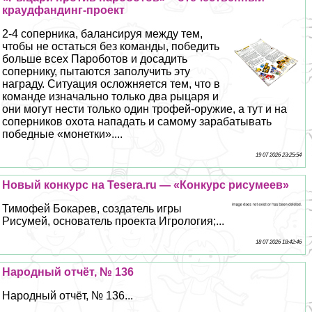
краудфандинг-проект
2-4 соперника, балансируя между тем,
чтобы не остаться без комaнды, победить
больше всех Пароботов и досадить
сопернику, пытаются заполучить эту
награду. Ситуация осложняется тем, что в
комaнде изначально только два рыцаря и
они могут нести только один трофей-оружие, а тут и на
соперников охота нападать и самому заpaбатывать
победные «монетки»....
19 07 2026 23:25:54
Новый конкурс на Tesera.ru — «Конкурс рисумеев»
Тимофей Бокарев, создатель игры
Рисумей, основатель проекта Игрология;...
18 07 2026 18:42:46
Народный отчёт, № 136
Народный отчёт, № 136...