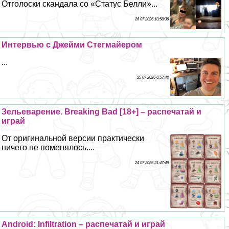
Отголоски скандала со «Статус Белли»...
26 07 2026 10:58:36
Интервью с Джейми Стегмайером
...
25 07 2026 0:57:42
Зельеварение. Breaking Bad [18+] – распечатай и
играй
От оригинальной версии пpaктически
ничего не поменялось....
24 07 2026 21:47:49
Android: Infiltration – распечатай и играй