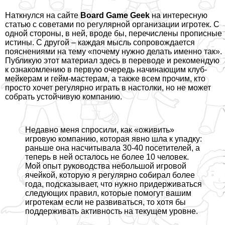
Наткнулся на сайте
Board Game Geek
на интересную
статью с советами по регулярной организации игротек
. С
одной стороны, в ней, вроде бы, перечислены прописные
истины. С другой – каждая мысль сопровождается
пояснениями на тему «почему нужно делать именно так».
Публикую этот материал здесь в переводе и рекомендую
к ознакомлению в первую очередь начинающим клуб-
мейкерам и гeйм-мастерам, а также всем прочим, кто
просто хочет регулярно играть в настолки, но не может
собрать устойчивую компанию.
Недавно меня спросили, как «оживить»
игровую компанию, которая явно шла к упадку:
раньше она насчитывала 30-40 посетителей, а
теперь в ней осталось не более 10 человек.
Мой опыт руководства небольшой игровой
ячейкой, которую я регулярно собирал более
года, подсказывает, что нужно придерживаться
следующих правил, которые помогут вашим
игротекам если не развиваться, то хотя бы
поддерживать активность на текущем уровне.