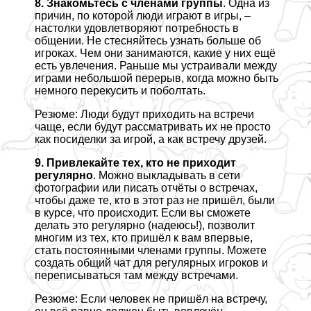
8. Знакомьтесь с члeнами группы
. Одна из
причин, по которой люди играют в игры, –
настолки удовлетворяют потребность в
общении. Не стесняйтесь узнать больше об
игроках. Чем они занимаются, какие у них ещё
есть увлечения. Раньше мы устраивали между
играми небольшой перерыв, когда можно быть
немного перекусить и поболтать.
Резюме: Люди будут приходить на встречи
чаще, если будут рассматривать их не просто
как посиделки за игрой, а как встречу друзей.
9. Привлекайте тех, кто не приходит
регулярно
. Можно выкладывать в сети
фотографии или писать отчёты о встречах,
чтобы даже те, кто в этот раз не пришёл, были
в курсе, что происходит. Если вы сможете
делать это регулярно (надеюсь!), позволит
многим из тех, кто пришёл к вам впервые,
стать постоянными члeнами группы. Можете
создать общий чат для регулярных игроков и
переписываться там между встречами.
Резюме: Если человек не пришёл на встречу,