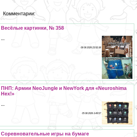
Комментарии:
Весёлые картинки, № 358
...
06 08 2026 23:52:38
ПНП: Армии NeoJungle и NewYork для «Neuroshima
Hex!»
...
05 08 2026 3:49:57
Соревновательные игры на бумаге