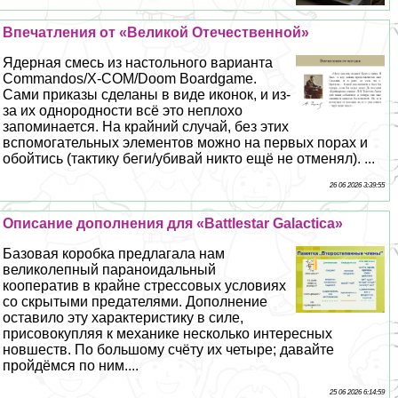
Впечатления от «Великой Отечественной»
Ядерная смесь из настольного варианта
Commandos/X-COM/Doom Boardgame.
Сами приказы сделаны в виде иконок, и из-
за их однородности всё это неплохо
запоминается. На крайний случай, без этих
вспомогательных элементов можно на первых порах и
обойтись (тактику беги/убивай никто ещё не отменял). ...
26 06 2026 3:39:55
Описание дополнения для «Battlestar Galactica»
Базовая коробка предлагала нам
великолепный параноидальный
кооператив в крайне стрессовых условиях
со скрытыми предателями. Дополнение
оставило эту хаpaктеристику в силе,
присовокупляя к механике несколько интересных
новшеств. По большому счёту их четыре; давайте
пройдёмся по ним....
25 06 2026 6:14:59