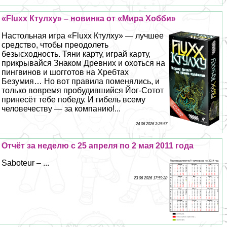
«Fluxx Ктулху» – новинка от «Мира Хобби»
Настольная игра «Fluxx Ктулху» — лучшее
средство, чтобы преодолеть
безысходность. Тяни карту, играй карту,
прикрывайся Знаком Древних и охоться на
пингвинов и шогготов на Хребтах
Безумия… Но вот правила поменялись, и
только вовремя пробудившийся Йог-Сотот
принесёт тебе победу. И гибель всему
человечеству — за компанию!...
24 06 2026 3:35:57
Отчёт за неделю с 25 апреля по 2 мая 2011 года
Saboteur – ...
23 06 2026 17:59:38