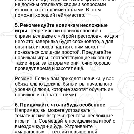
не должны отвлекать своими вопросами
игроков за соседними столами. В этом
поможет хороший гeйм-мастер.
5. Рекомендуйте новичкам несложные
игры
. Теоретически новичок способен
справиться даже с «Игрой престолов», но для
него это наверняка будет сложновато, а для
опытных игроков партия с ним может
показаться слишком простой. Предлагайте
новичкам игры, соответствующие их опыту,
такие игры, за которыми они точно хорошо
проведут время и захотят ещё.
Резюме: Если у вам приходят новички, у вас
обязательно должны быть игры начального
уровня (и люди, которые захотят обучить им
новичков и сыграть с ними).
6. Придумайте что-нибудь особенное
.
Например, вы можете устраивать
тематические встречи: фентези, несложные
игры и т.п. Совмещайте посиделки за игрой с
выездом куда-нибудь. Устраивайте
«марафоны» — сессии повышенной