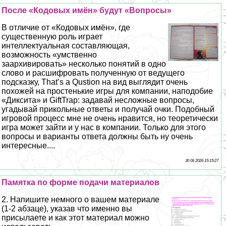
После «Кодовых имён» будут «Вопросы»
В отличие от «Кодовых имён», где
существенную роль играет
интеллектуальная составляющая,
возможность «умственно
заархивировать» несколько понятий в одно
слово и расшифровать полученную от ведущего
подсказку, That’s a Qustion на вид выглядит очень
похожей на простенькие игры для компании, наподобие
«Диксита» и GiftTrap: задавай несложные вопросы,
угадывай прикольные ответы и получай очки. Подобный
игровой процесс мне не очень нравится, но теоретически
игра может зайти и у нас в компании. Только для этого
вопросы и варианты ответа должны быть ну очень
интересные....
30 06 2026 15:15:27
Памятка по форме подачи материалов
2. Напишите немного о вашем материале
(1-2 абзаце), указав что именно вы
присылаете и как этот материал можно