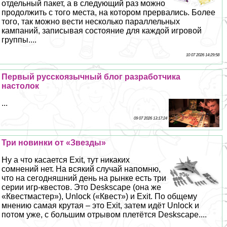
отдельный пакет, а в следующий раз можно
продолжить с того места, на котором прервались. Более
того, так можно вести несколько параллельных
кампаний, записывая состояние для каждой игровой
группы....
10 07 2026 14:29:58
Первый русскоязычный блог разработчика
настолок
...
09 07 2026 13:17:24
Три новинки от «Звезды»
Ну а что касается Exit, тут никаких
сомнений нет. На всякий случай напомню,
что на сегодняшний день на рынке есть три
серии игр-квестов. Это Deskscape (она же
«Квестмастер»), Unlock («Квест») и Exit. По общему
мнению самая крутая – это Exit, затем идёт Unlock и
потом уже, с большим отрывом плетётся Deskscape....