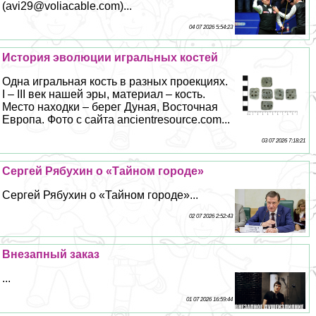
(avi29@voliacable.com)...
04 07 2026 5:54:23
История эволюции игральных костей
Одна игральная кость в разных проекциях.
I – III век нашей эры, материал – кость.
Место находки – берег Дуная, Восточная
Европа. Фото с сайта ancientresource.com...
03 07 2026 7:18:21
Сергeй Рябухин о «Тайном городе»
Сергeй Рябухин о «Тайном городе»...
02 07 2026 2:52:43
Внезапный заказ
...
01 07 2026 16:59:44