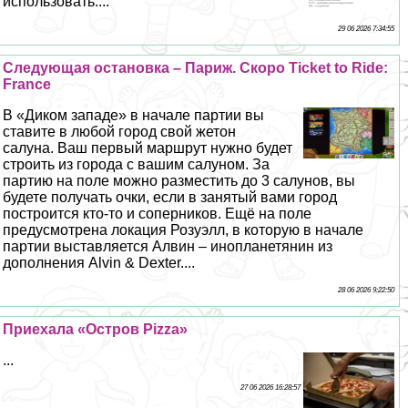
использовать....
29 06 2026 7:34:55
Следующая остановка – Париж. Скоро Ticket to Ride:
France
В «Диком западе» в начале партии вы
ставите в любой город свой жетон
салуна. Ваш первый маршрут нужно будет
строить из города с вашим салуном. За
партию на поле можно разместить до 3 салунов, вы
будете получать очки, если в занятый вами город
построится кто-то и соперников. Ещё на поле
предусмотрена локация Розуэлл, в которую в начале
партии выставляется Алвин – инопланетянин из
дополнения Alvin & Dexter....
28 06 2026 9:22:50
Приехала «Остров Pizza»
...
27 06 2026 16:28:57