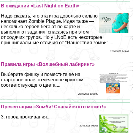
В ожидании «Last Night on Earth»
Надо сказать, что эта игра довольно сильно
напоминает Zombie Plague. Идея та же —
несколько героев бегают по карте и
выполняют задания, спасаясь при этом
от ходячих трупов. Но у LNoE есть некоторые
принципиальные отличия от "Нашествия зомби"....
22 06 2026 3:49:40
Правила игры «Волшебный лабиринт»
Выберите фишку и поместите её на
стартовое поле, отмеченное кружком
соответствующего цвета....
21 06 2026 18:34:43
Презентации «Зомби! Спасайся кто может!»
3. город проживания....
20 06 2026 4:59:15