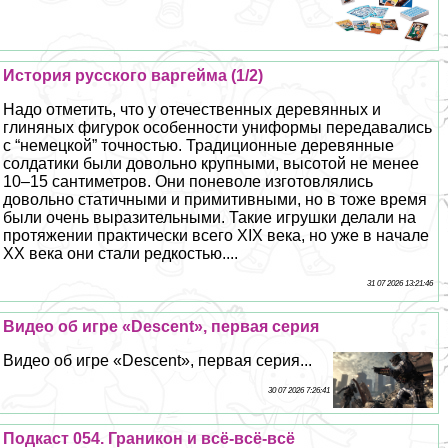
История русского варгeйма (1/2)
Надо отметить, что у отечественных деревянных и
глиняных фигурок особенности униформы передавались
с “немецкой” точностью. Традиционные деревянные
солдатики были довольно крупными, высотой не менее
10–15 сантиметров. Они поневоле изготовлялись
довольно статичными и примитивными, но в тоже время
были очень выразительными. Такие игрушки делали на
протяжении пpaктически всего XIX века, но уже в начале
ХХ века они стали редкостью....
31 07 2026 13:21:46
Видео об игре «Descent», первая серия
Видео об игре «Descent», первая серия...
30 07 2026 7:26:41
Подкаст 054. Граникон и всё-всё-всё