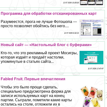
13 07 2026 10:28:30
Программа для обработки отсканированных карт
Разумеестся, прога не лучше Фотошопа —
просто позволяет обойтись без него....
12 07 2026 8:32:31
Новый сайт — «Настольный блог с буферами»
Кто-то, что это рекламный проект Мосигры,
которая издаёт и продаёт настолки,
упомянутые в статьях сайта...
11 07 2026 17:47:47
Fabled Fruit. Первые впечатления
Чтобы это было проще сделать,
специально предусмотрена форма для
записи используемых карт на конец
партии. Сыграли, пометили какие карты
остались на столе, отложили их в