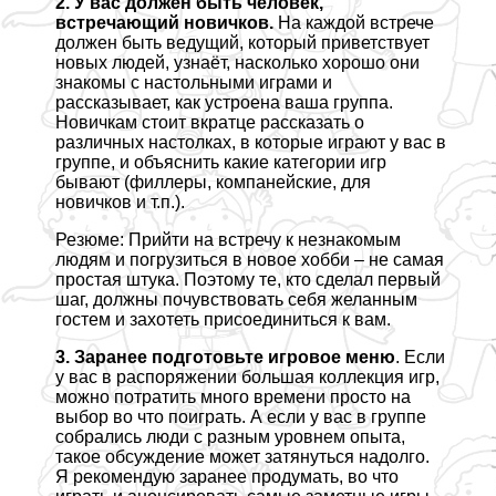
2. У вас должен быть человек,
встречающий новичков.
На каждой встрече
должен быть ведущий, который приветствует
новых людей, узнаёт, насколько хорошо они
знакомы с настольными играми и
рассказывает, как устроена ваша группа.
Новичкам стоит вкратце рассказать о
различных настолках, в которые играют у вас в
группе, и объяснить какие категории игр
бывают (филлеры, компанейские, для
новичков и т.п.).
Резюме: Прийти на встречу к незнакомым
людям и погрузиться в новое хобби – не самая
простая штука. Поэтому те, кто сделал первый
шаг, должны почувствовать себя желанным
гостем и захотеть присоединиться к вам.
3. Заранее подготовьте игровое меню
. Если
у вас в распоряжении большая коллекция игр,
можно потратить много времени просто на
выбор во что поиграть. А если у вас в группе
собрались люди с разным уровнем опыта,
такое обсуждение может затянуться надолго.
Я рекомендую заранее продумать, во что