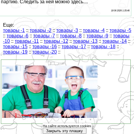
партию. Следить за ней можно здесь....
18 06 2026 1:35:46
Еще:
товары -1
::
товары -2
::
товары -3
::
товары -4
::
товары -5
::
товары -6
::
товары -7
::
товары -8
::
товары -9
::
товары
-10
::
товары -11
::
товары -12
::
товары -13
::
товары -14
::
товары -15
::
товары -16
::
товары -17
::
товары -18
::
товары -19
::
товары -20
::
На сайте используются cookies
Закрыть эту плашку