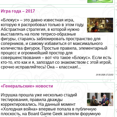
Игра года – 2017
«Блокус» – это давно известная игра,
которую я распробовал только в этом году.
Абстpaктная стратегия, в которой нужно
выставлять на поле тетрисо-образные
фигуры, стараясь заблокировать прострaнcтво для
соперников, и самому избавиться от максимального
количества фигурок. Простые правила, элементарный
процесс и огромнейший простор для
совершенствования – вот что такое «Блокус». Если есть
кто-то, кто как и я, запоздал со знакомством с этой игрой,
срочно исправляйтесь! Она – классная!...
19 06 2026 17:23:53
«Генеральские» новости
Игрушка прошла уже несколько стадий
тестирования, правила дважды
корректировались. На данный момент
«Холодная война» впервые попала в публичную
плоскость, на Board Game Geek затеяли форумную