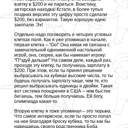
взятку в $200 и не париться. Воистину,
авторская находка! Кстати, в более тупых
поздних версиях эту цифру просто сделали
$200, без вариантов. Такую хорошую идею
закопали. Эх!
Отдельно надо поговорить о четырех угловых
клетках поля. Как я уже упоминал в начале,
первая клетка – “Go!” Она никак не связана с
замечательной одноименной настольной
игрой, она, скорее, как бы намекает игроку:
“П*здуй дальше!” На самом деле, каждый раз,
проходя эту клетку, ты получаешь зарплату в
$200. При этом, если ты принял решение
выбрасывать на кубиках высокие числа, то ты
будешь получать зарплату чаще, чем те, кто
решил выбрасывать единицы и двойки. Такая
вот система поощрения в США – чем быстее
бегаешь, тем больше получаешь. Ей богу,
олимпиада какая-то.
Вторую клетку я тоже упоминал – это тюрьма.
Что самое интересное, если ты просто попал
на нее благодаря броску кубика, то ты как бы
навещаешь своего родственника Боба