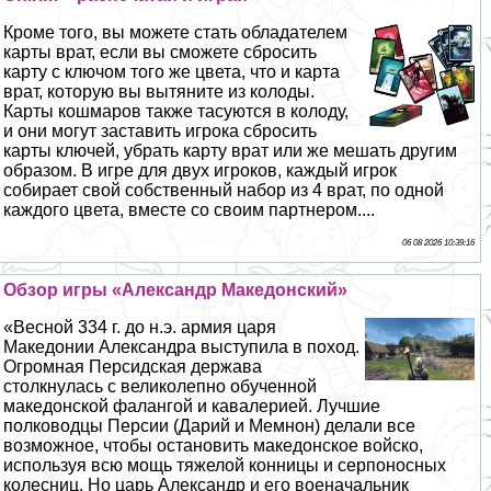
Кроме того, вы можете стать обладателем
карты врат, если вы сможете сбросить
карту с ключом того же цвета, что и карта
врат, которую вы вытяните из колоды.
Карты кошмаров также тасуются в колоду,
и они могут заставить игрока сбросить
карты ключей, убрать карту врат или же мешать другим
образом. В игре для двух игроков, каждый игрок
собирает свой собственный набор из 4 врат, по одной
каждого цвета, вместе со своим партнером....
06 08 2026 10:39:16
Обзор игры «Александр Македонский»
«Весной 334 г. до н.э. армия царя
Македонии Александра выступила в поход.
Огромная Персидская держава
столкнулась с великолепно обученной
македонской фалангой и кавалерией. Лучшие
полководцы Персии (Дарий и Мемнон) делали все
возможное, чтобы остановить македонское войско,
используя всю мощь тяжелой конницы и серпоносных
колесниц. Но царь Александр и его военачальник