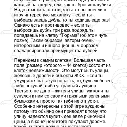
каждый раз перед тем, как ты бросишь кубики.
Надо отметить, кстати, что авторы внесли в
игру интересную механику – если ты
выбрасываешь дубль, то ты ходишь еще раз!
Однако есть и противовес – если ты
выбросишь дубль три раза подряд, ты
попадаешь на клетку “Тюрьма” (об этом чуть
позже). Таким образом, авторы очень
интересным и инновационным образом
сбалансировали преимущества дублей.
Перейдем к самим клеткам. Большая часть
поля (размер которого – 44 клетки) состоит из
клеток недвижимости. Это могут быть улицы,
железные дороги и объекты ЖКХ. Если ты
умудрился на такую попасть, то, будь любезен,
либо покупай, либо устраивай аукцион.
Третьего не дано – жители улицы, уж коли ты
сунулся к ним со своими грязными зелеными
бумажками, просто так тебя не отпустят.
Особенно интересны в этой игре аукционы,
потому что обычно они приводят к тому, что
улицу надеются купить дешевле рыночной
цены, а в конечном итоге покупают дороже.
Какой из этого можно вынести урок?