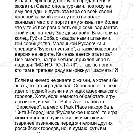
играя в
Diplomacy
, он гнусно предал тебя и
захватил Севастополь турками, поэтому нет
ему пощады, и пусть эта игра со всей своей
ужасной кармой лежит у него на полке,
занимает место и портит ему жизнь, тем более
что у тебя все равно есть еще семь вариантов
этой игры на тему Звездных войн, Властелина
колец, Губки Боба с квадратными штанами,
гeй-сообщества, Маленькой Русалочки и
операции “Буря в пустыне”, а также кошерная
версия на иврите. Как называется эта игра?
Все вместе, на три-четыре, прихлопывая в
ладоши: “МО-НО-ПО-ЛИ-Я!”… Так, не понял,
кто там в третьем ряду выкрикнул “шахматы”?!
Если вы ничего не знаете о жизни, а хотели бы
знать, то это игра для вас. Особенно есть речь
идет о трудной жизни на улицах американских
городов. Хотя, если немного обработать игру
лобзиком, и вместо “Baltic Ave.” написать
“Бирюлево”, а вместо Park Place накорябать
“Китай-Город” или “Рублевское шоссе”, то игра
может вполне научить жизни и москвича
(заранее извиняюсь перед жителями других
российских городов, но, я думаю, суть вы