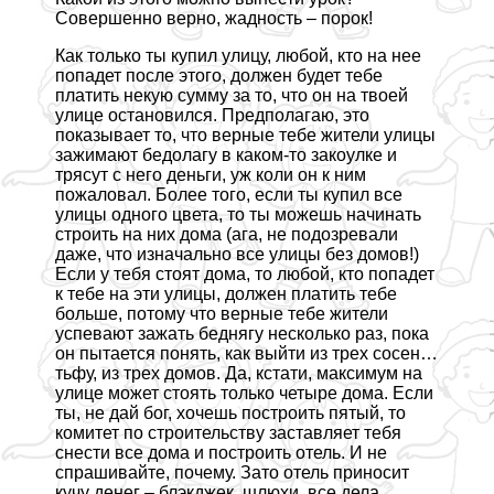
Совершенно верно, жадность – порок!
Как только ты купил улицу, любой, кто на нее
попадет после этого, должен будет тебе
платить некую сумму за то, что он на твоей
улице остановился. Предполагаю, это
показывает то, что верные тебе жители улицы
зажимают бедолагу в каком-то закоулке и
трясут с него деньги, уж коли он к ним
пожаловал. Более того, если ты купил все
улицы одного цвета, то ты можешь начинать
строить на них дома (ага, не подозревали
даже, что изначально все улицы без домов!)
Если у тебя стоят дома, то любой, кто попадет
к тебе на эти улицы, должен платить тебе
больше, потому что верные тебе жители
успевают зажать беднягу несколько раз, пока
он пытается понять, как выйти из трех сосен…
тьфу, из трех домов. Да, кстати, максимум на
улице может стоять только четыре дома. Если
ты, не дай бог, хочешь построить пятый, то
комитет по строительству заставляет тебя
снести все дома и построить отель. И не
спрашивайте, почему. Зато отель приносит
кучу денег – блэкджек, шлюхи, все дела.