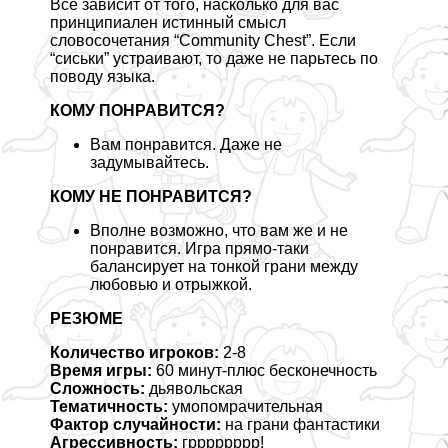
Все зависит от того, насколько для вас
принципиален истинный смысл
словосочетания “Community Chest”. Если
“cиcьки” устраивают, то даже не парьтесь по
поводу языка.
КОМУ ПОНРАВИТСЯ?
Вам понравится. Даже не
задумывайтесь.
КОМУ НЕ ПОНРАВИТСЯ?
Вполне возможно, что вам же и не
понравится. Игра прямо-таки
балансирует на тонкой грани между
любовью и отрыжкой.
РЕЗЮМЕ
Количество игроков:
2-8
Время игры:
60 минут-плюс бесконечность
Сложность:
дьявольская
Тематичность:
умопомрачительная
Фактор случайности:
на грани фантастики
Агрессивность:
грррррррр!