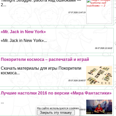
Twilight Struggle: работа над ошибками —
2...
07 07 2026 13:47:19
«Mr. Jack in New York»
«Mr. Jack in New York»...
06 07 2026 12:18:22
Покорители космоса – распечатай и играй
Скачать материалы для игры Покорители
космоса...
05 07 2026 18:49:57
Лучшие настолки 2016 по версии «Мира Фантастики»
...
На сайте используются cookies
04 07 2026 6:59:53
Закрыть эту плашку