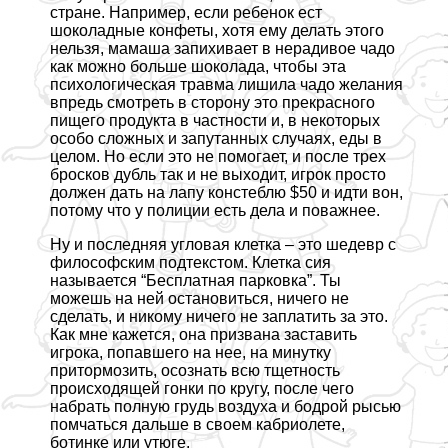
стране. Например, если ребенок ест
шоколадные конфеты, хотя ему делать этого
нельзя, мамаша запихивает в нерадивое чадо
как можно больше шоколада, чтобы эта
психологическая травма лишила чадо желания
впредь смотреть в сторону это прекрасного
пищего продукта в частности и, в некоторых
особо сложных и запyтaнных случаях, еды в
целом. Но если это не помогает, и после трех
бросков дубль так и не выходит, игрок просто
должен дать на лапу констeблю $50 и идти вон,
потому что у полиции есть дела и поважнее.
Ну и последняя угловая клетка – это шедевр с
философским подтекстом. Клетка сия
называется “Бесплатная парковка”. Ты
можешь на ней остановиться, ничего не
сделать, и никому ничего не заплатить за это.
Как мне кажется, она призвана заставить
игрока, попавшего на нее, на минутку
притормозить, осознать всю тщетность
происходящей гонки по кругу, после чего
набрать полную гpyдь воздуха и бодрой рысью
помчаться дальше в своем кабриолете,
ботинке или утюге.