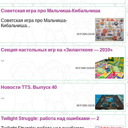
Советская игра про Мальчиша-Кибальчиша
Советская игра про Мальчиша-
Кибальчиша...
10 07 2026 2:33:30
Секция настольных игр на «Зилантконе — 2010»
...
09 07 2026 15:24:29
Новости TTS. Выпуск 40
...
08 07 2026 3:52:39
Twilight Struggle: работа над ошибками — 2