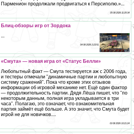
Парменион продолжали продвигаться к Персиполю.»...
05 08 2026 11:20:34
Блиц-обзоры игр от Зордока
...
04 08 2026 2:23:51
«Смута» — новая игра от «Статус Белли»
Любопытный факт — Смута тестируется аж с 2006 года,
и тестеры отмечали "динамичные партии и любопытную
систему сражений". Пока что кроме этих отзывов
информации об игровой механике нет. Ещё один фактор
— продолжительность партии. Дядя Лёша пишет, что "по
некоторым данным, полная игра укладывается в три
часа". Полагаю, это означает, что ознакомительная
партия займёт ещё больше. А это значит, что Смута будет
игрой не для новичков....
03 08 2026 10:21:24