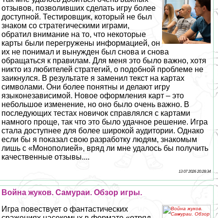
отзывов, позволивших сделать игру более
доступной. Тестировщик, который не был
знаком со стратегическими играми,
обратил внимание на то, что некоторые
карты были перегружены информацией, он
их не понимал и вынужден был снова и снова
обращаться к правилам. Для меня это было важно, хотя
никто из любителей стратегий, о подобной проблеме не
заикнулся. В результате я заменил текст на картах
символами. Они более понятны и делают игру
языконезависимой. Новое оформления карт – это
небольшое изменение, но оно было очень важно. В
последующих тестах новичок справлялся с картами
намного проще, так что это было удачное решение. Игра
стала доступнее для более широкой аудитории. Однако
если бы я показал свою разработку людям, знакомым
лишь с «Монополией», вряд ли мне удалось бы получить
качественные отзывы....
13 07 2026 20:28:34
Война жуков. Самураи. Обзор игры.
Игра повествует о фантастических
сражениях насекомых в формате «отряд