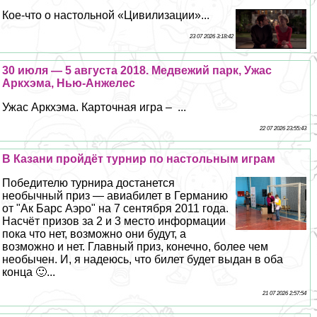
Кое-что о настольной «Цивилизации»...
23 07 2026 3:18:42
30 июля — 5 августа 2018. Медвежий парк, Ужас
Аркхэма, Нью-Анжелес
Ужас Аркхэма. Карточная игра – ...
22 07 2026 23:55:43
В Казани пройдёт турнир по настольным играм
Победителю турнира достанется
необычный приз — авиабилет в Германию
от "Ак Барс Аэро" на 7 сентября 2011 года.
Насчёт призов за 2 и 3 место информации
пока что нет, возможно они будут, а
возможно и нет. Главный приз, конечно, более чем
необычен. И, я надеюсь, что билет будет выдан в оба
конца 🙂...
21 07 2026 2:57:54