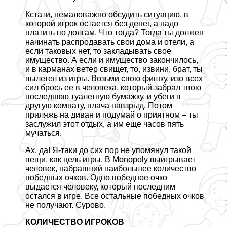
Кстати, немаловажно обсудить ситуацию, в
которой игрок остается без денег, а надо
платить по долгам. Что тогда? Тогда ты должен
начинать распродавать свои дома и отели, а
если таковых нет, то закладывать свое
имущество. А если и имущество закончилось,
и в карманах ветер свищет, то, извини, брат, ты
вылетел из игры. Возьми свою фишку, изо всех
сил брось ее в человека, который забрал твою
последнюю туалетную бумажку, и убеги в
другую комнату, плача навзрыд. Потом
приляжь на диван и подумай о приятном – ты
заслужил этот отдых, а им еще часов пять
мучаться.
Ах, да! Я-таки до сих пор не упомянул такой
вещи, как цель игры. В Monopoly выигрывает
человек, набравший наибольшее количество
победных очков. Одно победное очко
выдается человеку, который последним
остался в игре. Все остальные победных очков
не получают. Сурово.
КОЛИЧЕСТВО ИГРОКОВ