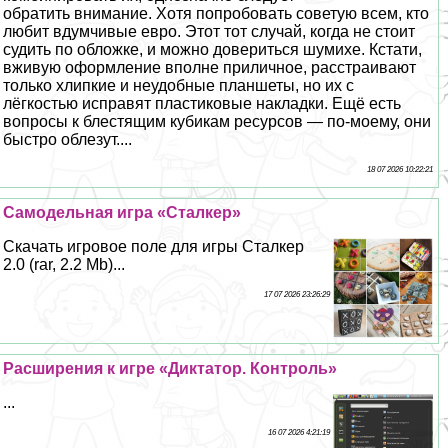
обратить внимание. Хотя попробовать советую всем, кто
любит вдумчивые евро. Этот тот случай, когда не стоит
судить по обложке, и можно довериться шумихе. Кстати,
вживую оформление вполне приличное, расстраивают
только хлипкие и неудобные планшеты, но их с
лёгкостью исправят пластиковые накладки. Ещё есть
вопросы к блестящим кубикам ресурсов — по-моему, они
быстро облезут....
18 07 2026 10:22:21
Самодельная игра «Сталкер»
Скачать игровое поле для игры Сталкер
2.0 (rar, 2.2 Mb)...
17 07 2026 23:26:29
Расширения к игре «Диктатор. Контроль»
...
16 07 2026 4:21:19