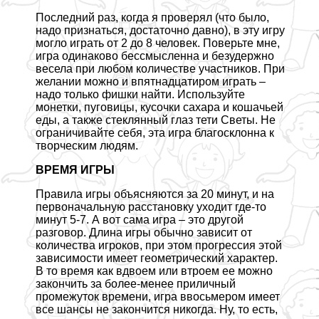
Последний раз, когда я проверял (что было,
надо признаться, достаточно давно), в эту игру
могло играть от 2 до 8 человек. Поверьте мне,
игра одинаково бессмысленна и безудержно
весела при любом количестве участников. При
желании можно и впятнадцатиром играть –
надо только фишки найти. Используйте
монетки, пуговицы, кусочки сахара и кошачьей
еды, а также стеклянный глаз тети Светы. Не
ограничивайте себя, эта игра благосклонна к
творческим людям.
ВРЕМЯ ИГРЫ
Правила игры объясняются за 20 минут, и на
первоначальную расстановку уходит где-то
минут 5-7. А вот сама игра – это другой
разговор. Длина игры обычно зависит от
количества игроков, при этом прогрессия этой
зависимости имеет геометрический хаpaктер.
В то время как вдвоем или втроем ее можно
закончить за более-менее приличный
промежуток времени, игра ввосьмером имеет
все шансы не закончится никогда. Ну, то есть,