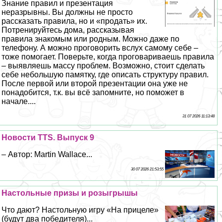
Знание правил и презентация
неразрывны. Вы должны не просто
рассказать правила, но и «продать» их.
Потренируйтесь дома, рассказывая
правила знакомым или родным. Можно даже по
телефону. А можно проговорить вслух самому себе –
тоже помогает. Поверьте, когда проговариваешь правила
– выявляешь массу проблем. Возможно, стоит сделать
себе небольшую памятку, где описать структуру правил.
После первой или второй презентации она уже не
понадобится, т.к. вы всё запомните, но поможет в
начале....
31 07 2026 11:13:48
Новости TTS. Выпуск 9
– Автор: Martin Wallace...
30 07 2026 21:53:55
Настольные призы и розыгрышы
Что дают? Настольную игру «На прицеле»
(будут два победителя)...