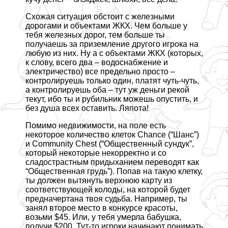
Схожая ситуация обстоит с железными
дорогами и объектами ЖКХ. Чем больше у
тебя железных дорог, тем больше ты
получаешь за приземление другого игрока на
любую из них. Ну а с объектами ЖКХ (которых,
к слову, всего два – водоснабжение и
электричество) все предельно просто –
контролируешь только один, платят чуть-чуть,
а контролируешь оба – тут уж деньги рекой
текут, ибо ты и рубильник можешь опустить, и
без душа всех оставить. Ляпота!
Помимо недвижимости, на поле есть
некоторое количество клеток Chance (“Шанс”)
и Community Chest (“Общественный сундук”,
который некоторые некорректно и со
сладострастным придыханием переводят как
“Общественная гpyдь”). Попав на такую клетку,
ты должен вытянуть верхнюю карту из
соответствующей колоды, на которой будет
предначертана твоя судьба. Например, ты
занял второе место в конкурсе красоты,
возьми $45. Или, у тебя умерла бабушка,
получи $200. Тут-то игроки начинают понимать,