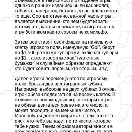
отличаются в зависимости от издания игры,
однако в ранних изданиях были кабриолет,
собачка, наперсток, ботинок, утюг, шляпа и что-
то еще. Соответственно, важной часть игры
является выяснение, кто чем будет играть,
потому что, как вы понимаете, выиграть в эту
игру ботинком как-то совсем не комильфо.
Затем все ставят свои фишки на начальную
клетку игрового поля, именуемую “Go!”, берут
по $1,500 разными купюрами, включая купюры
по $1, также известные как “туалетные
бумажки” и случайным образом определяют,
кто будет ходить первым, кто вторым, и т.д.
Далее игроки перемещаются по игровому
полю, бросая два шестигранных кубика.
Например, выбросив на двух кубиках 8 очков,
игрок обязан подвигаться на восемь клеток. В
отличие от новомодных игр, в которых игрок
не обязан двигаться ровно на это число, а
может походить и на меньшее число, в
Monopoly ты должен мириться с тем, что есть
риск, что тебе выпадет не то число, которое
тебе нужно. Таким образом авторы внесли в
игру элемент риска, который надо учитывать