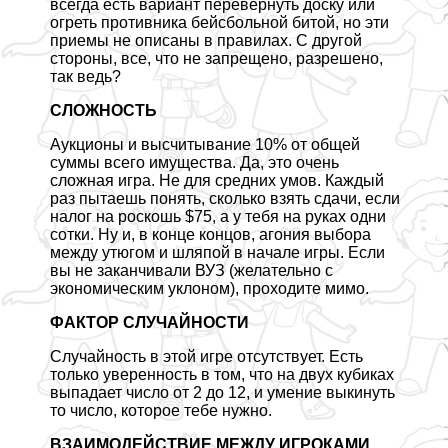
всегда есть вариант перевернуть доску или
огреть противника бейсбольной битой, но эти
приемы не описаны в правилах. С другой
стороны, все, что не запрещено, разрешено,
так ведь?
СЛОЖНОСТЬ
Аукционы и высчитывание 10% от общей
суммы всего имущества. Да, это очень
сложная игра. Не для средних умов. Каждый
раз пытаешь понять, сколько взять сдачи, если
налог на роскошь $75, а у тебя на руках одни
сотки. Ну и, в конце концов, агония выбора
между утюгом и шляпой в начале игры. Если
вы не заканчивали ВУЗ (желательно с
экономическим уклоном), проходите мимо.
ФАКТОР СЛУЧАЙНОСТИ
Случайность в этой игре отсутствует. Есть
только уверенность в том, что на двух кубиках
выпадает число от 2 до 12, и умение выкинуть
то число, которое тебе нужно.
ВЗАИМОДЕЙСТВИЕ МЕЖДУ ИГРОКАМИ