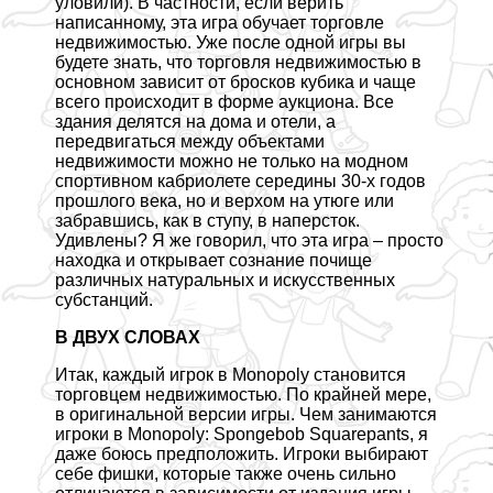
уловили). В частности, если верить
написанному, эта игра обучает торговле
недвижимостью. Уже после одной игры вы
будете знать, что торговля недвижимостью в
основном зависит от бросков кубика и чаще
всего происходит в форме аукциона. Все
здания делятся на дома и отели, а
передвигаться между объектами
недвижимости можно не только на модном
спортивном кабриолете середины 30-х годов
прошлого века, но и верхом на утюге или
забравшись, как в ступу, в наперсток.
Удивлены? Я же говорил, что эта игра – просто
находка и открывает сознание почище
различных натуральных и искусственных
субстанций.
В ДВУХ СЛОВАХ
Итак, каждый игрок в
Monopoly
становится
торговцем недвижимостью. По крайней мере,
в оригинальной версии игры. Чем занимаются
игроки в
Monopoly: Spongebob Squarepants
, я
даже боюсь предположить. Игроки выбирают
себе фишки, которые также очень сильно