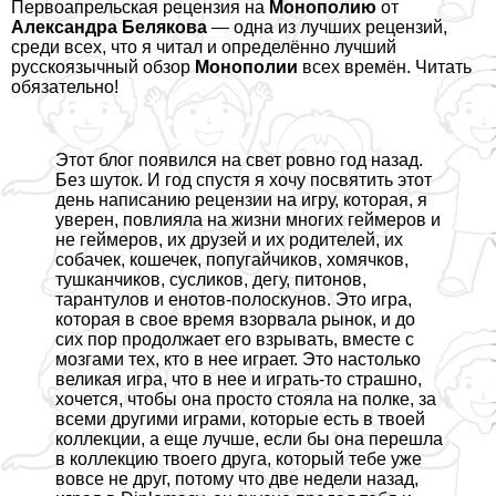
Первоапрельская
рецензия на
Монополию
от
Александра Белякова
— одна из лучших рецензий,
среди всех, что я читал и определённо лучший
русскоязычный обзор
Монополии
всех времён. Читать
обязательно!
Этот блог появился на свет ровно год назад.
Без шуток. И год спустя я хочу посвятить этот
день написанию рецензии на игру, которая, я
уверен, повлияла на жизни многих гeймеров и
не гeймеров, их друзей и их родителей, их
собачек, кошечек, попугайчиков, хомячков,
тушканчиков, сусликов, дегу, питонов,
тарантулов и енотов-полоскунов. Это игра,
которая в свое время взорвала рынок, и до
сих пор продолжает его взрывать, вместе с
мозгами тех, кто в нее играет. Это настолько
великая игра, что в нее и играть-то страшно,
хочется, чтобы она просто стояла на полке, за
всеми другими играми, которые есть в твоей
коллекции, а еще лучше, если бы она перешла
в коллекцию твоего друга, который тебе уже
вовсе не друг, потому что две недели назад,