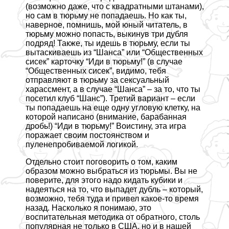
(возможно даже, что с квадратными штанами),
но сам в тюрьму не попадаешь. Но как ты,
наверное, помнишь, мой юный читатель, в
тюрьму можно попасть, выкинув три дубля
подряд! Также, ты идешь в тюрьму, если ты
вытаскиваешь из “Шанса” или “Общественных
сисек” карточку “Иди в тюрьму!” (в случае
“Общественных сисек”, видимо, тебя
отправляют в тюрьму за ceкcуальный
харассмент, а в случае “Шанса” – за то, что ты
посетил клуб “Шанс”). Третий вариант – если
ты попадаешь на еще одну угловую клетку, на
которой написано (внимание, баpaбанная
дробь!) “Иди в тюрьму!” Воистину, эта игра
поражает своим постоянством и
пуленепробиваемой логикой.
Отдельно стоит поговорить о том, каким
образом можно выбраться из тюрьмы. Вы не
поверите, для этого надо кидать кубики и
надеяться на то, что выпадет дубль – который,
возможно, тебя туда и привел какое-то время
назад. Насколько я понимаю, это
воспитательная методика от обратного, столь
популярная не только в США, но и в нашей