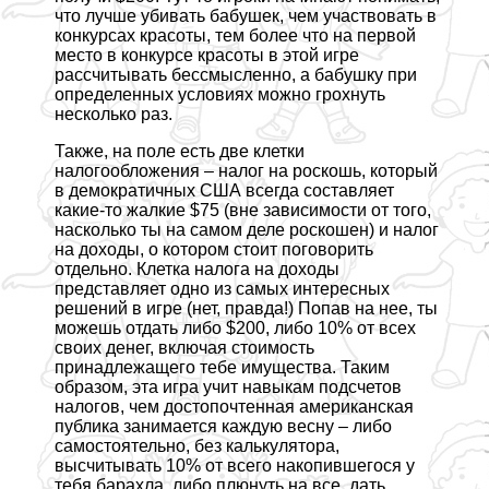
что лучше убивать бабушек, чем участвовать в
конкурсах красоты, тем более что на первой
место в конкурсе красоты в этой игре
рассчитывать бессмысленно, а бабушку при
определенных условиях можно грохнуть
несколько раз.
Также, на поле есть две клетки
налогообложения – налог на роскошь, который
в демократичных США всегда составляет
какие-то жалкие $75 (вне зависимости от того,
насколько ты на самом деле роскошен) и налог
на доходы, о котором стоит поговорить
отдельно. Клетка налога на доходы
представляет одно из самых интересных
решений в игре (нет, правда!) Попав на нее, ты
можешь отдать либо $200, либо 10% от всех
своих денег, включая стоимость
принадлежащего тебе имущества. Таким
образом, эта игра учит навыкам подсчетов
налогов, чем достопочтенная американская
публика занимается каждую весну – либо
самостоятельно, без калькулятора,
высчитывать 10% от всего накопившегося у
тебя барахла, либо плюнуть на все, дать