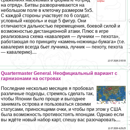
на отряд». Битвы разворачиваются на
небольшом поле в клеточку размером 5х5.
С каждой стороны участвует по 6 солдат,
условный «король» и еще 5 фигур. Они
отличаются дальностью перемещения, боевой силой и
возможностью дистанционной атаки. Плюс в игре
реализована схема «кавалерия — лучники — пехота»,
работающая по принципу «камень-ножницы-бумага» (т.е.
кавалерия всегда бьет лучника, лучник — пехоту, пехота
— кавалерию)....
12 07 2026 2:55:55
Quartermaster General. Неофициальный вариант с
гарнизонами на островах
Последние несколько месяцев я пробовал
различные подходы, стремясь сделать так,
чтобы Японии было проще и выгоднее
занимать острова и пользоваться своими
статусами, приносящими очки, и чтобы при этом у США
была возможность противостоять японцам. Однако если
вы ждёте новый набор карт, спешу вас разочаровать....
11 07 2026 4:29:25