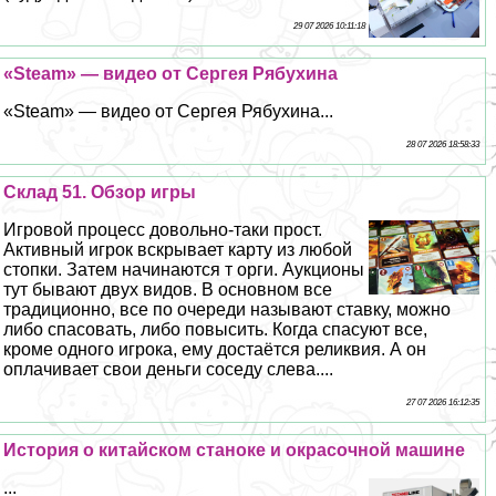
29 07 2026 10:11:18
«Steam» — видео от Сергея Рябухина
«Steam» — видео от Сергея Рябухина...
28 07 2026 18:58:33
Склад 51. Обзор игры
Игровой процесс довольно-таки прост.
Активный игрок вскрывает карту из любой
стопки. Затем начинаются т opги. Аукционы
тут бывают двух видов. В основном все
традиционно, все по очереди называют ставку, можно
либо спасовать, либо повысить. Когда спасуют все,
кроме одного игрока, ему достаётся реликвия. А он
оплачивает свои деньги соседу слева....
27 07 2026 16:12:35
История о китайском станоке и окрасочной машине
...