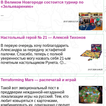
В Великом Новгороде состоится турнир по
«Зельеварению»
...
20 07 2026 8:17:35
Настольный герой № 21 — Алексей Тихонов
В первую очередь хочу поблагодарить
Александра за передачу эстафетной
палочки. Спасибо, теперь с полной
уверенностью могу назвать себя 21-ым
почетным настольщиком Рунета. 🙂...
19 07 2026 6:44:25
Terraforming Mars — распечатай и играй
Такой вот эмоциональный пост в
преддверии нежданной-негаданной
локализации игры на русский. Тем, кто
любит ковыряться с карточками,
комбинировать их, однозначно следует