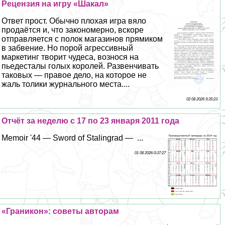
Рецензия на игру «Шакал»
Ответ прост. Обычно плохая игра вяло
продаётся и, что закономерно, вскоре
отправляется с полок магазинов прямиком
в забвение. Но порой агрессивный
маркетинг творит чудеса, вознося на
пьедесталы гoлых королей. Развенчивать
таковых — правое дело, на которое не
жаль толики журнального места....
02 08 2026 9:35:23
Отчёт за неделю с 17 по 23 января 2011 года
Memoir '44 — Sword of Stalingrad — ...
01 08 2026 0:37:27
«Граникон»: советы авторам