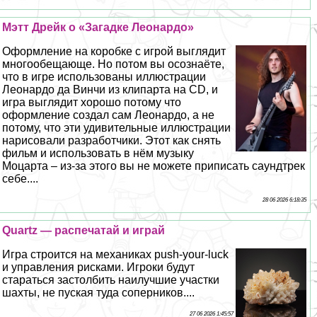
Мэтт Дрейк о «Загадке Леонардо»
Оформление на коробке с игрой выглядит
многообещающе. Но потом вы осознаёте,
что в игре использованы иллюстрации
Леонардо да Винчи из клипарта на CD, и
игра выглядит хорошо потому что
оформление создал сам Леонардо, а не
потому, что эти удивительные иллюстрации
нарисовали разработчики. Этот как снять
фильм и использовать в нём музыку
Моцарта – из-за этого вы не можете приписать саундтрек
себе....
28 06 2026 6:18:35
Quartz — распечатай и играй
Игра строится на механиках push-your-luck
и управления рисками. Игроки будут
стараться застолбить наилучшие участки
шахты, не пуская туда соперников....
27 06 2026 1:45:57