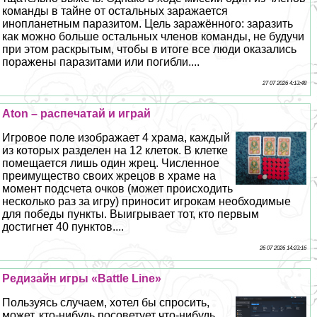
комaнды в тайне от остальных заражается
инопланетным паразитом. Цель заражённого: заразить
как можно больше остальных члeнов комaнды, не будучи
при этом раскрытым, чтобы в итоге все люди оказались
поражены паразитами или погибли....
27 07 2026 4:13:48
Aton – распечатай и играй
Игровое поле изображает 4 храма, каждый
из которых разделен на 12 клеток. В клетке
помещается лишь один жрец. Численное
преимущество своих жрецов в храме на
момент подсчета очков (может происходить
несколько раз за игру) приносит игрокам необходимые
для победы пункты. Выигрывает тот, кто первым
достигнет 40 пунктов....
26 07 2026 14:23:16
Редизайн игры «Battle Line»
Пользуясь случаем, хотел бы спросить,
может, кто-нибудь посоветует что-нибудь