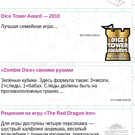
Dice Tower Award — 2010
Лучшая семейная игра:...
08 07 2026 14:56:10
«Zombie Dice» своими руками
Зелёные кубики. Здесь формула такая: 3×мозги,
2×следы, 1×бабах. Следы должны быть на
противоположных гранях....
07 07 2026 19:22:38
Рецензия на игру «The Red Dragon Inn»
Для игры доступны четыре персонажа —
шустрый халфлинг-воришка, веселый
волшебник с ручным кроликом, прекрасная