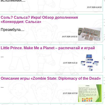
исполнения....
15 07 2026 6:24:53
Соль? Сальса? Икра! Обзор дополнения
«Конкордия: Сальса»
Преамбула....
14 07 2026 19:52:31
Little Prince. Make Me a Planet – распечатай и играй
...
13 07 2026 4:21:11
Описание игры «Zombie State: Diplomacy of the Dead»
...
12 07 2026 9:57:59