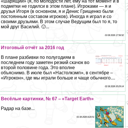
«шарящий» (я, по молодости лет, ему на тот момент и в
подметки не годилси в этом плане). Игроками — я и
друзья Игоря (в основном, я и Денис Грищенко были
постоянным составом игроков). Иногда я играл и со
своими друзьями. В этом случае Ведущим был то я, то
мой друг Василий. 🙂...
03 08 2026 17:56:52
Итоговый отчёт за 2016 год
В плане разбивки по полугодиям в
последнем году заметен резкий скачок во
второй половине года. Это вполне
объяснимо. В июле был «Настолкэмп», в сентябре –
«Игрокон», где мы играли больше и чаще обычного....
02 08 2026 20:29:14
Весёлые картинки, № 67 – «Target Earth»
Радар на базе...
01 08 2026 8:20:51