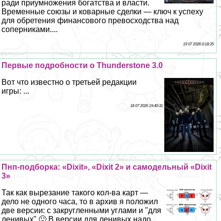
ради приумножения богатства и власти.
Временные союзы и коварные сделки — ключ к успеху
для обретения финансового превосходства над
соперниками....
19 07 2026 0:18:35
Первые подробности о Thunderstone 3.0
Вот что известно о третьей редакции
игры: ...
18 07 2026 19:40:31
Пнп-подборка: «Dixit», «Dixit 2» и самодельный «Dixit
3»
Так как вырезание такого кол-ва карт —
дело не одного часа, то в архив я положил
две версии: с закругленными углами и "для
ленивых" 🙂 В версии для ленивых надо