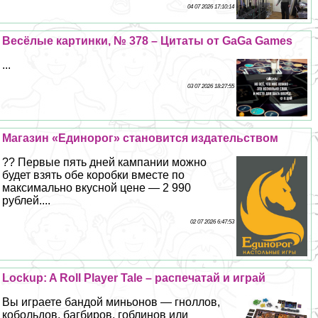
04 07 2026 17:10:14
Весёлые картинки, № 378 – Цитаты от GaGa Games
...
03 07 2026 18:27:55
Магазин «Единорог» становится издательством
?? Первые пять дней кампании можно
будет взять обе коробки вместе по
максимально вкусной цене — 2 990
рублей....
02 07 2026 6:47:53
Lockup: A Roll Player Tale – распечатай и играй
Вы играете бандой миньонов — гноллов,
кобольдов, багбиров, гоблинов или