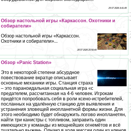
29 07 2026 4:41:49
Обзор настольной игры «Каркассон. Охотники и
собиратели»
Обзор настольной игры «Каркассон.
Охотники и собиратели»...
28 07 2026 20:50:44
Обзор «Panic Station»
Это в некоторой степени абсурдное
повествование вкратце описывает
основные механики игры. Станция стpaxa
– это параноидальная социальная игра «с
предателем, рассчитанная на 4-6 человек. Игрокам
придётся попробовать себя в роли ксено-истребителей,
посланных на удалённую станцию для выявления и
устранения зловещей инопланетной формы жизни. Для
этого необходимо будет обнаружить логово инопланетян,
найти три канистры с топливом, заправить один
имеющихся у комaнды из мощнейших огнемётов и всё
тщательно выжечь. Однако в ходе миссии один из члeнов