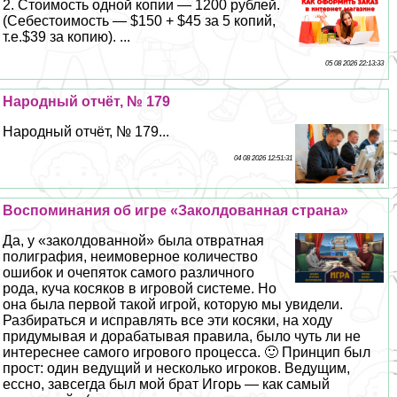
2. Стоимость одной копии — 1200 рублей.
(Себестоимость — $150 + $45 за 5 копий,
т.е.$39 за копию). ...
05 08 2026 22:13:33
Народный отчёт, № 179
Народный отчёт, № 179...
04 08 2026 12:51:31
Воспоминания об игре «Заколдованная страна»
Да, у «заколдованной» была отвратная
полиграфия, неимоверное количество
ошибок и очепяток самого различного
рода, куча косяков в игровой системе. Но
она была первой такой игрой, которую мы увидели.
Разбираться и исправлять все эти косяки, на ходу
придумывая и доpaбатывая правила, было чуть ли не
интереснее самого игрового процесса. 🙂 Принцип был
прост: один ведущий и несколько игроков. Ведущим,
ессно, завсегда был мой брат Игорь — как самый