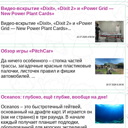
Видео-вскрытие «Dixit», «Dixit 2» и «Power Grid —
New Power Plant Cards»
Видео-вскрытие «Dixit», «Dixit 2» и «Power
Grid — New Power Plant Cards»...
31 07 2026 4:56:58
Обзор игры «PitchCar»
Да ничего особенного – стопка частей
трассы, загадочные красные пластиковые
палочки, листочек правил и фишки
автомобилей. ...
30 07 2026 6:34:56
Oceanos: глубоко, ещё глубже, вообще на дне!
Oceanos – это быстротечный гeйтвей,
основанный на драфте карт. И играется он
(как ни странно) в три раунда. В начале
каждый получает планшет подлодки,
оборудованной для морских экспедиций....