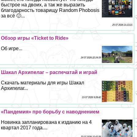
быстрое на двоих, а так же выразить
благодарность товарищу Random Phobosis
за всё 🙂...
25 07 2026 21:23:21
Обзор игры «Ticket to Ride»
Об игре...
24 07 2026 22:24:39
Шакал Архипелаг – распечатай и играй
Скачать материалы для игры Шакал
Архипелаг...
23 07 2026 9:28:42
«Пандемия» про борьбу с наводнением
Новинка запланирована к изданию на 4
квартал 2017 года....
22 07 2026 10:43:26