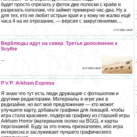
будет просто отрезать у фоток две полоски с краёв и
разрезать пополам, что займет примерно час-два. Ну а
для тех, кто не любит острые края и у кому не жалко ещё
часа 4 на их отрезание, — версия с закруглениями....
17 07 2026 7:28:26
Верблюды идут на север. Третье дополнение к
Scythe
...
16 07 2026 2:48:32
P’n’P: Arkham Express
Я знаю что тут есть люди дружащие с фотошопом и
другими редакторами. Материалы в игре уже в
редизайне, но вот моё предложение — кто может
улучшите карту, добавьте графики для локацей, чтобы
игра стала красивее, подёргав графику из старшей игры
Arkham Horror (материалов полно на BGG), и карты
персонажей. Буду за это очень признателен, ибо игра
интересна и заслуживает лучшего графического