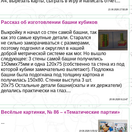
А4, вырезать карты, сыграть в игру и написать отчёт....
21 06 2026 17:50:39
Рассказ об изготовлении башни кубиков
Выкройку я начал со стен самой башни, так
как это самые крупные детали. Старался
не сильно заморачиваться с размерами,
поэтому подгонял и округлял в нашей
доброй метрической системе как мог. Но вышло
следующее: 3 стены самой башни получились
150ммх75мм и одна 120х75 (собственно та стена из под
которой кубики замечательно вылетают). Подложка
башни была подогнана под толщину картона и
получилась 150х80. Стенки выступа 3 шт.
20х75 Остальные детали башни(скаты и их держатели)
делались пpaктически на глаз....
20 06 2026 9:13:47
Весёлые картинки, № 86 – «Тематические партии»
...
19 06 2026 5:55:52