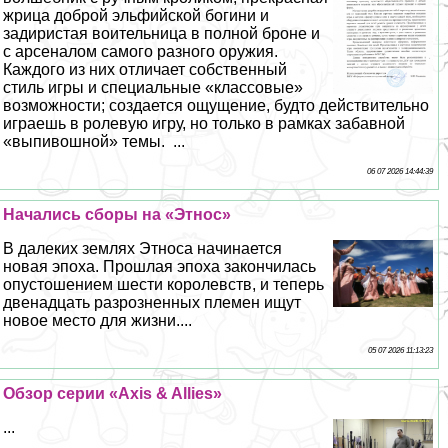
жрица доброй эльфийской богини и
задиристая воительница в полной броне и
с арсеналом самого разного оружия.
Каждого из них отличает собственный
стиль игры и специальные «классовые»
возможности; создается ощущение, будто действительно
играешь в ролевую игру, но только в рамках забавной
«выпивошной» темы. ...
06 07 2026 14:44:39
Начались сборы на «Этнос»
В далеких землях Этноса начинается
новая эпоха. Прошлая эпоха закончилась
опустошением шести королевств, и теперь
двенадцать разрозненных племен ищут
новое место для жизни....
05 07 2026 11:13:23
Обзор серии «Axis & Allies»
...