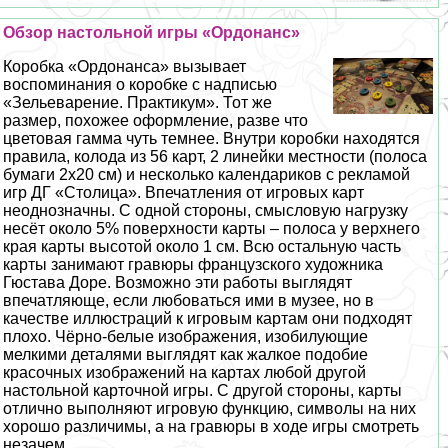
Обзор настольной игры «Ордонанс»
Коробка «Ордонанса» вызывает
воспоминания о коробке с надписью
«Зельеварение. Пpaктикум». Тот же
размер, похожее оформление, разве что
цветовая гамма чуть темнее. Внутри коробки находятся
правила, колода из 56 карт, 2 линейки местности (полоса
бумаги 2х20 см) и несколько календариков с рекламой
игр ДГ «Столица». Впечатления от игровых карт
неоднозначны. С одной стороны, смысловую нагрузку
несёт около 5% поверхности карты – полоса у верхнего
края карты высотой около 1 см. Всю остальную часть
карты занимают гравюры французского художника
Гюстава Доре. Возможно эти работы выглядят
впечатляюще, если любоваться ими в музее, но в
качестве иллюстраций к игровым картам они подходят
плохо. Чёрно-белые изображения, изобилующие
мелкими деталями выглядят как жалкое подобие
красочных изображений на картах любой другой
настольной карточной игры. С другой стороны, карты
отлично выполняют игровую функцию, символы на них
хорошо различимы, а на гравюры в ходе игры смотреть
незачем....