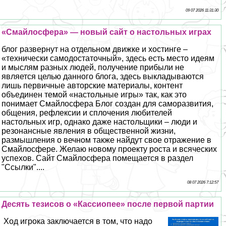
09 07 2026 11:31:30
«Смайлосфера» — новый сайт о настольных играх
блог развернут на отдельном движке и хостинге –
«технически самодостаточный», здесь есть место идеям
и мыслям разных людей, получение прибыли не
является целью данного блога, здесь выкладываются
лишь первичные авторские материалы, контент
объединен темой «настольные игры» так, как это
понимает Смайлосфера Блог создан для саморазвития,
общения, рефлексии и сплочения любителей
настольных игр, однако даже настольщики – люди и
резонансные явления в общественной жизни,
размышления о вечном также найдут свое отражение в
Смайлосфере. Желаю новому проекту роста и всяческих
успехов. Сайт Смайлосфера помещается в раздел
"Ссылки"....
08 07 2026 7:12:57
Десять тезисов о «Кассиопее» после первой партии
Ход игрока заключается в том, что надо