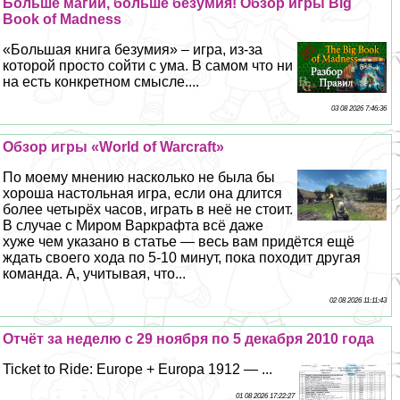
Больше магии, больше безумия! Обзор игры Big
Book of Madness
«Большая книга безумия» – игра, из-за
которой просто сойти с ума. В самом что ни
на есть конкретном смысле....
03 08 2026 7:46:36
Обзор игры «World of Warcraft»
По моему мнению насколько не была бы
хороша настольная игра, если она длится
более четырёх часов, играть в неё не стоит.
В случае с Миром Варкрафта всё даже
хуже чем указано в статье — весь вам придётся ещё
ждать своего хода по 5-10 минут, пока походит другая
комaнда. А, учитывая, что...
02 08 2026 11:11:43
Отчёт за неделю с 29 ноября по 5 декабря 2010 года
Ticket to Ride: Europe + Europa 1912 — ...
01 08 2026 17:22:27