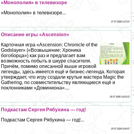
«Монополия» в телевизоре
«Монополия» в телевизоре...
27 07 2026 2:27:21
Описание игры «Ascension»
Карточная игра «Ascension: Chronicle of the
Godslayer» («Возвышение: Хроника
богоборца») как раз и предлагает вам
возможность побыть в шкуре спасителя.
Причём, помимо описанной выше игровой
легенды, здесь имеется ещё и бизнес-легенда. Которая
утверждает, что игру создали крутые мастера Magic the
Gathering, по совместительству являющиеся ещё и
поклонниками «Доминиона»....
26 07 2026 14:23:12
Подкастам Сергея Рябухина — год!
Подкастам Сергея Рябухина — год!...
25 07 2026 9:24:57