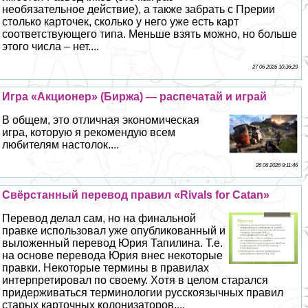
необязательное действие), а также забрать с Прерии
столько карточек, сколько у него уже есть карт
соответствующего типа. Меньше взять можно, но больше
этого числа – нет....
27 06 2026 10:36:29
Игра «Акционер» (Биржа) — распечатай и играй
В общем, это отличная экономическая
игра, которую я рекомендую всем
любителям настолок....
26 06 2026 9:11:46
Свёрстанный перевод правил «Rivals for Catan»
Перевод делал сам, но на финальной
правке использовал уже опубликованный и
выложенный перевод Юрия Тапилина. Т.е.
на основе перевода Юрия внес некоторые
правки. Некоторые термины в правилах
интерпретировал по своему. Хотя в целом старался
придерживаться терминологии русскоязычных правил
старых карточных колонизаторов....