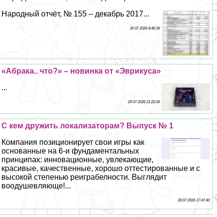
Народный отчёт, № 155 – декабрь 2017...
30 07 2026 8:40:36
«Абpaка.. что?» – новинка от «Эврикуса»
...
29 07 2026 21:22:26
С кем дружить локализаторам? Выпуск № 1
Компания позиционирует свои игры как
основанные на 6-и фундаментальных
принципах: инновационные, увлекающие,
красивые, качественные, хорошо оттестированные и с
высокой степенью реиграбелности. Выглядит
воодушевляюще!...
28 07 2026 17:47:40