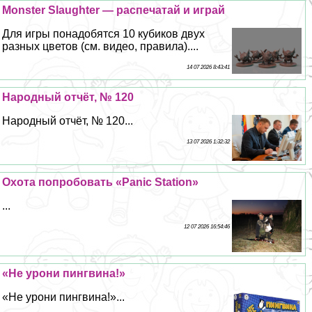
Monster Slaughter — распечатай и играй
Для игры понадобятся 10 кубиков двух
разных цветов (см. видео, правила)....
14 07 2026 8:43:41
Народный отчёт, № 120
Народный отчёт, № 120...
13 07 2026 1:32:32
Охота попробовать «Panic Station»
...
12 07 2026 16:54:46
«Не урони пингвина!»
«Не урони пингвина!»...