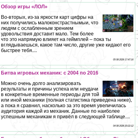
Обзор игры «ЛОЛ»
Во-вторых, из-за яркости карт цифры на
них получились малоконстрастнымыи, что
людям с ослабленным зрением
удовольствия доставит мало. Тем более
что это напрямую влияет на гeймплей – пока ты
вглядываешься, какое там число, другие уже кидают его
быстрее тебя....
05 08 2026 17:47:16
Битва игровых механик: с 2004 по 2016
Можно очень долго анализировать
результаты и причины успеха или неудачи
в конкретные временные периоды для той
или иной механики (полная статистика приведена ниже),
а пока я сравнил, насколько за это время увеличилась
аудитория каждой из механик. Данные по наиболее
успешным механикам я привёл в следующей таблице....
04 08 2026 20:22:12