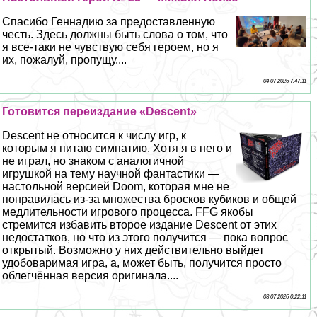
Спасибо Геннадию за предоставленную
честь. Здесь должны быть слова о том, что
я все-таки не чувствую себя героем, но я
их, пожалуй, пропущу....
04 07 2026 7:47:11
Готовится переиздание «Descent»
Descent не относится к числу игр, к
которым я питаю симпатию. Хотя я в него и
не играл, но знаком с аналогичной
игрушкой на тему научной фантастики —
настольной версией Doom, которая мне не
понравилась из-за множества бросков кубиков и общей
медлительности игрового процесса. FFG якобы
стремится избавить второе издание Descent от этих
недостатков, но что из этого получится — пока вопрос
открытый. Возможно у них действительно выйдет
удобоваримая игра, а, может быть, получится просто
облегчённая версия оригинала....
03 07 2026 0:22:11