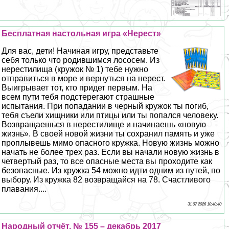
Бесплатная настольная игра «Нерест»
Для вас, дети! Начиная игру, представьте
себя только что родившимся лососем. Из
нерестилища (кружок № 1) тебе нужно
отправиться в море и вернуться на нерест.
Выигрывает тот, кто придет первым. На
всем пути тебя подстерегают страшные
испытания. При попадании в черный кружок ты погиб,
тебя съели хищники или птицы или ты попался человеку.
Возвращаешься в нерестилище и начинаешь «новую
жизнь». В своей новой жизни ты сохранил память и уже
проплывешь мимо опасного кружка. Новую жизнь можно
начать не более трех раз. Если вы начали новую жизнь в
четвертый раз, то все опасные места вы проходите как
безопасные. Из кружка 54 можно идти одним из путей, по
выбору. Из кружка 82 возвращайся на 78. Счастливого
плавания....
31 07 2026 10:40:40
Народный отчёт, № 155 – декабрь 2017