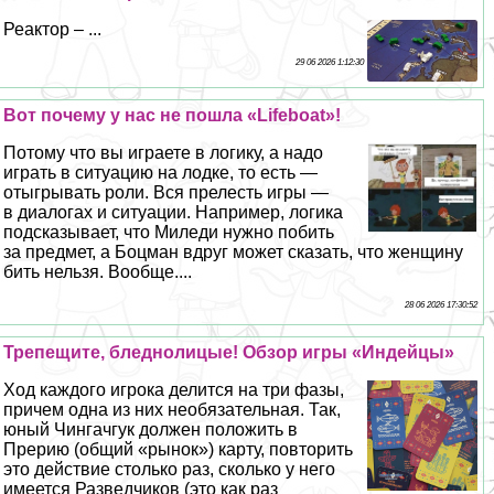
Реактор – ...
29 06 2026 1:12:30
Вот почему у нас не пошла «Lifeboat»!
Потому что вы играете в логику, а надо
играть в ситуацию на лодке, то есть —
отыгрывать роли. Вся прелесть игры —
в диалогах и ситуации. Например, логика
подсказывает, что Миледи нужно побить
за предмет, а Боцман вдруг может сказать, что женщину
бить нельзя. Вообще....
28 06 2026 17:30:52
Трепещите, бледнолицые! Обзор игры «Индейцы»
Ход каждого игрока делится на три фазы,
причем одна из них необязательная. Так,
юный Чингачгук должен положить в
Прерию (общий «рынок») карту, повторить
это действие столько раз, сколько у него
имеется Разведчиков (это как раз