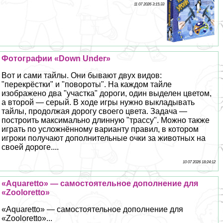
11 07 2026 3:15:33
Фотографии «Down Under»
Вот и сами тайлы. Они бывают двух видов:
"перекрёстки" и "повороты". На каждом тайле
изображено два "участка" дороги, один выделен цветом,
а второй — серый. В ходе игры нужно выкладывать
тайлы, продолжая дорогу своего цвета. Задача —
построить максимально длинную "трассу". Можно также
играть по усложнённому варианту правил, в котором
игроки получают дополнительные очки за животных на
своей дороге....
10 07 2026 18:24:12
«Aquaretto» — самостоятельное дополнение для
«Zooloretto»
«Aquaretto» — самостоятельное дополнение для
«Zooloretto»...