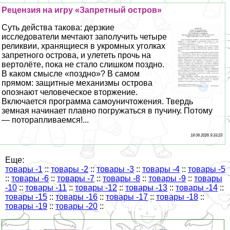
Рецензия на игру «Запретный остров»
Суть действа такова: дерзкие
исследователи мечтают заполучить четыре
реликвии, хранящиеся в укромных уголках
запретного острова, и улететь прочь на
вертолёте, пока не стало слишком поздно.
В каком смысле «поздно»? В самом
прямом: защитные механизмы острова
опознают человеческое вторжение.
Включается программа самоуничтожения. Твердь
земная начинает плавно погружаться в пучину. Потому
— поторапливаемся!...
18 06 2026 9:33:23
Еще:
товары -1
::
товары -2
::
товары -3
::
товары -4
::
товары -5
::
товары -6
::
товары -7
::
товары -8
::
товары -9
::
товары
-10
::
товары -11
::
товары -12
::
товары -13
::
товары -14
::
товары -15
::
товары -16
::
товары -17
::
товары -18
::
товары -19
::
товары -20
::