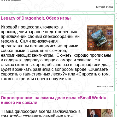
19 07 2026 17:39:21
Legacy of Dragonholt. Обзор игры
Игровой процесс заключается в
прохождении заранее подготовленных
приключений своими свежесобранными
героями. Сами приключения
представлены ветвящимися историями,
собранными в семь книг сюжетов,
напоминающих книги-игры. Сюжеты хорошо прописаны
и содержат здоровую порцию юмора и экшена. На
стыках сюжетных арок, обычно раз в параграф или два,
будет возникать развилка с вопросом вроде: «Желаете
спросить о таинственных лесах?» или «Спросить о том,
как вы встретили своего попутчика»....
18 07 2026 5:35:39
Опровержение: на самом деле из-за «Small World»
никого не сажали
"Наша философия всегда заключалась в
том, чтобы создавать семейные игры,