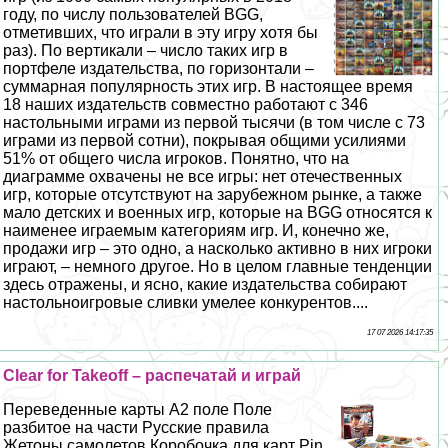
году, по числу пользователей BGG,
отметивших, что играли в эту игру хотя бы
раз). По вертикали – число таких игр в
портфеле издательства, по горизонтали –
суммарная популярность этих игр. В настоящее время
18 наших издательств совместно работают с 346
настольными играми из первой тысячи (в том числе с 73
играми из первой сотни), покрывая общими усилиями
51% от общего числа игроков. Понятно, что на
диаграмме охвачены не все игры: нет отечественных
игр, которые отсутствуют на зарубежном рынке, а также
мало детских и военных игр, которые на BGG относятся к
наименее играемым категориям игр. И, конечно же,
продажи игр – это одно, а насколько активно в них игроки
играют, – немного другое. Но в целом главные тенденции
здесь отражены, и ясно, какие издательства собирают
настольноигровые сливки умелее конкурентов....
17 07 2026 14:17:35
Clear for Takeoff – распечатай и играй
Переведенные карты А2 поле Поле
разбитое на части Русские правила
Жетоны самолетов Коробочка для карт Pin