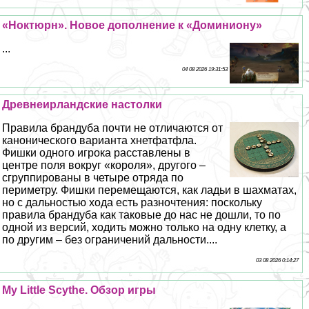
«Ноктюрн». Новое дополнение к «Доминиону»
...
04 08 2026 19:31:53
Древнеирландские настолки
Правила брандуба почти не отличаются от
канонического варианта хнетфатфла.
Фишки одного игрока расставлены в
центре поля вокруг «короля», другого –
сгруппированы в четыре отряда по
периметру. Фишки перемещаются, как ладьи в шахматах,
но с дальностью хода есть разночтения: поскольку
правила брандуба как таковые до нас не дошли, то по
одной из версий, ходить можно только на одну клетку, а
по другим – без ограничений дальности....
03 08 2026 0:14:27
My Little Scythe. Обзор игры