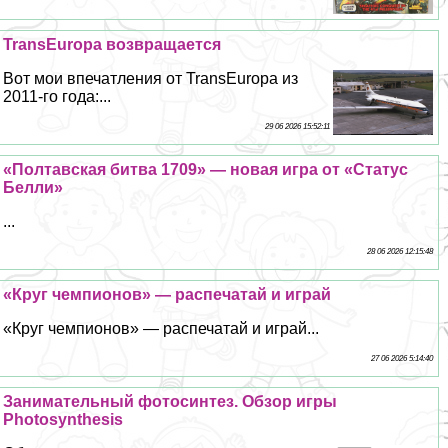
TransEuropa возвращается
Вот мои впечатления от TransEuropa из
2011-го года:...
29 06 2026 15:52:11
«Полтавская битва 1709» — новая игра от «Статус
Белли»
...
28 06 2026 12:15:48
«Круг чемпионов» — распечатай и играй
«Круг чемпионов» — распечатай и играй...
27 06 2026 5:14:40
Занимательный фотосинтез. Обзор игры
Photosynthesis