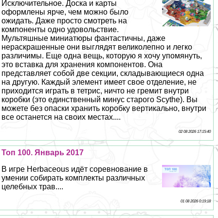
Исключительное. Доска и карты
оформлены ярче, чем можно было
ожидать. Даже просто смотреть на
компоненты одно удовольствие.
Мультяшные миниатюры фантастичны, даже
нераскрашенные они выглядят великолепно и легко
различимы. Еще одна вещь, которую я хочу упомянуть,
это вставка для хранения компонентов. Она
представляет собой две секции, складывающиеся одна
на другую. Каждый элемент имеет свое отделение, не
приходится играть в тетрис, ничто не гремит внутри
коробки (это единственный минус старого Scythe). Вы
можете без опаски хранить коробку вертикально, внутри
все останется на своих местах....
02 08 2026 17:15:40
Топ 100. Январь 2017
В игре Herbaceous идёт соревнование в
умении собирать комплекты различных
целебных трав....
01 08 2026 0:19:18