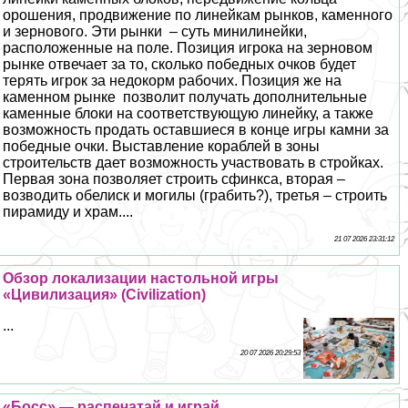
орошения, продвижение по линейкам рынков, каменного
и зернового. Эти рынки – суть минилинейки,
расположенные на поле. Позиция игрока на зерновом
рынке отвечает за то, сколько победных очков будет
терять игрок за недокорм рабочих. Позиция же на
каменном рынке позволит получать дополнительные
каменные блоки на соответствующую линейку, а также
возможность продать оставшиеся в конце игры камни за
победные очки. Выставление кораблей в зоны
строительств дает возможность участвовать в стройках.
Первая зона позволяет строить сфинкса, вторая –
возводить обелиск и могилы (грабить?), третья – строить
пирамиду и храм....
21 07 2026 23:31:12
Обзор локализации настольной игры
«Цивилизация» (Civilization)
...
20 07 2026 20:29:53
«Босс» — распечатай и играй