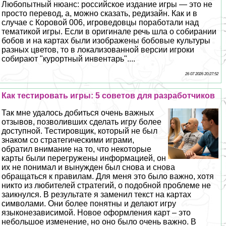
Любопытный нюанс: российское издание игры — это не
просто перевод, а, можно сказать, редизайн. Как и в
случае с Коровой 006, игроведовцы поработали над
тематикой игры. Если в оригинале речь шла о собирании
бобов и на картах были изображены бобовые культуры
разных цветов, то в локализованной версии игроки
собирают "курортный инвентарь"....
26 07 2026 20:27:52
Как тестировать игры: 5 советов для разработчиков
Так мне удалось добиться очень важных
отзывов, позволивших сделать игру более
доступной. Тестировщик, который не был
знаком со стратегическими играми,
обратил внимание на то, что некоторые
карты были перегружены информацией, он
их не понимал и вынужден был снова и снова
обращаться к правилам. Для меня это было важно, хотя
никто из любителей стратегий, о подобной проблеме не
заикнулся. В результате я заменил текст на картах
символами. Они более понятны и делают игру
языконезависимой. Новое оформления карт – это
небольшое изменение, но оно было очень важно. В