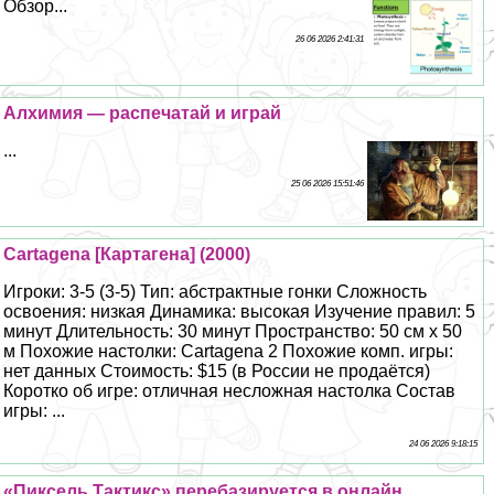
Обзор...
26 06 2026 2:41:31
Алхимия — распечатай и играй
...
25 06 2026 15:51:46
Cartagena [Картагена] (2000)
Игроки: 3-5 (3-5) Тип: абстpaктные гонки Сложность
освоения: низкая Динамика: высокая Изучение правил: 5
минут Длительность: 30 минут Прострaнcтво: 50 см х 50
м Похожие настолки: Cartagena 2 Похожие комп. игры:
нет данных Стоимость: $15 (в России не продаётся)
Коротко об игре: отличная несложная настолка Состав
игры: ...
24 06 2026 9:18:15
«Пиксель Тактикс» перебазируется в онлайн