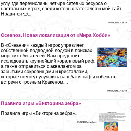
углу, где перечислены четыре сетевых ресурса о
настольных играх, среди которых затесался и мой сайт.
Нравится 🙂...
07 08 2026 7:38:14
Oceanos. Новая локализация от «Мира Хобби»
В «Океании» каждый игрок управляет
собственной подводной лодкой в поисках
морских обитателей. Вам предстоит
исследовать крупнейший коралловый риф,
а также отправиться с аквалангом за
забытыми сокровищами и кристаллами,
которые помогут улучшить ваш батискаф и избежать
встречи с грозным Кpaкеном....
06 08 2026 17:31:43
Правила игры «Викторина зебра»
Правила игры «Викторина зебра»...
05 08 2026 15:36:41