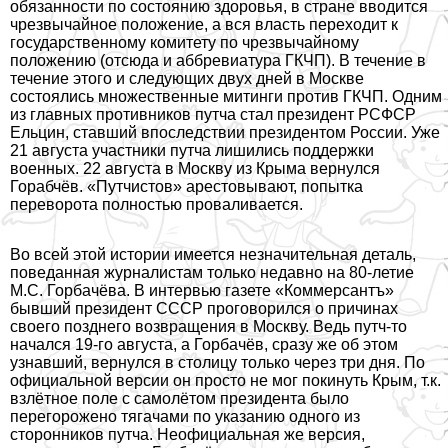
обязанности по состоянию здоровья, в стране вводится
чрезвычайное положение, а вся власть переходит к
государственному комитету по чрезвычайному
положению (отсюда и аббревиатура ГКЧП). В течение в
течение этого и следующих двух дней в Москве
состоялись множественные митинги против ГКЧП. Одним
из главных противников путча стал президент РСФСР
Ельцин, ставший впоследствии президентом России. Уже
21 августа участники путча лишились поддержки
военных. 22 августа в Москву из Крыма вернулся
Горабчёв. «Путчистов» арестовывают, попытка
переворота полностью проваливается.
Во всей этой истории имеется незначительная деталь,
поведанная журналистам только недавно на 80-летие
М.С. Горбачёва. В интервью газете «Коммерсантъ»
бывший президент СССР проговорился о причинах
своего позднего возвращения в Москву. Ведь путч-то
начался 19-го августа, а Горбачёв, сразу же об этом
узнавший, вернулся в столицу только через три дня. По
официальной версии он просто не мог покинуть Крым, т.к.
взлётное поле с самолётом президента было
перегорожено тягачами по указанию одного из
сторонников путча. Неофициальная же версия,