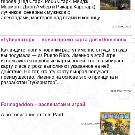
героев (Нед Старк, Робб Старк, Мейдж
Мормонт, Джон Амбер и Рикард Карстарк),
лучников, северных мужиков с
алебардами, мастеров над псами и конницу. ...
02 07 2026 1:28:23
«Губернатор» — новая промо-карта для «Dominion»
Как видите, ноги у новинки растут именно оттуда, откуда
вы подумали — из Puerto Rico. Именно в этой игре
используются подобные карты ролей: кто-то выбирает
карту, и все игроки выполняют указанное на ней
действие. Но тот, кто эту карту выбрал получает
преимущество. Именно на основе этого принципа и
разработан "губернатор"....
01 07 2026 17:22:30
Farmageddon – распечатай и играй
А вот описание от тов. Pard:...
30 06 2026 1:20:40