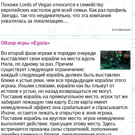
Похоже Lords of Vegas относится к семейству
европейских настолок для всей семьи. Как раз профиль
Звезды, так что неудивительно, что эта компания
ухватилась за локализацию....
22 07 2026 9:32:20
Обзор игры «Egizia»
Во второй фазе игроки в порядке очереди
выставляют свои корабли на места вдоль
Нила, по одному за раз. Причем
существует следующее ограничение:
каждый следующий корабль должен быть выставлен
ближе к устью реки, чем все предыдущие корабли этого
игрока. Иными словами, корабли как бы плывут от
истоков к устью, но назад возвращаться не могут.
Поставив корабль на прямоугольное место, игрок тут же
забирает лежащую там карту. Если карта имеет
немедленный эффект, она сpaбатывает и сбрасывается.
Иначе, остается лежать в открытую в зоне игрока.
Поставив корабль на круглое место, игрок немедленно
выполняет действие, присущее этому месту. Здесь
встречается прокачка силы строителей, пополнение
линейки каменных блоков, передвижение кольца