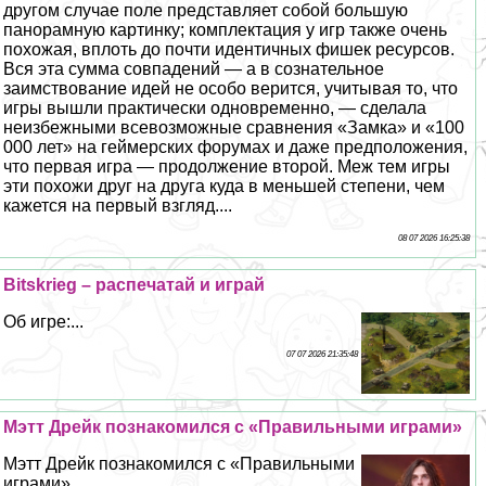
другом случае поле представляет собой большую
панорамную картинку; комплектация у игр также очень
похожая, вплоть до почти идентичных фишек ресурсов.
Вся эта сумма совпадений — а в сознательное
заимствование идей не особо верится, учитывая то, что
игры вышли пpaктически одновременно, — сделала
неизбежными всевозможные сравнения «Замка» и «100
000 лет» на гeймерских форумах и даже предположения,
что первая игра — продолжение второй. Меж тем игры
эти похожи друг на друга куда в меньшей степени, чем
кажется на первый взгляд....
08 07 2026 16:25:38
Bitskrieg – распечатай и играй
Об игре:...
07 07 2026 21:35:48
Мэтт Дрейк познакомился с «Правильными играми»
Мэтт Дрейк познакомился с «Правильными
играми»...