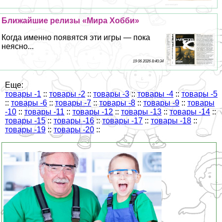
Ближайшие релизы «Мира Хобби»
Когда именно появятся эти игры — пока
неясно...
19 06 2026 8:40:34
Еще:
товары -1
::
товары -2
::
товары -3
::
товары -4
::
товары -5
::
товары -6
::
товары -7
::
товары -8
::
товары -9
::
товары
-10
::
товары -11
::
товары -12
::
товары -13
::
товары -14
::
товары -15
::
товары -16
::
товары -17
::
товары -18
::
товары -19
::
товары -20
::