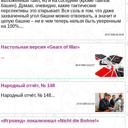
выложенный тайл, но и на соседние (кроме тайлов
башен). Думаю, очевидно, какие тактические
перспективы это открывает. Вся соль в том, что даже
захваченный угол башни можно отвоевать, а значит и
целую башню – ни в чем теперь нельзя быть уверенным
на 100%....
29 07 2026 20:15:29
Настольная версия «Gears of War»
...
28 07 2026 13:12:17
Народный отчёт, № 148
Народный отчёт, № 148...
27 07 2026 8:17:14
«Игровед» локализовал «Nicht die Bohne!»