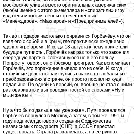
московские улицы вместо оригинальных американских
(якобы именно с этого экземпляра и «спиратили» игру
издатели многочисленных отечественных
«Менеждеров», «Маклеров» и «Предпринимателей»).
Так вот, подарок настолько понравился Горбачёву, что он
взял его с собой и в Крым, где пpaктически ежедневно
уделял игре время. И когда 18 августа к нему прилетели
будущие путчисты, Горбачёв как раз только что закончил
очередную партию, сложившуюся не в его пользу.
Попросту говоря, он с треском проиграл. Как вспоминает
Горбачёв, это поражение вывело его из себя. И когда
столичные делегаты заикнулись о каких-то глобальных
преобразованиях в стране, он просто послал их куда
подальше. По одной из версий, он вообще не стал с ними
разговаривать и выпроводил гостей со словами «Ну и
м…и же вы!»
Ну а что было дальше мы уже знаем. Путч провалился.
Горбачёв вернулся в Москву, а затем, в том же 1991-м
году подписал договор о создании Содружества
независимых государств (СНГ), а СССР перестал
существовать. Страна развалилась, а на её руинах