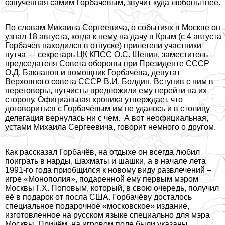
озвученная самим Горбачёвым, звучит куда любопытнее.
По словам Михаила Сергеевича, о событиях в Москве он
узнал 18 августа, когда к нему на дачу в Крым (с 4 августа
Горбачёв находился в отпуске) прилетели участники
путча — секретарь ЦК КПСС О.С. Шенин, заместитель
председателя Совета обороны при Президенте СССР
О.Д. Бакланов и помощник Горбачёва, депутат
Верховного совета СССР В.И. Болдин. Вступив с ним в
переговоры, путчисты предложили ему перейти на их
сторону. Официальная хроника утверждает, что
договориться с Горбачёвым им не удалось и в столицу
делегация вернулась ни с чем. А вот неофициальная,
устами Михаила Сергеевича, говорит немного о другом.
Как рассказал Горбачёв, на отдыхе он всегда любил
поиграть в нарды, шахматы и шашки, а в начале лета
1991-го года приобщился к новому виду развлечений –
игре «Монополия», подаренной ему первым мэром
Москвы Г.Х. Поповым, который, в свою очередь, получил
её в подарок от посла США. Горбачёву досталось
специальное подарочное «московское» издание,
изготовленное на русском языке специально для мэра
Москвы. Причём, на игровом поле были указаны