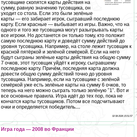
тусовщике скопятся карты действия на
сумму, равную значению тусовщика, он
уходит со стола. Если это были зелёные
карты — его забирает игрок, сыгравший последнюю
карту. Если красные — выбывает из игры. Важно, что на
одного и того же тусовщика могут разыгрывать карты
все игроки. Но достанется он только тому, кто положит
самую последнюю карту и доведёт сумму действий до
уровня тусовщика. Например, на столе лежит тусовщик к
красной пятёркой и зелёной семёркой. Если на него
будут сыграны зелёные карты действия на общую сумму
7 очков, этот тусовщик уйдёт к игроку, сыгравшему
последнюю карту. Причём, последняя карта должна
довести общую сумму действий точно до уровня
тусовщика. Например, если на тусовщике с зелёной
семёркой уже есть зелёные карты на сумму 6 очков, то
теперь на него можно сыграть только зелёную "1". Вот и
все основные правила. Игра идёт до тех пор, пока не
кончатся карты тусовщиков. Потом все подсчитывают
очки и определяется победитель....
02 08 2026 15:51:57
Игра года — 2008 во Франции