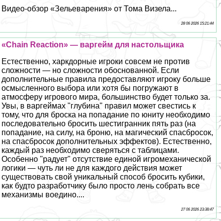
Видео-обзор «Зельеварения» от Тома Визела...
28 06 2026 15:21:44
«Chain Reaction» — варгeйм для настольщика
Естественно, харкдорные игроки совсем не против
сложности — но сложности обоснованной. Если
дополнительные правила предоставляют игроку больше
осмысленного выбора или хотя бы погружают в
атмосферу игрового мира, большинство будет только за.
Увы, в варгeймах "глубина" правил может свестись к
тому, что для броска на попадание по юниту необходимо
последовательно бросить шестигранник пять раз (на
попадание, на силу, на броню, на магический спасбросок,
на спасбросок дополнительных эффектов). Естественно,
каждый раз необходимо сверяться с таблицами.
Особенно "радует" отсутствие единой игромеханической
логики — чуть ли не для каждого действия может
существовать свой уникальный способ бросить кубики,
как будто разработчику было просто лень собрать все
механизмы воедино....
27 06 2026 23:38:47