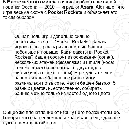
В
Блоге жёлтого мипла
появился
обзор
ещё одной
новинки Эссена — 2010 — игрушки
Asara
.
Alt
пишет, что
игра весьма схожа с
Pocket Rockets
и объясняет это
таким образом:
Общая цель игры довольно сильно
перекликается с… “Pocket Rockets”. Задача
игроков: построить разноцветные башни,
побольше и повыше. Как и paкеты в “Pocket
Rockets”, башни состоят из основания (сопел),
нескольких этажей (фюзеляжа) и шпиля (носа).
Только этажи башен бывают двух видов:
низкие и высокие (с окном). В результате, две
равноэтажные башни все равно могут
различаться по высоте. Части башен бывают 5
разных цветов, и, естественно, собирать
башню можно только из частей одного цвета.
Общее же впечатление от игры у него положительное.
Говорит, что она несложная и красивая, а ещё для неё
нужен немаленький стол.