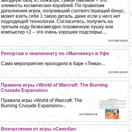
звёздную базу. И, пожалуй, самое лакомое – это
элементы космических кораблей. По правилам
дополнения игрок, получивший соответствующий бонус,
может взять себе 1 такую деталь, даже если у него нет
подходящей технологии. Согласитесь, получить на
третьем ходу безвозмездно плазменную пушку или
компьютер +2 – это очень хорошее подспорье....
16 07 2026 23:26:26
Репортаж о чемпионату по «Манчкину» в Уфе
Само мероприятие проходило в баре «Тема»...
15 07 2026 16:18:20
Правила игры «World of Warcraft: The Burning
Crusade Expansion»
Правила игры «World of Warcraft: The
Burning Crusade Expansion»...
14 07 2026 8:57:38
Впечатления от игры «Синоби»