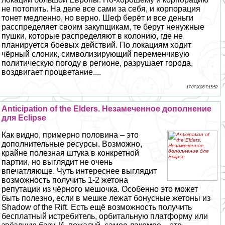
не потопить. На деле все сами за себя, и корпорация
тонет медленно, но верно. Шеф берёт и все деньги
расспределяет своим закупщикам, те берут ненужные
пушки, которые распределяют в колонию, где не
планируется боевых действий. По локациям ходит
чёрный слоник, символизирующий переменчивую
политическую погоду в регионе, разрушает города,
воздвигает процветание....
17 07 2026 7:15:52
Anticipation of the Elders. Незамеченное дополнение
для Eclipse
Как видно, примерно половина – это
дополнительные ресурсы. Возможно,
крайне полезная штука в конкретной
партии, но выглядит не очень
впечатляюще. Чуть интереснее выглядит
возможность получить 1-2 жетона
репутации из чёрного мешочка. Особенно это может
быть полезно, если в мешке лежат бонусные жетоны из
Shadow of the Rift. Есть ещё возможность получить
бесплатный истребитель, орбитальную платформу или