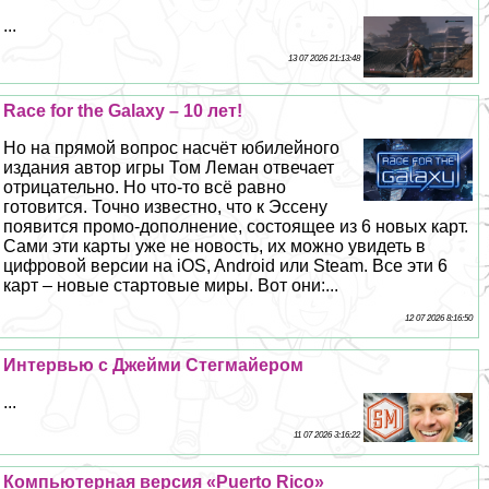
...
13 07 2026 21:13:48
Race for the Galaxy – 10 лет!
Но на прямой вопрос насчёт юбилейного
издания автор игры Том Леман отвечает
отрицательно. Но что-то всё равно
готовится. Точно известно, что к Эссену
появится промо-дополнение, состоящее из 6 новых карт.
Сами эти карты уже не новость, их можно увидеть в
цифровой версии на iOS, Android или Steam. Все эти 6
карт – новые стартовые миры. Вот они:...
12 07 2026 8:16:50
Интервью с Джейми Стегмайером
...
11 07 2026 3:16:22
Компьютерная версия «Puerto Rico»