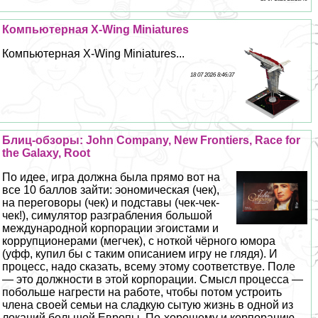
Компьютерная X-Wing Miniatures
Компьютерная X-Wing Miniatures...
18 07 2026 8:46:37
Блиц-обзоры: John Company, New Frontiers, Race for
the Galaxy, Root
По идее, игра должна была прямо вот на
все 10 баллов зайти: эономическая (чек),
на переговоры (чек) и подставы (чек-чек-
чек!), симулятор разграбления большой
международной корпорации эгоистами и
коррупционерами (мегчек), с ноткой чёрного юмора
(уфф, купил бы с таким описанием игру не глядя). И
процесс, надо сказать, всему этому соответствуе. Поле
— это должности в этой корпорации. Смысл процесса —
побольше нагрести на работе, чтобы потом устроить
члeна своей семьи на сладкую сытую жизнь в одной из
локаций большой Европы. По-хорошему и корпорацию