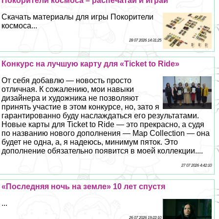
Покорители космоса – распечатай и играй
Скачать материалы для игры Покорители
космоса...
28 07 2026 14:31:25
Конкурс на лучшую карту для «Ticket to Ride»
От себя добавлю — новость просто
отличная. К сожалению, мои навыки
дизайнера и художника не позволяют
принять участие в этом конкурсе, но, зато я
гарантированно буду наслаждаться его результатами.
Новые карты для Ticket to Ride — это прекрасно, а судя
по названию нового дополнения — Map Collection — она
будет не одна, а, я надеюсь, минимум пяток. Это
дополнение обязательно появится в моей коллекции....
27 07 2026 4:42:10
«Последняя ночь на земле» 10 лет спустя
...
26 07 2026 19:22:10