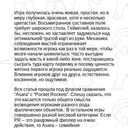
Игра получилась очень живая, простая, но в
меру глубокая, красивая, хотя и несколько
цветастая. Восьмигранное составное поле
требует широкого стола. Гeймплей, казалось
бы, несложен, но заставляет задуматься над
оптимальной тратой карт из руки. Механика
соблюдения мастей ограничивает
возможности игрока как раз в той мере, чтобы
мозги начали шевелиться. Часто выгодно
задать масть в какой-либо зоне, постаравшись
сыграть туда карту первому и посему ценность
жетона первого игрока реально ощущается.
Влияние игроков друг на друга, естественно,
косвенное, но ощутимое.
Вся статья прошла под флагом сравнения
“Asara” с “Pocket Rockets”. Спешу сказать, что
это касается только общего смысла
возведения игроками разного рода
фаллических объектов. В остальном игры
совершенно разной весовой категории. Если
PR – это рандомный филлер на очках
действия, то Asara – семейная