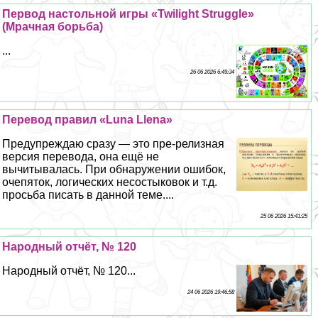
Первод настольной игры «Twilight Struggle»
(Мрачная борьба)
...
26 06 2026 6:49:34
Перевод правил «Luna Llena»
Предупреждаю сразу — это пре-релизная
версия перевода, она ещё не
вычитывалась. При обнаружении ошибок,
очепяток, логических несостыковок и т.д.
просьба писать в данной теме....
25 06 2026 15:41:25
Народный отчёт, № 120
Народный отчёт, № 120...
24 06 2026 19:46:58