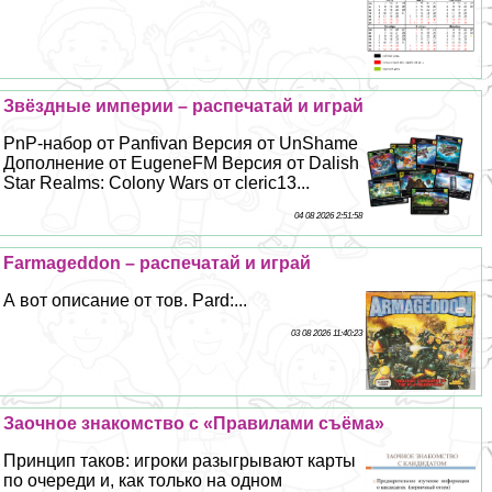
Звёздные империи – распечатай и играй
PnP-набор от Panfivan Версия от UnShame
Дополнение от EugeneFM Версия от Dalish
Star Realms: Colony Wars от cleric13...
04 08 2026 2:51:58
Farmageddon – распечатай и играй
А вот описание от тов. Pard:...
03 08 2026 11:40:23
Заочное знакомство с «Правилами съёма»
Принцип таков: игроки разыгрывают карты
по очереди и, как только на одном