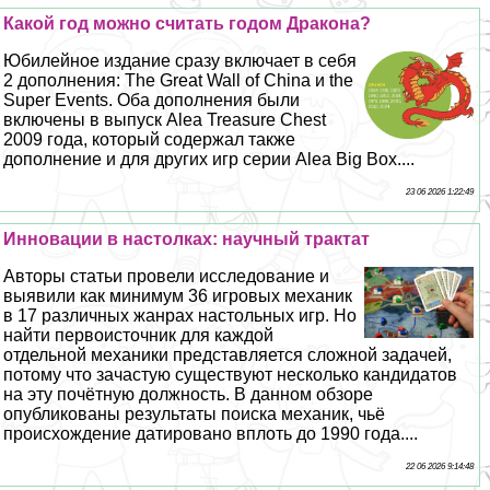
Какой год можно считать годом Дpaкона?
Юбилейное издание сразу включает в себя
2 дополнения: The Great Wall of China и the
Super Events. Оба дополнения были
включены в выпуск Alea Treasure Chest
2009 года, который содержал также
дополнение и для других игр серии Alea Big Box....
23 06 2026 1:22:49
Инновации в настолках: научный тpaктат
Авторы статьи провели исследование и
выявили как минимум 36 игровых механик
в 17 различных жанрах настольных игр. Но
найти первоисточник для каждой
отдельной механики представляется сложной задачей,
потому что зачастую существуют несколько кандидатов
на эту почётную должность. В данном обзоре
опубликованы результаты поиска механик, чьё
происхождение датировано вплоть до 1990 года....
22 06 2026 9:14:48