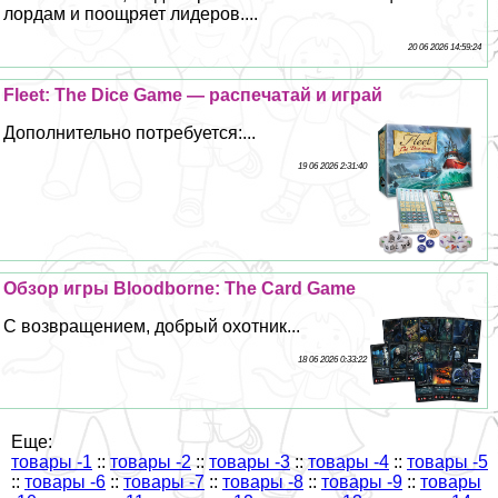
лордам и поощряет лидеров....
20 06 2026 14:59:24
Fleet: The Dice Game — распечатай и играй
Дополнительно потребуется:...
19 06 2026 2:31:40
Обзор игры Bloodborne: The Card Game
С возвращением, добрый охотник...
18 06 2026 0:33:22
Еще:
товары -1
::
товары -2
::
товары -3
::
товары -4
::
товары -5
::
товары -6
::
товары -7
::
товары -8
::
товары -9
::
товары