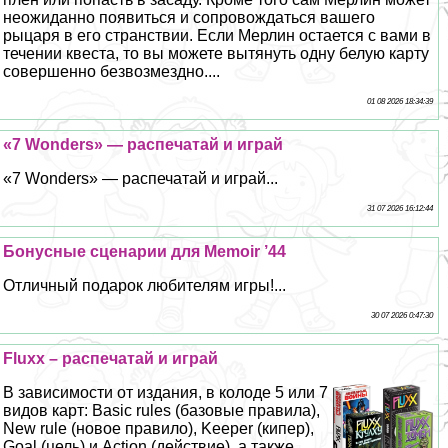
неожиданно появиться и сопровождаться вашего
рыцаря в его стрaнcтвии. Если Мерлин остается с вами в
течении квеста, то вы можете вытянуть одну белую карту
совершенно безвозмездно....
01 08 2026 18:34:39
«7 Wonders» — распечатай и играй
«7 Wonders» — распечатай и играй...
31 07 2026 16:12:44
Бонусные сценарии для Memoir ’44
Отличный подарок любителям игры!...
30 07 2026 0:47:30
Fluxx – распечатай и играй
В зависимости от издания, в колоде 5 или 7
видов карт: Basic rules (базовые правила),
New rule (новое правило), Keeper (кипер),
Goal (цель) и Action (действие), а также