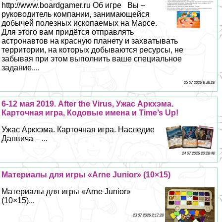
http://www.boardgamer.ru Об игре Вы –
руководитель компании, занимающейся
добычей полезных ископаемых на Марсе.
Для этого вам придётся отправлять
астронавтов на красную планету и захватывать
территории, на которых добываются ресурсы, не
забывая при этом выполнить ваше специальное
задание....
25 07 2026 8:38:28
6-12 мая 2019. After the Virus, Ужас Аркхэма.
Карточная игра, Кодовые имена и Time’s Up!
Ужас Аркхэма. Карточная игра. Наследие
Данвича – ...
24 07 2026 20:28:48
Материалы для игры «Arne Junior» (10×15)
Материалы для игры «Arne Junior»
(10×15)...
23 07 2026 2:17:28