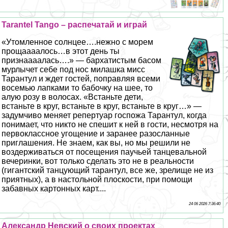
Tarantel Tango – распечатай и играй
«Утомленное солнцее….нежно с морем
прощаааалось…в этот день ты
признаааалась….» — бархатистым басом
мурлычет себе под нос милашка мисс
Тарантул и ждет гостей, поправляя всеми
восемью лапками то бабочку на шее, то
алую розу в волосах. «Встаньте дети,
встаньте в круг, встаньте в круг, встаньте в круг…» —
задумчиво меняет репертуар госпожа Тарантул, когда
понимает, что никто не спешит к ней в гости, несмотря на
первоклассное угощение и заранее разосланные
приглашения. Не знаем, как вы, но мы решили не
воздерживаться от посещения паучьей танцевальной
вечеринки, вот только сделать это не в реальности
(гигантский танцующий тарантул, все же, зрелище не из
приятных), а в настольной плоскости, при помощи
забавных картонных карт....
24 06 2026 7:36:40
Александр Невский о своих проектах