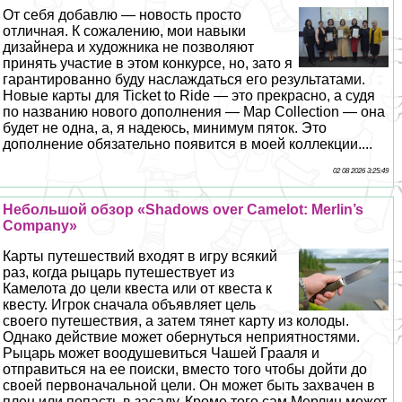
От себя добавлю — новость просто
отличная. К сожалению, мои навыки
дизайнера и художника не позволяют
принять участие в этом конкурсе, но, зато я
гарантированно буду наслаждаться его результатами.
Новые карты для Ticket to Ride — это прекрасно, а судя
по названию нового дополнения — Map Collection — она
будет не одна, а, я надеюсь, минимум пяток. Это
дополнение обязательно появится в моей коллекции....
02 08 2026 3:25:49
Небольшой обзор «Shadows over Camelot: Merlin’s
Company»
Карты путешествий входят в игру всякий
раз, когда рыцарь путешествует из
Камелота до цели квеста или от квеста к
квесту. Игрок сначала объявляет цель
своего путешествия, а затем тянет карту из колоды.
Однако действие может обернуться неприятностями.
Рыцарь может воодушевиться Чашей Грааля и
отправиться на ее поиски, вместо того чтобы дойти до
своей первоначальной цели. Он может быть захвачен в
плен или попасть в засаду. Кроме того сам Мерлин может