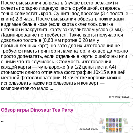
После высыхания вырезать (лучше всего резаком) и
склеить попарно лицевую часть с рубашкой, стараясь
точно совместить края. Сушить под прессом (3-4 толстые
книги) 2-3 часа. После высыхания обрезать ножницами
видимые белые края (если карта склеилось слегка
неточно) и закруглить карту закруглителем углов (3 мм).
Ламинирование не требуется. Такие карты получаются
довольно толстые (0,63 мм против 0,28 мм у
промышленных карт), но зато для их изготовления не
требуется иметь принтер и ламинатор, и их всегда можно
просто допечатать, если отдельные карты ошибочны или
с ними что-то случилось. Стоимость изготовления
каждой карты — чуть дороже (на 1/2 цены листа А4)
стоимости одного отпечатка фотографии 10х15 в вашей
местной фотолаборатории. В качестве коробки можно
использовать также использовать и конверт —
компонентов-то мало....
26 06 2026 19:30:48
Обзор игры Dinosaur Tea Party
...
25 06 2026 6:33:23