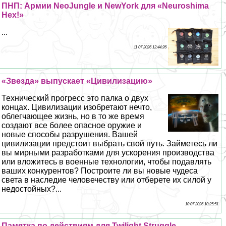
ПНП: Армии NeoJungle и NewYork для «Neuroshima
Hex!»
...
11 07 2026 12:44:26
«Звезда» выпускает «Цивилизацию»
Технический прогресс это палка о двух
концах. Цивилизации изобретают нечто,
облегчающее жизнь, но в то же время
создают все более опасное оружие и
новые способы разрушения. Вашей
цивилизации предстоит выбрать свой путь. Займетесь ли
вы мирными разработками для ускорения производства
или вложитесь в военные технологии, чтобы подавлять
ваших конкурентов? Построите ли вы новые чудеса
света в наследие человечеству или отберете их силой у
недостойных?...
10 07 2026 10:25:51
Памятка по действиям для Twilight Struggle