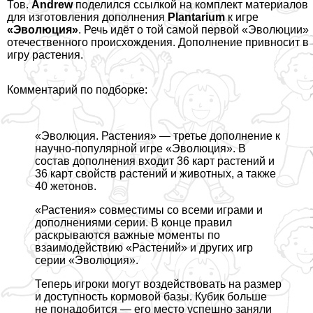
Тов.
Andrew
поделился
ссылкой на комплект материалов
для изготовления дополнения
Plantarium
к игре
«Эволюция»
. Речь идёт о той самой первой «Эволюции»
отечественного происхождения. Дополнение привносит в
игру растения.
Комментарий по подборке:
«Эволюция. Растения» — третье дополнение к
научно-популярной игре «Эволюция». В
состав дополнения входит 36 карт растений и
36 карт свойств растений и животных, а также
40 жетонов.
«Растения» совместимы со всеми играми и
дополнениями серии. В конце правил
раскрываются важные моменты по
взаимодействию «Растений» и других игр
серии «Эволюция».
Теперь игроки могут воздействовать на размер
и доступность кормовой базы. Кубик больше
не понадобится — его место успешно заняли