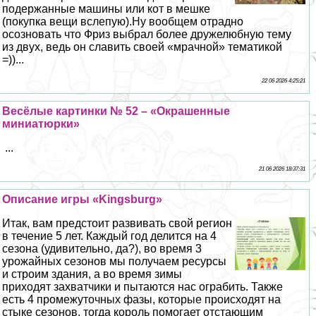
подержанные машины или кот в мешке
(покупка вещи вслепую).Ну вообщем отрадно
осозновать что Фриз выбрал более дружелюбную тему
из двух, ведь он славить своей «мрачной» тематикой
=))...
22 06 2026 4:25:21
Весёлые картинки № 52 – «Окрашенные
миниатюрки»
...
21 06 2026 18:37:31
Описание игры «Kingsburg»
Итак, вам предстоит развивать свой регион
в течение 5 лет. Каждый год делится на 4
сезона (удивительно, да?), во время 3
урожайных сезонов мы получаем ресурсы
и строим здания, а во время зимы
приходят захватчики и пытаются нас ограбить. Также
есть 4 промежуточных фазы, которые происходят на
стыке сезонов, тогда король помогает отстающим