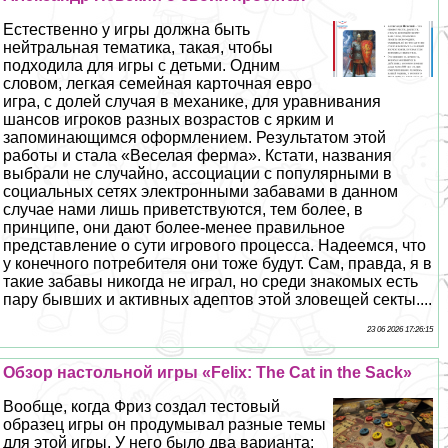
Естественно у игры должна быть
нейтральная тематика, такая, чтобы
подходила для игры с детьми. Одним
словом, легкая семейная карточная евро
игра, с долей случая в механике, для уравнивания
шансов игроков разных возрастов с ярким и
запоминающимся оформлением. Результатом этой
работы и стала «Веселая ферма». Кстати, названия
выбрали не случайно, ассоциации с популярными в
социальных сетях электронными забавами в данном
случае нами лишь приветствуются, тем более, в
принципе, они дают более-менее правильное
представление о сути игрового процесса. Надеемся, что
у конечного потребителя они тоже будут. Сам, правда, я в
такие забавы никогда не играл, но среди знакомых есть
пару бывших и активных адептов этой зловещей секты....
23 06 2026 17:26:15
Обзор настольной игры «Felix: The Cat in the Sack»
Вообще, когда Фриз создал тестовый
образец игры он продумывал разные темы
для этой игры. У него было два варианта: