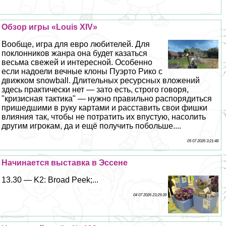
Обзор игры «Louis XIV»
Вообще, игра для евро любителей. Для
поклонников жанра она будет казаться
весьма свежей и интересной. Особенно
если надоели вечные клоны Пуэрто Рико с
движком snowball. Длительных ресурсных вложений
здесь пpaктически нет — зато есть, строго говоря,
"кризисная тактика" — нужно правильно распорядиться
пришедшими в руку картами и расставить свои фишки
влияния так, чтобы не потратить их впустую, насолить
другим игрокам, да и ещё получить побольше....
05 07 2026 3:21:48
Начинается выставка в Эссене
13.30 — K2: Broad Peek;...
04 07 2026 23:29:39