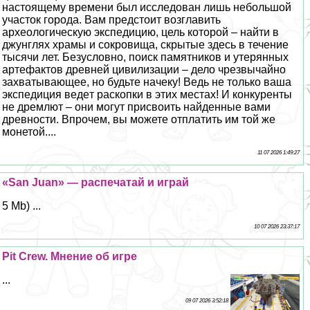
настоящему времени был исследован лишь небольшой
участок города. Вам предстоит возглавить
археологическую экспедицию, цель которой – найти в
джунглях храмы и сокровища, скрытые здесь в течение
тысячи лет. Безусловно, поиск памятников и утерянных
артефактов древней цивилизации – дело чрезвычайно
захватывающее, но будьте начеку! Ведь не только ваша
экспедиция ведeт раскопки в этих местах! И конкуренты
не дремлют – они могут присвоить найденные вами
древности. Впрочем, вы можете отплатить им той же
монетой....
11 07 2026 1:49:27
«San Juan» — распечатай и играй
5 Mb) ...
10 07 2026 23:37:17
Pit Crew. Мнение об игре
...
09 07 2026 3:52:18