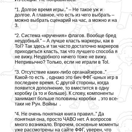
“1. Долгое время игры..” – Не такое уж и
долгое. А главное, что есть из чего выбрать –
можно выбрать сценарий на час, а можно и на
3.
“2. Система «кручения» флагов. Вообще бред
неудобный.” – А лучше класть маркеры, как в
ToI? Так здесь и так часто достаточно маркеров
приходиться класть, так что лучшего способа я
не вижу. Неудобного ничего тоже не вижу.
Непривычно? Только, если не играли в ToI.
“3. Отсутствие каких-либо органайзеров..”
Какой-то есть , однако это бич ФФГ-шных игр в
последнее время. С другой стороны, когда
появится дополнение, то вместится в одну
коробку (а то и больше). К слову, компоненты
занимают больше половины коробки , это все-
таки не Рун. Войны .
“4. Не очень понятная книга правил..” Да
понятная она, просто ЧАВО нет. А вопросов
много возникало. Впрочем, основные моменты
уже рассмотрены на сайте ФФГ, уверен, что