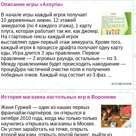
Описание игры «Assyria»
В начале игры каждый игрок получает
10 деревянных хижин, 12 этажей
зиккуратов (по 4 каждого этажа), 1 карту
плуга, которая работает так же, как джокер.
На стартовые гексы каждый игрок
выставляет один первый этаж зиккурата. Кроме того,
каждый игрок в процессе драфта получает одну карту
еды. Игра длится 3 эры правления. Первое
правление — 2 игровых раунда, остальные — по 3.
Между правлениями будет происходить наводнение —
процеДypa частичной очистки поля и получения
победных очков. Каждый ход состоит из 3 фаз. ...
22 07 2026 15:19:42
История магазина настольных игр в Воронеже
Женя Гуржей — один из наших первых
франчайзи-партнёров, он открылся в
октябре 2010 года, когда мы только-только
научились открывать магазины в Москве.
Он успел заработать на точке, открыть
второй магазин, открыть другой бизнес, выйти из