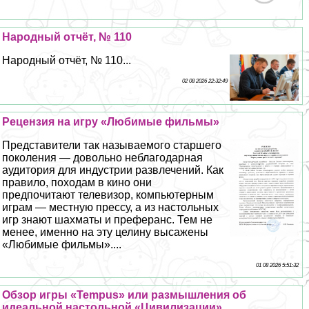
Народный отчёт, № 110
Народный отчёт, № 110...
02 08 2026 22:32:49
Рецензия на игру «Любимые фильмы»
Представители так называемого старшего
поколения — довольно нeблагодарная
аудитория для индустрии развлечений. Как
правило, походам в кино они
предпочитают телевизор, компьютерным
играм — местную прессу, а из настольных
игр знают шахматы и преферанс. Тем не
менее, именно на эту целину высажены
«Любимые фильмы»....
01 08 2026 5:51:32
Обзор игры «Tempus» или размышления об
идеальной настольной «Цивилизации»