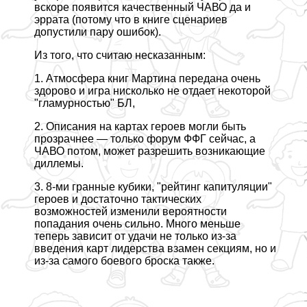
вскоре появится качественный ЧАВО да и
эррата (потому что в книге сценариев
допустили пару ошибок).
Из того, что считаю несказанным:
1. Атмосфера книг Мартина передана очень
здорово и игра нисколько не отдает некоторой
"гламурностью" БЛ,
2. Описания на картах героев могли быть
прозрачнее — только форум ФФГ сейчас, а
ЧАВО потом, может разрешить возникающие
диллемы.
3. 8-ми гранные кубики, "рейтинг капитуляции"
героев и достаточно тактических
возможностей изменили вероятности
попадания очень сильно. Много меньше
теперь зависит от удачи не только из-за
введения карт лидерства взамен секциям, но и
из-за самого боевого броска также.