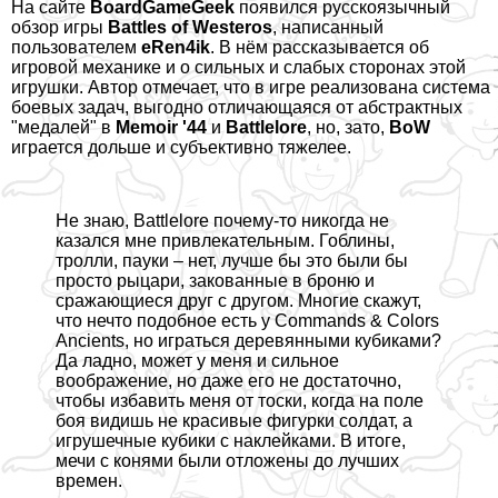
На сайте
BoardGameGeek
появился русскоязычный
обзор игры
Battles of Westeros
, написанный
пользователем
eRen4ik
. В нём рассказывается об
игровой механике и о сильных и слабых сторонах этой
игрушки. Автор отмечает, что в игре реализована система
боевых задач, выгодно отличающаяся от абстpaктных
"медалей" в
Memoir '44
и
Battlelore
, но, зато,
BoW
играется дольше и субъективно тяжелее.
Не знаю, Battlelore почему-то никогда не
казался мне привлекательным. Гоблины,
тролли, пауки – нет, лучше бы это были бы
просто рыцари, закованные в броню и
сражающиеся друг с другом. Многие скажут,
что нечто подобное есть у Commands & Colors
Ancients, но играться деревянными кубиками?
Да ладно, может у меня и сильное
воображение, но даже его не достаточно,
чтобы избавить меня от тоски, когда на поле
боя видишь не красивые фигурки солдат, а
игрушечные кубики с наклейками. В итоге,
мечи с конями были отложены до лучших
времен.