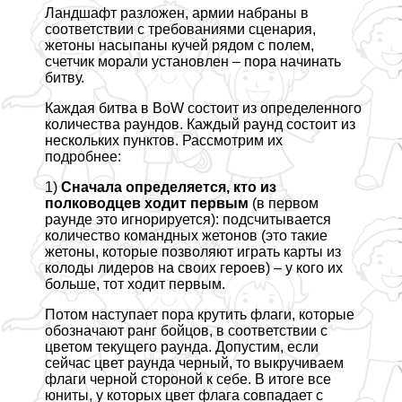
Ландшафт разложен, армии набраны в
соответствии с требованиями сценария,
жетоны насыпаны кучей рядом с полем,
счетчик морали установлен – пора начинать
битву.
Каждая битва в BoW состоит из определенного
количества раундов. Каждый раунд состоит из
нескольких пунктов. Рассмотрим их
подробнее:
1)
Сначала определяется, кто из
полководцев ходит первым
(в первом
раунде это игнорируется): подсчитывается
количество комaндных жетонов (это такие
жетоны, которые позволяют играть карты из
колоды лидеров на своих героев) – у кого их
больше, тот ходит первым.
Потом наступает пора крутить флаги, которые
обозначают ранг бойцов, в соответствии с
цветом текущего раунда. Допустим, если
сейчас цвет раунда черный, то выкручиваем
флаги черной стороной к себе. В итоге все
юниты, у которых цвет флага совпадает с