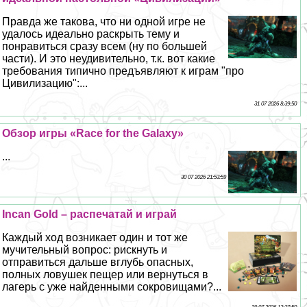
Правда же такова, что ни одной игре не
удалось идеально раскрыть тему и
понравиться сразу всем (ну по большей
части). И это неудивительно, т.к. вот какие
требования типично предъявляют к играм "про
Цивилизацию":...
31 07 2026 8:39:50
Обзор игры «Race for the Galaxy»
...
30 07 2026 21:53:59
Incan Gold – распечатай и играй
Каждый ход возникает один и тот же
мучительный вопрос: рискнуть и
отправиться дальше вглубь опасных,
полных ловушек пещер или вернуться в
лагерь с уже найденными сокровищами?...