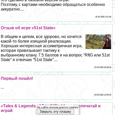
Поэтому, с картами необходимо обращаться особенно
аккуратно....
26 06 2026 3:51:46
Отзыв об игре «51st State»
В общем и целом, все здорово, но хочется
какой-то более изящной реализации.
Хорошая интересная ассиметричная игра,
которая привязывает тактику к
выбранному клану. 7.5 баллов и на вопрос “RftG или 51st
State” я отвечаю “51st State”....
25 06 2026 20:58:26
Первый пошёл!
...
24 06 2026 13:56:50
«Tales & Legends of Small World» — распечатай и
На сайте используются cookies
играй
Закрыть эту плашку