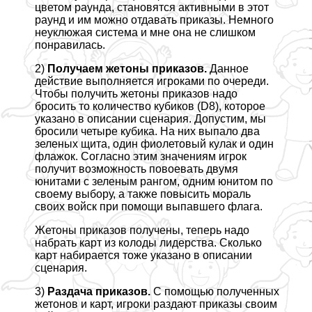
цветом раунда, становятся активными в этот
раунд и им можно отдавать приказы. Немного
неуклюжая система и мне она не слишком
понравилась.
2)
Получаем жетоны приказов.
Данное
действие выполняется игроками по очереди.
Чтобы получить жетоны приказов надо
бросить то количество кубиков (D8), которое
указано в описании сценария. Допустим, мы
бросили четыре кубика. На них выпало два
зеленых щита, один фиолетовый кулак и один
флажок. Согласно этим значениям игрок
получит возможность повоевать двумя
юнитами с зеленым рангом, одним юнитом по
своему выбору, а также повысить мораль
своих войск при помощи выпавшего флага.
Жетоны приказов получены, теперь надо
набрать карт из колоды лидерства. Сколько
карт набирается тоже указано в описании
сценария.
3)
Раздача приказов.
С помощью полученных
жетонов и карт, игроки раздают приказы своим