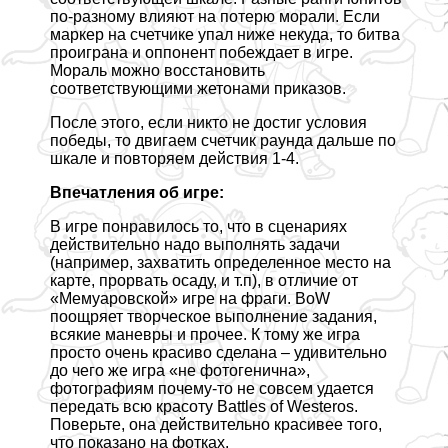
по-разному влияют на потерю морали. Если
маркер на счетчике упал ниже некуда, то битва
проиграна и оппонент побеждает в игре.
Мораль можно восстановить
соответствующими жетонами приказов.
После этого, если никто не достиг условия
победы, то двигаем счетчик раунда дальше по
шкале и повторяем действия 1-4.
Впечатления об игре:
В игре понравилось то, что в сценариях
действительно надо выполнять задачи
(например, захватить определенное место на
карте, прорвать осаду, и т.п), в отличие от
«Мемуаровской» игре на фраги. BoW
поощряет творческое выполнение задания,
всякие маневры и прочее. К тому же игра
просто очень красиво сделана – удивительно
до чего же игра «не фотогенична»,
фотографиям почему-то не совсем удается
передать всю красоту Battles of Westeros.
Поверьте, она действительно красивее того,
что показано на фотках.