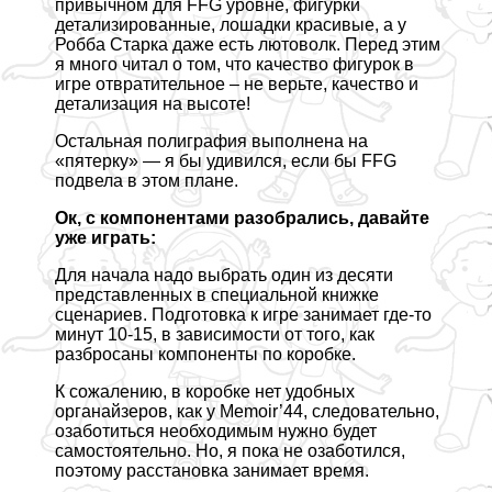
привычном для FFG уровне, фигурки
детализированные, лошадки красивые, а у
Робба Старка даже есть лютоволк. Перед этим
я много читал о том, что качество фигурок в
игре отвратительное – не верьте, качество и
детализация на высоте!
Остальная полиграфия выполнена на
«пятерку» — я бы удивился, если бы FFG
подвела в этом плане.
Ок, с компонентами разобрались, давайте
уже играть:
Для начала надо выбрать один из десяти
представленных в специальной книжке
сценариев. Подготовка к игре занимает где-то
минут 10-15, в зависимости от того, как
разбросаны компоненты по коробке.
К сожалению, в коробке нет удобных
органайзеров, как у Memoir’44, следовательно,
озаботиться необходимым нужно будет
самостоятельно. Но, я пока не озаботился,
поэтому расстановка занимает время.