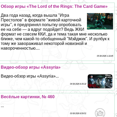
Обзор игры «The Lord of the Rings: The Card Game»
Два года назад, когда вышла "Игра
Престолов" в формате "живой карточной
игры", я предпринял попытку опробовать
ее на себе — а вдруг подойдет? Ведь ЖКИ
формат не совсем ККИ, да и тема такая мне несколько
ближе, чем какой-то обобщенный "Мэйджик". И рулбук к
тому же завораживал некоторой новизной и
навороченностью....
05 08 2026 1:33:45
Видео-обзор игры «Assyria»
Видео-обзор игры «Assyria»...
04 08 2026 8:35:32
Весёлые картинки, № 460
...
03 08 2026 8:59:51