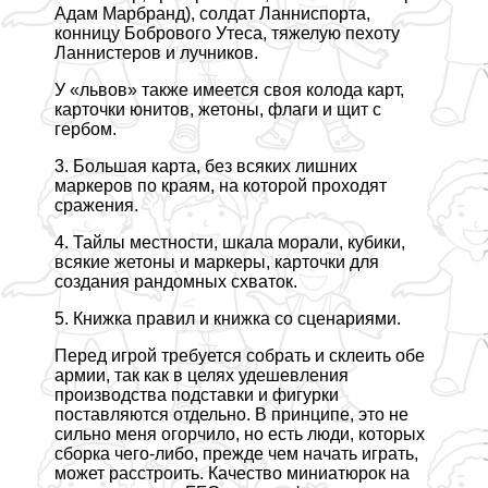
Адам Марбранд), солдат Ланниспорта,
конницу Бобрового Утеса, тяжелую пехоту
Ланнистеров и лучников.
У «львов» также имеется своя колода карт,
карточки юнитов, жетоны, флаги и щит с
гербом.
3. Большая карта, без всяких лишних
маркеров по краям, на которой проходят
сражения.
4. Тайлы местности, шкала морали, кубики,
всякие жетоны и маркеры, карточки для
создания рандомных схваток.
5. Книжка правил и книжка со сценариями.
Перед игрой требуется собрать и склеить обе
армии, так как в целях удешевления
производства подставки и фигурки
поставляются отдельно. В принципе, это не
сильно меня огорчило, но есть люди, которых
сборка чего-либо, прежде чем начать играть,
может расстроить. Качество миниатюрок на