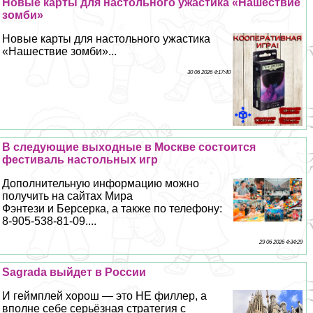
Новые карты для настольного ужастика «Нашествие
зомби»
Новые карты для настольного ужастика
«Нашествие зомби»...
30 06 2026 4:17:40
В следующие выходные в Москве состоится
фестиваль настольных игр
Дополнительную информацию можно
получить на сайтах Мира
Фэнтези и Берсерка, а также по телефону:
8-905-538-81-09....
29 06 2026 4:34:29
Sagrada выйдет в России
И гeймплей хорош — это НЕ филлер, а
вполне себе серьёзная стратегия с