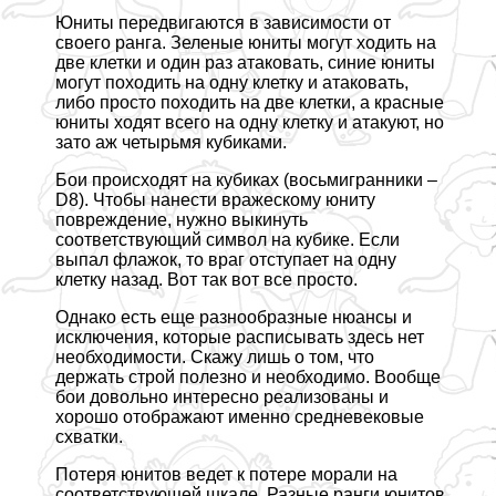
Юниты передвигаются в зависимости от
своего ранга. Зеленые юниты могут ходить на
две клетки и один раз атаковать, синие юниты
могут походить на одну клетку и атаковать,
либо просто походить на две клетки, а красные
юниты ходят всего на одну клетку и атакуют, но
зато аж четырьмя кубиками.
Бои происходят на кубиках (восьмигранники –
D8). Чтобы нанести вражескому юниту
повреждение, нужно выкинуть
соответствующий символ на кубике. Если
выпал флажок, то враг отступает на одну
клетку назад. Вот так вот все просто.
Однако есть еще разнообразные нюансы и
исключения, которые расписывать здесь нет
необходимости. Скажу лишь о том, что
держать строй полезно и необходимо. Вообще
бои довольно интересно реализованы и
хорошо отображают именно средневековые
схватки.
Потеря юнитов ведет к потере морали на
соответствующей шкале. Разные ранги юнитов