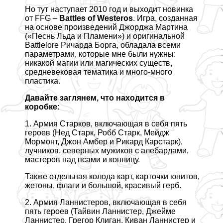
Но тут наступает 2010 год и выходит новинка
от FFG –
Battles of Westeros
. Игра, созданная
на основе произведений Джорджа Мартина
(«Песнь Льда и Пламени») и оригинальной
Battlelore Ричарда Борга, обладала всеми
параметрами, которые мне были нужны:
никакой магии или магических существ,
средневековая тематика и много-много
пластика.
Давайте заглянем, что находится в
коробке:
1. Армия Старков, включающая в себя пять
героев (Нед Старк, Робб Старк, Мейдж
Мормонт, Джон Амбер и Рикард Карстарк),
лучников, северных мужиков с алебардами,
мастеров над псами и конницу.
Также отдельная колода карт, карточки юнитов,
жетоны, флаги и большой, красивый герб.
2. Армия Ланнистеров, включающая в себя
пять героев (Тайвин Ланнистер, Джейме
Ланнистер, Грегор Клиган, Киван Ланнистер и