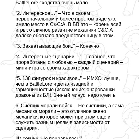
BattleLore сходства очень мало.
“2. Интересное…” – Что в своем
первоначальном и более простом виде уже
имело место в С&C:A. В БВ это – корень всей
игры, отличное развитие механики С&C:A
далеко обогнало предшественницу в этом.
“3. Захватывающие бои..” – Конечно
“4. Интересные сценарии…” – Главное, что
проработаны с любовью – каждый сценарий –
мини-игра со своим хаpaктером
“5. 138 фигурок и красивое..” – ИМХО: лучше,
чем в BattleLore и детализацией и
гармоничностью (исключение: очаровашки
дpaконы из БЛ), 1-нный минус: надо клеить
6. Счетчик морали войск… Не счетчики, а сама
механика морали – это отличное звено
механики, которое может при этом еще и
служить разным целям в зависимости от
сценария.
Из секции “Не понравилось:”