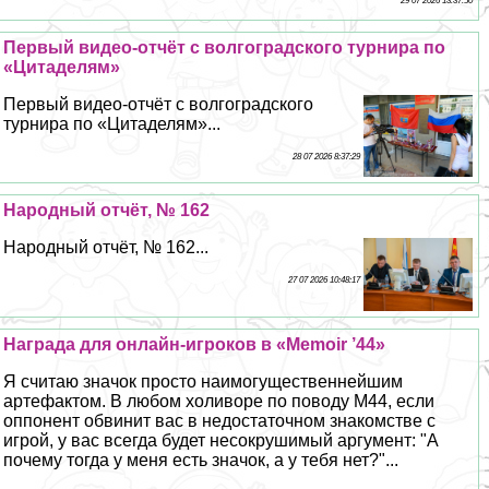
29 07 2026 13:37:50
Первый видео-отчёт с волгоградского турнира по
«Цитаделям»
Первый видео-отчёт с волгоградского
турнира по «Цитаделям»...
28 07 2026 8:37:29
Народный отчёт, № 162
Народный отчёт, № 162...
27 07 2026 10:48:17
Награда для онлайн-игроков в «Memoir ’44»
Я считаю значок просто наимогущественнейшим
артефактом. В любом холиворе по поводу M44, если
оппонент обвинит вас в недостаточном знакомстве с
игрой, у вас всегда будет несокрушимый аргумент: "А
почему тогда у меня есть значок, а у тебя нет?"...