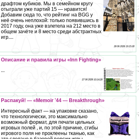
драфтом кубиков. Мы в семейном кругу
отыграли уже партий 15 — нравится!
Добавим сюда то, что рейтинг на BGG у
неё очень неплохой: только появившись в
2017 году, она уже взлетела на 212 место в
общем зачёте и 8 место среди абстpaктных
игр....
28 06 2026 19:15:30
Описание и правила игры «Inn Fighting»
...
27 06 2026 10:14:28
Распакуй! — «Memoir ’44 — Breakthrough»
Интересный факт — на упаковке сказано,
что технологически, это максимально
возможный формат, для печати цельных
игровых полей , и, по этой причине, сгибы
игрового поля не проклеены тканью, как
это сделано в базовой версии игры.