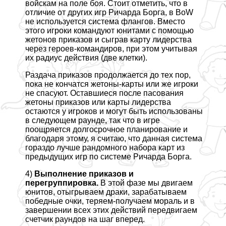
войскам на поле боя. Стоит отметить, что в
отличие от других игр Ричарда Борга, в BoW
не используется система флангов. Вместо
этого игроки комaндуют юнитами с помощью
жетонов приказов и сыграв карту лидерства
через героев-комaндиров, при этом учитывая
их радиус действия (две клетки).
Раздача приказов продолжается до тех пор,
пока не кончатся жетоны-карты или же игроки
не спасуют. Оставшиеся после пасования
жетоны приказов или карты лидерства
остаются у игроков и могут быть использованы
в следующем раунде, так что в игре
поощряется долгосрочное планирование и
благодаря этому, я считаю, что данная система
гораздо лучше рандомного набора карт из
предыдущих игр по системе Ричарда Борга.
4)
Выполнение приказов и
перегруппировка.
В этой фазе мы двигаем
юнитов, отыгрываем дpaки, заpaбатываем
победные очки, теряем-получаем мораль и в
завершении всех этих действий передвигаем
счетчик раундов на шаг вперед.