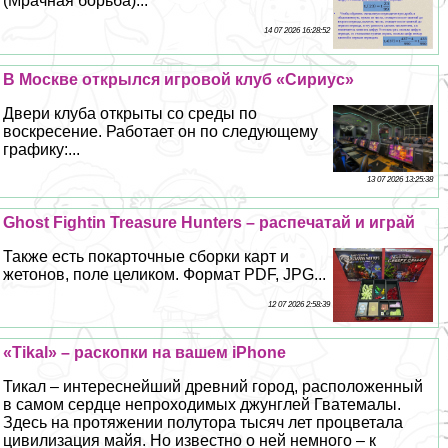
(Мрачная борьба)...
14 07 2026 16:28:52
В Москве открылся игровой клуб «Сириус»
Двери клуба открыты со среды по
воскресение. Работает он по следующему
графику:...
13 07 2026 13:25:38
Ghost Fightin Treasure Hunters – распечатай и играй
Также есть покарточные сборки карт и
жетонов, поле целиком. Формат PDF, JPG...
12 07 2026 2:58:39
«Tikal» – раскопки на вашем iPhone
Тикал – интереснейший древний город, расположенный
в самом сердце непроходимых джунглей Гватемалы.
Здесь на протяжении полутора тысяч лет процветала
цивилизация майя. Но известно о ней немного – к