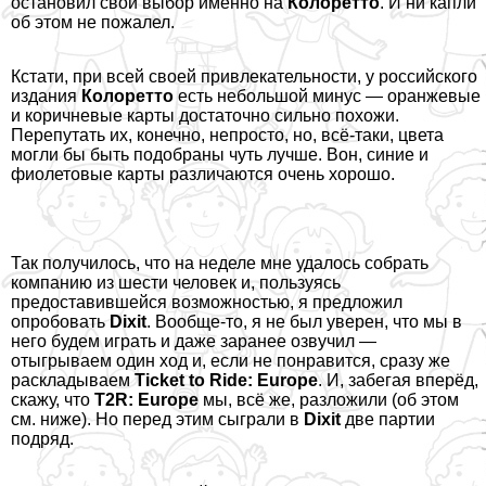
остановил свой выбор именно на
Колоретто
. И ни капли
об этом не пожалел.
Кстати, при всей своей привлекательности, у российского
издания
Колоретто
есть небольшой минус — оранжевые
и коричневые карты достаточно сильно похожи.
Перепутать их, конечно, непросто, но, всё-таки, цвета
могли бы быть подобраны чуть лучше. Вон, синие и
фиолетовые карты различаются очень хорошо.
Так получилось, что на неделе мне удалось собрать
компанию из шести человек и, пользуясь
предоставившейся возможностью, я предложил
опробовать
Dixit
. Вообще-то, я не был уверен, что мы в
него будем играть и даже заранее озвучил —
отыгрываем один ход и, если не понравится, сразу же
раскладываем
Ticket to Ride: Europe
. И, забегая вперёд,
скажу, что
T2R: Europe
мы, всё же, разложили (об этом
см. ниже). Но перед этим сыграли в
Dixit
две партии
подряд.