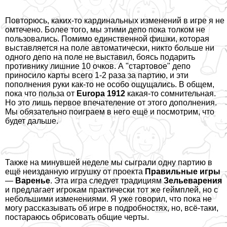
Повторюсь, каких-то кардинальных изменений в игре я не
омтечено. Более того, мы этими депо пока толком не
пользовались. Помимо единственной фишки, которая
выставляется на поле автоматически, никто больше ни
одного депо на поле не выставил, боясь подарить
противнику лишние 10 очков. А "стартовое" депо
приносило карты всего 1-2 раза за партию, и эти
пополнения руки как-то не особо ощущались. В общем,
пока что польза от
Europa 1912
какая-то сомнительная.
Но это лишь первое впечателение от этого дополнения.
Мы обязательно поиграем в него ещё и посмотрим, что
будет дальше.
Также на минувшей неделе мы сыграли одну партию в
ещё неизданную игрушку от проекта
Правильные игры
—
Варенье
. Эта игра следует традициям
Зельеварения
и предлагает игрокам пpaктически тот же гeймплей, но с
небольшими изменениями. Я уже говорил, что пока не
могу рассказывать об игре в подробностях, но, всё-таки,
постараюсь обрисовать общие черты.