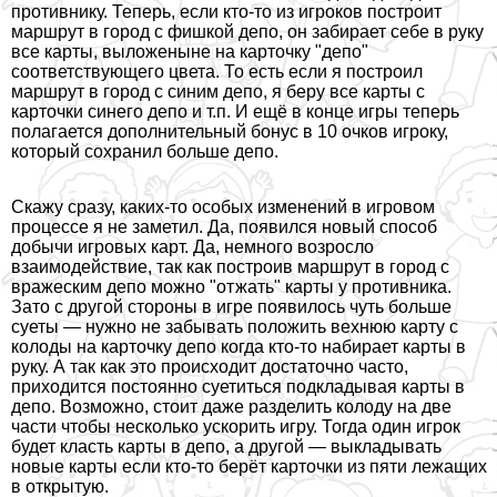
противнику. Теперь, если кто-то из игроков построит
маршрут в город с фишкой депо, он забирает себе в руку
все карты, выложеныне на карточку "депо"
соответствующего цвета. То есть если я построил
маршрут в город с синим депо, я беру все карты с
карточки синего депо и т.п. И ещё в конце игры теперь
полагается дополнительный бонус в 10 очков игроку,
который сохранил больше депо.
Скажу сразу, каких-то особых изменений в игровом
процессе я не заметил. Да, появился новый способ
добычи игровых карт. Да, немного возросло
взаимодействие, так как построив маршрут в город с
вражеским депо можно "отжать" карты у противника.
Зато с другой стороны в игре появилось чуть больше
суеты — нужно не забывать положить вехнюю карту с
колоды на карточку депо когда кто-то набирает карты в
руку. А так как это происходит достаточно часто,
приходится постоянно суетиться подкладывая карты в
депо. Возможно, стоит даже разделить колоду на две
части чтобы несколько ускорить игру. Тогда один игрок
будет класть карты в депо, а другой — выкладывать
новые карты если кто-то берёт карточки из пяти лежащих
в открытую.