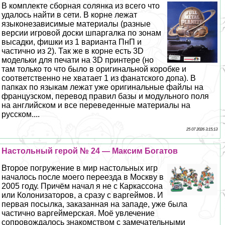
В комплекте сборная солянка из всего что
удалось найти в сети. В корне лежат
языконезависимые материалы (разные
версии игровой доски шпаргалка по зонам
высадки, фишки из 1 варианта ПнП и
частично из 2). Так же в корне есть 3D
модельки для печати на 3D принтере (но
там только то что было в оригинальной коробке и
соответственно не хватает 1 из фанатского допа). В
папках по языкам лежат уже оригинальные файлы на
французском, перевод правил базы и модульного поля
на английском и все переведенные материалы на
русском....
25 07 2026 3:15:13
Настольный герой № 24 — Максим Богатов
Второе погружение в мир настольных игр
началось после моего переезда в Москву в
2005 году. Причём начал я не с Каркассона
или Колонизаторов, а сразу с варгeймов. И
первая посылка, заказанная на западе, уже была
частично варгeймерская. Моё увлечение
сопровождалось знакомством с замечательными