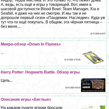
Андор, Терра Мистика. И это только то, что лежит дома.
А, ведь, есть ещё и игры у товарищей. Вот, имея в
шаговой доступности Blood Bowl: Team Manager, Xia и
Seafall, я даже на них не смотрю. И мы так и не
допрошли первый сезон «Пандемии. Наследие». Куда уж
тут что-то ещё покупать. В общем, эта чёрная пятница –
без меня....
22 07 2026 8:14:57
Микро-обзор «Down In Flames»
...
21 07 2026 17:47:40
Harry Potter: Hogwarts Battle. Обзор игры
Цель...
20 07 2026 9:22:24
Описание игры «Беглые»
На каждом пункте игроки бросали