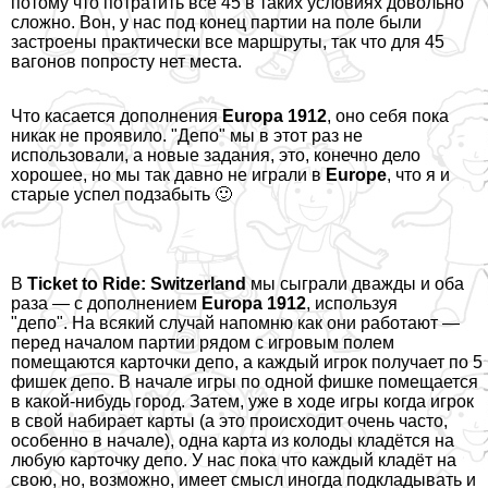
потому что потратить все 45 в таких условиях довольно
сложно. Вон, у нас под конец партии на поле были
застроены пpaктически все маршруты, так что для 45
вагонов попросту нет места.
Что касается дополнения
Europa 1912
, оно себя пока
никак не проявило. "Депо" мы в этот раз не
использовали, а новые задания, это, конечно дело
хорошее, но мы так давно не играли в
Europe
, что я и
старые успел подзабыть 🙂
В
Ticket to Ride: Switzerland
мы сыграли дважды и оба
раза — с дополнением
Europa 1912
, используя
"депо". На всякий случай напомню как они работают —
перед началом партии рядом с игровым полем
помещаются карточки депо, а каждый игрок получает по 5
фишек депо. В начале игры по одной фишке помещается
в какой-нибудь город. Затем, уже в ходе игры когда игрок
в свой набирает карты (а это происходит очень часто,
особенно в начале), одна карта из колоды кладётся на
любую карточку депо. У нас пока что каждый кладёт на
свою, но, возможно, имеет смысл иногда подкладывать и