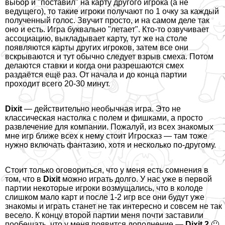
выбор и "поставил" на карту другого игрока (а не
ведущего), то такие игроки получают по 1 очку за каждый
полученный голос. Звучит просто, и на самом деле так
оно и есть. Игра буквально "летает". Кто-то озвучивает
ассоциацию, выкладывает карту, тут же на столе
появляются карты других игроков, затем все они
вскрываются и тут обычно следует взрыв смеха. Потом
делаются ставки и когда они разрешаются смех
раздаётся ещё раз. От начала и до конца партии
проходит всего 20-30 минут.
Dixit
— действительно необычная игра. Это не
классическая настолка с полем и фишками, а просто
развлечение для компании. Пожалуй, из всех знакомых
мне игр ближе всех к нему стоит Игросказ — там тоже
нужно включать фантазию, хотя и несколько по-другому.
Стоит только оговориться, что у меня есть сомнения в
том, что в
Dixit
можно играть долго. У нас уже в первой
партии некоторые игроки возмущались, что в колоде
слишком мало карт и после 1-2 игр все они будут уже
знакомы и играть станет не так интересно и совсем не так
весело. К концу второй партии меня почти заставили
пообещать, что у меня появится дополнение —
Dixit 2
🙂