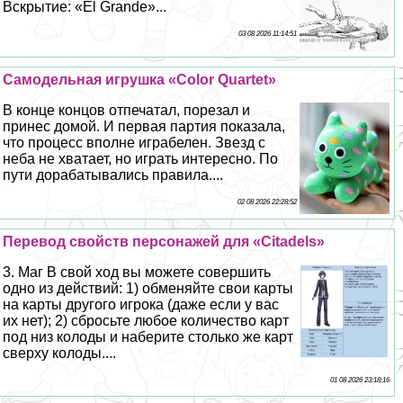
Вскрытие: «El Grande»...
03 08 2026 11:14:51
Самодельная игрушка «Color Quartet»
В конце концов отпечатал, порезал и
принес домой. И первая партия показала,
что процесс вполне играбелен. Звезд с
неба не хватает, но играть интересно. По
пути доpaбатывались правила....
02 08 2026 22:28:52
Перевод свойств персонажей для «Citadels»
3. Маг В свой ход вы можете совершить
одно из действий: 1) обменяйте свои карты
на карты другого игрока (даже если у вас
их нет); 2) сбросьте любое количество карт
под низ колоды и наберите столько же карт
сверху колоды....
01 08 2026 23:18:16