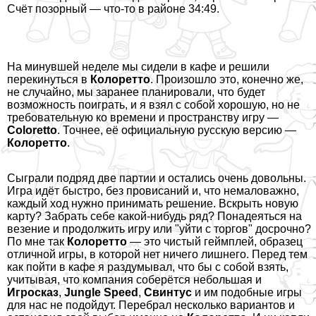
Счёт позорный — что-то в районе 34:49.
На минувшей неделе мы сидели в кафе и решили
перекинуться в
Колоретто
. Произошло это, конечно же,
не случайно, мы заранее планировали, что будет
возможность поиграть, и я взял с собой хорошую, но не
требовательную ко времени и прострaнcтву игру —
Coloretto
. Точнее, её официальную русскую версию —
Колоретто
.
Сыграли подряд две партии и остались очень довольны.
Игра идёт быстро, без провисаний и, что немаловажно,
каждый ход нужно принимать решение. Вскрыть новую
карту? Забрать себе какой-нибудь ряд? Понадеяться на
везение и продолжить игру или "уйти с торгов" досрочно?
По мне так
Колоретто
— это чистый гeймплей, образец
отличной игры, в которой нет ничего лишнего. Перед тем
как пойти в кафе я раздумывал, что бы с собой взять,
учитывая, что компания соберётся небольшая и
Игросказ
,
Jungle Speed
,
Свинтус
и им подобные игры
для нас не подойдут. Перебрал несколько вариантов и