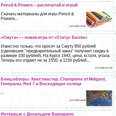
Pencil & Powers – распечатай и играй
Скачать материалы для игры Pencil &
Powers...
14 07 2026 1:22:54
«Смута» — новая игра от «Статус Белли»
Известно только, что просят за Смуту 950 рублей
(сделавшие "предварительный заказ" получает скидку в
размере 100 рублей). На Курск 1943, цена, кстати, упала.
Теперь его отдают не за 1550, а 1150 рублей....
13 07 2026 21:17:24
Блиц-обзоры: Квестмастер, Champions of Midgard,
Генералы, Red 7 и Восходящее солнце
...
12 07 2026 0:34:45
Интервью с Дональдом Ваккарино