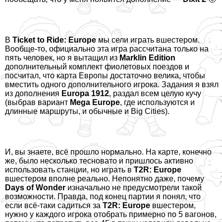
В
Ticket to Ride: Europe
мы сели играть вшестером.
Вообще-то, официально эта игра рассчитана только на
пять человек, но я вытащил из
Marklin Edition
дополнительный комплект фиолетовых поездов и
посчитал, что карта Европы достаточно велика, чтобы
вместить одного дополнительного игрока. Задания я взял
из дополнения
Europa 1912
, раздал всем целую кучу
(выбрав вариант
Mega Europe
, где используются и
длинные маршруты, и обычные и Big Cities).
И, вы знаете, всё прошло нормально. На карте, конечно
же, было несколько тесновато и пришлось активно
использовать станции, но играть в
T2R: Europe
вшестером вполне реально. Непонятно даже, почему
Days of Wonder
изначально не предусмотрели такой
возможности. Правда, под конец партии я понял, что
если всё-таки садиться за
T2R: Europe
вшестером,
нужно у каждого игрока отобрать примерно по 5 вагонов,