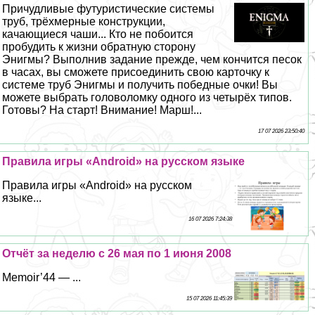
Причудливые футуристические системы
труб, трёхмерные конструкции,
качающиеся чаши... Кто не побоится
пробудить к жизни обратную сторону
Энигмы? Выполнив задание прежде, чем кончится песок
в часах, вы сможете присоединить свою карточку к
системе труб Энигмы и получить победные очки! Вы
можете выбрать головоломку одного из четырёх типов.
Готовы? На старт! Внимание! Марш!...
17 07 2026 23:50:40
Правила игры «Android» на русском языке
Правила игры «Android» на русском
языке...
16 07 2026 7:24:38
Отчёт за неделю с 26 мая по 1 июня 2008
Memoir’44 — ...
15 07 2026 11:45:39