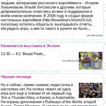
людьми, ветеранами россиского варгeйминга – Игорем
Лукьяновым, Ильёй Литсиосом и другими, которые
доброжелательно отнеслись ко мне и поддержали в
моём новом увлечении. В 2008 году я создал форум
настольных варгeймов (http://boardwars.forum24.ru/),
поскольку хотелось общаться, выкладывать отчёты,
обсуждать игры, а места такого в рунете не было....
24 07 2026 21:25:33
Начинается выставка в Эссене
13.30 — K2: Broad Peek;...
23 07 2026 21:17:55
Чёрная пятница
Ну и сейчас, прямо скажем, недостатка в
настолках нет. На полках лежит не одна
игра всё ещё в плёнке! И не первый год.
Это и Thunder Alley, и Kemet, и Automobile.
Не играны дополнения к Railways of the World, второй