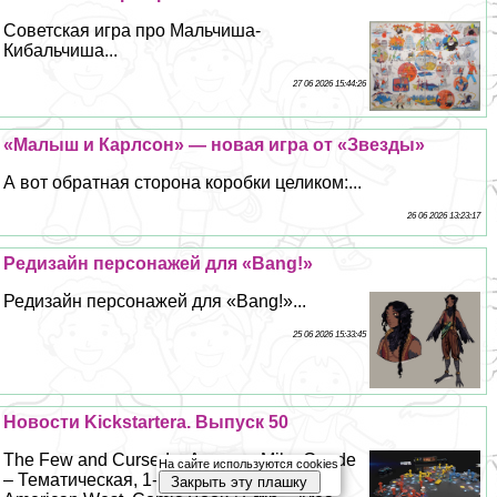
Советская игра про Мальчиша-
Кибальчиша...
27 06 2026 15:44:26
«Малыш и Карлсон» — новая игра от «Звезды»
А вот обратная сторона коробки целиком:...
26 06 2026 13:23:17
Редизайн персонажей для «Bang!»
Редизайн персонажей для «Bang!»...
25 06 2026 15:33:45
Новости Kickstarterа. Выпуск 50
The Few and Cursed – Авторы: Mike Gnade
На сайте используются cookies
– Тематическая, 1-4 игрока, 55 минут –
Закрыть эту плашку