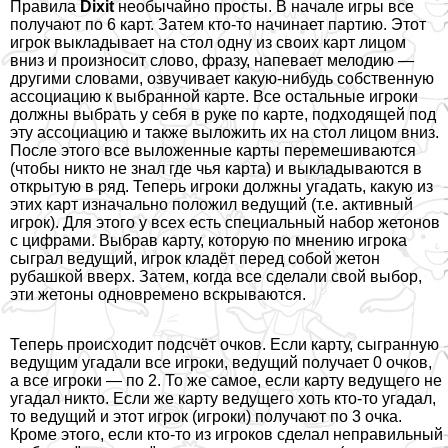
Правила
Dixit
необычайно просты. В начале игры все
получают по 6 карт. Затем кто-то начинает партию. Этот
игрок выкладывает на стол одну из своих карт лицом
вниз и произносит слово, фразу, напевает мелодию —
другими словами, озвучивает какую-нибудь собственную
ассоциацию к выбранной карте. Все остальные игроки
должны выбрать у себя в руке по карте, подходящей под
эту ассоциацию и также выложить их на стол лицом вниз.
После этого все выложенные карты перемешиваются
(чтобы никто не знал где чья карта) и выкладываются в
открытую в ряд. Теперь игроки должны угадать, какую из
этих карт изначально положил ведущий (т.е. активный
игрок). Для этого у всех есть специальный набор жетонов
с цифрами. Выбрав карту, которую по мнению игрока
сыграл ведущий, игрок кладёт перед собой жетон
рубашкой вверх. Затем, когда все сделали свой выбор,
эти жетоны одновремено вскрываются.
Теперь происходит подсчёт очков. Если карту, сыгранную
ведущим угадали все игроки, ведущий получает 0 очков,
а все игроки — по 2. То же самое, если карту ведущего не
угадал никто. Если же карту ведущего хоть кто-то угадал,
то ведущий и этот игрок (игроки) получают по 3 очка.
Кроме этого, если кто-то из игроков сделал неправильный