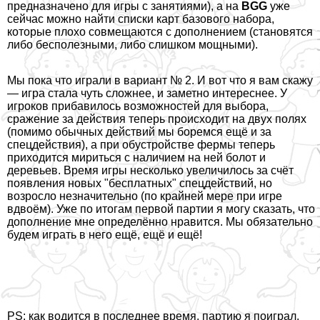
предназначено для игры с занятиями), а на
BGG
уже
сейчас можно найти списки карт базового набора,
которые плохо совмещаются с дополнением (становятся
либо бесполезными, либо слишком мощными).
Мы пока что играли в вариант № 2. И вот что я вам скажу
— игра стала чуть сложнее, и заметно интереснее. У
игроков прибавилось возможностей для выбора,
сражение за действия теперь происходит на двух полях
(помимо обычных действий мы боремся ещё и за
спецдействия), а при обустройстве фермы теперь
приходится мириться с наличием на ней болот и
деревьев. Время игры несколько увеличилось за счёт
появления новых "бесплатных" спецдействий, но
возросло незначительно (по крайней мере при игре
вдвоём). Уже по итогам первой партии я могу сказать, что
дополнение мне определённо нравится. Мы обязательно
будем играть в него ещё, ещё и ещё!
PS: как водится в последнее время, партию я поиграл.