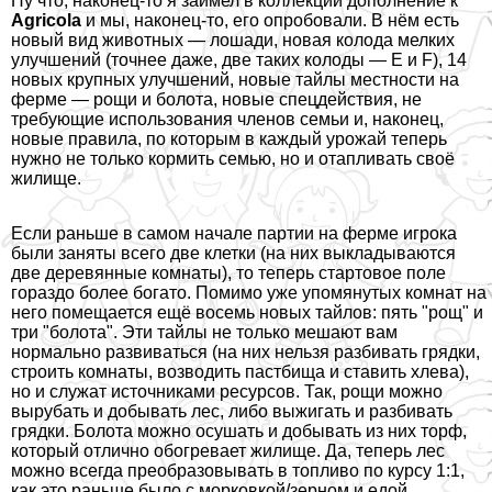
Ну что, наконец-то я заимел в коллекции дополнение к
Agricola
и мы, наконец-то, его опробовали. В нём есть
новый вид животных — лошади, новая колода мелких
улучшений (точнее даже, две таких колоды — E и F), 14
новых крупных улучшений, новые тайлы местности на
ферме — рощи и болота, новые спецдействия, не
требующие использования члeнов семьи и, наконец,
новые правила, по которым в каждый урожай теперь
нужно не только кормить семью, но и отапливать своё
жилище.
Если раньше в самом начале партии на ферме игрока
были заняты всего две клетки (на них выкладываются
две деревянные комнаты), то теперь стартовое поле
гораздо более богато. Помимо уже упомянутых комнат на
него помещается ещё восемь новых тайлов: пять "рощ" и
три "болота". Эти тайлы не только мешают вам
нормально развиваться (на них нельзя разбивать грядки,
строить комнаты, возводить пастбища и ставить хлева),
но и служат источниками ресурсов. Так, рощи можно
вырубать и добывать лес, либо выжигать и разбивать
грядки. Болота можно осушать и добывать из них торф,
который отлично обогревает жилище. Да, теперь лес
можно всегда преобразовывать в топливо по курсу 1:1,
как это раньше было с морковкой/зерном и едой.