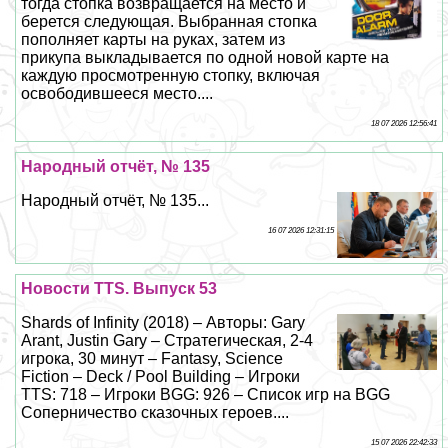
тогда стопка возвращается на место и
берется следующая. Выбранная стопка
пополняет карты на руках, затем из
прикупа выкладывается по одной новой карте на
каждую просмотренную стопку, включая
освободившееся место....
18 07 2026 12:56:41
Народный отчёт, № 135
Народный отчёт, № 135...
16 07 2026 12:31:15
Новости TTS. Выпуск 53
Shards of Infinity (2018) – Авторы: Gary
Arant, Justin Gary – Стратегическая, 2-4
игрока, 30 минут – Fantasy, Science
Fiction – Deck / Pool Building – Игроки
TTS: 718 – Игроки BGG: 926 – Список игр на BGG
Соперничество сказочных героев....
15 07 2026 22:42:33