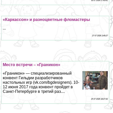
30 07 2026 17:43:41
«Каркассон» и разноцветные фломастеры
...
27 07 2026 3:49:27
Место встречи – «Граникон»
«Граникон» — специализированный
конвент Гильдии разработчиков
настольных игр (vk.com/bgdesigners). 10-
12 июня 2017 года конвент пройдет в
Санкт-Петербурге в третий раз....
25 07 2026 18:27:43