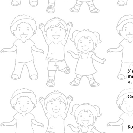
У 
m
яз
Ск
Ко