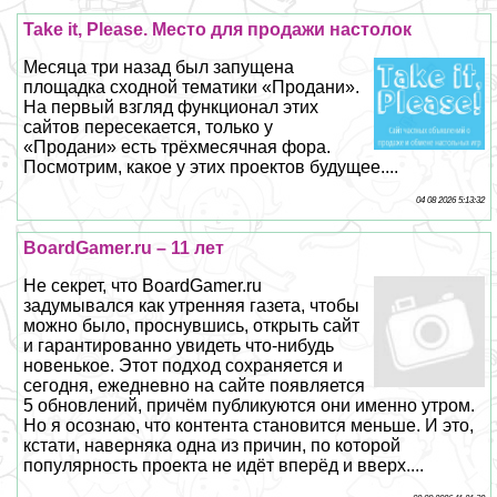
Take it, Please. Место для продажи настолок
Месяца три назад был запущена
площадка сходной тематики «Продани».
На первый взгляд функционал этих
сайтов пересекается, только у
«Продани» есть трёхмecячная фора.
Посмотрим, какое у этих проектов будущее....
04 08 2026 5:13:32
BoardGamer.ru – 11 лет
Не секрет, что BoardGamer.ru
задумывался как утренняя газета, чтобы
можно было, проснувшись, открыть сайт
и гарантированно увидеть что-нибудь
новенькое. Этот подход сохраняется и
сегодня, ежедневно на сайте появляется
5 обновлений, причём публикуются они именно утром.
Но я осознаю, что контента становится меньше. И это,
кстати, наверняка одна из причин, по которой
популярность проекта не идёт вперёд и вверх....