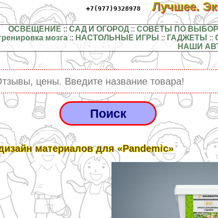
Лучшее. Э
+7(977)9328978
ОСВЕЩЕНИЕ
::
САД И ОГОРОД
::
СОВЕТЫ ПО ВЫБОР
тренировка мозга
::
НАСТОЛЬНЫЕ ИГРЫ
::
ГАДЖЕТЫ
::
НАШИ АВ
дизайн материалов для «Pandemic»