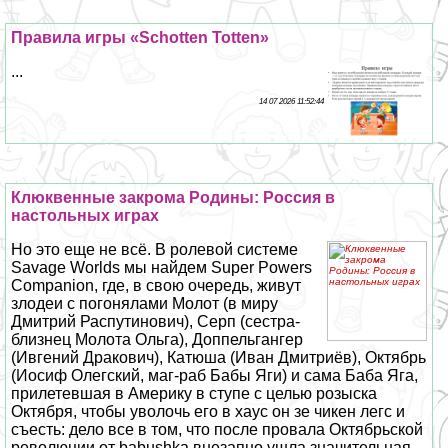
Правила игры «Schotten Totten»
...
14 07 2026 11:52:44
Клюквенные закрома Родины: Россия в
настольных играх
Но это еще не всё. В ролевой системе
Savage Worlds мы найдем Super Powers
Companion, где, в свою очередь, живут
злодеи с погонялами Молот (в миру
Дмитрий Распутинович), Серп (сестра-
близнец Молота Ольга), Доппельгангер
(Ивгений Дpaкович), Катюша (Иван Дмитриёв), Октябрь
(Иосиф Олегский, маг-раб Бабы Яги) и сама Баба Яга,
прилетевшая в Америку в ступе с целью розыска
Октября, чтобы уволочь его в хаус он зе чикен легс и
съесть: дело все в том, что после провала Октябрьской
революции от babushka внезапно ушла значительная