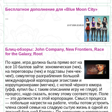
Бесплатное дополнение для «Blue Moon City»
...
13 07 2026 22:30:19
Блиц-обзоры: John Company, New Frontiers, Race
for the Galaxy, Root
По идее, игра должна была прямо вот на
все 10 баллов зайти: эономическая (чек),
на переговоры (чек) и подставы (чек-чек-
чек!), симулятор разграбления большой
международной корпорации эгоистами и
коррупционерами (мегчек), с ноткой чёрного юмора
(уфф, купил бы с таким описанием игру не глядя). И
процесс, надо сказать, всему этому соответствуе. Поле
— это должности в этой корпорации. Смысл процесса
— побольше нагрести на работе, чтобы потом устроить
члeна своей семьи на сладкую сытую жизнь в одной из
локаций большой Европы. По-хорошему и корпорацию