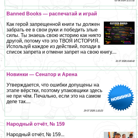
02 08 2026 11:21:32
Banned Books — распечатай и играй
Как герой запрещенной книги ты должен
забрать ее в свои руки и победить злые
силы. Ты знаешь свою историю как никто
другой, потому что это ТВОЯ ИСТОРИЯ.
Используй каждое из действий, попади в
список запрета и отмени запрет на свою книгу....
31 07 2026 8:44:42
Новинки — Сенатор и Арена
Утверждается, что ошибки допущены на
этапе вёрстки, поэтому упаковщики здесь
не при чём. Печально, если это на самом
деле так....
29 07 2026 1:10:23
Народный отчёт, № 159
Народный отчёт, № 159...