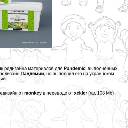
ык редизайна материалов для
Pandemic
, выполненных
 редизайн
Пандемии
, но выполнил его на украинском
кий.
редизайн от
monkey
в переводе от
xekler
(rar, 108 Mb)