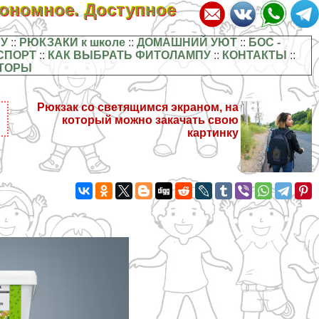
кономное. Доступное
У
::
РЮКЗАКИ к школе
::
ДОМАШНИЙ УЮТ
::
БОС -
СПОРТ
::
КАК ВЫБРАТЬ ФИТОЛАМПУ
::
КОНТАКТЫ
::
ТОРЫ
Рюкзак со светящимся экраном, на
который можно закачать свою
картинку