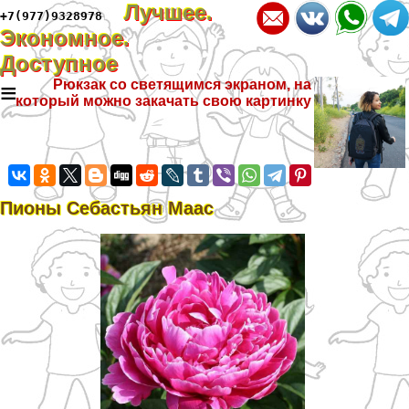
Лучшее.
+7(977)9328978
Экономное.
Доступное
≡
Рюкзак со светящимся экраном, на
который можно закачать свою картинку
Пионы Себастьян Маас