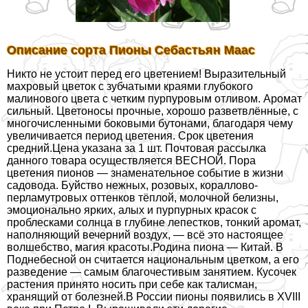
Описание сорта Пионы Себастьян Маас
Никто не устоит перед его цветением! Выразительный
махровый цветок с зубчатыми краями глубокого
малинового цвета с четким пурпуровым отливом. Аромат
сильный. Цветоносы прочные, хорошо разветвлённые, с
многочисленными боковыми бутонами, благодаря чему
увеличивается период цветения. Срок цветения
средний.Цена указана за 1 шт. Почтовая рассылка
данного товара осуществляется ВЕСНОЙ. Пора
цветения пионов — знаменательное событие в жизни
садовода. Буйство нежных, розовых, кораллово-
перламутровых оттенков тёплой, молочной белизны,
эмоционально ярких, алых и пурпурных красок с
проблесками солнца в глубине лепестков, тонкий аромат,
наполняющий вечерний воздух, — всё это настоящее
волшебство, магия красоты.Родина пиона — Китай. В
Поднебесной он считается национальным цветком, а его
разведение — самым благочестивым занятием. Кусочек
растения принято носить при себе как талисман,
хранящий от болезней.В России пионы появились в XVIII