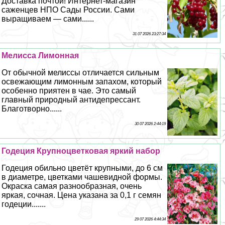
Доставка почтой! Интернет-магазин
саженцев НПО Сады России. Сами
выращиваем — сами......
31 07 2026 23:27:34
Мелисса Лимонная
От обычной мелиссы отличается сильным
освежающим лимонным запахом, который
особенно приятен в чае. Это самый
главный природный антидепрессант.
Благотворно......
30 07 2026 2:44:19
Годеция Крупноцветковая яркий набор
Годеция обильно цветёт крупными, до 6 см
в диаметре, цветками чашевидной формы.
Окраска самая разнообразная, очень
яркая, сочная. Цена указана за 0,1 г семян
годеции.......
29 07 2026 4:44:34