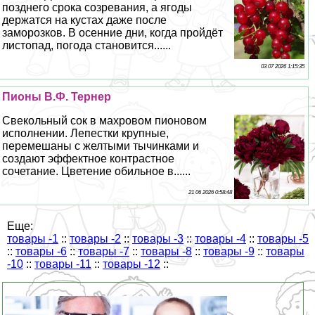
позднего срока созревания, а ягоды
держатся на кустах даже после
заморозков. В осенние дни, когда пройдёт
листопад, погода становится......
03 07 2026 1:15:35
Пионы B.Ф. Тернер
Свекольный сок в махровом пионовом
исполнении. Лепестки крупные,
перемешаны с желтыми тычинками и
создают эффектное контрастное
сочетание. Цветение обильное в......
21 06 2026 0:58:48
Еще:
товары -1
::
товары -2
::
товары -3
::
товары -4
::
товары -5
::
товары -6
::
товары -7
::
товары -8
::
товары -9
::
товары
-10
::
товары -11
::
товары -12
::