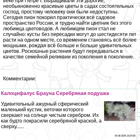
веке при Петре I. Выращивали эти дорогие,
необыкновенно красивые цветы в садах состоятельных
господ, простому человеку они были недоступны.
Сегодня пион покорил пpaктически всё садовое
прострaнcтво России, и трудно найти цветник без этого
любимца цветоводов. А любимцем пион стал не
случайно: кусты без пересадки могут до шестидесяти лет
расти на одном месте, со временем становясь всё более
мощными, рождая всё больше и больше удивительных
цветов. Роскошные растения будут передаваться в
качестве семейной реликвии из поколения в поколение.
Комментарии:
Калоцефалус Брауна Серебряная подушка
Удивительный ажурный сферический
маленький кустик, веточки которого
сверкают на солнце чистым серебром. Их
как будто покрасили серебряной краской, а
сверху......
06 08 2026 14:25:42