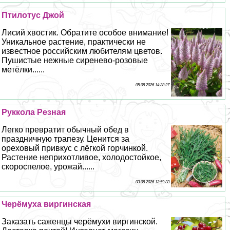
Птилотус Джой
Лисий хвостик. Обратите особое внимание!
Уникальное растение, пpaктически не
известное российским любителям цветов.
Пушистые нежные сиренево-розовые
метёлки......
05 08 2026 14:38:27
Руккола Резная
Легко превратит обычный обед в
праздничную трапезу. Ценится за
ореховый привкус с лёгкой горчинкой.
Растение неприхотливое, холодостойкое,
скороспелое, урожай......
03 08 2026 13:59:33
Черёмуха виргинская
Заказать саженцы черёмухи виргинской.