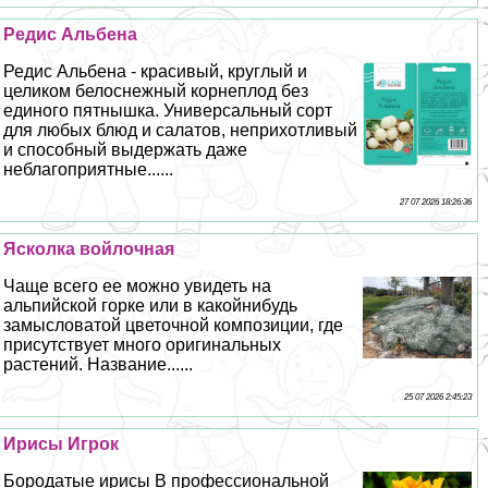
Редис Альбена
Редис Альбена - красивый, круглый и
целиком белоснежный корнеплод без
единого пятнышка. Универсальный сорт
для любых блюд и салатов, неприхотливый
и способный выдержать даже
нeблагоприятные......
27 07 2026 18:26:36
Ясколка войлочная
Чаще всего ее можно увидеть на
альпийской горке или в какойнибудь
замысловатой цветочной композиции, где
присутствует много оригинальных
растений. Название......
25 07 2026 2:45:23
Ирисы Игрок
Бородатые ирисы В профессиональной