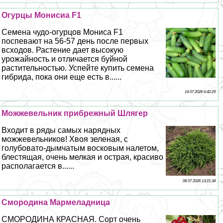
Огурцы Монисиа F1
Семена чудо-огурцов Мониса F1
поспевают на 56-57 день после первых
всходов. Растение дает высокую
урожайность и отличается буйной
растительностью. Успейте купить семена
гибрида, пока они еще есть в......
14 07 2026 6:42:29
Можжевельник прибрежный Шлягер
Входит в ряды самых нарядных
можжевельников! Хвоя зеленая, с
гoлyбовато-дымчатым восковым налетом,
блестящая, очень мелкая и острая, красиво
располагается в......
08 07 2026 13:21:34
Смородина Мармеладница
СМОРОДИНА КРАСНАЯ. Сорт очень