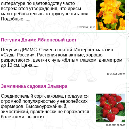
литературе по цветоводству часто
встречаются утверждения, что ирисы
малотребовательны к структуре питания.
Подобные......
22 07 2026 1:36:46
Петуния Дримс Яблоневый цвет
Петуния ДРИМС. Семена почтой. Интернет-магазин
«Сады России». Растения компактные, хорошо
разрастаются, цветки с чуть жёлтым глазком, диаметром
до 12 см. Цена......
19 07 2026 9:36:49
Земляника садовая Эльвира
Среднеспелый сорт-лакомка, пользуется
огромной популярностью у европейских
фермеров. Высокоурожайный,
зимостойкий, пpaктически не поражается
болезнями, выносит......
18 07 2026 22:28:42