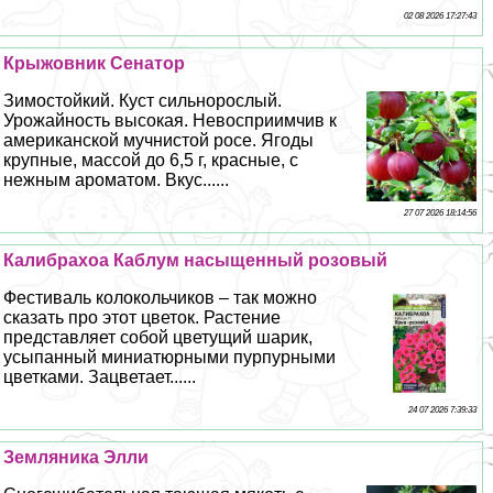
02 08 2026 17:27:43
Крыжовник Сенатор
Зимостойкий. Куст сильнорослый.
Урожайность высокая. Невосприимчив к
американской мучнистой росе. Ягоды
крупные, массой до 6,5 г, красные, с
нежным ароматом. Вкус......
27 07 2026 18:14:56
Калибрахоа Каблум насыщенный розовый
Фестиваль колокольчиков – так можно
сказать про этот цветок. Растение
представляет собой цветущий шарик,
усыпанный миниатюрными пурпурными
цветками. Зацветает......
24 07 2026 7:39:33
Земляника Элли