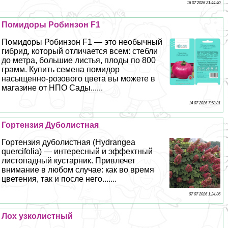
16 07 2026 21:44:40
Помидоры Робинзон F1
Помидоры Робинзон F1 — это необычный
гибрид, который отличается всем: стeбли
до метра, большие листья, плоды по 800
грамм. Купить семена помидор
насыщенно-розового цвета вы можете в
магазине от НПО Сады......
14 07 2026 7:58:31
Гортензия Дуболистная
Гортензия дуболистная (Hydrangea
quercifolia) — интересный и эффектный
листопадный кустарник. Привлечет
внимание в любом случае: как во время
цветения, так и после него.......
07 07 2026 1:24:36
Лох узколистный