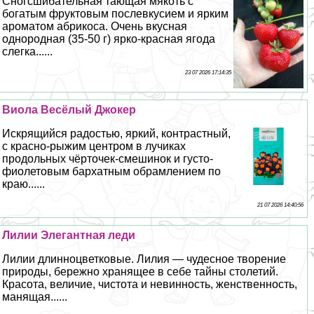
Сногсшибательная тающая мякоть с
богатым фруктовым послевкусием и ярким
ароматом абрикоса. Очень вкусная
однородная (35-50 г) ярко-красная ягода
слегка......
23 07 2026 17:14:35
Виола Весёлый Джокер
Искрящийся радостью, яркий, контрастный,
с красно-рыжим центром в лучиках
продольных чёрточек-смешинок и густо-
фиолетовым бархатным обрамлением по
краю......
21 07 2026 14:40:56
Лилии Элегантная леди
Лилии длинноцветковые. Лилия — чудесное творение
природы, бережно хранящее в себе тайны столетий.
Красота, величие, чистота и невинность, женственность,
манящая......