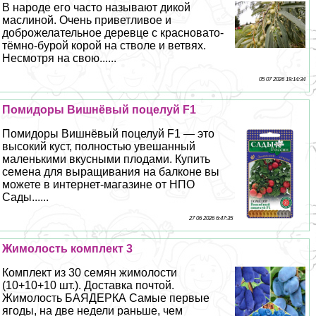
В народе его часто называют дикой
маслиной. Очень приветливое и
доброжелательное деревце с красновато-
тёмно-бурой корой на стволе и ветвях.
Несмотря на свою......
05 07 2026 19:14:34
Помидоры Вишнёвый поцелуй F1
Помидоры Вишнёвый поцелуй F1 — это
высокий куст, полностью увешанный
маленькими вкусными плодами. Купить
семена для выращивания на балконе вы
можете в интернет-магазине от НПО
Сады......
27 06 2026 6:47:35
Жимолость комплект 3
Комплект из 30 семян жимолости
(10+10+10 шт.). Доставка почтой.
Жимолость БАЯДЕРКА Самые первые
ягоды, на две недели раньше, чем