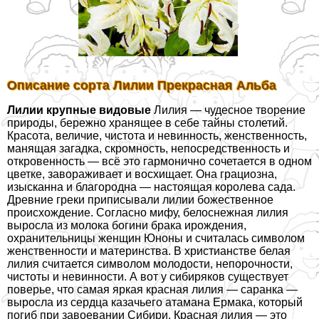
Описание сорта Лилии Прекрасная Альба
Лилии крупные видовые
Лилия — чудесное творение
природы, бережно хранящее в себе тайны столетий.
Красота, величие, чистота и невинность, женственность,
манящая загадка, скромность, непосредственность и
откровенность — всё это гармонично сочетается в одном
цветке, завораживает и восхищает. Она грациозна,
изысканна и благородна — настоящая королева сада.
Древние греки приписывали лилии божественное
происхождение. Согласно мифу, белоснежная лилия
выросла из молока богини бpaка ирождения,
охранительницы женщин Юноны и считалась символом
женственности и материнства. В христианстве белая
лилия считается символом молодости, непорочности,
чистоты и невинности. А вот у сибиряков существует
поверье, что самая яркая красная лилия — саранка —
выросла из сердца казачьего атамана Ермака, который
погиб при завоевании Сибири. Красная лилия — это