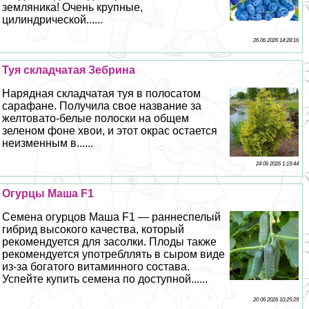
земляника! Очень крупные,
цилиндрической......
26 06 2026 14:28:16
Туя складчатая Зебрина
Нарядная складчатая туя в полосатом
сарафане. Получила свое название за
желтовато-белые полоски на общем
зеленом фоне хвои, и этот окрас остается
неизменным в......
24 06 2026 1:19:44
Огурцы Маша F1
Семена огурцов Маша F1 — раннеспелый
гибрид высокого качества, который
рекомендуется для засолки. Плоды также
рекомендуется употрeбллять в сыром виде
из-за богатого витаминного состава.
Успейте купить семена по доступной......
20 06 2026 10:25:29