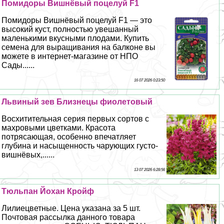
Помидоры Вишнёвый поцелуй F1
Помидоры Вишнёвый поцелуй F1 — это
высокий куст, полностью увешанный
маленькими вкусными плодами. Купить
семена для выращивания на балконе вы
можете в интернет-магазине от НПО
Сады......
16 07 2026 0:23:50
Львиный зев Близнецы фиолетовый
Восхитительная серия первых сортов с
махровыми цветками. Красота
потрясающая, особенно впечатляет
глубина и насыщенность чарующих густо-
вишнёвых,......
13 07 2026 6:28:56
Тюльпан Йохан Кройф
Лилиецветные. Цена указана за 5 шт.
Почтовая рассылка данного товара