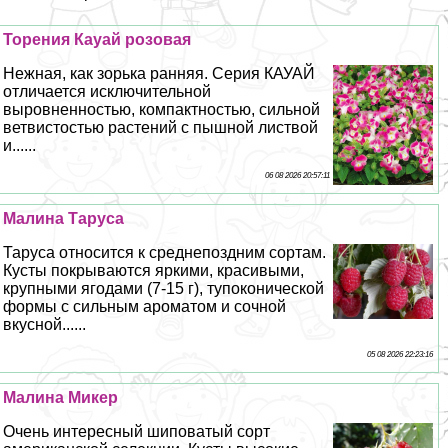
Торения Кауай розовая
Нежная, как зорька ранняя. Серия КАУАЙ
отличается исключительной
выровненностью, компактностью, сильной
ветвистостью растений с пышной листвой
и......
06 08 2026 20:57:11
Малина Таруса
Таруса относится к среднепоздним сортам.
Кусты покрываются яркими, красивыми,
крупными ягодами (7-15 г), тупоконической
формы с сильным ароматом и сочной
вкусной......
05 08 2026 22:23:16
Малина Микер
Очень интересный шиповатый сорт