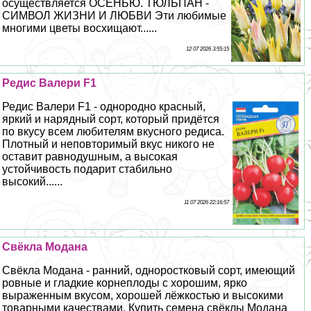
осуществляется ОСЕНЬЮ. ТЮЛЬПАН -
СИМВОЛ ЖИЗНИ И ЛЮБВИ Эти любимые
многими цветы восхищают......
12 07 2026 3:55:15
Редис Валери F1
Редис Валери F1 - однородно красный,
яркий и нарядный сорт, который придётся
по вкусу всем любителям вкусного редиса.
Плотный и неповторимый вкус никого не
оставит равнодушным, а высокая
устойчивость подарит стабильно
высокий......
11 07 2026 22:16:57
Свёкла Модана
Свёкла Модана - ранний, одноростковый сорт, имеющий
ровные и гладкие корнеплоды с хорошим, ярко
выраженным вкусом, хорошей лёжкостью и высокими
товарными качествами. Купить семена свёклы Модана