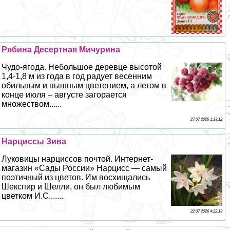
Рябина Десертная Мичурина
Чудо-ягода. Небольшое деревце высотой
1,4-1,8 м из года в год радует весенним
обильным и пышным цветением, а летом в
конце июля – августе загорается
множеством......
27 07 2026 1:13:12
Нарциссы Зива
Луковицы нарциссов почтой. Интернет-
магазин «Сады России» Нарцисс — самый
поэтичный из цветов. Им восхищались
Шекспир и Шелли, он был любимым
цветком И.С.......
22 07 2026 4:22:13