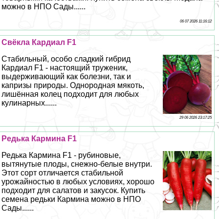
можно в НПО Сады......
06 07 2026 11:16:12
Свёкла Кардиал F1
Стабильный, особо сладкий гибрид
Кардиал F1 - настоящий труженик,
выдерживающий как болезни, так и
капризы природы. Однородная мякоть,
лишённая колец подходит для любых
кулинарных......
29 06 2026 23:17:25
Редька Кармина F1
Редька Кармина F1 - рубиновые,
вытянутые плоды, снежно-белые внутри.
Этот сорт отличается стабильной
урожайностью в любых условиях, хорошо
подходит для салатов и закусок. Купить
семена редьки Кармина можно в НПО
Сады......