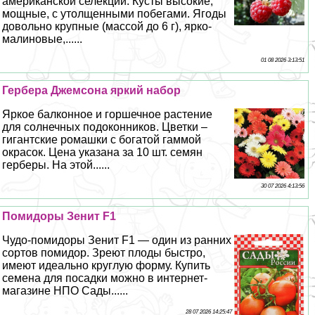
американской селекции. Кусты высокие,
мощные, с утолщенными побегами. Ягоды
довольно крупные (массой до 6 г), ярко-
малиновые,......
01 08 2026 3:13:51
Гербера Джемсона яркий набор
Яркое балконное и горшечное растение
для солнечных подоконников. Цветки –
гигантские ромашки с богатой гаммой
окрасок. Цена указана за 10 шт. семян
герберы. На этой......
30 07 2026 4:13:56
Помидоры Зенит F1
Чудо-помидоры Зенит F1 — один из ранних
сортов помидор. Зреют плоды быстро,
имеют идеально круглую форму. Купить
семена для посадки можно в интернет-
магазине НПО Сады......
28 07 2026 14:25:47