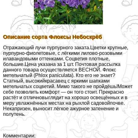
Описание сорта Флоксы Небоскрёб
Отражающий лучи пурпурного заката.Цветки крупные,
пурпурно-фиолетовые, с лёгкими лилово-розовыми
илавандовыми оттенками. Соцветия плотные,
большие.Цена указана за 1 шт. Почтовая рассылка
данного товара осуществляется ВЕСНОЙ. Флокс
метельчатый (Phlox paniculata). Кто его не знает?
Статный, высокийкрасавец с яркими шапками
метельчатых соцветий. Мимо такого не пройдёшь!Может
себе позволить комфорт — он того стоит. Прекрасно
растёт и отличновыглядит на хорошо освещённых и в
меру увлажнённых местах на рыхлой садовойпочве.
Некапризен, выносит лёгкое ажурное затенение и
полутень.
Комментарии: