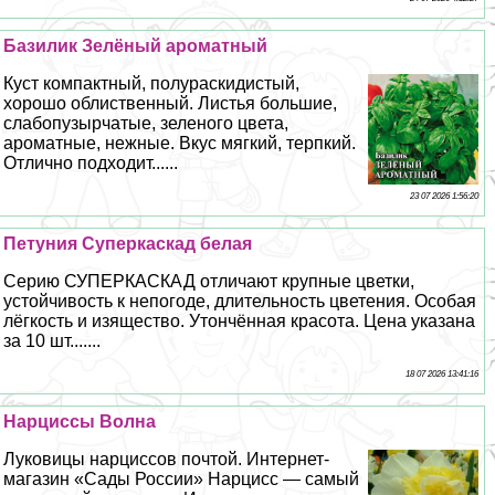
Базилик Зелёный ароматный
Куст компактный, полураскидистый,
хорошо облиственный. Листья большие,
слабопузырчатые, зеленого цвета,
ароматные, нежные. Вкус мягкий, терпкий.
Отлично подходит......
23 07 2026 1:56:20
Петуния Суперкаскад белая
Серию СУПЕРКАСКАД отличают крупные цветки,
устойчивость к непогоде, длительность цветения. Особая
лёгкость и изящество. Утончённая красота. Цена указана
за 10 шт.......
18 07 2026 13:41:16
Нарциссы Волна
Луковицы нарциссов почтой. Интернет-
магазин «Сады России» Нарцисс — самый