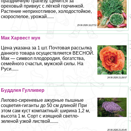
праздничную трапезу. Ценится за
ореховый привкус с лёгкой горчинкой.
Растение неприхотливое, холодостойкое,
скороспелое, урожай......
29 06 2026 16:27:51
Мак Харвест мун
Цена указана за 1 шт. Почтовая рассылка
данного товара осуществляется ВЕСНОЙ.
Мак — символ плодородия, богатства,
семейного счастья, мужской силы. На
Руси......
24 06 2026 21:28:57
Буддлея Гулливер
Лилово-сиреневые ажурные пышные
соцветия-гиганты до 50 см длиной! При
этом сам куст компактный: ширина 1,2 м,
высота 1 м. Сорт с изящной светло-
зеленой узкой листвой.......
20 06 2026 21:20:45