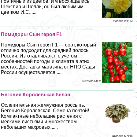
поэтичный из цветов. Им восхищались
Шекспир и Шелли, он был любимым
цветком И.С.......
11 07 2026 20:21:14
Помидоры Сын героя F1
Помидоры Сын героя F1 — сорт, который
отлично подходит для средней полосы
России. Изготавливался с учетом
особенностей погоды и климата в этих
местах. Доставка магазина от НПО Сады
России осуществляется......
10 07 2026 4:47:20
Бегония Королевская белая
Ослепительная жемчужная россыпь.
Бегония Королевская. Семена почтой!
Компактные небольшие растения с
мелкими листьями и множеством
небольших махровых......
08 07 2026 14:52:26