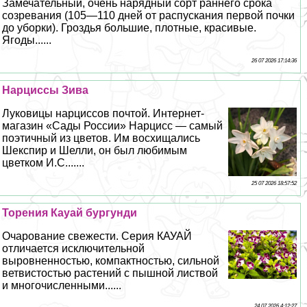
Замечательный, очень нарядный сорт раннего срока
созревания (105—110 дней от распускания первой почки
до уборки). Гроздья большие, плотные, красивые.
Ягоды......
26 07 2026 17:14:36
Нарциссы Зива
Луковицы нарциссов почтой. Интернет-
магазин «Сады России» Нарцисс — самый
поэтичный из цветов. Им восхищались
Шекспир и Шелли, он был любимым
цветком И.С.......
25 07 2026 18:57:52
Торения Кауай бургунди
Очарование свежести. Серия КАУАЙ
отличается исключительной
выровненностью, компактностью, сильной
ветвистостью растений с пышной листвой
и многочисленными......
24 07 2026 4:12:27