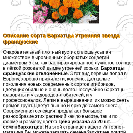
Описание сорта Бархатцы Утренняя звезда
французские
Очаровательный плотный кустик сплошь усыпан
множеством выровненных оборчатых соцветий
диаметром 5 см, как растиражированное лучистое солнце
в лёгкой розоватой дымке утренней зорьки.
Бархатцы
французские отклонённые.
Этот вид первым попал в
Европу, хорошо прижился и, конечно, дал целые
поколения новых современных сортов игибридов,
цветущих обильно и очень долго.Неслучайно бархатцы —
фавориты и у садоводов-любителей, и у
профессионалов. Легки в выращивании: их можно сеять
прямов грунт. Цветут пышно и ярко до самого снега.
Современная селекция предлагает большое
разнообразие этих растений как по высоте, так и по
форме и размеру цветка.
Цена указана за 20 шт.
семянбархатцев.
На этой странице нашего Интернет-
магазина Вы можете заказать семенабархатцев почтой