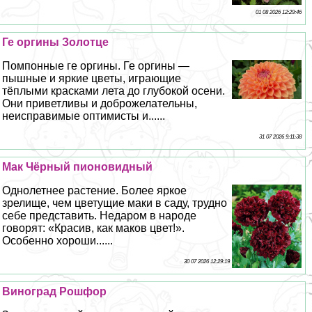
01 08 2026 12:29:46
Ге opгины Золотце
Помпонные ге opгины. Ге opгины —
пышные и яркие цветы, играющие
тёплыми красками лета до глубокой осени.
Они приветливы и доброжелательны,
неисправимые оптимисты и......
31 07 2026 9:11:38
Мак Чёрный пионовидный
Однолетнее растение. Более яркое
зрелище, чем цветущие маки в саду, трудно
себе представить. Недаром в народе
говорят: «Красив, как маков цвет!».
Особенно хороши......
30 07 2026 12:29:19
Виноград Рошфор