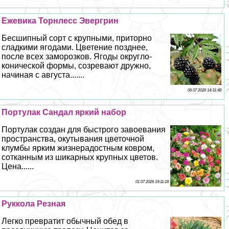
Ежевика Торнлесс Эвергрин
Бесшипный сорт с крупными, приторно
сладкими ягодами. Цветение позднее,
после всех заморозков. Ягоды округло-
конической формы, созревают дружно,
начиная с августа.......
06 07 2026 14:31:48
Портулак Сандал яркий набор
Портулак создан для быстрого завоевания
прострaнcтва, окутывания цветочной
клумбы ярким жизнерадостным ковром,
сотканным из шикарных крупных цветов.
Цена......
01 07 2026 19:11:18
Руккола Резная
Легко превратит обычный обед в