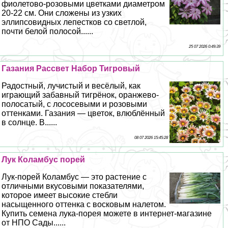
фиолетово-розовыми цветками диаметром
20-22 см. Они сложены из узких
эллипсовидных лепестков со светлой,
почти белой полосой......
25 07 2026 0:49:39
Газания Рассвет Набор Тигровый
Радостный, лучистый и весёлый, как
играющий забавный тигрёнок, оранжево-
полосатый, с лососевыми и розовыми
оттенками. Газания — цветок, влюблённый
в солнце. В......
08 07 2026 15:45:28
Лук Коламбус порей
Лук-порей Коламбус — это растение с
отличными вкусовыми показателями,
которое имеет высокие стeбли
насыщенного оттенка с восковым налетом.
Купить семена лука-порея можете в интернет-магазине
от НПО Сады......