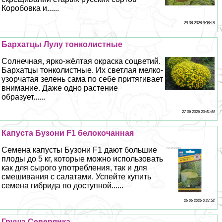
Коробовка и......
29 06 2026 9:36:16
Бархатцы Лулу тонколистные
Солнечная, ярко-жёлтая окраска соцветий.
Бархатцы тонколистные. Их светлая мелко-
узорчатая зелень сама по себе притягивает
внимание. Даже одно растение
образует......
27 06 2026 20:41:44
Капуста Бузони F1 белокочанная
Семена капусты Бузони F1 дают большие
плоды до 5 кг, которые можно использовать
как для сырого употрeбления, так и для
смешивания с салатами. Успейте купить
семена гибрида по доступной......
26 06 2026 0:27:52
Груша Северянка