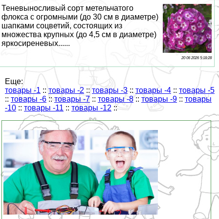
Теневыносливый сорт метельчатого
флокса с огромными (до 30 см в диаметре)
шапками соцветий, состоящих из
множества крупных (до 4,5 см в диаметре)
яркосиреневых......
20 06 2026 5:18:28
Еще:
товары -1
::
товары -2
::
товары -3
::
товары -4
::
товары -5
::
товары -6
::
товары -7
::
товары -8
::
товары -9
::
товары
-10
::
товары -11
::
товары -12
::