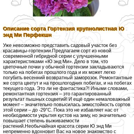
Описание сорта Гортензия крупнолистная Ю
энд Ми Перфекшн
Уже невозможно представить садовый участок без
красавицы-гортензии.Предлагаем сорт из новой
современной гибридной серии с улучшенными
хаpaктеристиками «Ю энд Ми». Дело в том, что
цветочные почки у обычной гортензии закладываются
только на побегах прошлого года и их может легко
погубить весенний возвратный заморозок. Ремонтантные
же сорта цветут и на прошлогодних побегах, и на побегах
текущего года. Это ли не фантастика?! Иными словами,
ремонтантная гортензия – это гарантированный
результат пышных соцветий! И ещё один немаловажный
момент – значительно повысилась зимостойкость сортов
этой серии – до -29°C. Пока это не избавляет нас от
необходимости укрытия кустов на зиму, но значительно
повышает степень выживаемости
растений.Необычайная красота серии Ю энд Ми
непременно вдохновит Вас на новое знакомство с