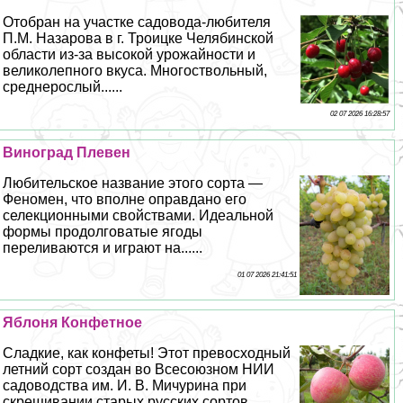
Отобран на участке садовода-любителя
П.М. Назарова в г. Троицке Челябинской
области из-за высокой урожайности и
великолепного вкуса. Многоствольный,
среднерослый......
02 07 2026 16:28:57
Виноград Плевен
Любительское название этого сорта —
Феномен, что вполне оправдано его
селекционными свойствами. Идеальной
формы продолговатые ягоды
переливаются и играют на......
01 07 2026 21:41:51
Яблоня Конфетное
Сладкие, как конфеты! Этот превосходный
летний сорт создан во Всесоюзном НИИ
садоводства им. И. В. Мичурина при
скрещивании старых русских сортов