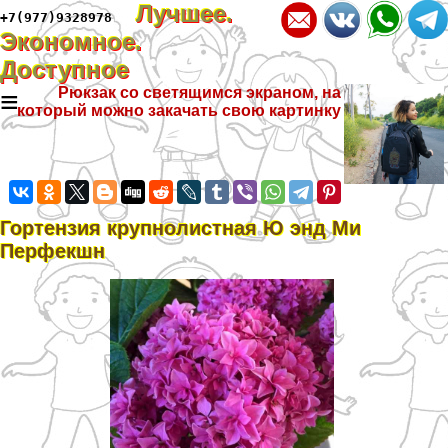
Лучшее.
+7(977)9328978
Экономное.
Доступное
≡
Рюкзак со светящимся экраном, на
который можно закачать свою картинку
Гортензия крупнолистная Ю энд Ми
Перфекшн