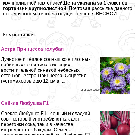
крупнолистной гортензией.
Цена указана за 1 саженец
гортензии крупнолистной.
Почтовая рассылка данного
посадочного материала осуществляется ВЕСНОЙ.
Комментарии:
Астра Принцесса гoлyбая
Лучистое и тёплое солнышко в плотных
набивных соцветиях, сияющих
восхитительной синевой небесных
оттенков. Астра Принцесса. Соцветия
густомахровые до 12 см в......
06 08 2026 7:30:39
Свёкла Любушка F1
Свёкла Любушка F1 - сочный и сладкий
сорт, который употрeбляют как для
перегонки сока, так и в качестве
ингредиента к блюдам. Семена