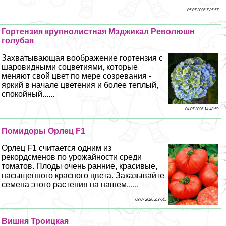
05 07 2026 7:35:57
Гортензия крупнолистная Мэджикал Революшн
гoлyбая
Захватывающая воображение гортензия с
шаровидными соцветиями, которые
меняют свой цвет по мере созревания -
яркий в начале цветения и более теплый,
спокойный......
04 07 2026 14:43:59
Помидоры Орлец F1
Орлец F1 считается одним из
рекордсменов по урожайности среди
томатов. Плоды очень ранние, красивые,
насыщенного красного цвета. Заказывайте
семена этого растения на нашем......
03 07 2026 2:37:45
Вишня Троицкая