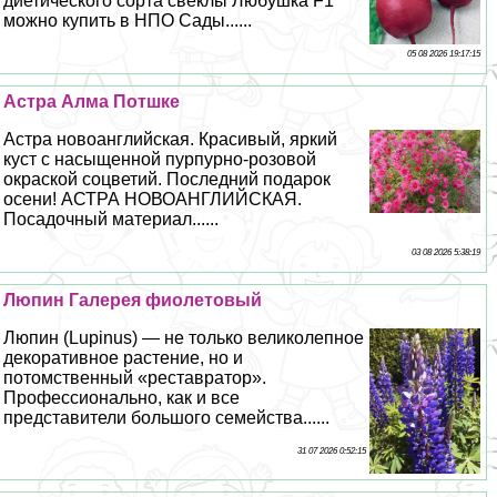
диетического сорта свёклы Любушка F1
можно купить в НПО Сады......
05 08 2026 19:17:15
Астра Алма Потшке
Астра новоанглийская. Красивый, яркий
куст с насыщенной пурпурно-розовой
окраской соцветий. Последний подарок
осени! АСТРА НОВОАНГЛИЙСКАЯ.
Посадочный материал......
03 08 2026 5:38:19
Люпин Галерея фиолетовый
Люпин (Lupinus) — не только великолепное
декоративное растение, но и
потомственный «реставратор».
Профессионально, как и все
представители большого семейства......
31 07 2026 0:52:15