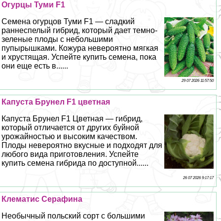
Огурцы Туми F1
Семена огурцов Туми F1 — сладкий
раннеспелый гибрид, который дает темно-
зеленые плоды с небольшими
пупырышками. Кожура невероятно мягкая
и хрустящая. Успейте купить семена, пока
они еще есть в......
29 07 2026 11:57:50
Капуста Брунел F1 цветная
Капуста Брунел F1 Цветная — гибрид,
который отличается от других буйной
урожайностью и высоким качеством.
Плоды невероятно вкусные и подходят для
любого вида приготовления. Успейте
купить семена гибрида по доступной......
26 07 2026 9:17:17
Клематис Серафина
Необычный польский сорт с большими