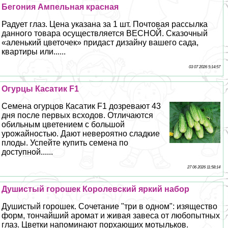
Бегония Ампельная красная
Радует глаз. Цена указана за 1 шт. Почтовая рассылка
данного товара осуществляется ВЕСНОЙ. Сказочный
«аленький цветочек» придаст дизайну вашего сада,
квартиры или......
03 07 2026 5:14:57
Огурцы Касатик F1
Семена огурцов Касатик F1 дозревают 43
дня после первых всходов. Отличаются
обильным цветением с большой
урожайностью. Дают невероятно сладкие
плоды. Успейте купить семена по
доступной......
27 06 2026 11:58:14
Душистый горошек Королевский яркий набор
Душистый горошек. Сочетание "три в одном": изящество
форм, тончайший аромат и живая завеса от любопытных
глаз. Цветки напоминают порхающих мотыльков.