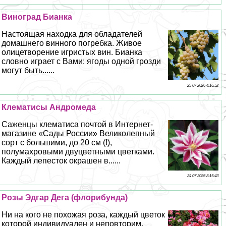
Виноград Бианка
Настоящая находка для обладателей
домашнего винного погребка. Живое
олицетворение игристых вин. Бианка
словно играет с Вами: ягоды одной грозди
могут быть......
25 07 2026 4:16:52
Клематисы Андромеда
Саженцы клематиса почтой в Интернет-
магазине «Сады России» Великолепный
сорт с большими, до 20 см (!),
полумахровыми двуцветными цветками.
Каждый лепесток окрашен в......
24 07 2026 8:15:43
Розы Эдгар Дега (флорибунда)
Ни на кого не похожая роза, каждый цветок
которой индивидуален и неповторим.