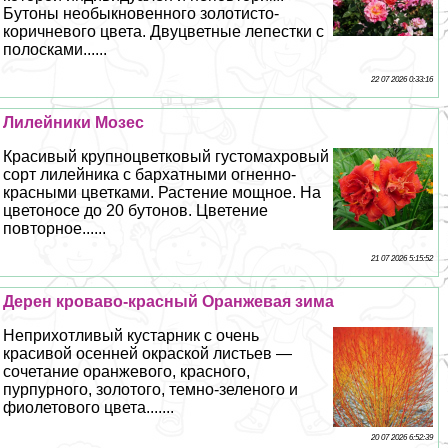
Бутоны необыкновенного золотисто-
коричневого цвета. Двуцветные лепестки с
полосками......
22 07 2026 0:33:16
Лилейники Мозес
Красивый крупноцветковый густомахровый
сорт лилейника с бархатными огненно-
красными цветками. Растение мощное. На
цветоносе до 20 бутонов. Цветение
повторное......
21 07 2026 5:15:52
Дерен кроваво-красный Оранжевая зима
Неприхотливый кустарник с очень
красивой осенней окраской листьев —
сочетание оранжевого, красного,
пурпурного, золотого, темно-зеленого и
фиолетового цвета.......
20 07 2026 6:52:39