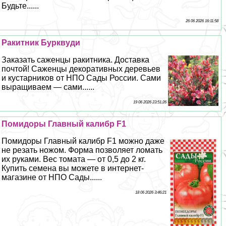
Будьте......
26 06 2026 16:11:58
Paкитник Бурквуди
Заказать саженцы paкитника. Доставка
почтой! Саженцы декоративных деревьев
и кустарников от НПО Сады России. Сами
выращиваем — сами......
19 06 2026 23:51:26
Помидоры Главный калибр F1
Помидоры Главный калибр F1 можно даже
не резать ножом. Форма позволяет ломать
их руками. Вес томата — от 0,5 до 2 кг.
Купить семена вы можете в интернет-
магазине от НПО Сады......
18 06 2026 3:46:21