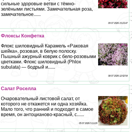
сильные здоровые ветви с тёмно-
зелёными листьями. Замечательная роза,
замечательное......
09 07 2026 15:23:47
Флоксы Конфетка
Флокс шиловидный Карамель «Paковая
шейка», розовая, в белую полоску.
Пышный ажурный коврик с бело-розовыми
цветками. Флокс шиловидный (Phlox
subulata) — бодрый и......
08 07 2026 12:52:54
Салат Роселла
Очаровательный листовой салат, от
которого не откажется ни одна хозяйка.
Мало того, что ранний и подходит в самое
время, он антоцианово-красный, с......
05 07 2026 5:13:29