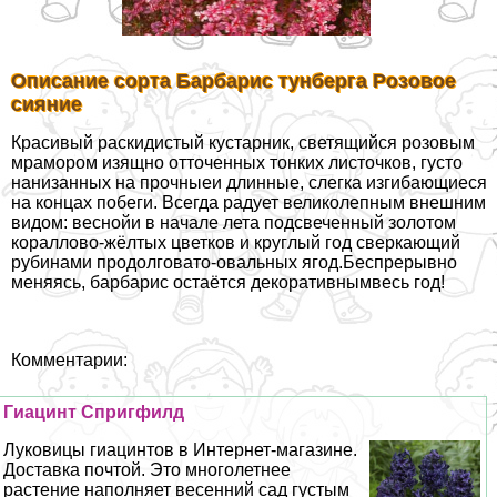
Описание сорта Барбарис тунберга Розовое
сияние
Красивый раскидистый кустарник, светящийся розовым
мрамором изящно отточенных тонких листочков, густо
нанизанных на прочныеи длинные, слегка изгибающиеся
на концах побеги. Всегда радует великолепным внешним
видом: веснойи в начале лета подсвеченный золотом
кораллово-жёлтых цветков и круглый год сверкающий
рубинами продолговато-овальных ягод.Беспрерывно
меняясь, барбарис остаётся декоративнымвесь год!
Комментарии:
Гиацинт Спригфилд
Луковицы гиацинтов в Интернет-магазине.
Доставка почтой. Это многолетнее
растение наполняет весенний сад густым