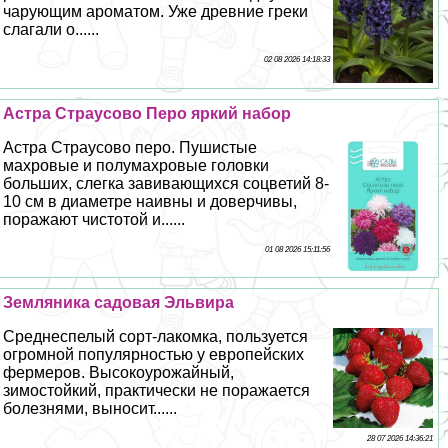
чарующим ароматом. Уже древние греки
слагали о......
02 08 2026 14:18:33
Астра Страусово Перо яркий набор
Астра Страусово перо. Пушистые
махровые и полумахровые головки
больших, слегка завивающихся соцветий 8-
10 см в диаметре наивны и доверчивы,
поражают чистотой и......
01 08 2026 15:11:56
Земляника садовая Эльвира
Среднеспелый сорт-лакомка, пользуется
огромной популярностью у европейских
фермеров. Высокоурожайный,
зимостойкий, пpaктически не поражается
болезнями, выносит......
28 07 2026 14:36:21