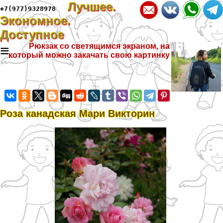
Лучшее.
+7(977)9328978
Экономное.
Доступное
≡
Рюкзак со светящимся экраном, на
который можно закачать свою картинку
Роза канадская Мари Викторин