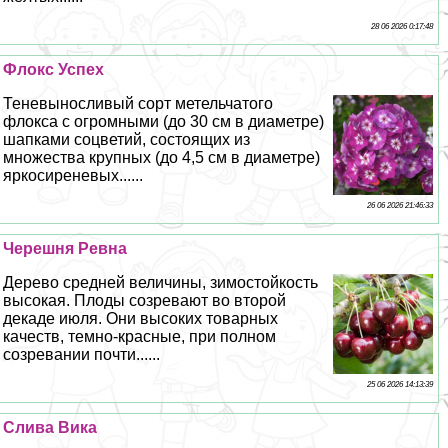
28 06 2026 0:17:48
Флокс Успех
Теневыносливый сорт метельчатого
флокса с огромными (до 30 см в диаметре)
шапками соцветий, состоящих из
множества крупных (до 4,5 см в диаметре)
яркосиреневых......
26 06 2026 21:46:33
Черешня Ревна
Дерево средней величины, зимостойкость
высокая. Плоды созревают во второй
декаде июля. Они высоких товарных
качеств, темно-красные, при полном
созревании почти......
25 06 2026 14:13:39
Слива Вика