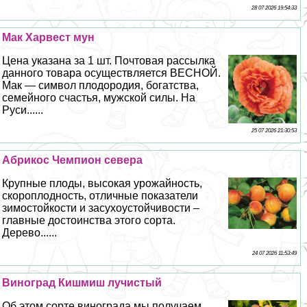
28 07 2026 19:54:33
Мак Харвест мун
Цена указана за 1 шт. Почтовая рассылка
данного товара осуществляется ВЕСНОЙ.
Мак — символ плодородия, богатства,
семейного счастья, мужской силы. На
Руси......
25 07 2026 21:30:53
Абрикос Чемпион севера
Крупные плоды, высокая урожайность,
скороплодность, отличные показатели
зимостойкости и засухоустойчивости –
главные достоинства этого сорта.
Дерево......
24 07 2026 11:53:49
Виноград Кишмиш лучистый
Об этом сорте винограда мы получаем