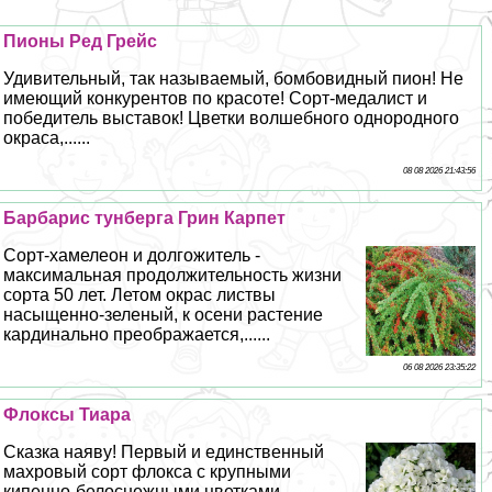
Пионы Ред Грейс
Удивительный, так называемый, бомбовидный пион! Не
имеющий конкурентов по красоте! Сорт-медалист и
победитель выставок! Цветки волшебного однородного
окраса,......
08 08 2026 21:43:56
Барбарис тунберга Грин Карпет
Сорт-хамелеон и долгожитель -
максимальная продолжительность жизни
сорта 50 лет. Летом окрас листвы
насыщенно-зеленый, к осени растение
кардинально преображается,......
06 08 2026 23:35:22
Флоксы Тиара
Сказка наяву! Первый и единственный
махровый сорт флокса с крупными
кипенно-белоснежными цветками,