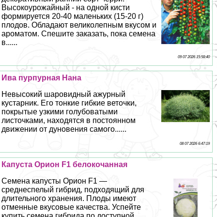
Высокоурожайный - на одной кисти
формируется 20-40 маленьких (15-20 г)
плодов. Обладают великолепным вкусом и
ароматом. Спешите заказать, пока семена
в......
09 07 2026 15:58:40
Ива пурпурная Нана
Невысокий шаровидный ажурный
кустарник. Его тонкие гибкие веточки,
покрытые узкими гoлyбоватыми
листочками, находятся в постоянном
движении от дуновения самого......
08 07 2026 6:47:19
Капуста Орион F1 белокочанная
Семена капусты Орион F1 —
среднеспелый гибрид, подходящий для
длительного хранения. Плоды имеют
отменные вкусовые качества. Успейте
купить семена гибрида по доступной......