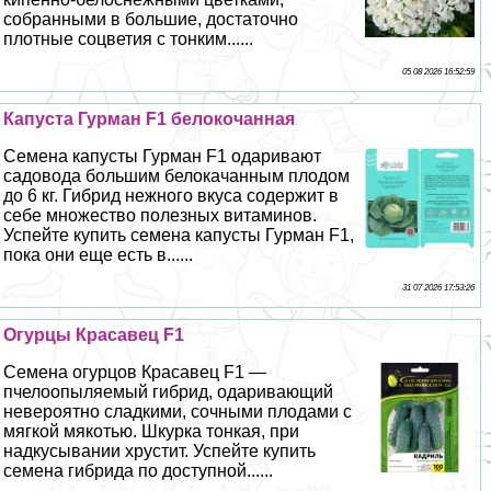
собранными в большие, достаточно
плотные соцветия с тонким......
05 08 2026 16:52:59
Капуста Гурман F1 белокочанная
Семена капусты Гурман F1 одаривают
садовода большим белокачанным плодом
до 6 кг. Гибрид нежного вкуса содержит в
себе множество полезных витаминов.
Успейте купить семена капусты Гурман F1,
пока они еще есть в......
31 07 2026 17:53:26
Огурцы Красавец F1
Семена огурцов Красавец F1 —
пчелоопыляемый гибрид, одаривающий
невероятно сладкими, сочными плодами с
мягкой мякотью. Шкурка тонкая, при
надкусывании хрустит. Успейте купить
семена гибрида по доступной......