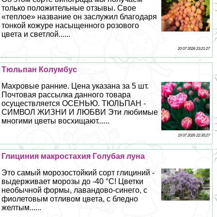
только положительные отзывы. Свое
«теплое» название он заслужил благодаря
тонкой кожуре насыщенного розового
цвета и светлой......
20 07 2026 23:21:27
Тюльпан Колумбус
Махровые ранние. Цена указана за 5 шт.
Почтовая рассылка данного товара
осуществляется ОСЕНЬЮ. ТЮЛЬПАН -
СИМВОЛ ЖИЗНИ И ЛЮБВИ Эти любимые
многими цветы восхищают......
19 07 2026 22:30:27
Глициния макростахия Гoлyбая луна
Это самый морозостойкий сорт глициний -
выдерживает морозы до -40 °С! Цветки
необычной формы, лавандово-синего, с
фиолетовым отливом цвета, с бледно
желтым......