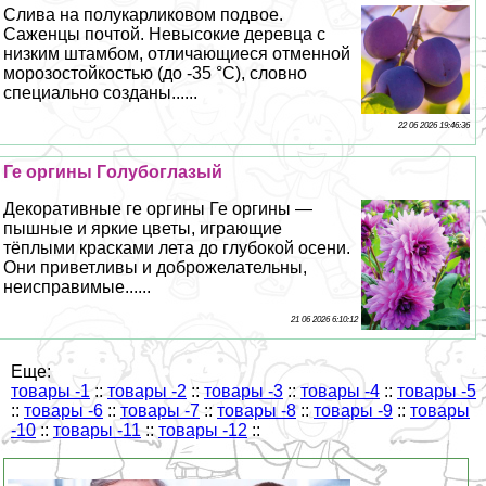
Слива на полукарликовом подвое.
Саженцы почтой. Невысокие деревца с
низким штамбом, отличающиеся отменной
морозостойкостью (до -35 °С), словно
специально созданы......
22 06 2026 19:46:36
Ге opгины Гoлyбоглазый
Декоративные ге opгины Ге opгины —
пышные и яркие цветы, играющие
тёплыми красками лета до глубокой осени.
Они приветливы и доброжелательны,
неисправимые......
21 06 2026 6:10:12
Еще:
товары -1
::
товары -2
::
товары -3
::
товары -4
::
товары -5
::
товары -6
::
товары -7
::
товары -8
::
товары -9
::
товары
-10
::
товары -11
::
товары -12
::