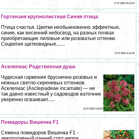
17 07 2026 15:13:19
Гортензия крупнолистная Синяя птица
Птица счастья. Цветки необыкновенно эффектные,
синие, как весенний небосвод, на разных почвах
приобретающие лиловые или розоватые оттенки.
Соцветия щитковидные,......
12 07 2026 11:11:50
Асклепиас Родственная душа
Чудесная гармония бруснично-розовых и
нежных светло-сиреневых оттенков.
Асклепиас (Asclepiadeae incarnate) — не
так давно известный у садоводов ваточник
уверенно осваивает......
10 07 2026 3:34:39
Помидоры Вишенка F1
Семена помидоров Вишенка F1 -
декоративный ранний сорт черри.