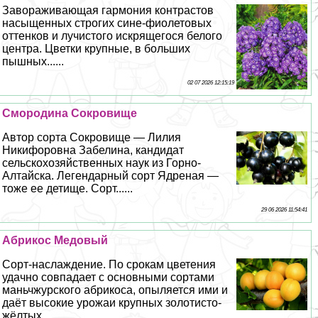
Завораживающая гармония контрастов
насыщенных строгих сине-фиолетовых
оттенков и лучистого искрящегося белого
центра. Цветки крупные, в больших
пышных......
02 07 2026 12:15:19
Смородина Сокровище
Автор сорта Сокровище — Лилия
Никифоровна Забелина, кандидат
сельскохозяйственных наук из Горно-
Алтайска. Легендарный сорт Ядреная —
тоже ее детище. Сорт......
29 06 2026 11:54:41
Абрикос Медовый
Сорт-наслаждение. По срокам цветения
удачно совпадает с основными сортами
маньчжурского абрикоса, опыляется ими и
даёт высокие урожаи крупных золотисто-
жёлтых......