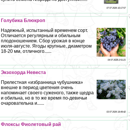
07 07 2026 10:17:57
Гoлyбика Блюкроп
Надежный, испытанный временем сорт.
Отличается регулярным и обильным
плодоношением. Сбор урожая в конце
июля-августе. Ягоды крупные, диаметром
18-20 мм, отличного......
04 07 2026 2:51:21
Экзохорда Невеста
Прелестная «избранница чубушника»
внешне в период цветения очень
напоминает своего суженого, также щедра
и обильна, но в то же время по-девичьи
очаровательна и......
03 07 2026 18:49:42
Флоксы Фиолетовый рай