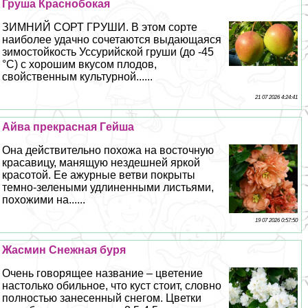
Груша Краснобокая
ЗИМНИЙ СОРТ ГРУШИ. В этом сорте
наиболее удачно сочетаются выдающаяся
зимостойкость Уссурийской груши (до -45
°С) с хорошим вкусом плодов,
свойственным культурной......
21 07 2026 4:24:41
Айва прекрасная Гeйша
Она действительно похожа на восточную
красавицу, манящую нездешней яркой
красотой. Ее ажурные ветви покрыты
темно-зелеными удлиненными листьями,
похожими на......
19 07 2026 0:57:50
Жасмин Снежная буря
Очень говорящее название – цветение
настолько обильное, что куст стоит, словно
полностью занесенный снегом. Цветки