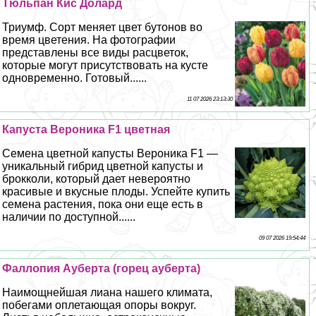
Тюльпан Кис Долард
Триумф. Сорт меняет цвет бутонов во
время цветения. На фотографии
представлены все виды расцветок,
которые могут присутствовать на кусте
одновременно. Готовый......
11 07 2026 23:13:30
Капуста Вероника F1 цветная
Семена цветной капусты Вероника F1 —
уникальный гибрид цветной капусты и
брокколи, который дает невероятно
красивые и вкусные плоды. Успейте купить
семена растения, пока они еще есть в
наличии по доступной......
09 07 2026 19:54:44
Фaллoпия Ауберта (горец ауберта)
Наимощнейшая лиана нашего климата,
побегами оплетающая опоры вокруг.