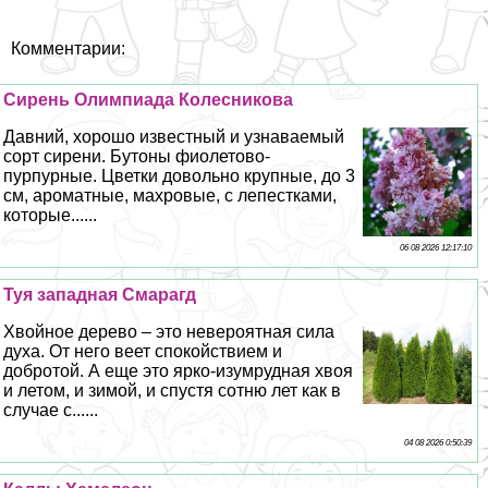
Комментарии:
Сирень Олимпиада Колесникова
Давний, хорошо известный и узнаваемый
сорт сирени. Бутоны фиолетово-
пурпурные. Цветки довольно крупные, до 3
см, ароматные, махровые, с лепестками,
которые......
06 08 2026 12:17:10
Туя западная Смарагд
Хвойное дерево – это невероятная сила
духа. От него веет спокойствием и
добротой. А еще это ярко-изумрудная хвоя
и летом, и зимой, и спустя сотню лет как в
случае с......
04 08 2026 0:50:39