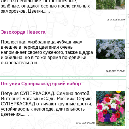
Листья небольшие, остроконечные,
зелёные, опадают осенью после сильных
заморозков. Цветки......
05 07 2026 6:13:54
Экзохорда Невеста
Прелестная «избранница чубушника»
внешне в период цветения очень
напоминает своего суженого, также щедра
и обильна, но в то же время по-девичьи
очаровательна и......
04 07 2026 20:28:41
Петуния Суперкаскад яркий набор
Петуния СУПЕРКАСКАД. Семена почтой.
Интернет-магазин «Сады России». Серию
СУПЕРКАСКАД отличают крупные цветки,
устойчивость к непогоде, длительность
цветения.......
03 07 2026 14:32:14