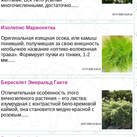
многочисленными, достаточно......
30 07 2026 15:20:16
Изолепис Марионетка
Оригинальная изящная осока, или камыш
поникший, получившая за свою внешность
необычное название «оптико-волоконная
трава». Формирует пучки из тонких, 1-2
мм......
27 07 2026 5:41:11
Бересклет Эмеральд Гаети
Отличительная особенность этого
вечнозеленого растения – его листва:
изумрудная с контрастной бело-кремовой
каймой, она становится медно-красной с
розовым......
24 07 2026 23:50:12