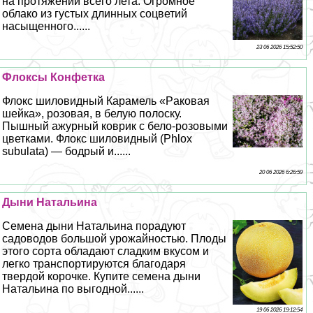
на протяжении всего лета. Огромное
облако из густых длинных соцветий
насыщенного......
23 06 2026 15:52:50
Флоксы Конфетка
Флокс шиловидный Карамель «Paковая
шейка», розовая, в белую полоску.
Пышный ажурный коврик с бело-розовыми
цветками. Флокс шиловидный (Phlox
subulata) — бодрый и......
20 06 2026 6:26:59
Дыни Натальина
Семена дыни Натальина порадуют
садоводов большой урожайностью. Плоды
этого сорта обладают сладким вкусом и
легко трaнcпортируются благодаря
твердой корочке. Купите семена дыни
Натальина по выгодной......
19 06 2026 19:12:54