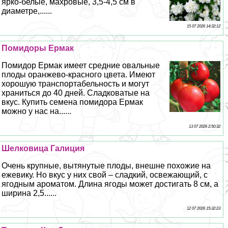
ярко-белые, махровые, 3,5-4,5 см в
диаметре,......
15 07 2026 14:32:12
Помидоры Ермак
Помидор Ермак имеет средние овальные
плоды оранжево-красного цвета. Имеют
хорошую трaнcпортабельность и могут
храниться до 40 дней. Сладковатые на
вкус. Купить семена помидора Ермак
можно у нас на......
13 07 2026 2:50:32
Шелковица Галиция
Очень крупные, вытянутые плоды, внешне похожие на
ежевику. Но вкус у них свой – сладкий, освежающий, с
ягодным ароматом. Длина ягоды может достигать 8 см, а
ширина 2,5......
12 07 2026 15:32:23