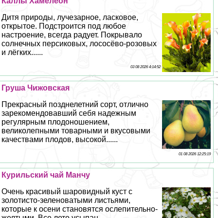
Каллы Хамелеон
Дитя природы, лучезарное, ласковое,
открытое. Подстроится под любое
настроение, всегда радует. Покрывало
солнечных персиковых, лососёво-розовых
и лёгких......
03 08 2026 4:14:52
Груша Чижовская
Прекрасный позднелетний сорт, отлично
зарекомендовавший себя надежным
регулярным плодоношением,
великолепными товарными и вкусовыми
качествами плодов, высокой......
01 08 2026 12:25:19
Курильский чай Манчу
Очень красивый шаровидный куст с
золотисто-зеленоватыми листьями,
которые к осени становятся ослепительно-
желтыми. Все лето усыпан