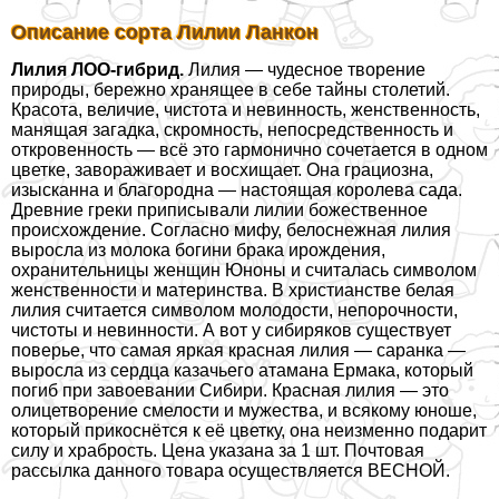
Описание сорта Лилии Ланкон
Лилия ЛОО-гибрид.
Лилия — чудесное творение
природы, бережно хранящее в себе тайны столетий.
Красота, величие, чистота и невинность, женственность,
манящая загадка, скромность, непосредственность и
откровенность — всё это гармонично сочетается в одном
цветке, завораживает и восхищает. Она грациозна,
изысканна и благородна — настоящая королева сада.
Древние греки приписывали лилии божественное
происхождение. Согласно мифу, белоснежная лилия
выросла из молока богини бpaка ирождения,
охранительницы женщин Юноны и считалась символом
женственности и материнства. В христианстве белая
лилия считается символом молодости, непорочности,
чистоты и невинности. А вот у сибиряков существует
поверье, что самая яркая красная лилия — саранка —
выросла из сердца казачьего атамана Ермака, который
погиб при завоевании Сибири. Красная лилия — это
олицетворение смелости и мужества, и всякому юноше,
который прикоснётся к её цветку, она неизменно подарит
силу и храбрость. Цена указана за 1 шт. Почтовая
рассылка данного товара осуществляется ВЕСНОЙ.