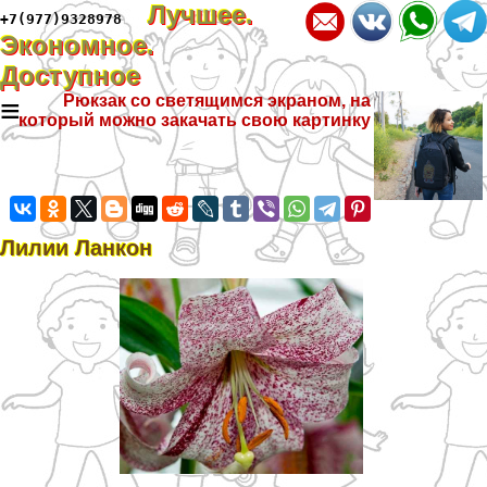
Лучшее.
+7(977)9328978
Экономное.
Доступное
≡
Рюкзак со светящимся экраном, на
который можно закачать свою картинку
Лилии Ланкон