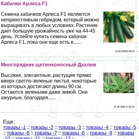
Кабачки Арлеса F1
Семена кабачков Арлеса F1 являются
неприхотливым гибридом, который можно
выращивать в любых условиях. Растение
дает большую урожайность уже на 44-45
день. Успейте купить семена кабачок
Арлеса F1, пока они еще есть в......
23 06 2026 6:34:15
Многорядник щетинконосный Дахлем
Высокие, элегантные, растущие прямо
вверх светло-зеленые листья, некоторые
из которых достигают длины 90 см.
Остаются зелеными даже зимой. Они
ажурные, благодаря......
21 06 2026 17:32:51
Еще:
товары -1
::
товары -2
::
товары -3
::
товары -4
::
товары -5
::
товары -6
::
товары -7
::
товары -8
::
товары -9
::
товары
-10
::
товары -11
::
товары -12
::