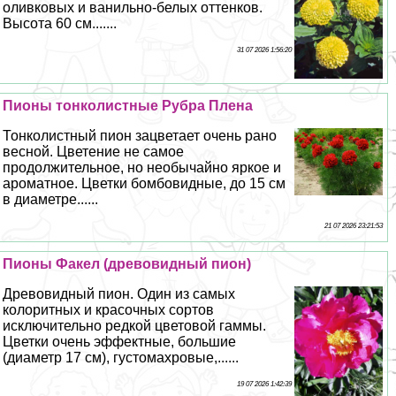
оливковых и ванильно-белых оттенков.
Высота 60 см.......
31 07 2026 1:56:20
Пионы тонколистные Рубра Плена
Тонколистный пион зацветает очень рано
весной. Цветение не самое
продолжительное, но необычайно яркое и
ароматное. Цветки бомбовидные, до 15 см
в диаметре......
21 07 2026 23:21:53
Пионы Факел (древовидный пион)
Древовидный пион. Один из самых
колоритных и красочных сортов
исключительно редкой цветовой гаммы.
Цветки очень эффектные, большие
(диаметр 17 см), густомахровые,......
19 07 2026 1:42:39