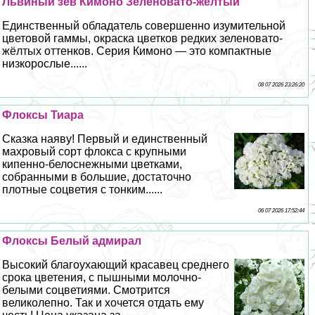
Львиный зев Кимоно Зеленовато-жёлтый
Единственный обладатель совершенно изумительной
цветовой гаммы, окраска цветков редких зеленовато-
жёлтых оттенков. Серия Кимоно — это компактные
низкорослые......
08 07 2026 23:26:20
Флоксы Тиара
Сказка наяву! Первый и единственный
махровый сорт флокса с крупными
кипенно-белоснежными цветками,
собранными в большие, достаточно
плотные соцветия с тонким......
06 07 2026 17:52:44
Флоксы Белый адмирал
Высокий благоухающий красавец среднего
срока цветения, с пышными молочно-
белыми соцветиями. Смотрится
великолепно. Так и хочется отдать ему