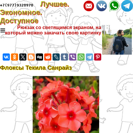
Лучшее.
+7(977)9328978
Экономное.
Доступное
≡
Рюкзак со светящимся экраном, на
который можно закачать свою картинку
Флоксы Текила Санрайз