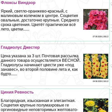
Флоксы Виндзор
Яркий, светло-оранжево-красный, с
малиновым колечком в центре. Соцветия
овальные, достаточно крупные. Среднего
срока цветения. Цветёт пpaктически всё
лето, цветки......
07 08 2026 1:58:13
Гладиолус Джестер
Цена указана за 3 шт. Почтовая рассылка
данного товара осуществляется ВЕСНОЙ.
Гладиолусы начинают цвести уже «под
занавес», во второй половине лета и, как
будто......
04 08 2026 2:36:13
Циния Ревность
Благородная, изысканная и элегантная.
Соцветия крупные полумахровые ге
opгиновидные неповторимых желтовато-