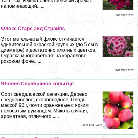
10-11 см. Имеют очень сильный аромат,
напоминающий......
12 07 2026 8:30:15
Флокс Старс энд Страйпс
Этот метельчатый флокс отличается
удивительной окраской крупных (до 5 см в
диаметре) и достаточно плотных цветков.
Окраска многоцветная: на кораллово-
розовом фоне......
10 07 2026 6:33:53
Яблоня Серебряное копытце
Сорт свердловской селекции. Дерево
среднерослое, скороплодное. Плоды
массой 90 г, почти оранжевые с ярким
полосатым румянцем. Мякоть сочная,
ароматная, отличного......
09 07 2026 1:40:32