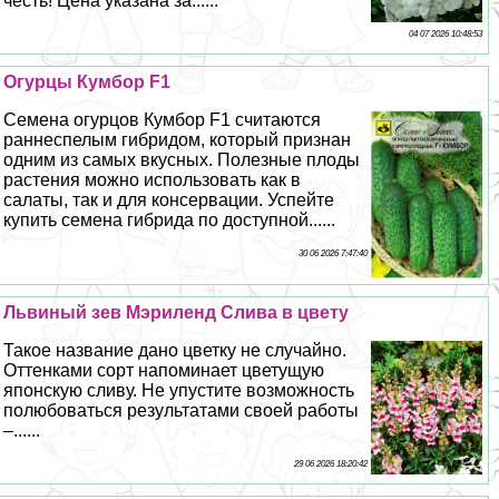
честь! Цена указана за......
04 07 2026 10:48:53
Огурцы Кумбор F1
Семена огурцов Кумбор F1 считаются
раннеспелым гибридом, который признан
одним из самых вкусных. Полезные плоды
растения можно использовать как в
салаты, так и для консервации. Успейте
купить семена гибрида по доступной......
30 06 2026 7:47:40
Львиный зев Мэриленд Слива в цвету
Такое название дано цветку не случайно.
Оттенками сорт напоминает цветущую
японскую сливу. Не упустите возможность
полюбоваться результатами своей работы
–......
29 06 2026 18:20:42