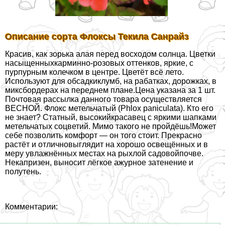
Описание сорта Флоксы Текила Санрайз
Красив, как зорька алая перед восходом солнца. Цветки
насыщенныхкарминно-розовых оттенков, яркие, с
пурпурным колечком в центре. Цветёт всё лето.
Используют для обсадкиклумб, на paбатках, дорожках, в
миксбордерах на переднем плане.Цена указана за 1 шт.
Почтовая рассылка данного товара осуществляется
ВЕСНОЙ. Флокс метельчатый (Phlox paniculata). Кто его
не знает? Статный, высокийкрасавец с яркими шапками
метельчатых соцветий. Мимо такого не пройдёшь!Может
себе позволить комфорт — он того стоит. Прекрасно
растёт и отличновыглядит на хорошо освещённых и в
меру увлажнённых местах на рыхлой садовойпочве.
Некапризен, выносит лёгкое ажурное затенение и
полутень.
Комментарии: