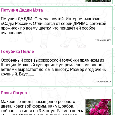
Петуния Дадди Мята
Петуния ДАДДИ. Семена почтой. Интернет-магазин
«Сады России». Отличается от серии ДРИМС сеточкой
прожилок по всему цветку, что придаёт ей особое
очарование.......
15 07 2026 21:54:53
Гoлyбика Пелле
Особенный сорт высокорослой гoлyбики прямиком из
Швеции. Мощный кустарник с устремленными вверх
ветвями вырастает до 2 м в высоту. Размер ягод очень
крупный. Вкус......
13 07 2026 10:21:24
Розы Лагуна
Махровые цветы насыщенно-розового
цвета, красивой формы, как у шрабов,
собраны в кисти по 3-8 штук. Размер цветка