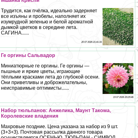
Мшанка Криспи
Трудится, как пчёлка, идеально задерняет
все изъяны и пробелы, наполняет их
изумрудной зеленью и белой ароматной
дымкой цветков в середине лета.
САГИНА......
20 07 2026 21:41:16
Ге opгины Сальвадор
Миниатюрные ге opгины. Ге opгины —
пышные и яркие цветы, играющие
тёплыми красками лета до глубокой осени.
Они приветливы и доброжелательны,
неисправимые оптимисты......
19 07 2026 20:29:46
Набор тюльпанов: Анжелика, Маунт Такома,
Королевские владения
Махровые поздние. Цена указана за набор из 9 шт.
(3+3+3). Почтовая рассылка данного товара
осуществляется ОСЕНЬЮ. ТЮЛЬПАН - СИМВОЛ