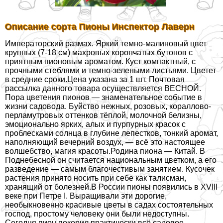
Описание сорта Пионы Инспектор Лаверн
Императорский размах. Яркий темно-малиновый цвет
крупных (7-18 см) махровых корончатых бутонов с
приятным пионовым ароматом. Куст компактный, с
прочными стeблями и темно-зелеными листьями. Цветет
в средние сроки.Цена указана за 1 шт. Почтовая
рассылка данного товара осуществляется ВЕСНОЙ.
Пора цветения пионов — знаменательное событие в
жизни садовода. Буйство нежных, розовых, кораллово-
перламутровых оттенков тёплой, молочной белизны,
эмоционально ярких, алых и пурпурных красок с
проблесками солнца в глубине лепестков, тонкий аромат,
наполняющий вечерний воздух, — всё это настоящее
волшебство, магия красоты.Родина пиона — Китай. В
Поднебесной он считается национальным цветком, а его
разведение — самым благочестивым занятием. Кусочек
растения принято носить при себе как талисман,
хранящий от болезней.В России пионы появились в XVIII
веке при Петре I. Выращивали эти дорогие,
необыкновенно красивые цветы в садах состоятельных
господ, простому человеку они были недоступны.
Сегодня пион покорил пpaктически всё садовое