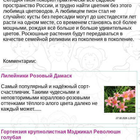
прострaнcтво России, и трудно найти цветник без этого
любимца цветоводов. А любимцем пион стал не
случайно: кусты без пересадки могут до шестидесяти лет
расти на одном месте, со временем становясь всё более
мощными, рождая всё больше и больше удивительных
цветов. Роскошные растения будут передаваться в
качестве семейной реликвии из поколения в поколение.
Комментарии:
Лилейники Розовый Дамаск
Самый популярный и надёжный сорт-
счастливчик. Такими чудесными и
неповторимыми кораллово-розовыми
оттенками тёплого алого цвета далеко не
каждый может......
07 08 2026 1:29:52
Гортензия крупнолистная Мэджикал Революшн
гoлyбая