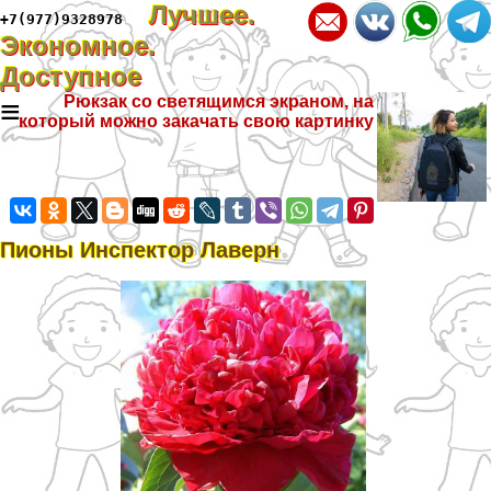
Лучшее.
+7(977)9328978
Экономное.
Доступное
≡
Рюкзак со светящимся экраном, на
который можно закачать свою картинку
Пионы Инспектор Лаверн