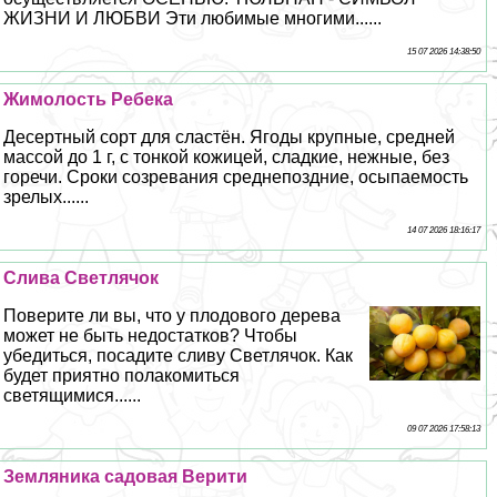
ЖИЗНИ И ЛЮБВИ Эти любимые многими......
15 07 2026 14:38:50
Жимолость Ребека
Десертный сорт для сластён. Ягоды крупные, средней
массой до 1 г, с тонкой кожицей, сладкие, нежные, без
горечи. Сроки созревания среднепоздние, осыпаемость
зрелых......
14 07 2026 18:16:17
Слива Светлячок
Поверите ли вы, что у плодового дерева
может не быть недостатков? Чтобы
убедиться, посадите сливу Светлячок. Как
будет приятно полакомиться
светящимися......
09 07 2026 17:58:13
Земляника садовая Верити