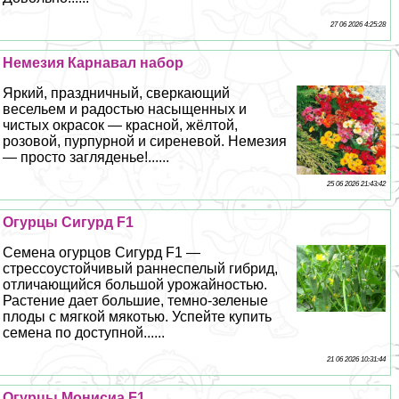
27 06 2026 4:25:28
Немезия Карнавал набор
Яркий, праздничный, сверкающий
весельем и радостью насыщенных и
чистых окрасок — красной, жёлтой,
розовой, пурпурной и сиреневой. Немезия
— просто загляденье!......
25 06 2026 21:43:42
Огурцы Сигурд F1
Семена огурцов Сигурд F1 —
стрессоустойчивый раннеспелый гибрид,
отличающийся большой урожайностью.
Растение дает большие, темно-зеленые
плоды с мягкой мякотью. Успейте купить
семена по доступной......
21 06 2026 10:31:44
Огурцы Монисиа F1