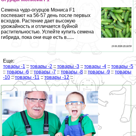
Семена чудо-огурцов Мониса F1
поспевают на 56-57 день после первых
всходов. Растение дает высокую
урожайность и отличается буйной
растительностью. Успейте купить семена
гибрида, пока они еще есть в......
19 06 2026 20:18:59
Еще:
товары -1
::
товары -2
::
товары -3
::
товары -4
::
товары -5
::
товары -6
::
товары -7
::
товары -8
::
товары -9
::
товары
-10
::
товары -11
::
товары -12
::