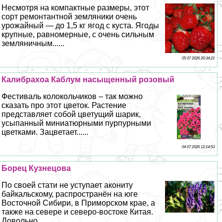
Несмотря на компактные размеры, этот
сорт ремонтантной земляники очень
урожайный — до 1,5 кг ягод с куста. Ягоды
крупные, равномерные, с очень сильным
земляничным......
05 07 2026 20:34:21
Калибрахоа Каблум насыщенный розовый
Фестиваль колокольчиков – так можно
сказать про этот цветок. Растение
представляет собой цветущий шарик,
усыпанный миниатюрными пурпурными
цветками. Зацветает......
04 07 2026 12:14:53
Борец Кузнецова
По своей стати не уступает акониту
байкальскому, распространён на юге
Восточной Сибири, в Приморском крае, а
также на севере и северо-востоке Китая.
Довольно......