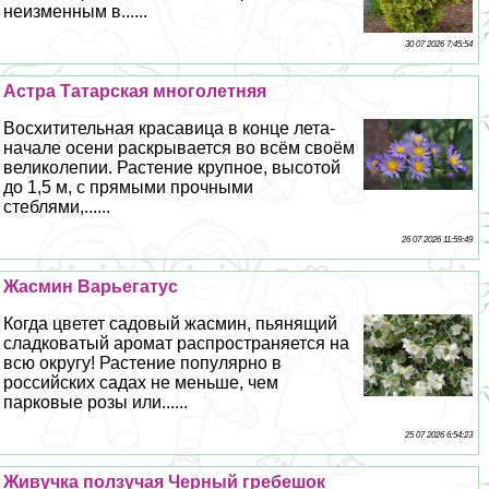
неизменным в......
30 07 2026 7:45:54
Астра Татарская многолетняя
Восхитительная красавица в конце лета-
начале осени раскрывается во всём своём
великолепии. Растение крупное, высотой
до 1,5 м, с прямыми прочными
стeблями,......
26 07 2026 11:59:49
Жасмин Варьегатус
Когда цветет садовый жасмин, пьянящий
сладковатый аромат распространяется на
всю округу! Растение популярно в
российских садах не меньше, чем
парковые розы или......
25 07 2026 6:54:23
Живучка ползучая Черный гребешок