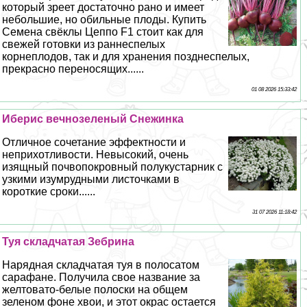
который зреет достаточно рано и имеет
небольшие, но обильные плоды. Купить
Семена свёклы Цеппо F1 стоит как для
свежей готовки из раннеспелых
корнеплодов, так и для хранения позднеспелых,
прекрасно переносящих......
01 08 2026 15:33:42
Иберис вечнозеленый Снежинка
Отличное сочетание эффектности и
неприхотливости. Невысокий, очень
изящный почвопокровный полукустарник с
узкими изумрудными листочками в
короткие сроки......
31 07 2026 11:18:42
Туя складчатая Зебрина
Нарядная складчатая туя в полосатом
сарафане. Получила свое название за
желтовато-белые полоски на общем
зеленом фоне хвои, и этот окрас остается