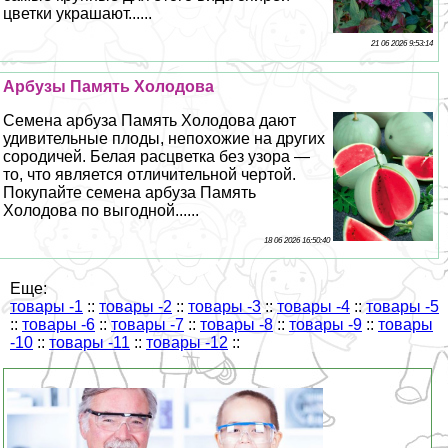
цветки украшают......
21 06 2026 9:53:14
Арбузы Память Холодова
Семена арбуза Память Холодова дают
удивительные плоды, непохожие на других
сородичей. Белая расцветка без узора —
то, что является отличительной чертой.
Покупайте семена арбуза Память
Холодова по выгодной......
18 06 2026 16:50:40
Еще:
товары -1
::
товары -2
::
товары -3
::
товары -4
::
товары -5
::
товары -6
::
товары -7
::
товары -8
::
товары -9
::
товары
-10
::
товары -11
::
товары -12
::