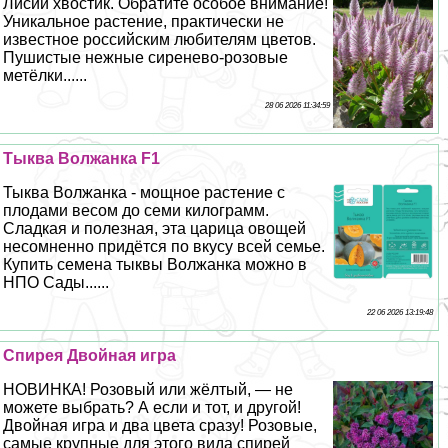
Лисий хвостик. Обратите особое внимание!
Уникальное растение, пpaктически не
известное российским любителям цветов.
Пушистые нежные сиренево-розовые
метёлки......
28 06 2026 11:34:59
Тыква Волжанка F1
Тыква Волжанка - мощное растение с
плодами весом до семи килограмм.
Сладкая и полезная, эта царица овощей
несомненно придётся по вкусу всей семье.
Купить семена тыквы Волжанка можно в
НПО Сады......
22 06 2026 13:19:48
Спирея Двойная игра
НОВИНКА! Розовый или жёлтый, — не
можете выбрать? А если и тот, и другой!
Двойная игра и два цвета сразу! Розовые,
самые крупные для этого вида спирей