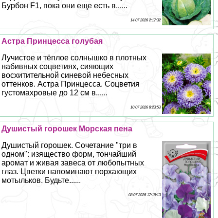
Бурбон F1, пока они еще есть в......
14 07 2026 2:17:32
Астра Принцесса гoлyбая
Лучистое и тёплое солнышко в плотных
набивных соцветиях, сияющих
восхитительной синевой небесных
оттенков. Астра Принцесса. Соцветия
густомахровые до 12 см в......
10 07 2026 8:23:53
Душистый горошек Морская пена
Душистый горошек. Сочетание "три в
одном": изящество форм, тончайший
аромат и живая завеса от любопытных
глаз. Цветки напоминают порхающих
мотыльков. Будьте......
08 07 2026 17:19:13