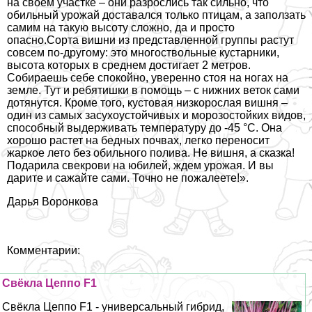
на своем участке – они разрослись так сильно, что
обильный урожай доставался только птицам, а заползать
самим на такую высоту сложно, да и просто
опасно.Сорта вишни из представленной группы растут
совсем по-другому: это многоствольные кустарники,
высота которых в среднем достигает 2 метров.
Собираешь себе спокойно, уверенно стоя на ногах на
земле. Тут и ребятишки в помощь – с нижних веток сами
дотянутся. Кроме того, кустовая низкорослая вишня –
один из самых засухоустойчивых и морозостойких видов,
способный выдерживать температуру до -45 °С. Она
хорошо растет на бедных почвах, легко переносит
жаркое лето без обильного полива. Не вишня, а сказка!
Подарила свекрови на юбилей, ждем урожая. И вы
дарите и сажайте сами. Точно не пожалеете!».
Дарья Воронкова
Комментарии:
Свёкла Цеппо F1
Свёкла Цеппо F1 - универсальный гибрид,