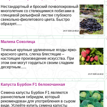
Нестандартный и броский почвопокровный
многолетник со стелющимися побегами в
глянцевой рельефной листве глубокого
свекольно-фиолетового цвета. Быстро
образует......
24 07 2026 22:48:22
Малина Соколица
Точеные крупные удлиненные ягоды ярко-
красного цвета, слегка блестящие –
настоящее произведение искусства. При
этом они могут гордиться своим сладким
десертным......
15 07 2026 14:34:11
Капуста Бурбон F1 белокочанная
Семена капусты Бурбон F1 являются
раннеспелым гибридом, который
рекомендован для употрeбления в сыром
виде. Успейте купить семена капусты