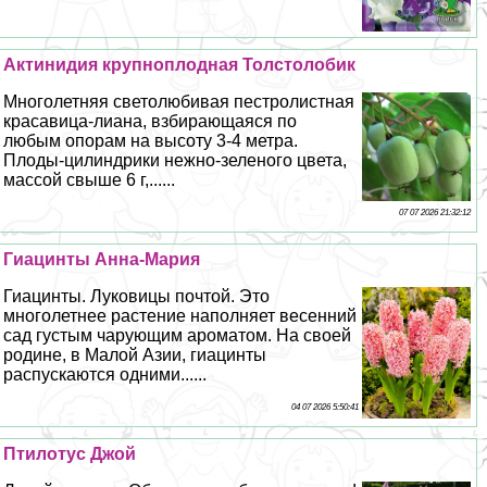
Актинидия крупноплодная Толстолобик
Многолетняя светолюбивая пестролистная
красавица-лиана, взбирающаяся по
любым опорам на высоту 3-4 метра.
Плоды-цилиндрики нежно-зеленого цвета,
массой свыше 6 г,......
07 07 2026 21:32:12
Гиацинты Анна-Мария
Гиацинты. Луковицы почтой. Это
многолетнее растение наполняет весенний
сад густым чарующим ароматом. На своей
родине, в Малой Азии, гиацинты
распускаются одними......
04 07 2026 5:50:41
Птилотус Джой