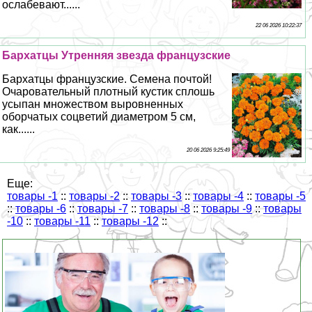
ослабевают......
22 06 2026 10:22:37
Бархатцы Утренняя звезда французские
Бархатцы французские. Семена почтой!
Очаровательный плотный кустик сплошь
усыпан множеством выровненных
оборчатых соцветий диаметром 5 см,
как......
20 06 2026 9:25:49
Еще:
товары -1
::
товары -2
::
товары -3
::
товары -4
::
товары -5
::
товары -6
::
товары -7
::
товары -8
::
товары -9
::
товары
-10
::
товары -11
::
товары -12
::