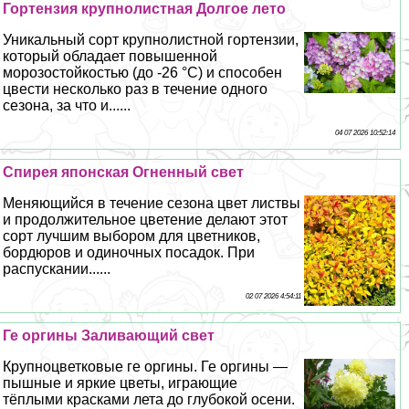
Гортензия крупнолистная Долгое лето
Уникальный сорт крупнолистной гортензии,
который обладает повышенной
морозостойкостью (до -26 °C) и способен
цвести несколько раз в течение одного
сезона, за что и......
04 07 2026 10:52:14
Спирея японская Огненный свет
Меняющийся в течение сезона цвет листвы
и продолжительное цветение делают этот
сорт лучшим выбором для цветников,
бордюров и одиночных посадок. При
распускании......
02 07 2026 4:54:11
Ге opгины Заливающий свет
Крупноцветковые ге opгины. Ге opгины —
пышные и яркие цветы, играющие
тёплыми красками лета до глубокой осени.