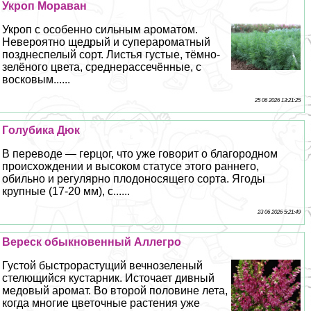
Укроп Мораван
Укроп с особенно сильным ароматом.
Невероятно щедрый и суперароматный
позднеспелый сорт. Листья густые, тёмно-
зелёного цвета, среднерассечённые, с
восковым......
25 06 2026 13:21:25
Гoлyбика Дюк
В переводе — герцог, что уже говорит о благородном
происхождении и высоком статусе этого раннего,
обильно и регулярно плодоносящего сорта. Ягоды
крупные (17-20 мм), с......
23 06 2026 5:21:49
Вереск обыкновенный Аллегро
Густой быстрорастущий вечнозеленый
стелющийся кустарник. Источает дивный
медовый аромат. Во второй половине лета,
когда многие цветочные растения уже