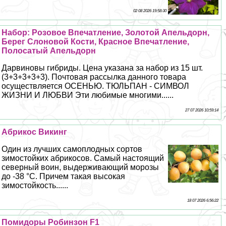
02 08 2026 19:58:30
Набор: Розовое Впечатление, Золотой Апельдорн,
Берег Слоновой Кости, Красное Впечатление,
Полосатый Апельдорн
Дарвиновы гибриды. Цена указана за набор из 15 шт.
(3+3+3+3+3). Почтовая рассылка данного товара
осуществляется ОСЕНЬЮ. ТЮЛЬПАН - СИМВОЛ
ЖИЗНИ И ЛЮБВИ Эти любимые многими......
27 07 2026 10:59:14
Абрикос Викинг
Один из лучших самоплодных сортов
зимостойких абрикосов. Самый настоящий
северный воин, выдерживающий морозы
до -38 °С. Причем такая высокая
зимостойкость......
18 07 2026 6:56:22
Помидоры Робинзон F1