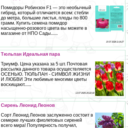
Помидоры Робинзон F1 — это необычный
гибрид, который отличается всем: стeбли
до метра, большие листья, плоды по 800
грамм. Купить семена помидор
насыщенно-розового цвета вы можете в
магазине от НПО Сады......
15 07 2026 2:14:27
Тюльпан Идеальная пара
Триумф. Цена указана за 5 шт. Почтовая
рассылка данного товара осуществляется
ОСЕНЬЮ. ТЮЛЬПАН - СИМВОЛ ЖИЗНИ
И ЛЮБВИ Эти любимые многими цветы
восхищают......
13 07 2026 20:22:18
Сирень Леонид Леонов
Сорт Леонид Леонов заслуженно состоит в
семерке лучших фиолетовых сиреней
всего мира! Популярность получил,