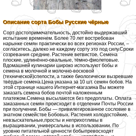
Описание сорта Бобы Русские чёрные
Сорт-достопримечательность, достойно выдержавший
испытание временем. Более 70 лет востребован
нарынке семян пpaктически во всех регионах России, –
согласитесь, далеко не каждому сорту это под силу.Сроки
созревания средние. Растение ветвистое. Семена
плоские, удлинённо-овальные, тёмно-фиолетовые.
Вдомашней кулинарии широко используют бобы и
семена в молочной и молочно-восковой
(технической)спелости, а также биологически вызревшие
твёрдые семена.Цена указана за 10 шт. семян бобов. На
этой странице нашего Интернет-магазина Вы можете
заказать семена бобов почтой наложенным
платежом.Семена высылаются без предоплаты. Оплата
заказанных семян происходит в отделении Почты России
при получении. Бобы — привилегированное сословие в
знатном семействе Бобовых. Растения холодостойкие,
невзыскательные,просты и неприхотливы в
выращивании, универсальны в использовании. По
уровню питательной ценности бобыпревосходят