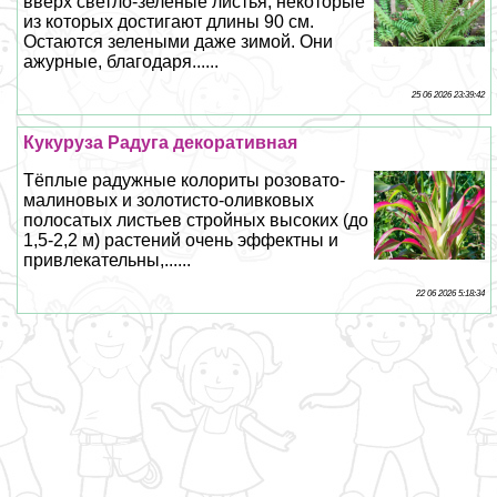
вверх светло-зеленые листья, некоторые
из которых достигают длины 90 см.
Остаются зелеными даже зимой. Они
ажурные, благодаря......
25 06 2026 23:39:42
Кукуруза Радуга декоративная
Тёплые радужные колориты розовато-
малиновых и золотисто-оливковых
полосатых листьев стройных высоких (до
1,5-2,2 м) растений очень эффектны и
привлекательны,......
22 06 2026 5:18:34