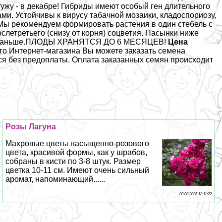
у - в декабре! Гибриды имеют особый ген длительного
и. Устойчивы к вирусу табачной мозаики, кладоспориозу,
Мы рекомендуем формировать растения в один стебель с
слетретьего (снизу от корня) соцветия. Пасынки ниже
ожно раньше.ПЛОДЫ ХРАНЯТСЯ ДО 6 МЕСЯЦЕВ!
Цена
го Интернет-магазина Вы можете заказать семена
 без предоплаты. Оплата заказанных семян происходит
Розы Лагуна
Махровые цветы насыщенно-розового
цвета, красивой формы, как у шрабов,
собраны в кисти по 3-8 штук. Размер
цветка 10-11 см. Имеют очень сильный
аромат, напоминающий......
03 08 2026 13:11:22