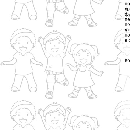
по
хр
фу
пе
пе
ук
по
в 
Ко