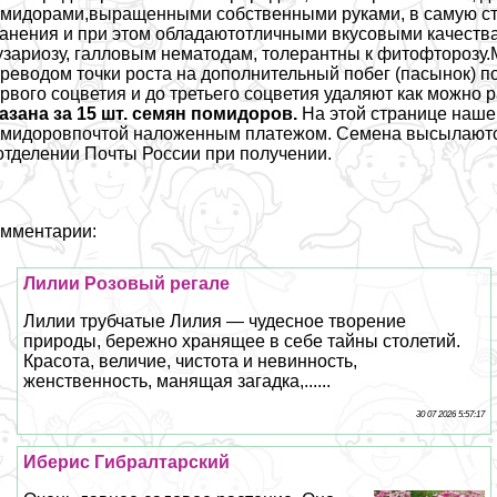
мидорами,выращенными собственными руками, в самую стуж
анения и при этом обладаютотличными вкусовыми качествам
зариозу, галловым нематодам, толерантны к фитофторозу.
реводом точки роста на дополнительный побег (пасынок) по
рвого соцветия и до третьего соцветия удаляют как м
азана за 15 шт. семян помидоров.
На этой странице наше
мидоровпочтой наложенным платежом. Семена высылаются
отделении Почты России при получении.
мментарии:
Лилии Розовый регале
Лилии трубчатые Лилия — чудесное творение
природы, бережно хранящее в себе тайны столетий.
Красота, величие, чистота и невинность,
женственность, манящая загадка,......
30 07 2026 5:57:17
Иберис Гибралтарский