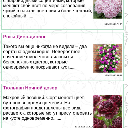
с шаровидными соцветиями, которые
меняют свой цвет по мере созревания -
яркий в начале цветения и более теплый,
спокойный......
26 06 2026 0:51:26
Розы Диво-дивное
Такого вы еще никогда не видели – два
сорта на одном корне! Невероятное
сочетание фиолетово-лиловых и
белоснежных цветов, которые
одновременно покрывают куст.......
24 06 2026 3:18:17
Тюльпан Ночной дозор
Махровый поздний. Сорт меняет цвет
бутонов во время цветения. На
фотографии представлены все виды
расцветок, которые могут присутствовать
на кусте одновременно.......
17 06 2026 0:15:12