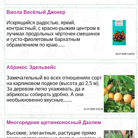
Виола Весёлый Джокер
Искрящийся радостью, яркий,
контрастный, с красно-рыжим центром в
лучиках продольных чёрточек-смешинок
и густо-фиолетовым бархатным
обрамлением по краю......
04 07 2026 5:40:51
Абрикос Эдельвейс
Замечательный во всех отношениях сорт
на карликовом подвое (высота до 2,5 м).
За деревом легко ухаживать, да и
абрикосы собирать удобно. А они
необыкновенно вкусные,......
01 07 2026 9:51:45
Многорядник щетинконосный Дахлем
Высокие, элегантные, растущие прямо