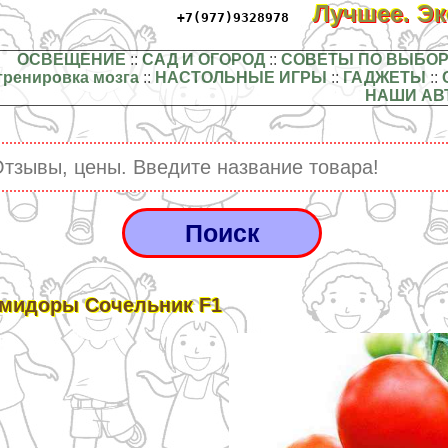
Лучшее. Э
+7(977)9328978
ОСВЕЩЕНИЕ
::
САД И ОГОРОД
::
СОВЕТЫ ПО ВЫБОР
тренировка мозга
::
НАСТОЛЬНЫЕ ИГРЫ
::
ГАДЖЕТЫ
::
НАШИ АВ
мидоры Сочельник F1