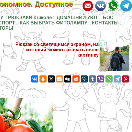
кономное. Доступное
У
::
РЮКЗАКИ к школе
::
ДОМАШНИЙ УЮТ
::
БОС -
СПОРТ
::
КАК ВЫБРАТЬ ФИТОЛАМПУ
::
КОНТАКТЫ
::
ТОРЫ
Рюкзак со светящимся экраном, на
который можно закачать свою
картинку