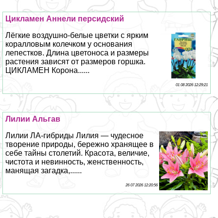
Цикламен Аннели персидский
Лёгкие воздушно-белые цветки с ярким
коралловым колечком у основания
лепестков. Длина цветоноса и размеры
растения зависят от размеров горшка.
ЦИКЛАМЕН Корона......
01 08 2026 12:29:21
Лилии Альгав
Лилии ЛА-гибриды Лилия — чудесное
творение природы, бережно хранящее в
себе тайны столетий. Красота, величие,
чистота и невинность, женственность,
манящая загадка,......
26 07 2026 12:20:56