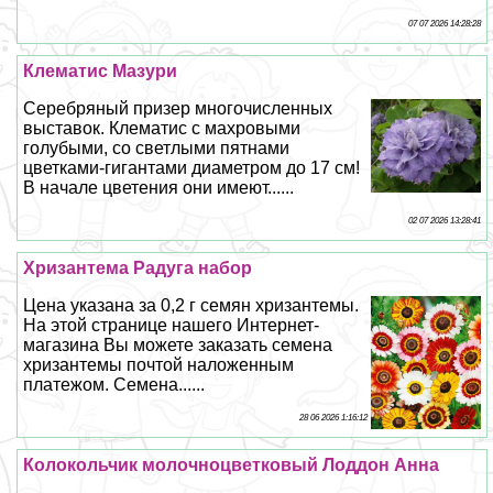
07 07 2026 14:28:28
Клематис Мазури
Серебряный призер многочисленных
выставок. Клематис с махровыми
гoлyбыми, со светлыми пятнами
цветками-гигантами диаметром до 17 см!
В начале цветения они имеют......
02 07 2026 13:28:41
Хризантема Радуга набор
Цена указана за 0,2 г семян хризантемы.
На этой странице нашего Интернет-
магазина Вы можете заказать семена
хризантемы почтой наложенным
платежом. Семена......
28 06 2026 1:16:12
Колокольчик молочноцветковый Лоддон Анна