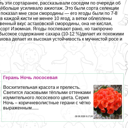
 эти сортаранее, рассказывали соседям по очереди об
щёбольше усиливало ажиотаж. Это были сорта селекции
показал мне свои смородины — его ягоды были по 7-8
в каждой кисти не менее 10 ягод, а ветки облеплены
венный вкус астаховской смородины, она не кислая,
 сорт Изюмная. Ягоды поспевают рано, но такпрочно
 Высокое содержание сахара (10-12 %)делает их похожими
ова делает их высокая устойчивость к мучнистой росе и
Герань Ночь лососевая
Восхитительная красота и прелесть.
Светится ласковыми тёплыми оттенками
изумительного лососевого цвета. Серия
Ночь – коричневолистные герани с чётко
выраженным......
08 08 2026 9:17:24