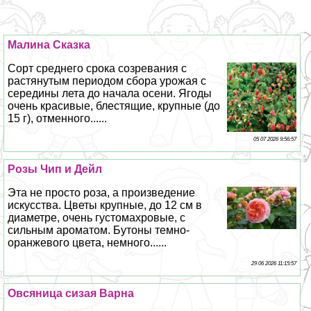
Малина Сказка
Сорт среднего срока созревания с
растянутым периодом сбора урожая с
середины лета до начала осени. Ягоды
очень красивые, блестящие, крупные (до
15 г), отменного......
05 07 2026 9:56:57
Розы Чип и Дейл
Эта не просто роза, а произведение
искусства. Цветы крупные, до 12 см в
диаметре, очень густомахровые, с
сильным ароматом. Бутоны темно-
оранжевого цвета, немного......
29 06 2026 11:15:57
Овсяница сизая Варна