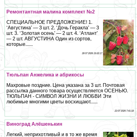
Ремонтантная малина комплект №2
СПЕЦИАЛЬНОЕ ПРЕДЛОЖЕНИЕ! 1.
‘Августина’ — 3 шт. 2. ‘Дочь Геpaкла’ — 3
шт. 3. ‘Золотая осень’ — 2 шт. 4. ‘Атлант’
— 2 шт. АВГУСТИНА Один из сортов,
которые......
28 07 2026 19:32:17
Тюльпан Анжелика и абрикосы
Махровые поздние. Цена указана за 3 шт. Почтовая
рассылка данного товара осуществляется ОСЕНЬЮ.
ТЮЛЬПАН - СИМВОЛ ЖИЗНИ И ЛЮБВИ Эти
любимые многими цветы восхищают......
23 07 2026 7:41:18
Виноград Алёшенькин
Легкий, неприхотливый и в то же время