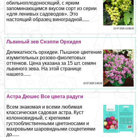
обильноплодоносящий, с ярким
запоминающимся вкусом сорт из серии
«для ленивых садоводов». Это
настоящий образец виноградной......
21 07 2026 13:58:15
Львиный зев Снэппи Орхидея
Деликатность орхидеи. Пышное цветение
изумительных розово-фиолетовых
оттенков. Цена указана за 15 шт. семян
львиного зева. На этой странице
нашего......
10 07 2026 3:40:24
Астра Дюшес Все цвета радуги
Всем знакомая и всеми любимая
классическая садовая астра. Куст
колонновидный, с крепкими
густооблиственными цветоносами и
махровыми шаровидными соцветиями
до......