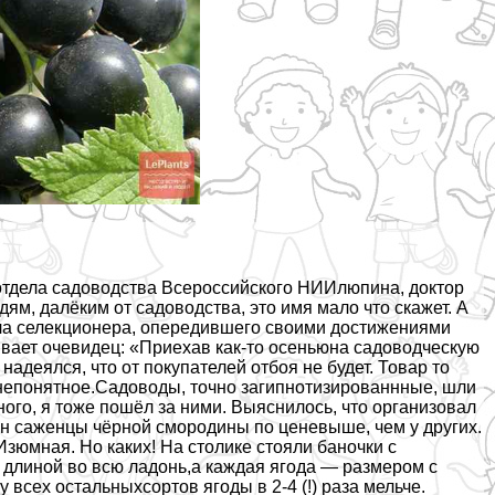
отдела садоводства Всероссийского НИИлюпина, доктор
м, далёким от садоводства, это имя мало что скажет. А
яла селекционера, опередившего своими достижениями
ывает очевидец: «Приехав как-то осеньюна садоводческую
адеялся, что от покупателей отбоя не будет. Товар то
 непонятное.Садоводы, точно загипнотизированнные, шли
го, я тоже пошёл за ними. Выяснилось, что организовал
н саженцы чёрной смородины по ценевыше, чем у других.
Изюмная. Но каких! На столике стояли баночки с
 длиной во всю ладонь,а каждая ягода — размером с
 всех остальныхсортов ягоды в 2-4 (!) раза мельче.