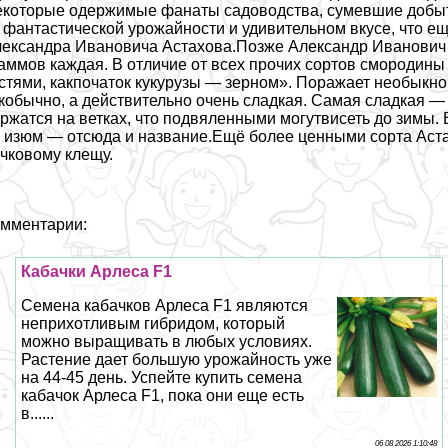
которые одержимые фанаты садоводства, сумевшие добыть
 фантастической урожайности и удивительном вкусе, что е
ександра Ивановича Астахова.Позже Александр Иванович 
аммов каждая. В отличие от всех прочих сортов смородины 
стями, какпочаток кукурузы — зерном». Поражает необыкно
кобычно, а действительно очень сладкая. Самая сладкая —
ржатся на ветках, что подвяленными могутвисеть до зимы.
 изюм — отсюда и название.Ещё более ценными сорта Астах
чковому клещу.
мментарии:
Кабачки Арлеса F1
Семена кабачков Арлеса F1 являются
неприхотливым гибридом, который
можно выращивать в любых условиях.
Растение дает большую урожайность уже
на 44-45 день. Успейте купить семена
кабачок Арлеса F1, пока они еще есть
в......
06 08 2026 1:10:48