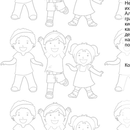
Не
их
Ал
гр
ки
ка
де
на
по
Ко