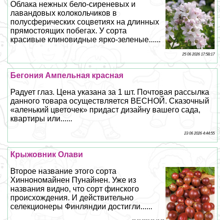
Облака нежных бело-сиреневых и
лавандовых колокольчиков в
полусферических соцветиях на длинных
прямостоящих побегах. У сорта
красивые клиновидные ярко-зеленые......
25 06 2026 17:58:17
Бегония Ампельная красная
Радует глаз. Цена указана за 1 шт. Почтовая рассылка
данного товара осуществляется ВЕСНОЙ. Сказочный
«аленький цветочек» придаст дизайну вашего сада,
квартиры или......
23 06 2026 4:44:55
Крыжовник Олави
Второе название этого сорта
Хиннономайнен Пунайнен. Уже из
названия видно, что сорт финского
происхождения. И действительно
селекционеры Финляндии достигли......