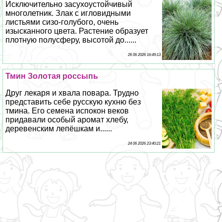
Исключительно засухоустойчивый
многолетник. Злак с игловидными
листьями сизо-гoлyбого, очень
изысканного цвета. Растение образует
плотную полусферу, высотой до......
26 06 2026 16:49:13
Тмин Золотая россыпь
Друг лекаря и хвала повара. Трудно
представить себе русскую кухню без
тмина. Его семена испокон веков
придавали особый аромат хлебу,
деревенским лепёшкам и......
24 06 2026 23:40:21