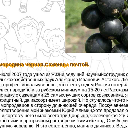
мородина чёрная.Саженцы почтой.
июле 2007 года ушёл из жизни ведущий научныйсотрудник 
льскохозяйственных наук Александр Иванович Астахов. Людя
т профессионалыуверены, что с его уходом Россия потер
ллег народине и за рубежом минимум на 15-20 лет.Рассказ
ставку с саженцами 25 самыхлучших сортов крыжовника, я н
фицитный, да иассортимент широкий. Но случилось что-то
мопродавцов в сторону длиннющей очереди. Поскучавнемно
олпотворение мой знакомый Юрий Алимин,хотя продавал о
 и сортов у него было всего три:Добрыня, Селеченская-2 и 
крытыми в прозрачном растворе кистями их ягод. Они были
упную черешню. И это,естественно, манило дачников. Ведь у