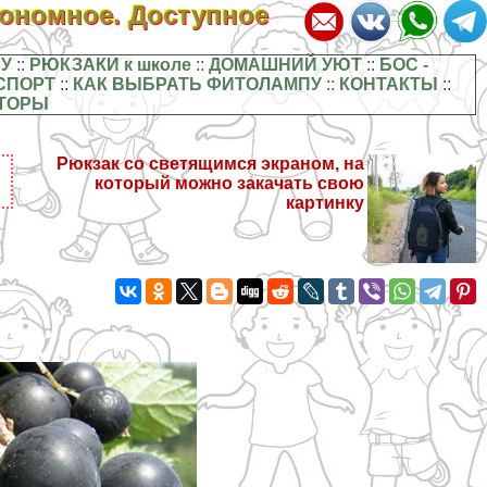
кономное. Доступное
У
::
РЮКЗАКИ к школе
::
ДОМАШНИЙ УЮТ
::
БОС -
СПОРТ
::
КАК ВЫБРАТЬ ФИТОЛАМПУ
::
КОНТАКТЫ
::
ТОРЫ
Рюкзак со светящимся экраном, на
который можно закачать свою
картинку