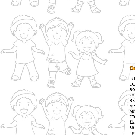
С
В 
се
во
ко
вы
де
ми
ст
Да
за
кр